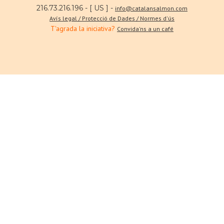
216.73.216.196 - [ US ] -
info@catalansalmon.com
Avís legal / Protecció de Dades / Normes d'ús
T'agrada la iniciativa?
Convida'ns a un café