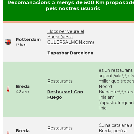
Recomanacions a menys de 500 Km proposad
pels nostres usuaris
Llocs per veure el
Barça (ves a
Rotterdam
CULERSALMON.com)
0 km
Tapasbar Barcelona
es un restaurant
argentí/xilè.\r\nD
Restaurants
millor que trobar
Breda
Noord
42 km
Restaurant Con
Brabantrn\r\nter
Fuego
linia am
l\'apostrofrnquar
linia
Cuina catalana a
Restaurants
Breda
Breda; però a