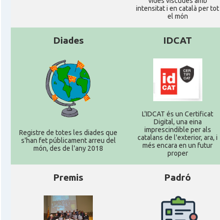
vides viscudes amb
intensitat i en català per tot
el món
Diades
IDCAT
L'IDCAT és un Certificat
Digital, una eina
imprescindible per als
Registre de totes les diades que
catalans de l'exterior, ara, i
s'han fet públicament arreu del
més encara en un futur
món, des de l'any 2018
proper
Premis
Padró