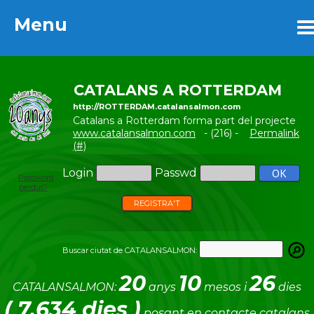
Menu
Menu
CATALANS A ROTTERDAM
http://ROTTERDAM.catalansalmon.com
Catalans a Rotterdam forma part del projecte
www.catalansalmon.com
- (216) -
Permalink
(#)
Login
Passwd
Password
perdut?
REGISTRA'T
Buscar ciutat de CATALANSALMON:
20
10
26
CATALANSALMON:
anys
mesos i
dies
( 7.634 dies )
posant en contacte catalans