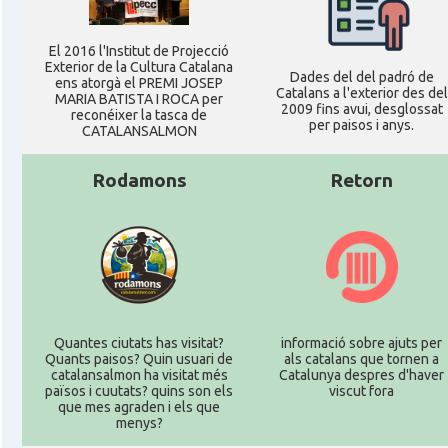
El 2016 l'Institut de Projecció
Exterior de la Cultura Catalana
Dades del del padró de
ens atorgà el PREMI JOSEP
Catalans a l'exterior des del
MARIA BATISTA I ROCA per
2009 fins avui, desglossat
reconéixer la tasca de
per paisos i anys.
CATALANSALMON
Rodamons
Retorn
Quantes ciutats has visitat?
informació sobre ajuts per
Quants paisos? Quin usuari de
als catalans que tornen a
catalansalmon ha visitat més
Catalunya despres d'haver
països i cuutats? quins son els
viscut fora
que mes agraden i els que
menys?