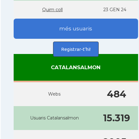
Quim coll
23 GEN 24
més usuaris
Registrar-t'hi!
CATALANSALMON
484
Webs
15.319
Usuaris Catalansalmon