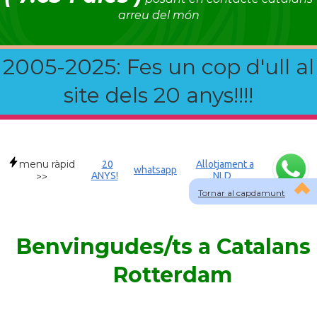
arreu del món
2005-2025: Fes un cop d'ull al
site dels 20 anys!!!!
menu ràpid
20
Allotjament a
whatsapp
ANYS!
NLD
>>
Tornar al capdamunt
Benvingudes/ts a Catalans
Rotterdam