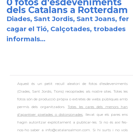
0 fotos d'esdeveniments
dels Catalans a Rotterdam
Diades, Sant Jordis, Sant Joans, fer
cagar el Tió, Calçotades, trobades
informals...
Aquest és un petit recull aleatori de
fotos d'esdeveniments
(Diades, Sant Jordis, Tions) recopilades als nostre sites. Totes les
fotos són de producció pròpia o extretes de webs públiques amb
permís dels organitzadors.
Totes les cares dels menors han
d'aparèixer pixelades o distorsionades
, llevat que els pares ens
hagin autoritzar explícitament a publicar-les. Si no és així fes-
nos-ho saber a info@catalansalmon.com. Si hi surts i no vols