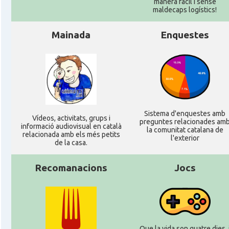
manera fàcil i sense
maldecaps logí­stics!
Mainada
Enquestes
Sistema d'enquestes amb
Ví­deos, activitats, grups i
preguntes relacionades am
informació audiovisual en català
la comunitat catalana de
relacionada amb els més petits
l'exterior
de la casa.
Recomanacions
Jocs
Que la vida son quatre dies, 