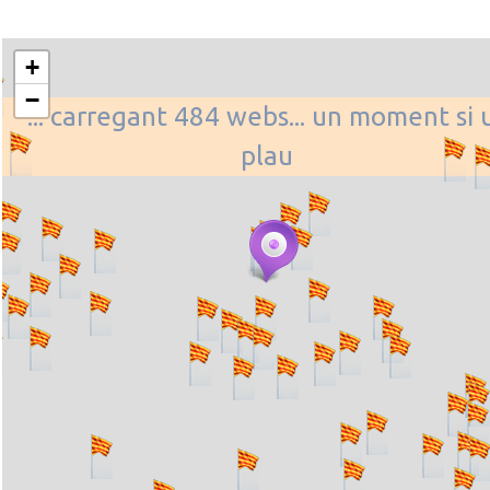
+
−
... carregant 484 webs... un moment si 
plau