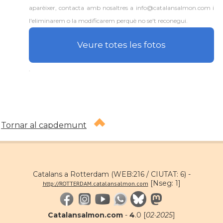
aparèixer, contacta amb nosaltres a info@catalansalmon.com i
l'eliminarem o la modificarem perquè no se't reconegui.
Veure totes les fotos
.
Tornar al capdemunt
Catalans a Rotterdam (WEB:216 / CIUTAT: 6) -
[Nseg: 1]
http://ROTTERDAM.catalansalmon.com
Catalansalmon.com
-
4
.0 [
02·2025
]