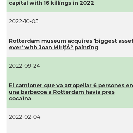
capital with 16 killings in 2022
2022-10-03
Rotterdam museum acquires 'biggest asse
ever' with Joan MiríƒÂ³ painting
2022-09-24
El camioner que va atropellar 6 persones en
una barbacoa a Rotterdam havia pres
cocaïna
2022-02-04