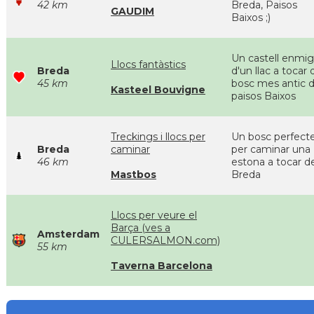
42 km
Breda, Paisos
GAUDIM
Baixos ;)
Un castell enmig
Llocs fantàstics
Breda
d'un llac a tocar 
45 km
bosc mes antic d
Kasteel Bouvigne
paisos Baixos
Treckings i llocs per
Un bosc perfect
Breda
caminar
per caminar una
46 km
estona a tocar d
Mastbos
Breda
Llocs per veure el
Barça (ves a
Amsterdam
CULERSALMON.com)
55 km
Taverna Barcelona