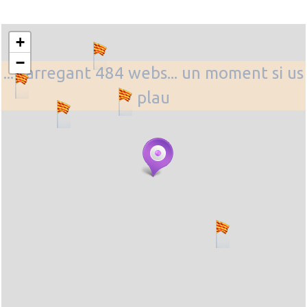
+
−
... carregant 484 webs... un moment si us
plau