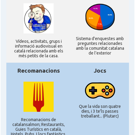
Sistema d'enquestes amb
Ví­deos, activitats, grups i
preguntes relacionades
informació audiovisual en
amb la comunitat catalana
català relacionada amb els
de l'exterior
més petits de la casa.
Recomanacions
Jocs
Que la vida son quatre
dies, i 3 te'ls passes
treballant... (Plutarc)
Recomanacions de
catalansalmon; Restaurants,
Guies Turístics en català,
Hotels, Pubs, Llocs fantàstics,