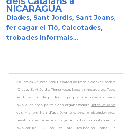
dels Catalans a
NICARAGUA
Diades, Sant Jordis, Sant Joans,
fer cagar el Tió, Calçotades,
trobades informals...
Aquest és un petit recull aleatori de
fotos d'esdeveniments
(Diades, Sant Jordis, Tions) recopilades als nostre sites. Totes
les fotos són de producció pròpia o extretes de webs
públiques amb permís dels organitzadors.
Totes les cares
dels menors han d'aparèixer pixelades o distorsionades
,
llevat que els pares ens hagin autoritzar explícitament a
publicar-les. Si no és així fes-nos-ho saber a