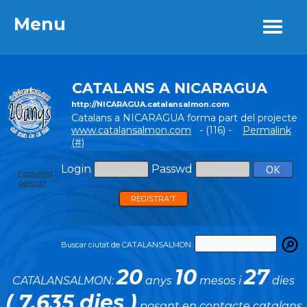
Menu
Menu
CATALANS A NICARAGUA
http://NICARAGUA.catalansalmon.com
Catalans a NICARAGUA forma part del projecte
www.catalansalmon.com
- (116) -
Permalink
(#)
Login
Passwd
Password
perdut?
REGISTRA'T
Buscar ciutat de CATALANSALMON:
20
10
27
CATALANSALMON:
anys
mesos i
dies
( 7.635 dies )
posant en contacte catalans