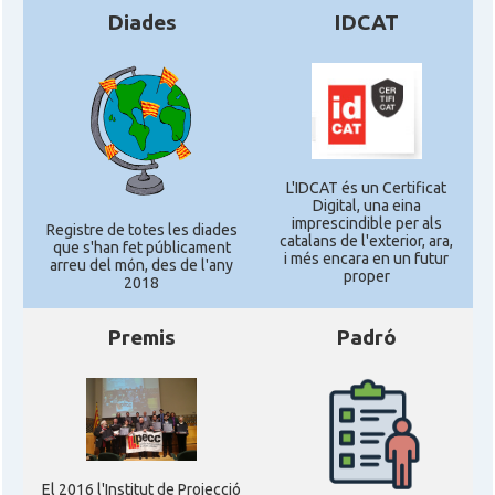
Diades
IDCAT
L'IDCAT és un Certificat
Digital, una eina
imprescindible per als
Registre de totes les diades
catalans de l'exterior, ara,
que s'han fet públicament
i més encara en un futur
arreu del món, des de l'any
proper
2018
Premis
Padró
El 2016 l'Institut de Projecció