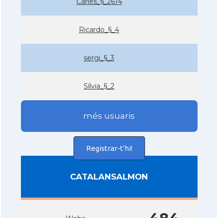
Carles_§_2614
Ricardo_§_4
sergi_§_3
Sí­lvia_§_2
més usuaris
Registrar-t'hi!
CATALANSALMON