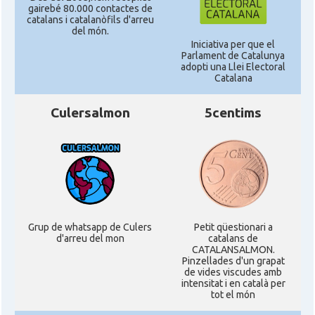
gairebé 80.000 contactes de
catalans i catalanòfils d'arreu
del món.
Iniciativa per que el
Parlament de Catalunya
adopti una Llei Electoral
Catalana
Culersalmon
5centims
Grup de whatsapp de Culers
Petit qüestionari a
d'arreu del mon
catalans de
CATALANSALMON.
Pinzellades d'un grapat
de vides viscudes amb
intensitat i en català per
tot el món