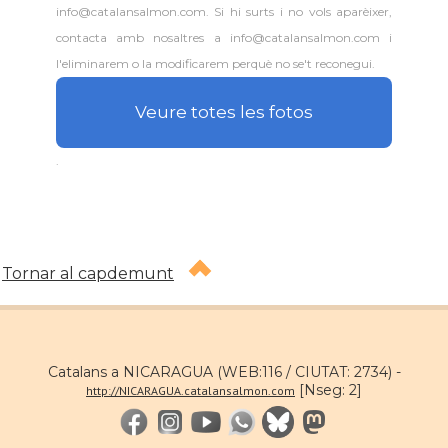
info@catalansalmon.com. Si hi surts i no vols aparèixer,
contacta amb nosaltres a info@catalansalmon.com i
l'eliminarem o la modificarem perquè no se't reconegui.
Veure totes les fotos
.
Tornar al capdemunt
Catalans a NICARAGUA (WEB:116 / CIUTAT: 2734) -
[Nseg: 2]
http://NICARAGUA.catalansalmon.com