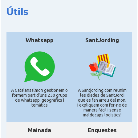
Útils
Whatsapp
SantJording
A Catalansalmon gestionem o
A Santjording.com reunim
formem part d'uns 250 grups
les diades de SantJordi
de whatsapp, geogràfics i
que es fan arreu del mon,
temàtics
i expliquem com fer-ne de
manera fàcil i sense
maldecaps logí­stics!
Mainada
Enquestes