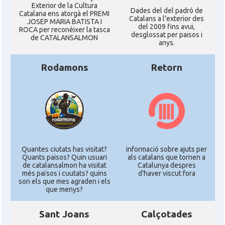
Exterior de la Cultura
Dades del del padró de
Catalana ens atorgà el PREMI
Catalans a l'exterior des
JOSEP MARIA BATISTA I
del 2009 fins avui,
ROCA per reconéixer la tasca
desglossat per paisos i
de CATALANSALMON
anys.
Rodamons
Retorn
Quantes ciutats has visitat?
informació sobre ajuts per
Quants paisos? Quin usuari
als catalans que tornen a
de catalansalmon ha visitat
Catalunya despres
més països i cuutats? quins
d'haver viscut fora
son els que mes agraden i els
que menys?
Sant Joans
Calçotades