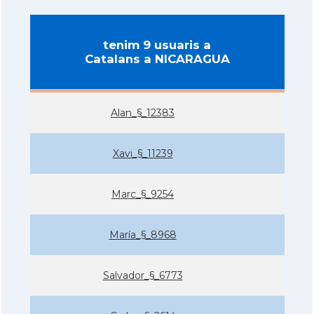
tenim 9 usuaris a
Catalans a NICARAGUA
Alan_§_12383
Xavi_§_11239
Marc_§_9254
Marí­a_§_8968
Salvador_§_6773