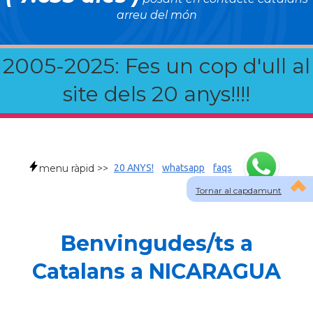
arreu del món
2005-2025: Fes un cop d'ull al
site dels 20 anys!!!!
menu ràpid >>
20 ANYS!
whatsapp
faqs
Tornar al capdamunt
Benvingudes/ts a
Catalans a NICARAGUA