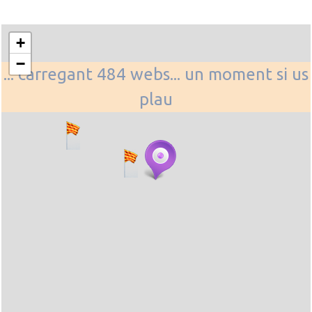
+
−
... carregant 484 webs... un moment si us
plau