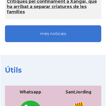
Crí­tiques pel confinament a Xangai, que
ha arribat a separar criatures de les
famí­lies
més noticies
Útils
Whatsapp
SantJording