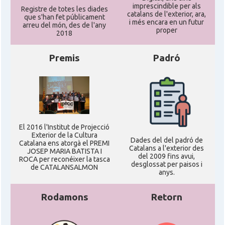
imprescindible per als
Registre de totes les diades
catalans de l'exterior, ara,
que s'han fet públicament
i més encara en un futur
arreu del món, des de l'any
proper
2018
Premis
Padró
El 2016 l'Institut de Projecció
Exterior de la Cultura
Dades del del padró de
Catalana ens atorgà el PREMI
Catalans a l'exterior des
JOSEP MARIA BATISTA I
del 2009 fins avui,
ROCA per reconéixer la tasca
desglossat per paisos i
de CATALANSALMON
anys.
Rodamons
Retorn