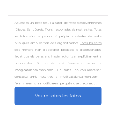
Aquest és un petit recull aleatori de
fotos d'esdeveniments
(Diades, Sant Jordis, Tions) recopilades als nostre sites. Totes
les fotos són de producció pròpia o extretes de webs
públiques amb permís dels organitzadors.
Totes les cares
dels menors han d'aparèixer pixelades o distorsionades
,
llevat que els pares ens hagin autoritzar explícitament a
publicar-les. Si no és així fes-nos-ho saber a
info@catalansalmon.com. Si hi surts i no vols aparèixer,
contacta amb nosaltres a info@catalansalmon.com i
l'eliminarem o la modificarem perquè no se't reconegui.
Veure totes les fotos
.