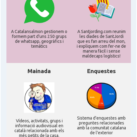
A Catalansalmon gestionem o
A Santjording.com reunim
formem part d'uns 250 grups
les diades de SantJordi
de whatsapp, geogràfics i
que es fan arreu del mon,
temàtics
i expliquem com fer-ne de
manera fàcil i sense
maldecaps logí­stics!
Mainada
Enquestes
Sistema d'enquestes amb
Ví­deos, activitats, grups i
preguntes relacionades
informació audiovisual en
amb la comunitat catalana
català relacionada amb els
de l'exterior
més petits de la casa.