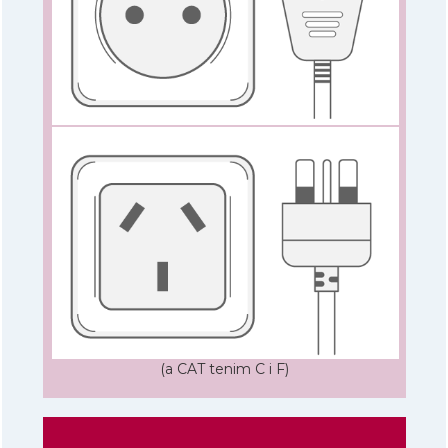
(a CAT tenim C i F)