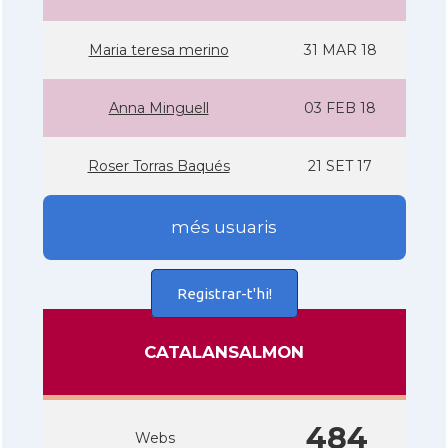
Maria teresa merino
31 MAR 18
Anna Minguell
03 FEB 18
Roser Torras Baqués
21 SET 17
més usuaris
Registrar-t'hi!
CATALANSALMON
484
Webs