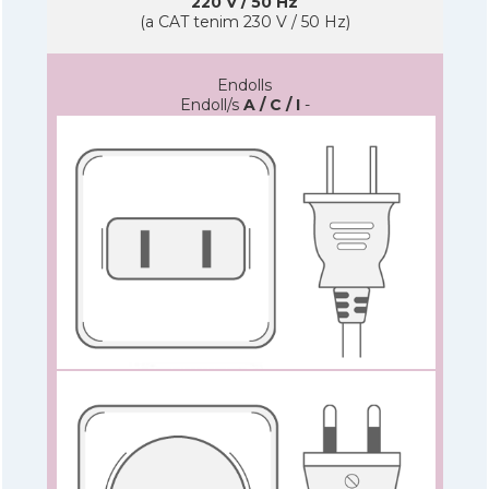
220 V / 50 Hz
(a CAT tenim 230 V / 50 Hz)
Endolls
Endoll/s
A / C / I
-