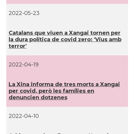
2022-05-23
Catalans que viuen a Xangai tornen per
la dura polí­tica de covid zero: 'Vius amb
terror'
2022-04-19
La Xina informa de tres morts a Xangai
per covid, però les famí­lies en
denuncien dotzenes
2022-04-10