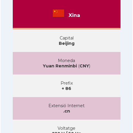
Xina
Capital
Beijing
Moneda
Yuan Renminbi
(
CNY
)
Prefix
+ 86
Extensió Internet
.cn
Voltatge