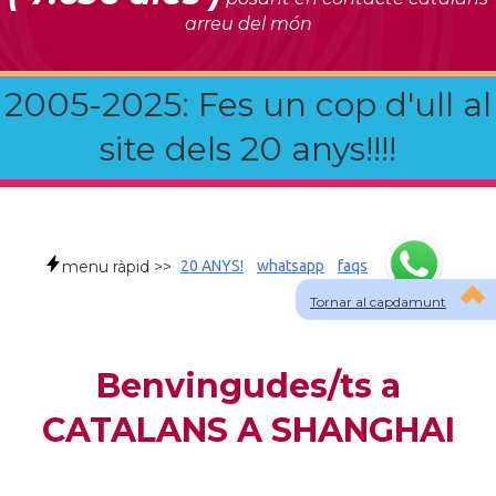
arreu del món
2005-2025: Fes un cop d'ull al
site dels 20 anys!!!!
menu ràpid >>
20 ANYS!
whatsapp
faqs
Tornar al capdamunt
Benvingudes/ts a
CATALANS A SHANGHAI