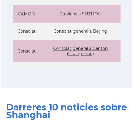
CAMON
Catalans a SUZHOU
Consolat
Consolat general a Beijing
Consolat general a Canton
Consolat
(Guangzhou)
Consolat
Consolat general a Shanghai
Ambaixada
Ambaixada espanyola a Xina
* + ambaixades i consolats
Darreres 10 noticies sobre
Shanghai