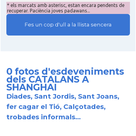
* els marcats amb asterisc, estan encara pendents de
recuperar. Paciència joves padawans...
Fes un cop d'ull a la llista sencera
0 fotos d'esdeveniments
dels CATALANS A
SHANGHAI
Diades, Sant Jordis, Sant Joans,
fer cagar el Tió, Calçotades,
trobades informals...