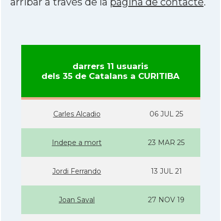
arribar a través de la
pàgina de contacte
.
darrers 11 usuaris
dels 35 de Catalans a CURITIBA
Carles Alcadio
06 JUL 25
Indepe a mort
23 MAR 25
Jordi Ferrando
13 JUL 21
Joan Saval
27 NOV 19