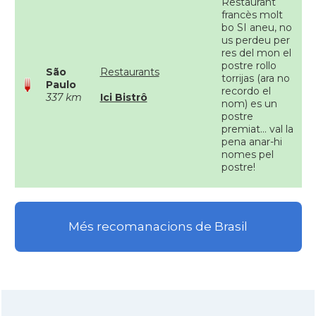
Restaurant
francès molt
bo SI aneu, no
us perdeu per
res del mon el
postre rollo
São
Restaurants
torrijas (ara no
Paulo
recordo el
337 km
Ici Bistrô
nom) es un
postre
premiat... val la
pena anar-hi
nomes pel
postre!
Més recomanacions de Brasil