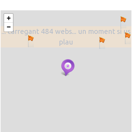
+
−
... carregant 484 webs... un moment si us
plau