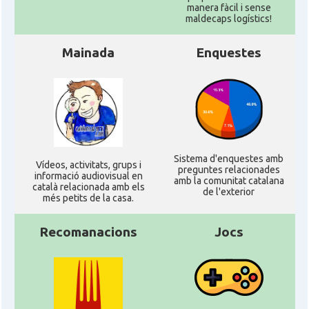
manera fàcil i sense
Ambaixada
Ambaixada espanyola a Brasil
maldecaps logí­stics!
* + ambaixades i consolats
Mainada
Enquestes
Sistema d'enquestes amb
Ví­deos, activitats, grups i
preguntes relacionades
informació audiovisual en
amb la comunitat catalana
català relacionada amb els
de l'exterior
més petits de la casa.
Recomanacions
Jocs