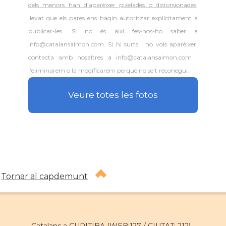
dels menors han d'aparèixer pixelades o distorsionades
,
llevat que els pares ens hagin autoritzar explícitament a
publicar-les. Si no és així fes-nos-ho saber a
info@catalansalmon.com. Si hi surts i no vols aparèixer,
contacta amb nosaltres a info@catalansalmon.com i
l'eliminarem o la modificarem perquè no se't reconegui.
Veure totes les fotos
.
Tornar al capdemunt