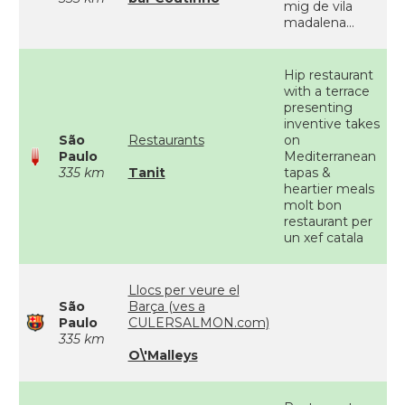
mig de vila
madalena...
Hip restaurant
with a terrace
presenting
inventive takes
São
Restaurants
on
Paulo
Mediterranean
335 km
Tanit
tapas &
heartier meals
molt bon
restaurant per
un xef catala
Llocs per veure el
São
Barça (ves a
Paulo
CULERSALMON.com)
335 km
O\'Malleys