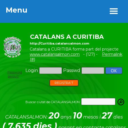
Menu
Menu
CATALANS A CURITIBA
http://Curitiba.catalansalmon.com
Catalans a CURITIBA forma part del projecte
www.catalansalmon.com
- (127) -
Permalink
(#)
Login
Passwd
Password
perdut?
REGISTRA'T
Buscar ciutat de CATALANSALMON:
20
10
27
CATALANSALMON:
anys
mesos i
dies
( 7.635 dies )
posant en contacte catalans