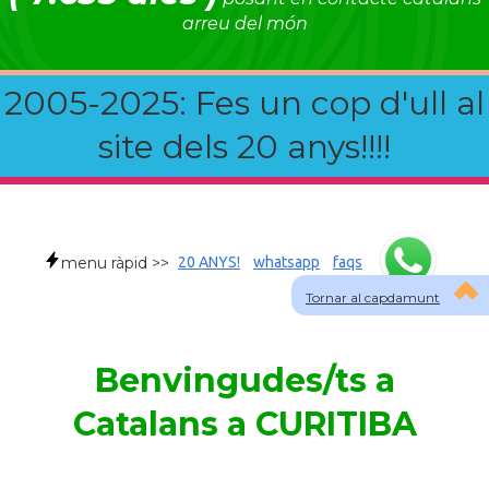
arreu del món
2005-2025: Fes un cop d'ull al
site dels 20 anys!!!!
menu ràpid >>
20 ANYS!
whatsapp
faqs
Tornar al capdamunt
Benvingudes/ts a
Catalans a CURITIBA