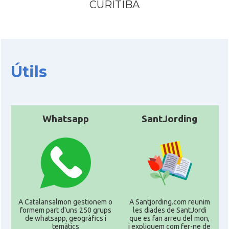
CURITIBA
Casal
Associação Cultural Catalonia
Instituto Brasileiro de Filosofia e
Casal
Ciência "Raimundo Lúlio\"
Útils
Oficina Exterior de Catalunya a São
Acció
Paulo
Whatsapp
SantJording
Consolat
Consolat general a Porto Alegre
Consolat
Consolat general a Rio de Janeiro
Consolat
Consolat general a Salvador
A Catalansalmon gestionem o
A Santjording.com reunim
Consolat
Consolat general a São Paulo
formem part d'uns 250 grups
les diades de SantJordi
de whatsapp, geogràfics i
que es fan arreu del mon,
temàtics
i expliquem com fer-ne de