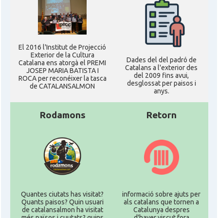
El 2016 l'Institut de Projecció
Exterior de la Cultura
Dades del del padró de
Catalana ens atorgà el PREMI
Catalans a l'exterior des
JOSEP MARIA BATISTA I
del 2009 fins avui,
ROCA per reconéixer la tasca
desglossat per paisos i
de CATALANSALMON
anys.
Rodamons
Retorn
Quantes ciutats has visitat?
informació sobre ajuts per
Quants paisos? Quin usuari
als catalans que tornen a
de catalansalmon ha visitat
Catalunya despres
més països i cuutats? quins
d'haver viscut fora