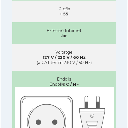
Prefix
+ 55
Extensió Internet
.br
Voltatge
127 V / 220 V / 60 Hz
(a CAT tenim 230 V / 50 Hz)
Endolls
Endoll/s
C / N
-