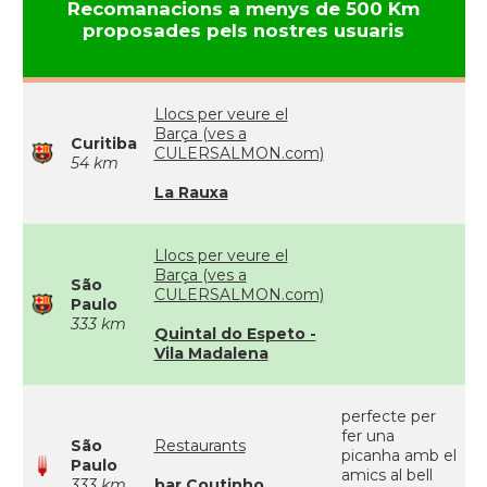
Recomanacions a menys de 500 Km
proposades pels nostres usuaris
Llocs per veure el
Barça (ves a
Curitiba
CULERSALMON.com)
54 km
La Rauxa
Llocs per veure el
Barça (ves a
São
CULERSALMON.com)
Paulo
333 km
Quintal do Espeto -
Vila Madalena
perfecte per
fer una
São
Restaurants
picanha amb el
Paulo
amics al bell
333 km
bar Coutinho