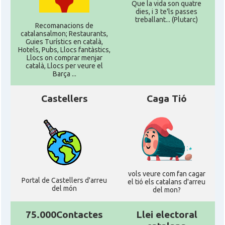
Que la vida son quatre
dies, i 3 te'ls passes
treballant... (Plutarc)
Recomanacions de
catalansalmon; Restaurants,
Guies Turístics en català,
Hotels, Pubs, Llocs fantàstics,
Llocs on comprar menjar
català, Llocs per veure el
Barça ...
Castellers
Caga Tió
vols veure com fan cagar
Portal de Castellers d'arreu
el tió els catalans d'arreu
del món
del mon?
75.000Contactes
Llei electoral