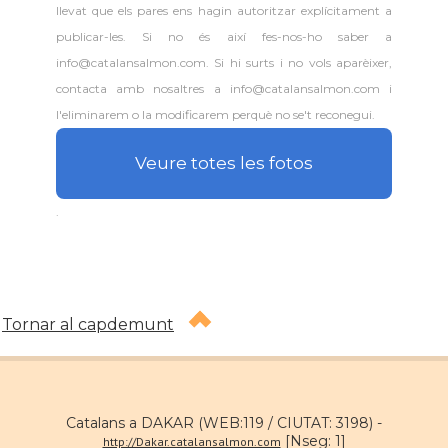
llevat que els pares ens hagin autoritzar explícitament a
publicar-les. Si no és així fes-nos-ho saber a
info@catalansalmon.com. Si hi surts i no vols aparèixer,
contacta amb nosaltres a info@catalansalmon.com i
l'eliminarem o la modificarem perquè no se't reconegui.
Veure totes les fotos
.
Tornar al capdemunt
Catalans a DAKAR (WEB:119 / CIUTAT: 3198) -
[Nseg: 1]
http://Dakar.catalansalmon.com