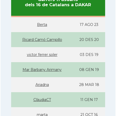
dels 16 de Catalans a DAKAR
Berta
17 AGO 23
Ricard Camó Campillo
20 DES 20
victor ferrer soler
03 DES 19
Mar Barbany Arimany
08 GEN 19
Ariadna
28 MAR 18
ClàudiaCT
11 GEN 17
marta
21 OCT 16