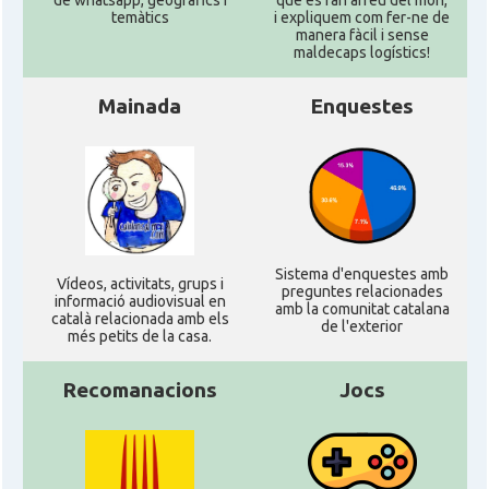
de whatsapp, geogràfics i
que es fan arreu del mon,
temàtics
i expliquem com fer-ne de
manera fàcil i sense
maldecaps logí­stics!
Mainada
Enquestes
Sistema d'enquestes amb
Ví­deos, activitats, grups i
preguntes relacionades
informació audiovisual en
amb la comunitat catalana
català relacionada amb els
de l'exterior
més petits de la casa.
Recomanacions
Jocs