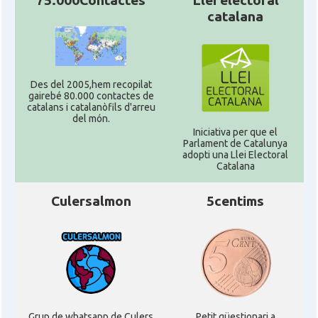
75.000Contactes
Llei electoral
catalana
Des del 2005,hem recopilat
gairebé 80.000 contactes de
catalans i catalanòfils d'arreu
del món.
Iniciativa per que el
Parlament de Catalunya
adopti una Llei Electoral
Catalana
Culersalmon
5centims
Grup de whatsapp de Culers
Petit qüestionari a