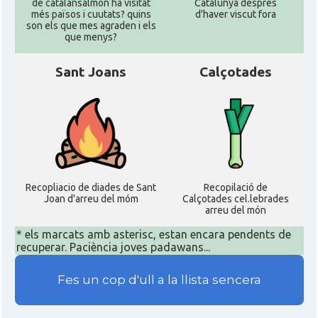
de catalansalmon ha visitat
Catalunya despres
més països i cuutats? quins
d'haver viscut fora
son els que mes agraden i els
que menys?
Sant Joans
Calçotades
Recopliacio de diades de Sant
Recopilació de
Joan d'arreu del móm
Calçotades cel.lebrades
arreu del món
* els marcats amb asterisc, estan encara pendents de
recuperar. Paciència joves padawans...
Fes un cop d'ull a la llista sencera