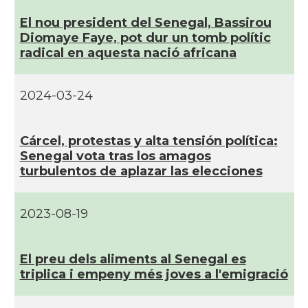
El nou president del Senegal, Bassirou
Diomaye Faye, pot dur un tomb polí­tic
radical en aquesta nació africana
2024-03-24
Cárcel, protestas y alta tensión polí­tica:
Senegal vota tras los amagos
turbulentos de aplazar las elecciones
2023-08-19
El preu dels aliments al Senegal es
triplica i empeny més joves a l'emigració