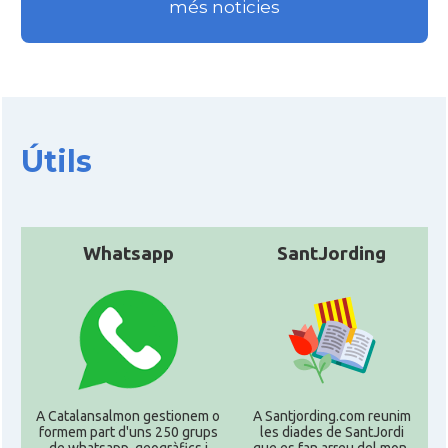
més noticies
Útils
Whatsapp
SantJording
A Catalansalmon gestionem o
A Santjording.com reunim
formem part d'uns 250 grups
les diades de SantJordi