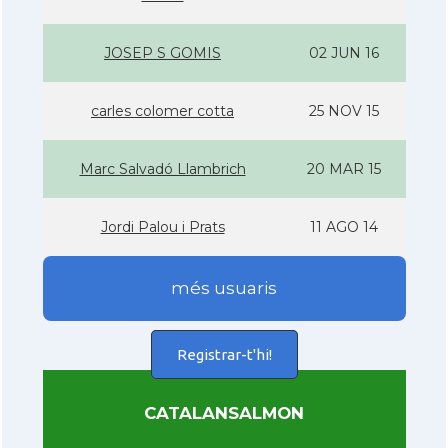
JOSEP S GOMIS
02 JUN 16
carles colomer cotta
25 NOV 15
Marc Salvadó Llambrich
20 MAR 15
Jordi Palou i Prats
11 AGO 14
més usuaris
Registrar-t'hi!
CATALANSALMON