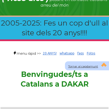
arreu del món
2005-2025: Fes un cop d'ull al
site dels 20 anys!!!!
menu ràpid >>
20 ANYS!
whatsapp
faqs
Fotos
Tornar al capdamunt
Benvingudes/ts a
Catalans a DAKAR