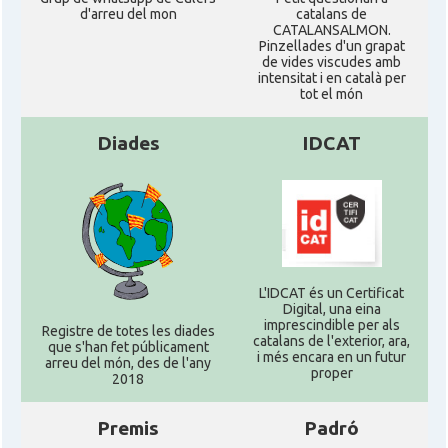
d'arreu del mon
catalans de
CATALANSALMON.
Pinzellades d'un grapat
de vides viscudes amb
intensitat i en català per
tot el món
Diades
IDCAT
L'IDCAT és un Certificat
Digital, una eina
imprescindible per als
Registre de totes les diades
catalans de l'exterior, ara,
que s'han fet públicament
i més encara en un futur
arreu del món, des de l'any
proper
2018
Premis
Padró