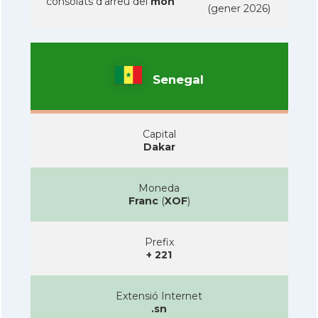
consolats d'arreu del
mon
(gener 2026)
Senegal
Capital
Dakar
Moneda
Franc
(
XOF
)
Prefix
+ 221
Extensió Internet
.sn