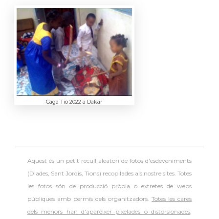
Caga Tió 2022 a Dakar
Aquest és un petit recull aleatori de
fotos d'esdeveniments
(Diades, Sant Jordis, Tions) recopilades als nostre sites. Totes
les fotos són de producció pròpia o extretes de webs
públiques amb permís dels organitzadors.
Totes les cares
dels menors han d'aparèixer pixelades o distorsionades
,