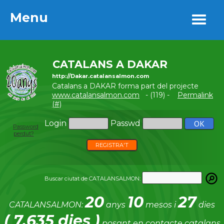
Menu
Menu
CATALANS A DAKAR
http://Dakar.catalansalmon.com
Catalans a DAKAR forma part del projecte
www.catalansalmon.com
- (119) -
Permalink
(#)
Login
Passwd
Password
perdut?
REGISTRA'T
Buscar ciutat de CATALANSALMON:
20
10
27
CATALANSALMON:
anys
mesos i
dies
( 7.635 dies )
posant en contacte catalans