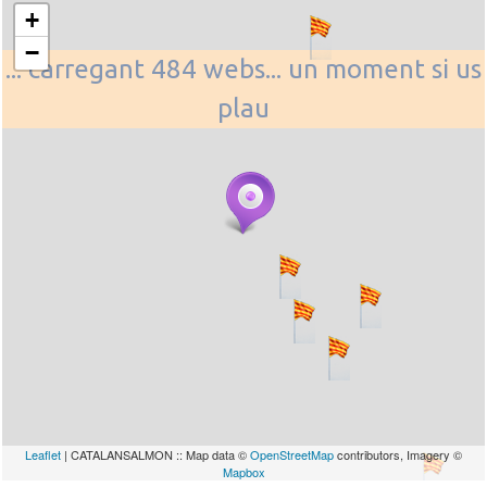
+
−
... carregant 484 webs... un moment si us
plau
Leaflet
| CATALANSALMON :: Map data ©
OpenStreetMap
contributors, Imagery ©
Mapbox