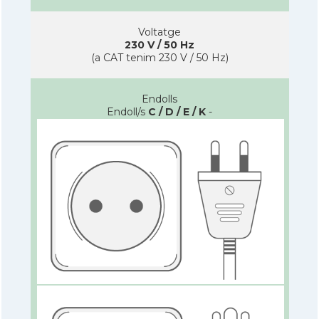
Voltatge
230 V / 50 Hz
(a CAT tenim 230 V / 50 Hz)
Endolls
Endoll/s
C / D / E / K
-