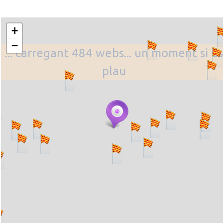
+
−
... carregant 484 webs... un moment si us
plau