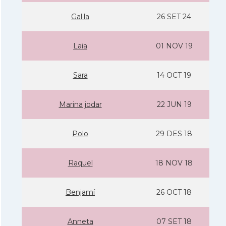
Gal·la
26 SET 24
Laia
01 NOV 19
Sara
14 OCT 19
Marina jodar
22 JUN 19
Polo
29 DES 18
Raquel
18 NOV 18
Benjamí­
26 OCT 18
Anneta
07 SET 18