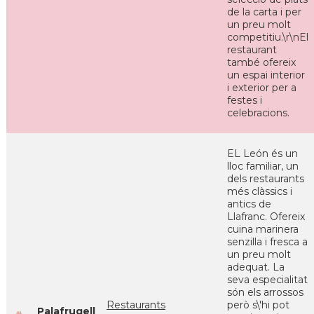
de la carta i per
un preu molt
competitiu.\r\nEl
restaurant
també ofereix
un espai interior
i exterior per a
festes i
celebracions.
EL León és un
lloc familiar, un
dels restaurants
més clàssics i
antics de
Llafranc. Ofereix
cuina marinera
senzilla i fresca a
un preu molt
adequat. La
seva especialitat
són els arrossos
Restaurants
però s\'hi pot
Palafrugell