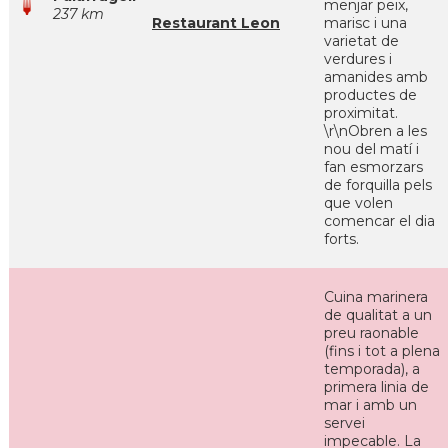
menjar peix,
237 km
Restaurant Leon
marisc i una
varietat de
verdures i
amanides amb
productes de
proximitat.
\r\nObren a les
nou del matí i
fan esmorzars
de forquilla pels
que volen
comencar el dia
forts.
Cuina marinera
de qualitat a un
preu raonable
(fins i tot a plena
temporada), a
primera linia de
mar i amb un
servei
impecable. La