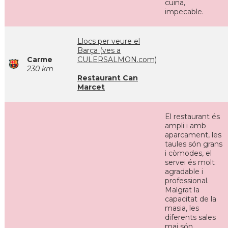
cuina,
impecable.
Llocs per veure el
Barça (ves a
Carme
CULERSALMON.com)
230 km
Restaurant Can
Marcet
El restaurant és
ampli i amb
aparcament, les
taules són grans
i còmodes, el
servei és molt
agradable i
professional.
Malgrat la
capacitat de la
masia, les
diferents sales
mai són