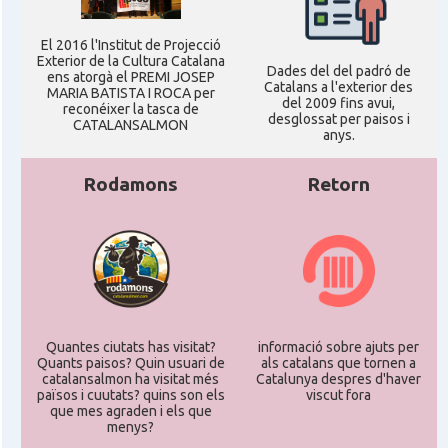
El 2016 l'Institut de Projecció
Exterior de la Cultura Catalana
Dades del del padró de
ens atorgà el PREMI JOSEP
Catalans a l'exterior des
MARIA BATISTA I ROCA per
del 2009 fins avui,
reconéixer la tasca de
desglossat per paisos i
CATALANSALMON
anys.
Rodamons
Retorn
Quantes ciutats has visitat?
informació sobre ajuts per
Quants paisos? Quin usuari de
als catalans que tornen a
catalansalmon ha visitat més
Catalunya despres d'haver
països i cuutats? quins son els
viscut fora
que mes agraden i els que
menys?