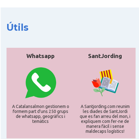
Útils
Whatsapp
SantJording
A Catalansalmon gestionem o
A Santjording.com reunim
formem part d'uns 250 grups
les diades de SantJordi
de whatsapp, geogràfics i
que es fan arreu del mon, i
temàtics
expliquem com fer-ne de
manera fàcil i sense
maldecaps logí­stics!