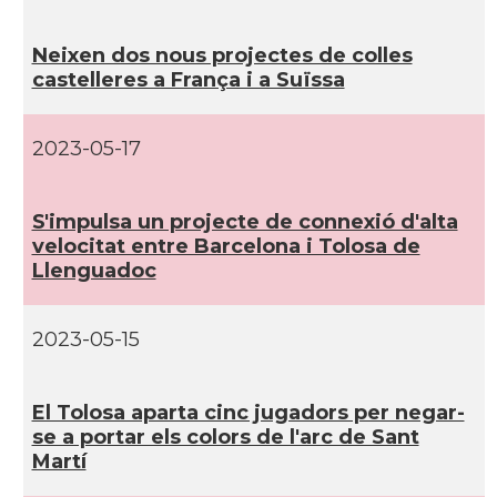
Consolat
Consolat general a Toulouse
Neixen dos nous projectes de colles
castelleres a França i a Suïssa
Ambaixada
Ambaixada espanyola a França
2023-05-17
Castells
Castellers de Tolosa
* + ambaixades i consolats
S'impulsa un projecte de connexió d'alta
velocitat entre Barcelona i Tolosa de
Llenguadoc
2023-05-15
El Tolosa aparta cinc jugadors per negar-
se a portar els colors de l'arc de Sant
Martí­