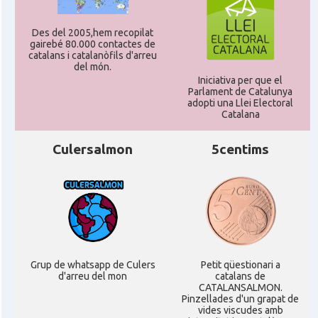
Des del 2005,hem recopilat
gairebé 80.000 contactes de
catalans i catalanòfils d'arreu
del món.
Iniciativa per que el
Parlament de Catalunya
adopti una Llei Electoral
Catalana
Culersalmon
5centims
Grup de whatsapp de Culers
Petit qüestionari a
d'arreu del mon
catalans de
CATALANSALMON.
Pinzellades d'un grapat de
vides viscudes amb