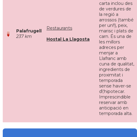
carta inclou des
de verdures de
la regió a
arrossos (també
per un!!), peix,
Restaurants
Palafrugell
marisc i plats de
237 km
carn. És una de
Hostal La Llagosta
les millors
adreces per
menjar a
Llafranc amb
cuna de qualitat,
ingredients de
proximitat i
temporada
sense haver-se
d\'hipotecar.
Imprescindible
reservar amb
anticipació en
temporada alta.