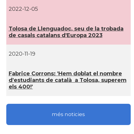
2022-12-05
Tolosa de Llenguadoc, seu de la trobada
de casals catalans d'Europa 2023
2020-11-19
Fabrice Corrons: 'Hem doblat el nombre
d'estudiants de català a Tolosa, superem
els 400!'
més noticies