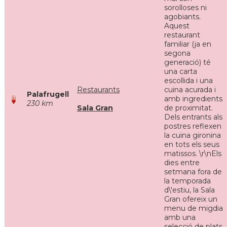
sorolloses ni
agobiants.
Aquest
restaurant
familiar (ja en
segona
generació) té
una carta
escollida i una
Restaurants
cuina acurada i
Palafrugell
amb ingredients
230 km
Sala Gran
de proximitat.
Dels entrants als
postres reflexen
la cuina gironina
en tots els seus
matissos. \r\nEls
dies entre
setmana fora de
la temporada
d\'estiu, la Sala
Gran ofereix un
menu de migdia
amb una
selecció de plats