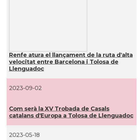
Consolat
Consolat general a Bordeaux
Consolat
Consolat general a Lyon
Consolat
Consolat general a Marseille
Renfe atura el llançament de la ruta d'alta
Consolat
Consolat general a Montpellier
velocitat entre Barcelona i Tolosa de
Llenguadoc
Consolat
Consolat general a Paris
2023-09-02
Consolat
Consolat general a Pau
Com serà la XV Trobada de Casals
Consolat
Consolat general a Perpinyà
catalans d'Europa a Tolosa de Llenguadoc
Consolat
Consolat general a Strasbourg
2023-05-18