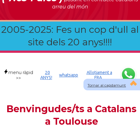
arreu del món
2005-2025: Fes un cop d'ull al
site dels 20 anys!!!!
menu ràpid
20
Allotjament a
whatsapp
ANYS!
FRA
>>
Tornar al capdamunt
Benvingudes/ts a Catalans
a Toulouse