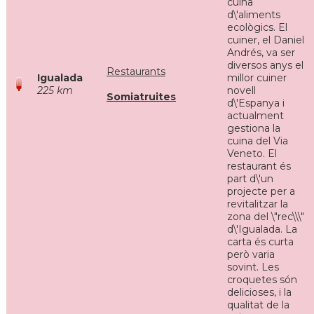
cuina
d\'aliments
ecològics. El
cuiner, el Daniel
Andrés, va ser
diversos anys el
Restaurants
Igualada
millor cuiner
225 km
novell
Somiatruites
d\'Espanya i
actualment
gestiona la
cuina del Via
Veneto. El
restaurant és
part d\'un
projecte per a
revitalitzar la
zona del \"rec\\\"
d\'Igualada. La
carta és curta
però varia
sovint. Les
croquetes són
delicioses, i la
qualitat de la