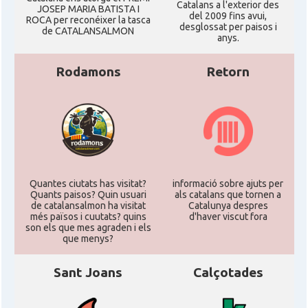
Catalans a l'exterior des
JOSEP MARIA BATISTA I
del 2009 fins avui,
ROCA per reconéixer la tasca
desglossat per paisos i
de CATALANSALMON
anys.
Rodamons
Retorn
Quantes ciutats has visitat?
informació sobre ajuts per
Quants paisos? Quin usuari
als catalans que tornen a
de catalansalmon ha visitat
Catalunya despres
més països i cuutats? quins
d'haver viscut fora
son els que mes agraden i els
que menys?
Sant Joans
Calçotades