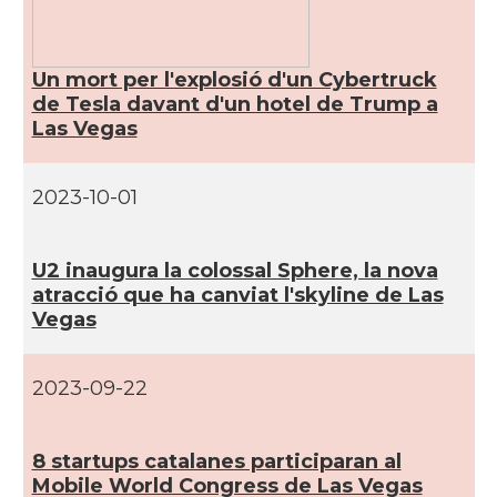
CAMON
Catalans a INDIANA
Un mort per l'explosió d'un Cybertruck
de Tesla davant d'un hotel de Trump a
Las Vegas
CAMON
Catalans a IOWA
CAMON
Catalans a IRVINE
2023-10-01
CAMON
Catalans a Jacksonville
U2 inaugura la colossal Sphere, la nova
atracció que ha canviat l'skyline de Las
Vegas
CAMON
Catalans a Kentucky
CAMON
Catalans a Las Vegas
2023-09-22
CAMON
Catalans a Los Angeles
8 startups catalanes participaran al
Mobile World Congress de Las Vegas