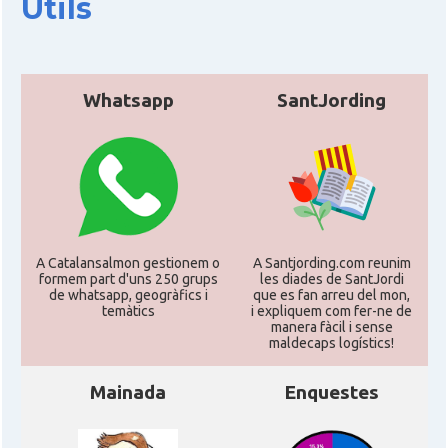
Útils
CAMON
Catalans a UTAH
Whatsapp
SantJording
CAMON
Catalans a VIRGINIA
CAMON
Catalans a WASHINGTON DC
CAMON
Catalans a WISCONSIN
A Catalansalmon gestionem o
A Santjording.com reunim
CAMON
Catalans a WYOMING
formem part d'uns 250 grups
les diades de SantJordi
de whatsapp, geogràfics i
que es fan arreu del mon,
temàtics
i expliquem com fer-ne de
manera fàcil i sense
American Institute for Catalan
Casal
maldecaps logí­stics!
Studies (AICS)
Mainada
Enquestes
Casal
Casal Català de Minnesota