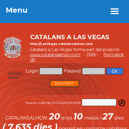
Menu
Menu
CATALANS A LAS VEGAS
http://LasVegas.catalansalmon.com
Catalans a Las Vegas forma part del projecte
www.catalansalmon.com
- (358) -
Permalink
(#)
Login
Passwd
Password
perdut?
REGISTRA'T
Buscar ciutat de CATALANSALMON:
20
10
27
CATALANSALMON:
anys
mesos i
dies
( 7.635 dies )
posant en contacte catalans