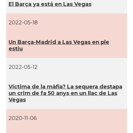
El Barça ya está en Las Vegas
CAMON
Catalans a ORLANDO
2022-05-18
Catalans a Philadelphia,
CAMON
Pennsylvania, USA
Un Barça-Madrid a Las Vegas en ple
estiu
CAMON
Catalans a PHOENIX
CAMON
Catalans a Portland (OR)
2022-05-12
CAMON
Catalans a PROVIDENCE
Ví­ctima de la màfia? La sequera destapa
un crim de fa 50 anys en un llac de Las
Vegas
CAMON
Catalans a RENO
2020-11-06
CAMON
Catalans a SAINT LOUIS