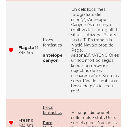
Un dels llocs més
fotografiats del
mon!\r\nAntelope
Canyon és un canyó
molt visitat i fotografiat
situat a Arizona, Estats
Llocs
Units.[1] Es troba a la
fantàstics
Nació Navajo prop de
Flagstaff
Page,
345 km
antelope
Arizona.\r\nATENCIÓ! es
canyon
un lloc molt polsegos i
la pols fa malbe els
objectius de les
camares reflex! Si en fas
servir tàpa-les amb una
bossa de plàstic, creu-
me!
Llocs
fantàstics
Hi ha qui diu que el
millor dels Estats Units
Fresno
Parc
son els parcs Nacionals.
433 km