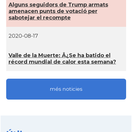
CAMON
Catalans a San Antonio - Texas
Alguns seguidors de Trump armats
amenacen punts de votació per
sabotejar el recompte
CAMON
Catalans a San Diego
2020-08-17
CAMON
Catalans a SAN FRANCISCO
CAMON
Catalans a Sarasota, Florida, USA
Valle de la Muerte: Â¿Se ha batido el
récord mundial de calor esta semana?
CAMON
Catalans a SEATTLE
Catalans a Silicon Valley (San Jose),
més noticies
CAMON
California, USA
CAMON
Catalans a TAMPA
CAMON
Catalans a TENNESSEE