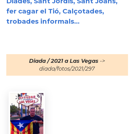
Diades, Sant Jordis, Sant Joans,
fer cagar el Tió, Calçotades,
trobades informals...
Diada / 2021 a Las Vegas
->
diada/fotos/2021/297