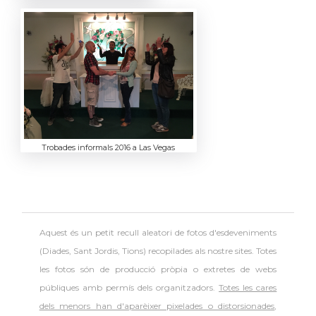
Trobades informals 2016 a Las Vegas
Aquest és un petit recull aleatori de
fotos d'esdeveniments
(Diades, Sant Jordis, Tions) recopilades als nostre sites. Totes
les fotos són de producció pròpia o extretes de webs
públiques amb permís dels organitzadors.
Totes les cares
dels menors han d'aparèixer pixelades o distorsionades
,