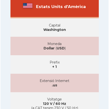
Estats Units d'Amèrica
Capital
Washington
Moneda
Dollar
(
USD
)
Prefix
+ 1
Extensió Internet
.us
Voltatge
120 V / 60 Hz
(a CAT tenim 230 V / 50 Hz)