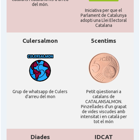
Consolat
Consolat general a Houston
del món.
Iniciativa per que el
Parlament de Catalunya
Consolat
Consolat general a Los Angeles
adopti una Llei Electoral
Catalana
Consolat
Consolat general a Miami
Culersalmon
5centims
Consolat
Consolat general a New York City
Consolat
Consolat general a San Francisco
Grup de whatsapp de Culers
Petit qüestionari a
Consolat
Consolat general a Washington
d'arreu del mon
catalans de
CATALANSALMON.
Pinzellades d'un grapat
Ambaixada espanyola a Estats Units
de vides viscudes amb
Ambaixada
d'Amèrica
intensitat i en català per
tot el món
* + ambaixades i consolats
Diades
IDCAT