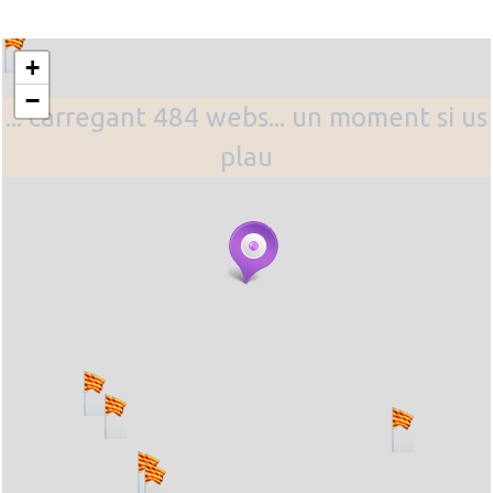
+
−
... carregant 484 webs... un moment si us
plau