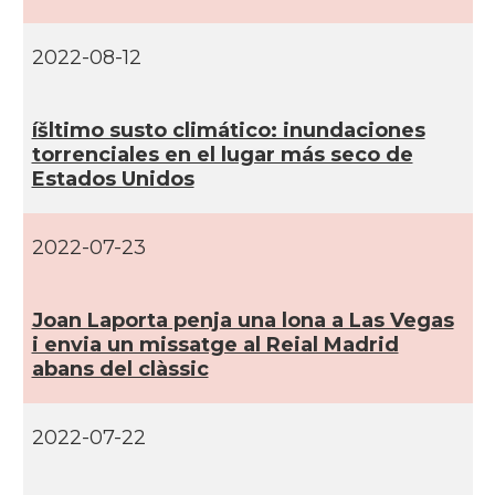
CAMON
Catalans a Maine, USA
2022-08-12
CAMON
Catalans a MIAMI
íšltimo susto climático: inundaciones
CAMON
Catalans a MINNESOTA
torrenciales en el lugar más seco de
Estados Unidos
CAMON
Catalans a NEBRASKA
2022-07-23
CAMON
Catalans a NEW MEXICO
Joan Laporta penja una lona a Las Vegas
CAMON
Catalans a New Orleans
i envia un missatge al Reial Madrid
abans del clàssic
CAMON
CATALANS A NEW YORK
2022-07-22
CAMON
Catalans a OKLAHOMA