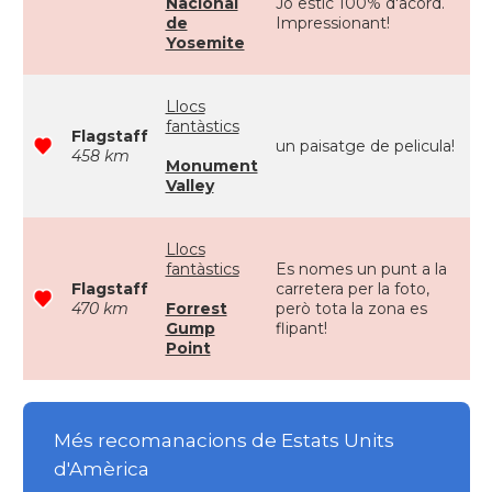
Nacional
Jo estic 100% d'acord.
de
Impressionant!
Yosemite
Llocs
fantàstics
Flagstaff
un paisatge de pelicula!
458 km
Monument
Valley
Llocs
fantàstics
Es nomes un punt a la
Flagstaff
carretera per la foto,
470 km
Forrest
però tota la zona es
Gump
flipant!
Point
Més recomanacions de Estats Units
d'Amèrica