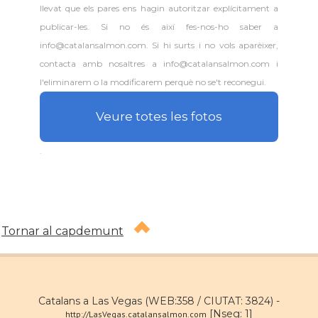
llevat que els pares ens hagin autoritzar explícitament a
publicar-les. Si no és així fes-nos-ho saber a
info@catalansalmon.com. Si hi surts i no vols aparèixer,
contacta amb nosaltres a info@catalansalmon.com i
l'eliminarem o la modificarem perquè no se't reconegui.
Veure totes les fotos
.
Tornar al capdemunt
Catalans a Las Vegas (WEB:358 / CIUTAT: 3824) -
[Nseg: 1]
http://LasVegas.catalansalmon.com