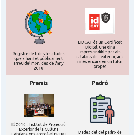
L'IDCAT és un Certificat
Digital, una eina
imprescindible per als
Registre de totes les diades
catalans de l'exterior, ara,
que s'han fet públicament
i més encara en un futur
arreu del món, des de l'any
proper
2018
Premis
Padró
El 2016 l'Institut de Projecció
Exterior de la Cultura
Dades del del padró de
Catalana ens atorgà el PREMI