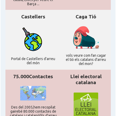
Acció
ACCIÓ a Silicon Valley
Barça ...
Castellers
Caga Tió
Acció
Acció a Washington DC
Acció
ACCIÓ Miami
Delegació del Govern als Estats
Delegació
Units i Canadà (New York)
vols veure com fan cagar
Portal de Castellers d'arreu
el tió els catalans d'arreu
del món
del mon?
Delegació del Govern als Estats
Delegació
Units i Canadà (Washington)
75.000Contactes
Llei electoral
catalana
Consolat
Consolat general a Boston
Consolat
Consolat general a Chicago
Des del 2005,hem recopilat
gairebé 80.000 contactes de
catalans i catalanòfils d'arreu