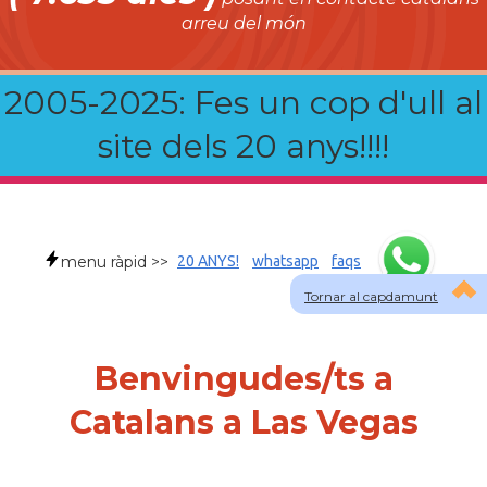
arreu del món
2005-2025: Fes un cop d'ull al
site dels 20 anys!!!!
menu ràpid >>
20 ANYS!
whatsapp
faqs
Tornar al capdamunt
Benvingudes/ts a
Catalans a Las Vegas