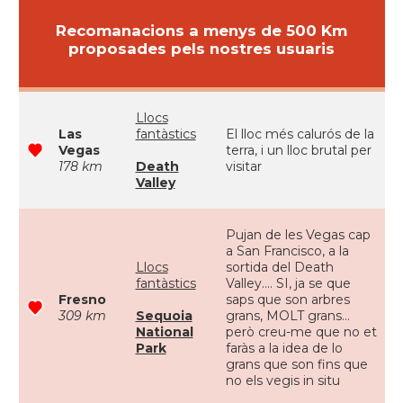
Recomanacions a menys de 500 Km
proposades pels nostres usuaris
Llocs
Las
fantàstics
El lloc més calurós de la
Vegas
terra, i un lloc brutal per
178 km
Death
visitar
Valley
Pujan de les Vegas cap
a San Francisco, a la
Llocs
sortida del Death
fantàstics
Valley.... SI, ja se que
Fresno
saps que son arbres
309 km
Sequoia
grans, MOLT grans...
National
però creu-me que no et
Park
faràs a la idea de lo
grans que son fins que
no els vegis in situ