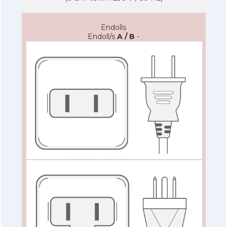
Endolls
Endoll/s
A / B
-