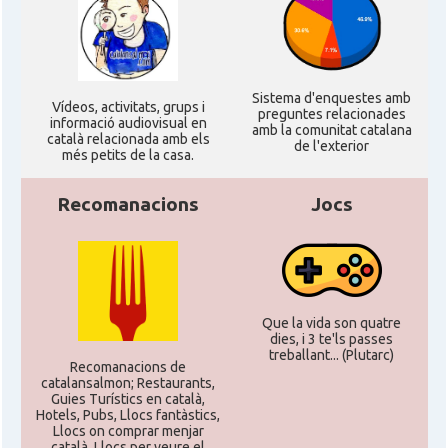
Casal
Casal Català del Nord de Califòrnia
Casal dels Països Catalans a
Casal
Califòrnia
Sistema d'enquestes amb
Ví­deos, activitats, grups i
preguntes relacionades
informació audiovisual en
amb la comunitat catalana
català relacionada amb els
de l'exterior
Casal
Catalan Institute of America
més petits de la casa.
Recomanacions
Jocs
Casal
Fundació Paulí Bellet
North American Catalan Society
Casal
(NACS)
Que la vida son quatre
dies, i 3 te'ls passes
Acció
ACCIÓ a Austin
treballant... (Plutarc)
Recomanacions de
catalansalmon; Restaurants,
Guies Turístics en català,
Acció
Acció a New York
Hotels, Pubs, Llocs fantàstics,
Llocs on comprar menjar
català, Llocs per veure el