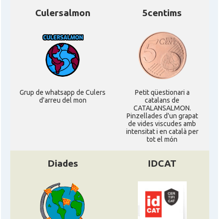
Culersalmon
5centims
Grup de whatsapp de Culers
Petit qüestionari a
d'arreu del mon
catalans de
CATALANSALMON.
Pinzellades d'un grapat
de vides viscudes amb
intensitat i en català per
tot el món
Diades
IDCAT