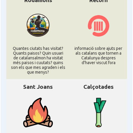
Rodamons
Retorn
Quantes ciutats has visitat?
informació sobre ajuts per
Quants paisos? Quin usuari
als catalans que tornen a
de catalansalmon ha visitat
Catalunya despres
més països i cuutats? quins
d'haver viscut fora
son els que mes agraden i els
que menys?
Sant Joans
Calçotades