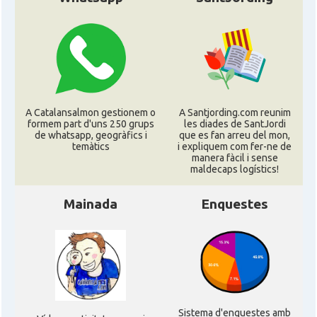
Consolat general a Ciudad de
Consolat
México (DF)
Consolat
Consolat general a Guadalajara
A Catalansalmon gestionem o
A Santjording.com reunim
Consolat
Consolat general a Monterrey
formem part d'uns 250 grups
les diades de SantJordi
de whatsapp, geogràfics i
que es fan arreu del mon,
temàtics
i expliquem com fer-ne de
manera fàcil i sense
Ambaixada
Embajada de España en México
maldecaps logí­stics!
* + ambaixades i consolats
Mainada
Enquestes
Sistema d'enquestes amb