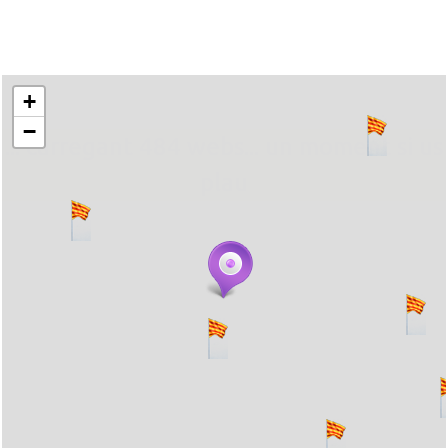
+
−
... carregant 484 webs... un moment si us
plau