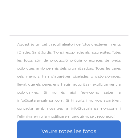
Aquest és un petit recull aleatori de
fotos d'esdeveniments
(Diades, Sant Jordis, Tions) recopilades als nostre sites. Totes
les fotos són de producció pròpia o extretes de webs
públiques amb permís dels organitzadors.
Totes les cares
dels menors han d'aparèixer pixelades o distorsionades
,
llevat que els pares ens hagin autoritzar explícitament a
publicar-les. Si no és així fes-nos-ho saber a
info@catalansalmon.com. Si hi surts i no vols aparèixer,
contacta amb nosaltres a info@catalansalmon.com i
l'eliminarem o la modificarem perquè no se't reconegui.
Veure totes les fotos