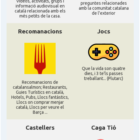
Ví­deos, activitats, grups i
preguntes relacionades
informació audiovisual en
amb la comunitat catalana
català relacionada amb els
de l'exterior
més petits de la casa.
Recomanacions
Jocs
Que la vida son quatre
dies, i 3 te'ls passes
treballant... (Plutarc)
Recomanacions de
catalansalmon; Restaurants,
Guies Turístics en català,
Hotels, Pubs, Llocs fantàstics,
Llocs on comprar menjar
català, Llocs per veure el
Barça ...
Castellers
Caga Tió