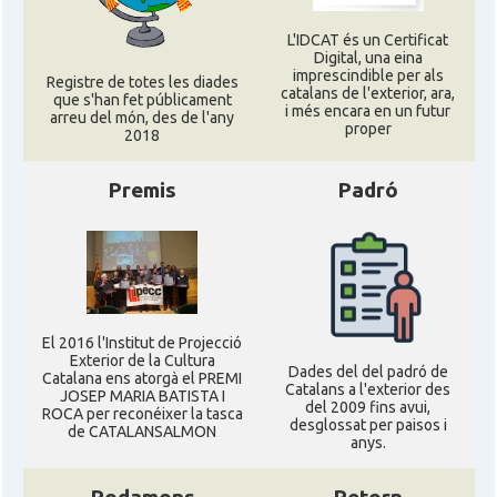
L'IDCAT és un Certificat
Digital, una eina
imprescindible per als
Registre de totes les diades
catalans de l'exterior, ara,
que s'han fet públicament
i més encara en un futur
arreu del món, des de l'any
proper
2018
Premis
Padró
El 2016 l'Institut de Projecció
Exterior de la Cultura
Dades del del padró de
Catalana ens atorgà el PREMI
Catalans a l'exterior des
JOSEP MARIA BATISTA I
del 2009 fins avui,
ROCA per reconéixer la tasca
desglossat per paisos i
de CATALANSALMON
anys.