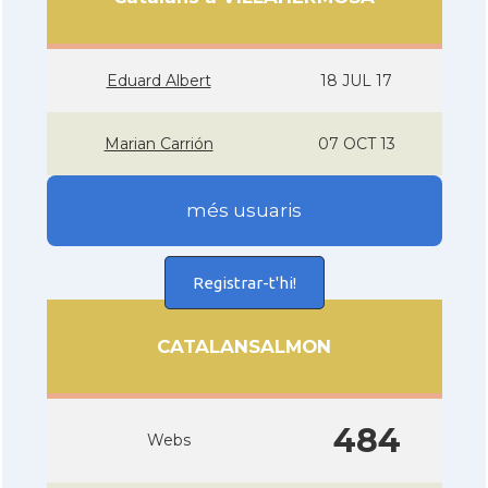
Eduard Albert
18 JUL 17
Marian Carrión
07 OCT 13
més usuaris
Registrar-t'hi!
CATALANSALMON
484
Webs