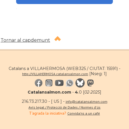
.
Tornar al capdemunt
Catalans a VILLAHERMOSA (WEB:325 / CIUTAT: 15591) -
[Nseg: 1]
http://VILLAHERMOSA.catalansalmon.com
Catalansalmon.com
-
4
.0 [
02·2025
]
216.73.217.30 - [ US ] -
info@catalansalmon.com
Avís legal / Protecció de Dades / Normes d'ús
T'agrada la iniciativa?
Convida'ns a un café