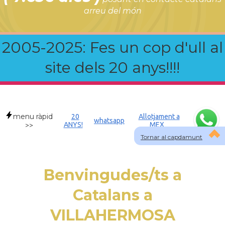
arreu del món
2005-2025: Fes un cop d'ull al
site dels 20 anys!!!!
menu ràpid
20
Allotjament a
whatsapp
ANYS!
MEX
>>
Tornar al capdamunt
Benvingudes/ts a
Catalans a
VILLAHERMOSA