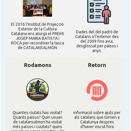
El 2016 l'Institut de Projecció
Exterior de la Cultura
Dades del del padró de
Catalana ens atorgà el PREMI
Catalans a l'exterior des
JOSEP MARIA BATISTA I
del 2009 fins avui,
ROCA per reconéixer la tasca
desglossat per paisos i
de CATALANSALMON
anys.
Rodamons
Retorn
Quantes ciutats has visitat?
informació sobre ajuts per
Quants paisos? Quin usuari
als catalans que tornen a
de catalansalmon ha visitat
Catalunya despres
més països i cuutats? quins
d'haver viscut fora