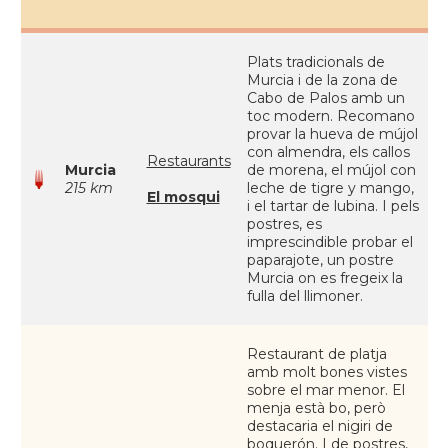
Plats tradicionals de
Murcia i de la zona de
Cabo de Palos amb un
toc modern. Recomano
provar la hueva de mújol
con almendra, els callos
Restaurants
Murcia
de morena, el mújol con
215 km
leche de tigre y mango,
El mosqui
i el tartar de lubina. I pels
postres, es
imprescindible probar el
paparajote, un postre
Murcia on es fregeix la
fulla del llimoner.
Restaurant de platja
amb molt bones vistes
sobre el mar menor. El
menja està bo, però
destacaria el nigiri de
boquerón. I de postres,