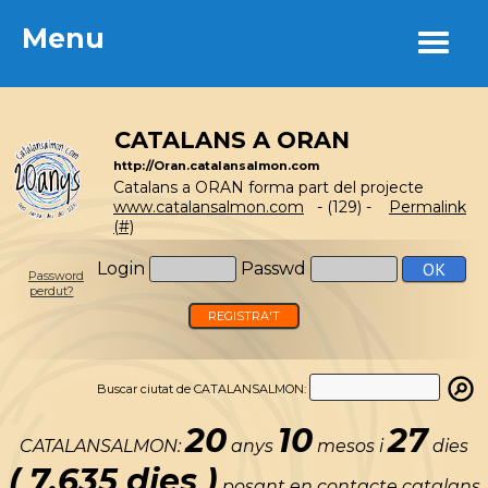
Menu
Menu
CATALANS A ORAN
http://Oran.catalansalmon.com
Catalans a ORAN forma part del projecte
www.catalansalmon.com
- (129) -
Permalink
(#)
Login
Passwd
Password
perdut?
REGISTRA'T
Buscar ciutat de CATALANSALMON:
20
10
27
CATALANSALMON:
anys
mesos i
dies
( 7.635 dies )
posant en contacte catalans