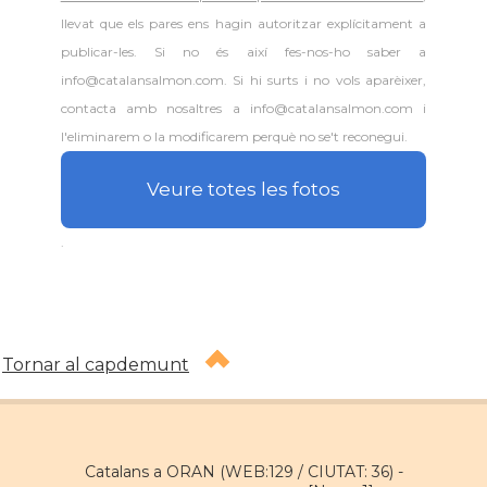
llevat que els pares ens hagin autoritzar explícitament a
publicar-les. Si no és així fes-nos-ho saber a
info@catalansalmon.com. Si hi surts i no vols aparèixer,
contacta amb nosaltres a info@catalansalmon.com i
l'eliminarem o la modificarem perquè no se't reconegui.
Veure totes les fotos
.
Tornar al capdemunt
Catalans a ORAN (WEB:129 / CIUTAT: 36) -