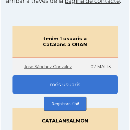
arribar a través de la
pàgina de contacte
.
tenim 1 usuaris a
Catalans a ORAN
Jose Sánchez González
07 MAI 13
més usuaris
Registrar-t'hi!
CATALANSALMON