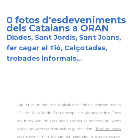
0 fotos d'esdeveniments
dels Catalans a ORAN
Diades, Sant Jordis, Sant Joans,
fer cagar el Tió, Calçotades,
trobades informals...
Aquest és un petit recull aleatori de
fotos d'esdeveniments
(Diades, Sant Jordis, Tions) recopilades als nostre sites. Totes
les fotos són de producció pròpia o extretes de webs
públiques amb permís dels organitzadors.
Totes les cares
dels menors han d'aparèixer pixelades o distorsionades
,