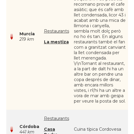
recomano provar el cafe
asiàtic; que és cafè amb
llet condensada, licor 43 i
acabat amb una mica de
llimona i canyella,
Restaurants
sembla molt dolç però
Murcia
no ho és tan. En alguns
219 km
La mestiza
restaurants també el fan
com a granitzat canviant
la llet condensada per
llet merengada.
\r\nTornant al restaurant,
a la part de dalt hi ha un
altre bar on pendre una
copa després de dinar,
amb encara millors
vistes, i n\'hi ha un altre a
vora de mar amb gespa
per veure la posta de sol.
Restaurants
Córdoba
Casa
Cuina típica Cordovesa
441 km