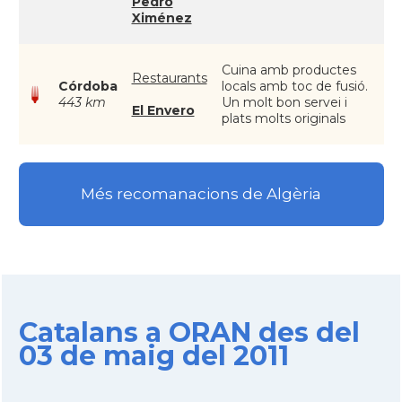
Pedro
Ximénez
Cuina amb productes
Restaurants
Córdoba
locals amb toc de fusió.
443 km
Un molt bon servei i
El Envero
plats molts originals
Més recomanacions de Algèria
Catalans a ORAN des del
03 de maig del 2011