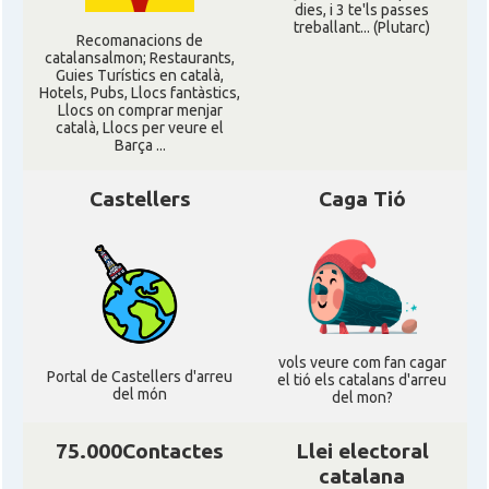
dies, i 3 te'ls passes
treballant... (Plutarc)
Recomanacions de
catalansalmon; Restaurants,
Guies Turístics en català,
Hotels, Pubs, Llocs fantàstics,
Llocs on comprar menjar
català, Llocs per veure el
Barça ...
Castellers
Caga Tió
vols veure com fan cagar
Portal de Castellers d'arreu
el tió els catalans d'arreu
del món
del mon?
75.000Contactes
Llei electoral
catalana