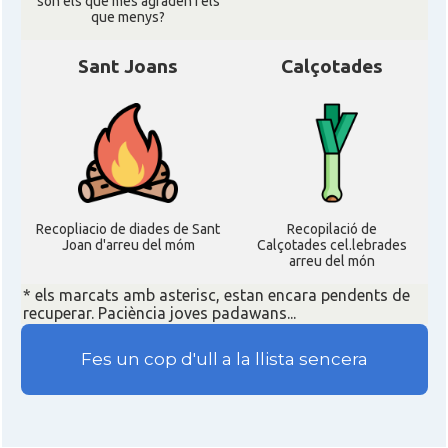
son els que mes agraden i els
que menys?
Sant Joans
Calçotades
Recopliacio de diades de Sant
Recopilació de
Joan d'arreu del móm
Calçotades cel.lebrades
arreu del món
* els marcats amb asterisc, estan encara pendents de
recuperar. Paciència joves padawans...
Fes un cop d'ull a la llista sencera