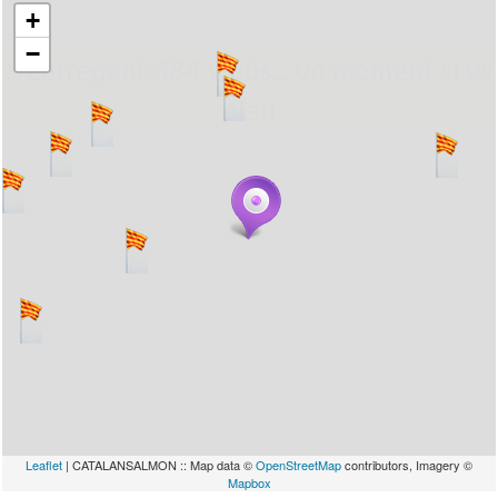
+
−
... carregant 484 webs... un moment si us
plau
Leaflet
| CATALANSALMON :: Map data ©
OpenStreetMap
contributors, Imagery ©
Mapbox