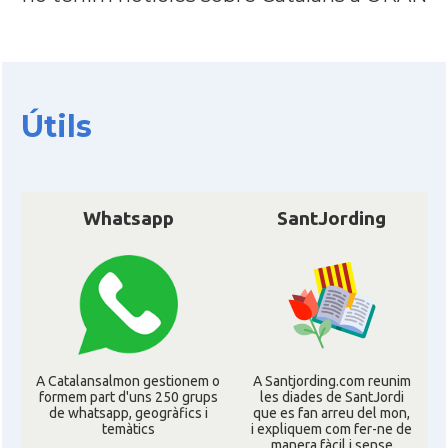
Útils
Whatsapp
SantJording
A Catalansalmon gestionem o
A Santjording.com reunim
formem part d'uns 250 grups
les diades de SantJordi
de whatsapp, geogràfics i
que es fan arreu del mon,
temàtics
i expliquem com fer-ne de
manera fàcil i sense