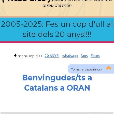
arreu del món
2005-2025: Fes un cop d'ull al
site dels 20 anys!!!!
menu ràpid >>
20 ANYS!
whatsapp
faqs
Fotos
Tornar al capdamunt
Benvingudes/ts a
Catalans a ORAN