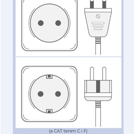
(a CAT tenim C i F)