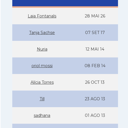
Laia Fontanals
28 MAI 26
Tanja Sachse
07 SET 17
Nuria
12 MAI 14
oriol mossi
08 FEB 14
Alí­cia Torres
26 OCT 13
Till
23 AGO 13
sadhana
01 AGO 13