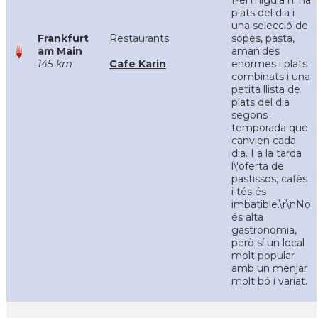
Pel migdia hi ha
plats del dia i
una selecció de
Frankfurt
Restaurants
sopes, pasta,
am Main
amanides
145 km
Cafe Karin
enormes i plats
combinats i una
petita llista de
plats del dia
segons
temporada que
canvien cada
dia. I a la tarda
l\'oferta de
pastissos, cafès
i tés és
imbatible.\r\nNo
és alta
gastronomia,
però sí un local
molt popular
amb un menjar
molt bó i variat.