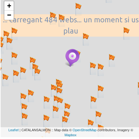
+
−
... carregant 484 webs... un moment si us
plau
Leaflet
| CATALANSALMON :: Map data ©
OpenStreetMap
contributors, Imagery ©
Mapbox