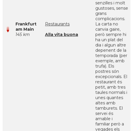
senzilles i molt
gustoses, sense
grans
complicacions.
Frankfurt
Restaurants
La carta no
am Main
canvia gaire,
145 km
Alla vita buona
però sempre hi
ha un plat del
dia i algun altre
depenent de la
temporada (per
exemple, amb
trufa). Els
postres són
excepcionals. El
restaurant és
petit, amb tres
taules normals i
unes quantes
altes amb
tamburets. El
servei és
amable i
familiar però a
vegades els