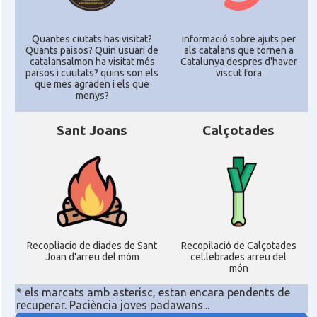
Quantes ciutats has visitat?
informació sobre ajuts per
Quants paisos? Quin usuari de
als catalans que tornen a
catalansalmon ha visitat més
Catalunya despres d'haver
països i cuutats? quins son els
viscut fora
que mes agraden i els que
menys?
Sant Joans
Calçotades
Recopliacio de diades de Sant
Recopilació de Calçotades
Joan d'arreu del móm
cel.lebrades arreu del
món
* els marcats amb asterisc, estan encara pendents de
recuperar. Paciència joves padawans...