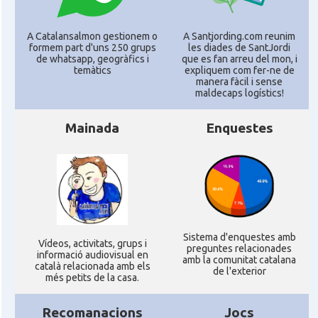
CAMON
Catalans a KASSEL
A Catalansalmon gestionem o
A Santjording.com reunim
formem part d'uns 250 grups
les diades de SantJordi
de whatsapp, geogràfics i
que es fan arreu del mon, i
CAMON
Catalans a Koeln - Köln - Colonia
temàtics
expliquem com fer-ne de
manera fàcil i sense
maldecaps logí­stics!
CAMON
Catalans a LEIPZIG
Mainada
Enquestes
CAMON
Catalans a Mainz
CAMON
Catalans a MANNHEIM
CAMON
Catalans a MÜNCHEN
Sistema d'enquestes amb
Ví­deos, activitats, grups i
preguntes relacionades
informació audiovisual en
amb la comunitat catalana
català relacionada amb els
CAMON
Catalans a NURNBERG
de l'exterior
més petits de la casa.
CAMON
Catalans a OLDENBURG
Recomanacions
Jocs