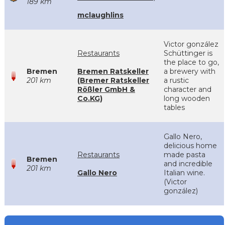
189 km
mclaughlins
Victor gonzález
Restaurants
Schüttinger is
the place to go,
Bremen
Bremen Ratskeller
a brewery with
201 km
(Bremer Ratskeller
a rustic
Rößler GmbH &
character and
Co.KG)
long wooden
tables
Gallo Nero,
delicious home
Restaurants
made pasta
Bremen
and incredible
201 km
Gallo Nero
Italian wine.
(Victor
gonzález)