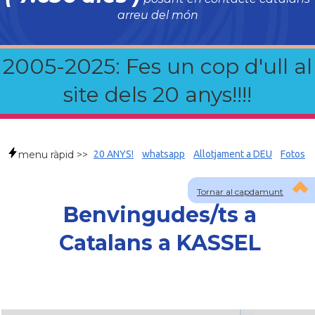
arreu del món
2005-2025: Fes un cop d'ull al
site dels 20 anys!!!!
menu ràpid >>
20 ANYS!
whatsapp
Allotjament a DEU
Fotos
Tornar al capdamunt
Benvingudes/ts a
Catalans a KASSEL