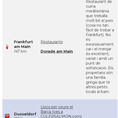
Restaurant de
cuina
mediterrània
que treballa
molt bé el peix
(cosa no tan
fàcil de trobar a
Frankfurt). No
és
Frankfurt
Restaurants
excessivament
am Main
car i el menjar
147 km
Dorade am Main
és excel.lent,
variat i amb un
punt de
sofisticació. Els
propietaris són
una família
grega que té
altres petits
locals al barri.
Llocs per veure el
Barça (ves a
Dusseldorf
CULERSALMON.com)