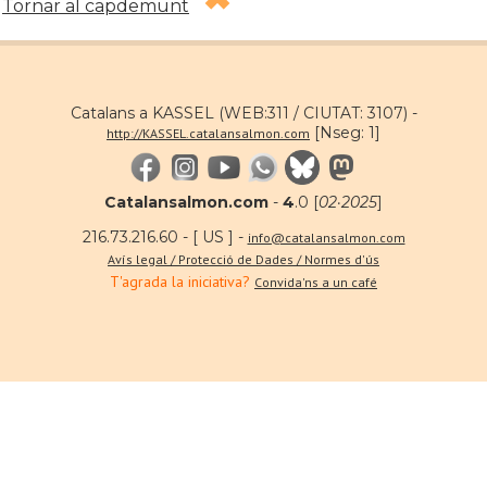
Tornar al capdemunt
Catalans a KASSEL (WEB:311 / CIUTAT: 3107) -
[Nseg: 1]
http://KASSEL.catalansalmon.com
Catalansalmon.com
-
4
.0 [
02·2025
]
216.73.216.60 - [ US ] -
info@catalansalmon.com
Avís legal / Protecció de Dades / Normes d'ús
T'agrada la iniciativa?
Convida'ns a un café