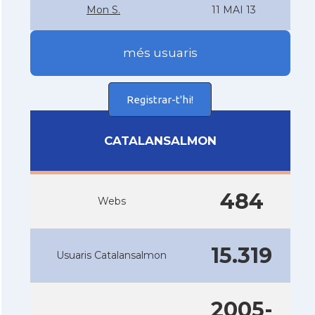
Mon S.
11 MAI 13
més usuaris
Registrar-t'hi!
CATALANSALMON
484
Webs
15.319
Usuaris Catalansalmon
2005-