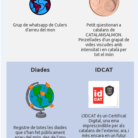
Delegació
Delegació del Govern a Alemanya
Grup de whatsapp de Culers
Petit qüestionari a
Consolat
Consolat general a Dusseldorf
d'arreu del mon
catalans de
CATALANSALMON.
Pinzellades d'un grapat de
vides viscudes amb
Consolat
Consolat general a Frankfurt am Main
intensitat i en català per
tot el món
Consolat
Consolat general a Hamburg
Diades
IDCAT
Consolat general a Munich
Consolat
[München]
Consolat
Consolat general a Stuttgart
L'IDCAT és un Certificat
Digital, una eina
Ambaixada
Ambaixada espanyola a Alemanya
imprescindible per als
Registre de totes les diades
catalans de l'exterior, ara, i
que s'han fet públicament
* + ambaixades i consolats
més encara en un futur
arreu del món, des de l'any