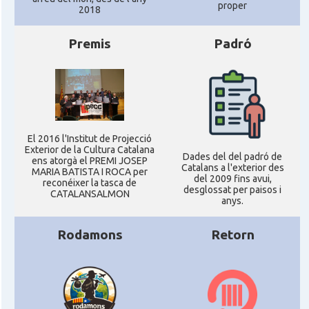
proper
2018
Premis
Padró
El 2016 l'Institut de Projecció
Exterior de la Cultura Catalana
Dades del del padró de
ens atorgà el PREMI JOSEP
Catalans a l'exterior des
MARIA BATISTA I ROCA per
del 2009 fins avui,
reconéixer la tasca de
desglossat per paisos i
CATALANSALMON
anys.
Rodamons
Retorn