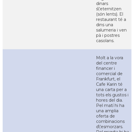
dinars
s\'eternitzen
(són lents). El
restaurant té a
dins una
salumeria i ven
pà i postres
casolans.
Molt a la vora
del centre
financer i
comercial de
Frankfurt, el
Cafe Karin té
una carta per a
tots els gustos i
hores del dia.
Pel matí hi ha
una amplia
oferta de
combinacions
d\'esmorzars.