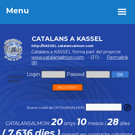
Menu
Menu
CATALANS A KASSEL
http://KASSEL.catalansalmon.com
Catalans a KASSEL forma part del projecte
www.catalansalmon.com
- (311) -
Permalink
(#)
Login
Passwd
Password
perdut?
REGISTRA'T
Buscar ciutat de CATALANSALMON:
20
10
28
CATALANSALMON:
anys
mesos i
dies
( 7.636 dies )
posant en contacte catalans