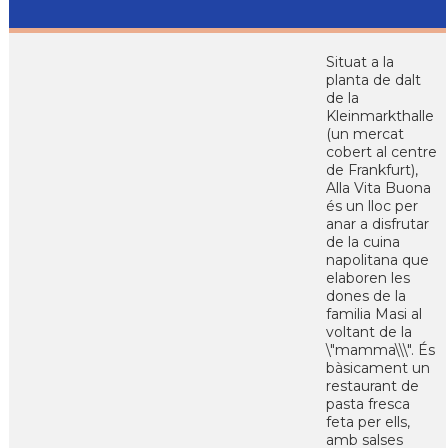
Situat a la
planta de dalt
de la
Kleinmarkthalle
(un mercat
cobert al centre
de Frankfurt),
Alla Vita Buona
és un lloc per
anar a disfrutar
de la cuina
napolitana que
elaboren les
dones de la
familia Masi al
voltant de la
\"mamma\\\". És
bàsicament un
restaurant de
pasta fresca
feta per ells,
amb salses