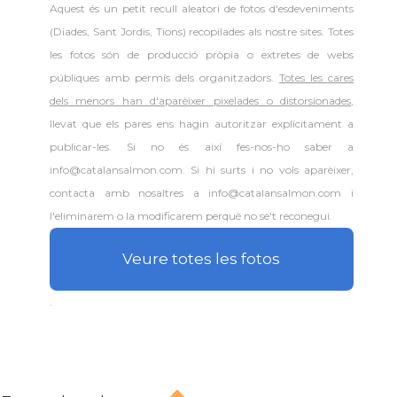
Aquest és un petit recull aleatori de
fotos d'esdeveniments
(Diades, Sant Jordis, Tions) recopilades als nostre sites. Totes
les fotos són de producció pròpia o extretes de webs
públiques amb permís dels organitzadors.
Totes les cares
dels menors han d'aparèixer pixelades o distorsionades
,
llevat que els pares ens hagin autoritzar explícitament a
publicar-les. Si no és així fes-nos-ho saber a
info@catalansalmon.com. Si hi surts i no vols aparèixer,
contacta amb nosaltres a info@catalansalmon.com i
l'eliminarem o la modificarem perquè no se't reconegui.
Veure totes les fotos
.