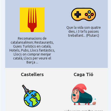
CAMON
Catalans a ROSTOCK
CAMON
Catalans a Stuttgart
Que la vida son quatre
dies, i 3 te'ls passes
treballant... (Plutarc)
Recomanacions de
CAMON
Catalans a TRIER
catalansalmon; Restaurants,
Guies Turístics en català,
Hotels, Pubs, Llocs fantàstics,
Llocs on comprar menjar
CAMON
CATALANS A TÜBINGEN
català, Llocs per veure el
Barça ...
Associació Catalana d'Essen E.V. /
Casal
Katalanischer Verein Essen E.V.
Castellers
Caga Tió
Associació Catalana d'Hamburg "El
Casal
Pont Blau\"
Casal
Casal Català de Frankfurt