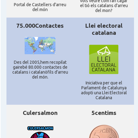
vols veure com fan cagar
Portal de Castellers d'arreu
el tió els catalans d'arreu
del món
del mon?
Casal Català de Stuttgart, Stuttcat
Casal
e.V.
75.000Contactes
Llei electoral
catalana
Casal
Catalanets E.V.
Casal
Centre Català de Munic
Des del 2005,hem recopilat
gairebé 80.000 contactes de
Casal
Centre Cultural Català de Colònia
catalans i catalanòfils d'arreu
del món.
Iniciativa per que el
Parlament de Catalunya
Casal
Katalanischer Salon, e. V.
adopti una Llei Electoral
Catalana
Acció
Oficina Exterior de Catalunya a Berlín
Culersalmon
5centims
Oficina Exterior de Catalunya a
Acció
Stuttgart