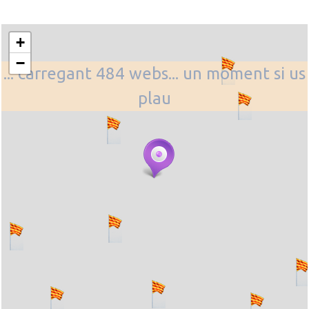
+
−
... carregant 484 webs... un moment si us
plau