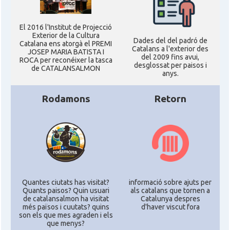
Consolat
Consolat general a Los Angeles
El 2016 l'Institut de Projecció
Exterior de la Cultura
Dades del del padró de
Catalana ens atorgà el PREMI
Catalans a l'exterior des
Consolat
Consolat general a Miami
JOSEP MARIA BATISTA I
del 2009 fins avui,
ROCA per reconéixer la tasca
desglossat per paisos i
de CATALANSALMON
anys.
Consolat
Consolat general a New York City
Rodamons
Retorn
Consolat
Consolat general a San Francisco
Consolat
Consolat general a Washington
Ambaixada espanyola a Estats Units
Ambaixada
d'Amèrica
Quantes ciutats has visitat?
informació sobre ajuts per
Quants paisos? Quin usuari
als catalans que tornen a
* + ambaixades i consolats
de catalansalmon ha visitat
Catalunya despres
més països i cuutats? quins
d'haver viscut fora
son els que mes agraden i els
que menys?