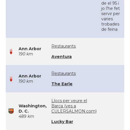
de el 95 i
jo l’he fet
servir per
varies
trobades
de feina
Restaurants
Ann Arbor
190 km
Aventura
Restaurants
Ann Arbor
190 km
The Earle
Llocs per veure el
Washington,
Barça (ves a
D. C.
CULERSALMON.com)
489 km
Lucky Bar