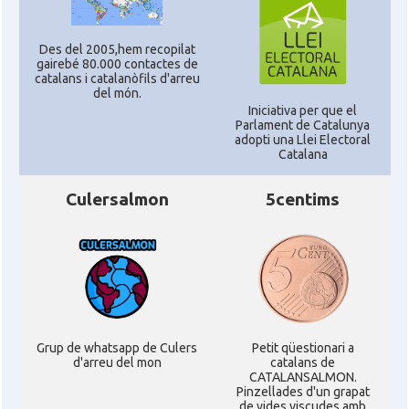
Casal dels Països Catalans a
Des del 2005,hem recopilat
Casal
Califòrnia
gairebé 80.000 contactes de
catalans i catalanòfils d'arreu
del món.
Iniciativa per que el
Casal
Catalan Institute of America
Parlament de Catalunya
adopti una Llei Electoral
Catalana
Casal
Fundació Paulí Bellet
Culersalmon
5centims
North American Catalan Society
Casal
(NACS)
Acció
ACCIÓ a Austin
Acció
Acció a New York
Grup de whatsapp de Culers
Petit qüestionari a
d'arreu del mon
catalans de
CATALANSALMON.
Pinzellades d'un grapat
Acció
ACCIÓ a Silicon Valley
de vides viscudes amb