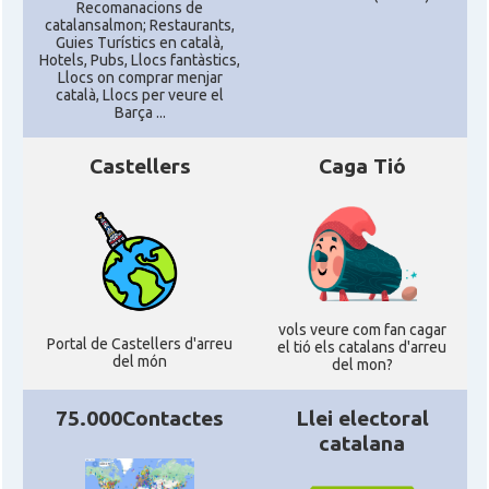
Recomanacions de
CAMON
Catalans a UTAH
catalansalmon; Restaurants,
Guies Turístics en català,
Hotels, Pubs, Llocs fantàstics,
Llocs on comprar menjar
CAMON
Catalans a VIRGINIA
català, Llocs per veure el
Barça ...
CAMON
Catalans a WASHINGTON DC
Castellers
Caga Tió
CAMON
Catalans a WISCONSIN
CAMON
Catalans a WYOMING
vols veure com fan cagar
American Institute for Catalan
Casal
Portal de Castellers d'arreu
el tió els catalans d'arreu
Studies (AICS)
del món
del mon?
75.000Contactes
Llei electoral
Casal
Casal Català de Minnesota
catalana
Casal
Casal Català del Nord de Califòrnia