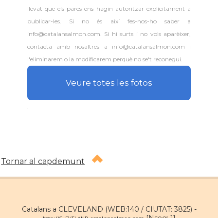
llevat que els pares ens hagin autoritzar explícitament a
publicar-les. Si no és així fes-nos-ho saber a
info@catalansalmon.com. Si hi surts i no vols aparèixer,
contacta amb nosaltres a info@catalansalmon.com i
l'eliminarem o la modificarem perquè no se't reconegui.
Veure totes les fotos
.
Tornar al capdemunt
Catalans a CLEVELAND (WEB:140 / CIUTAT: 3825) -