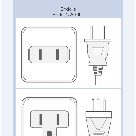
Endolls
Endoll/s
A / B
-