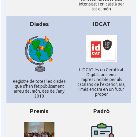
intensitat i en català per
tot el món
Acció
Acció a Washington DC
Diades
IDCAT
Acció
ACCIÓ Miami
Delegació del Govern als Estats
Delegació
Units i Canadà (New York)
L'IDCAT és un Certificat
Delegació del Govern als Estats
Digital, una eina
Delegació
Units i Canadà (Washington)
imprescindible per als
Registre de totes les diades
catalans de l'exterior, ara,
que s'han fet públicament
i més encara en un futur
arreu del món, des de l'any
proper
Consolat
Consolat general a Boston
2018
Premis
Padró
Consolat
Consolat general a Chicago
Consolat
Consolat general a Houston