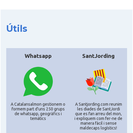
CAMON
Catalans a ORLANDO
Catalans a Philadelphia,
CAMON
Pennsylvania, USA
Útils
CAMON
Catalans a PHOENIX
Whatsapp
SantJording
CAMON
Catalans a Portland (OR)
CAMON
Catalans a PROVIDENCE
CAMON
Catalans a RENO
A Catalansalmon gestionem o
A Santjording.com reunim
formem part d'uns 250 grups
les diades de SantJordi
CAMON
Catalans a SAINT LOUIS
de whatsapp, geogràfics i
que es fan arreu del mon,
temàtics
i expliquem com fer-ne de
manera fàcil i sense
CAMON
Catalans a San Antonio - Texas
maldecaps logí­stics!