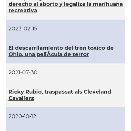
derecho al aborto y legaliza la marihuana
CAMON
Catalans a INDIANA
recreativa
CAMON
Catalans a IOWA
2023-02-15
CAMON
Catalans a IRVINE
El descarrilamiento del tren toxico de
Ohio, una peliÂ­cula de terror
CAMON
Catalans a Jacksonville
2021-07-30
CAMON
Catalans a Kentucky
Ricky Rubio, traspassat als Cleveland
CAMON
Catalans a Las Vegas
Cavaliers
CAMON
Catalans a Los Angeles
2020-10-12
CAMON
Catalans a Maine, USA