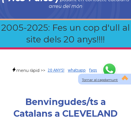
arreu del món
2005-2025: Fes un cop d'ull al
site dels 20 anys!!!!
menu ràpid >>
20 ANYS!
whatsapp
faqs
Tornar al capdamunt
Benvingudes/ts a
Catalans a CLEVELAND