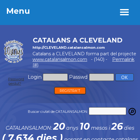
Menu
Menu
CATALANS A CLEVELAND
http://CLEVELAND.catalansalmon.com
Catalans a CLEVELAND forma part del projecte
www.catalansalmon.com
- (140) -
Permalink
(#)
Login
Passwd
Password
perdut?
REGISTRA'T
Buscar ciutat de CATALANSALMON:
20
10
26
CATALANSALMON:
anys
mesos i
dies
( 7.634 dies )
posant en contacte catalans