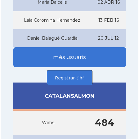
Maria Balcells
02 ABR 16
Laia Coromina Hernandez
13 FEB 16
Daniel Balagué Guardia
20 JUL 12
més usuaris
Registrar-t'hi!
CATALANSALMON
484
Webs