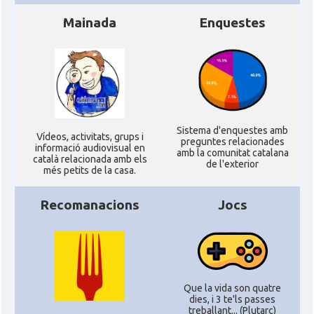
Mainada
Enquestes
CAMON
Catalans a San Diego
CAMON
Catalans a SAN FRANCISCO
CAMON
Catalans a Sarasota, Florida, USA
Sistema d'enquestes amb
Ví­deos, activitats, grups i
preguntes relacionades
informació audiovisual en
CAMON
Catalans a SEATTLE
amb la comunitat catalana
català relacionada amb els
de l'exterior
més petits de la casa.
Catalans a Silicon Valley (San Jose),
CAMON
Recomanacions
Jocs
California, USA
CAMON
Catalans a TAMPA
CAMON
Catalans a TENNESSEE
Que la vida son quatre
dies, i 3 te'ls passes
treballant... (Plutarc)