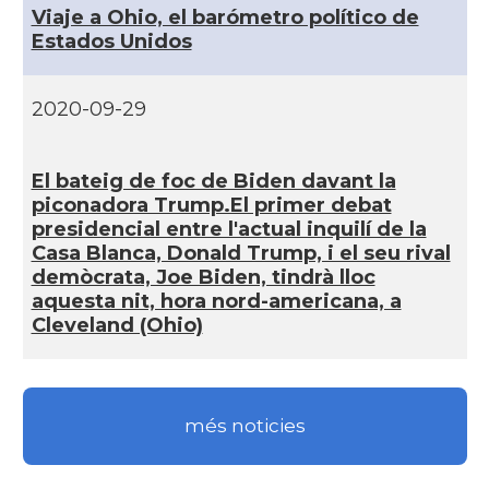
Viaje a Ohio, el barómetro polí­tico de
Estados Unidos
CAMON
Catalans a MIAMI
2020-09-29
CAMON
Catalans a MINNESOTA
El bateig de foc de Biden davant la
CAMON
Catalans a NEBRASKA
piconadora Trump.El primer debat
presidencial entre l'actual inquilí­ de la
CAMON
Catalans a NEW MEXICO
Casa Blanca, Donald Trump, i el seu rival
demòcrata, Joe Biden, tindrà lloc
aquesta nit, hora nord-americana, a
CAMON
Catalans a New Orleans
Cleveland (Ohio)
CAMON
CATALANS A NEW YORK
més noticies
CAMON
Catalans a OKLAHOMA