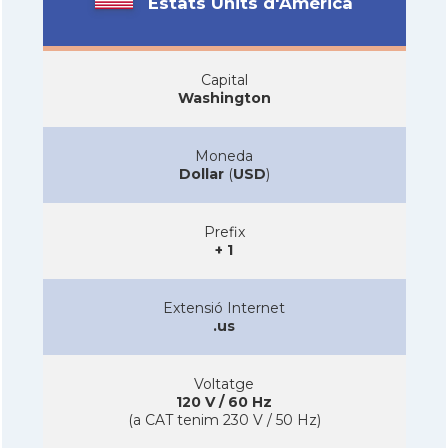
Estats Units d'Amèrica
Capital
Washington
Moneda
Dollar
(
USD
)
Prefix
+ 1
Extensió Internet
.us
Voltatge
120 V / 60 Hz
(a CAT tenim 230 V / 50 Hz)