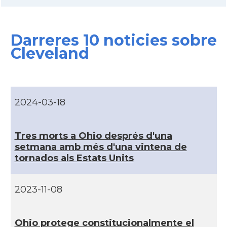
CAMON
Catalans a COLUMBUS
Darreres 10 noticies sobre
CAMON
Catalans a CONNECTICUT
Cleveland
CAMON
Catalans a DALLAS
CAMON
Catalans a DAVIS
2024-03-18
CAMON
Catalans a DETROIT
Tres morts a Ohio després d'una
setmana amb més d'una vintena de
CAMON
Catalans a DURHAM, NC
tornados als Estats Units
CAMON
Catalans a Hawaii
2023-11-08
CAMON
Catalans a Houston - Texas
Ohio protege constitucionalmente el