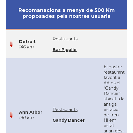
Recomanacions a menys de 500 Km
proposades pels nostres usuaris
Restaurants
Detroit
146 km
Bar Pigalle
El nostre
restaurant
favorit a
AA es el
“Gandy
Dancer”
ubicat a la
antiga
Restaurants
estació
Ann Arbor
de tren.
190 km
Gandy Dancer
Hi em
estat
anan des-