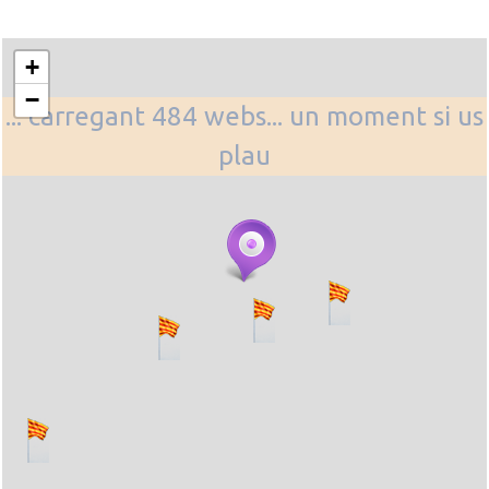
+
−
... carregant 484 webs... un moment si us
plau