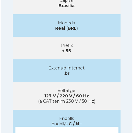
Capital
Brasília
Moneda
Real
(
BRL
)
Prefix
+ 55
Extensió Internet
.br
Voltatge
127 V / 220 V / 60 Hz
(a CAT tenim 230 V / 50 Hz)
Endolls
Endoll/s
C / N
-