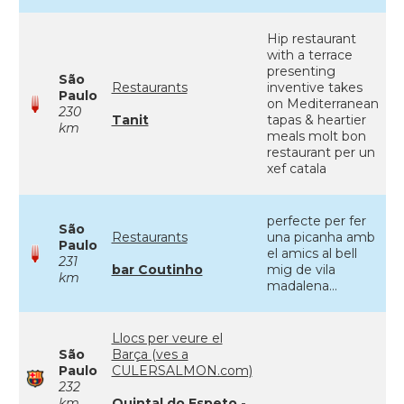
Hip restaurant
with a terrace
presenting
São
Restaurants
inventive takes
Paulo
on Mediterranean
230
Tanit
tapas & heartier
km
meals molt bon
restaurant per un
xef catala
perfecte per fer
São
Restaurants
una picanha amb
Paulo
el amics al bell
231
bar Coutinho
mig de vila
km
madalena...
Llocs per veure el
São
Barça (ves a
Paulo
CULERSALMON.com)
232
km
Quintal do Espeto -