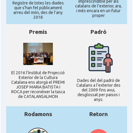
imprescindible per als
Registre de totes les diades
catalans de l'exterior, ara,
que s'han fet públicament
i més encara en un futur
arreu del món, des de l'any
proper
2018
Premis
Padró
El 2016 l'Institut de Projecció
Exterior de la Cultura
Dades del del padró de
Catalana ens atorgà el PREMI
Catalans a l'exterior des
JOSEP MARIA BATISTA I
del 2009 fins avui,
ROCA per reconéixer la tasca
desglossat per paisos i
de CATALANSALMON
anys.
Rodamons
Retorn