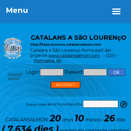
Menu
Menu
CATALANS A SãO LOURENçO
http://SaoLourenco.catalansalmon.com
Catalans a São Lourenço forma part del
projecte
www.catalansalmon.com
- (321) -
Permalink (#)
Login
Passwd
Password
perdut?
REGISTRA'T
Buscar ciutat de CATALANSALMON:
20
10
26
CATALANSALMON:
anys
mesos i
dies
( 7.634 dies )
posant en contacte catalans