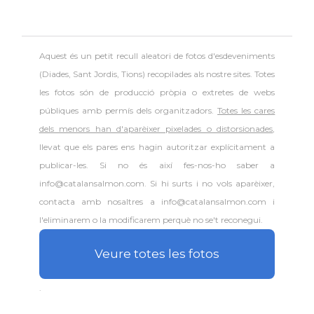
Aquest és un petit recull aleatori de
fotos d'esdeveniments
(Diades, Sant Jordis, Tions) recopilades als nostre sites. Totes
les fotos són de producció pròpia o extretes de webs
públiques amb permís dels organitzadors.
Totes les cares
dels menors han d'aparèixer pixelades o distorsionades
,
llevat que els pares ens hagin autoritzar explícitament a
publicar-les. Si no és així fes-nos-ho saber a
info@catalansalmon.com. Si hi surts i no vols aparèixer,
contacta amb nosaltres a info@catalansalmon.com i
l'eliminarem o la modificarem perquè no se't reconegui.
Veure totes les fotos
.