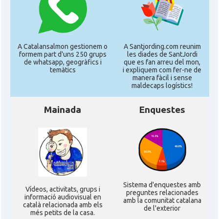
Consolat
Consolat general a Salvador
Consolat
Consolat general a São Paulo
A Catalansalmon gestionem o
A Santjording.com reunim
formem part d'uns 250 grups
les diades de SantJordi
de whatsapp, geogràfics i
que es fan arreu del mon,
Ambaixada
Ambaixada espanyola a Brasil
temàtics
i expliquem com fer-ne de
manera fàcil i sense
maldecaps logí­stics!
* + ambaixades i consolats
Mainada
Enquestes
Sistema d'enquestes amb
Ví­deos, activitats, grups i
preguntes relacionades
informació audiovisual en
amb la comunitat catalana
català relacionada amb els
de l'exterior
més petits de la casa.