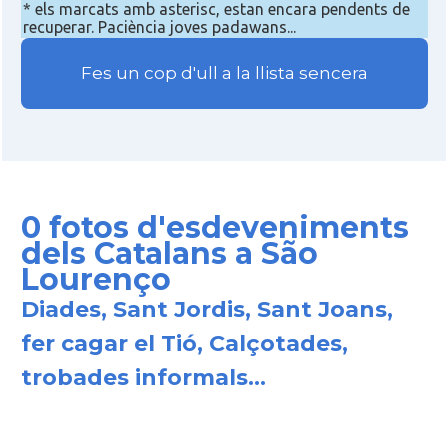
* els marcats amb asterisc, estan encara pendents de
recuperar. Paciència joves padawans...
Fes un cop d'ull a la llista sencera
0 fotos d'esdeveniments
dels Catalans a São
Lourenço
Diades, Sant Jordis, Sant Joans,
fer cagar el Tió, Calçotades,
trobades informals...