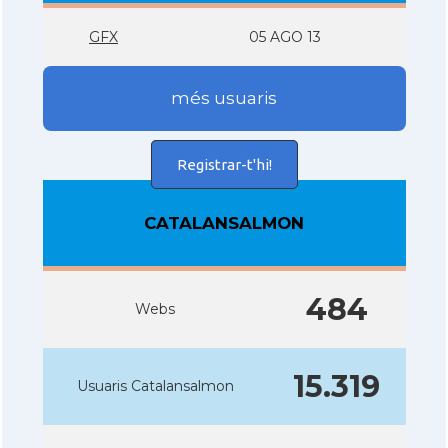
GFX
05 AGO 13
més usuaris
Registrar-t'hi!
CATALANSALMON
484
Webs
15.319
Usuaris Catalansalmon