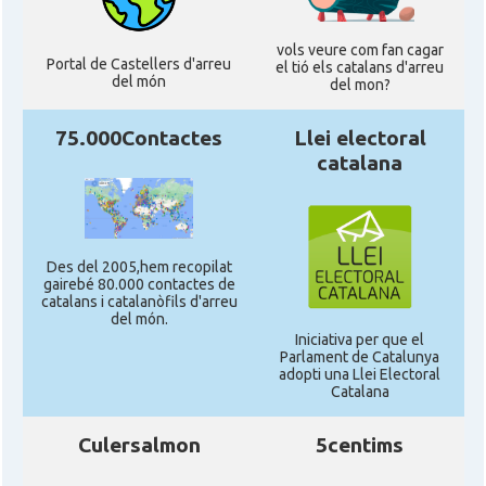
vols veure com fan cagar
Portal de Castellers d'arreu
el tió els catalans d'arreu
del món
del mon?
75.000Contactes
Llei electoral
catalana
Des del 2005,hem recopilat
gairebé 80.000 contactes de
catalans i catalanòfils d'arreu
del món.
Iniciativa per que el
Parlament de Catalunya
adopti una Llei Electoral
Catalana
Culersalmon
5centims