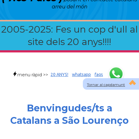
arreu del món
2005-2025: Fes un cop d'ull al
site dels 20 anys!!!!
menu ràpid >>
20 ANYS!
whatsapp
faqs
Tornar al capdamunt
Benvingudes/ts a
Catalans a São Lourenço