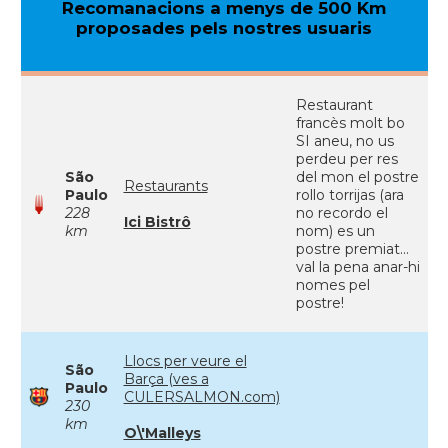
Recomanacions a menys de 500 Km
proposades pels nostres usuaris
Restaurant
francès molt bo
SI aneu, no us
perdeu per res
São
del mon el postre
Restaurants
Paulo
rollo torrijas (ara
228
no recordo el
Ici Bistrô
km
nom) es un
postre premiat...
val la pena anar-hi
nomes pel
postre!
Llocs per veure el
São
Barça (ves a
Paulo
CULERSALMON.com)
230
km
O\'Malleys