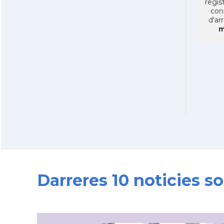
regist
con
d'ar
m
Darreres 10 noticies s