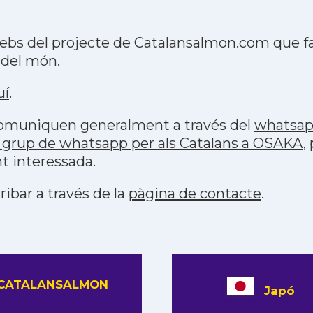
ebs del projecte de Catalansalmon.com que fa
 del món.
uí
.
 comuniquen generalment a través del
whatsa
 grup de whatsapp per als Catalans a OSAKA
,
t interessada.
ribar a través de la
pàgina de contacte
.
CATALANSALMON
Japó