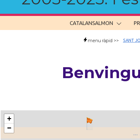
CATALANSALMON
P
menu ràpid >>
SANT JO
Benvingu
+
−
..