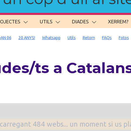
ROJECTES
UTILS
DIADES
XERREM?
AN 06
20 ANYS!
Whatsapp
Utils
Retorn
FAQs
Fotos
des/ts a Catalan
. carregant 484 webs... un moment si us p