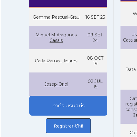
W
Gemma Pascual-Grau
16 SET 25
Us
Miquel M Aragones
09 SET
Catal
Casals
24
08 OCT
Carla Ramis Llinares
19
Data 
02 JUL
Josep-Oriol
15
Cat
regist
més usuaris
conso
J
Registrar-t'hi!
Cat