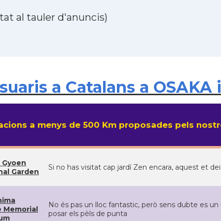
at al tauler d'anuncis)
uaris a Catalans a OSAKA 
cions a menys de 500 Km proposades pels nostre
 Gyoen
Si no has visitat cap jardí Zen encara, aquest et de
nal Garden
hima
No és pas un lloc fantastic, però sens dubte es un l
 Memorial
posar els pèls de punta
um