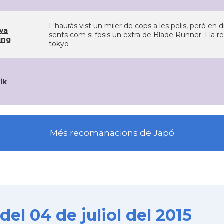
L'hauràs vist un miler de cops a les pelis, però en
ya
sents com si fosis un extra de Blade Runner. I la 
ing
tokyo
ik
Més recomanacions de Japó
el 04 de juliol del 2015