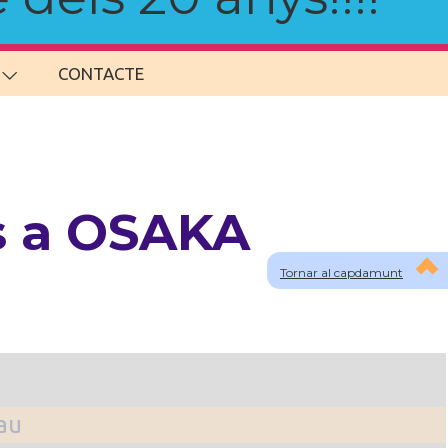
CONTACTE
s a OSAKA
Tornar al capdamunt
lau