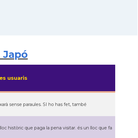
i Japó
s usuaris
ixarà sense paraules. SI ho has fet, també
loc històric que paga la pena visitar. és un lloc que fa