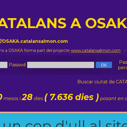
ATALANS A OSA
://OSAKA.catalansalmon.com
ns a OSAKA forma part del projecte
www.catalansalmon.com
- 
Pa
Passwd
per
Buscar ciutat de C
0
28
( 7.636 dies )
mesos i
dies
posant en c
n cop d'ull al site