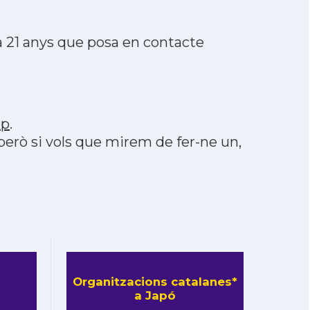
 21 anys que posa en contacte
pp
.
 però si vols que mirem de fer-ne un,
Organitzacions catalanes*
a Japó