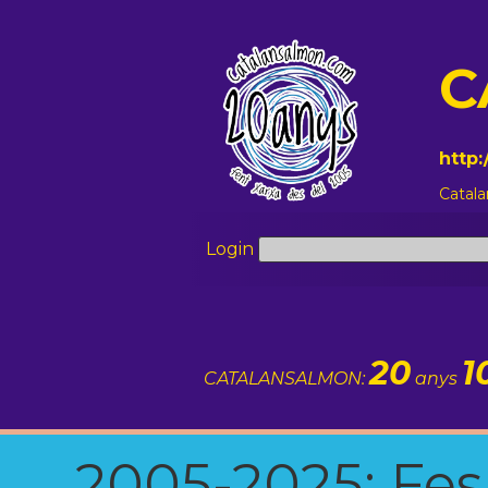
C
http
Catala
Login
20
1
CATALANSALMON:
anys
2005-2025: Fes u