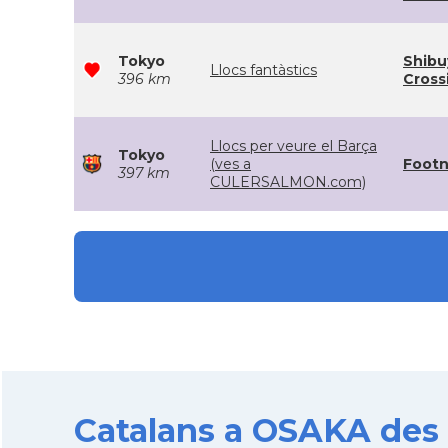
Tokyo
Shibu
Llocs fantàstics
396 km
Cross
Llocs per veure el Barça
Tokyo
(ves a
Footn
397 km
CULERSALMON.com)
Catalans a OSAKA des d