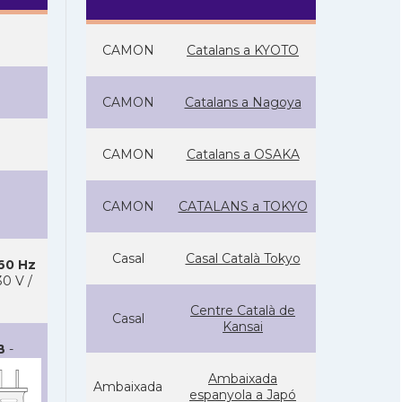
CAMON
Catalans a KYOTO
CAMON
Catalans a Nagoya
CAMON
Catalans a OSAKA
CAMON
CATALANS a TOKYO
Casal
Casal Català Tokyo
 60 Hz
0 V /
Centre Català de
Casal
Kansai
B
-
Ambaixada
Ambaixada
espanyola a Japó