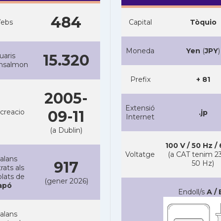
484
ebs
Capital
Tòquio
Moneda
Yen
(
JPY
)
uaris
15.320
ansalmon
Prefix
+ 81
2005-
Extensió
creacio
09-11
.jp
Internet
(a Dublin)
100 V / 50 Hz /
Voltatge
(a CAT tenim 23
alans
917
50 Hz)
rats als
lats de
(gener 2026)
apó
Endoll/s
A / 
alans