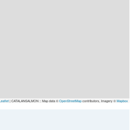
Leaflet
| CATALANSALMON :: Map data ©
OpenStreetMap
contributors, Imagery ©
Mapbox