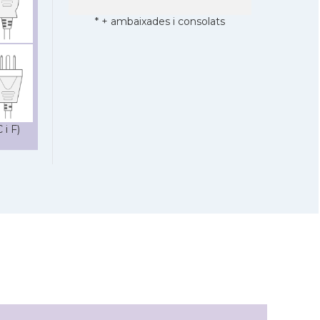
* + ambaixades i consolats
 i F)