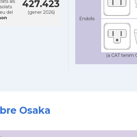
427.423
rats als
solats
reu del
(gener 2026)
on
Endolls
(a CAT tenim C
obre Osaka