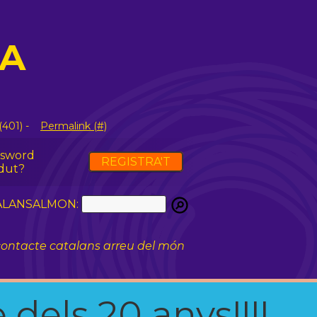
KA
(401) -
Permalink (#)
ssword
REGISTRA'T
dut?
ATALANSALMON:
ontacte catalans arreu del món
 dels 20 anys!!!!