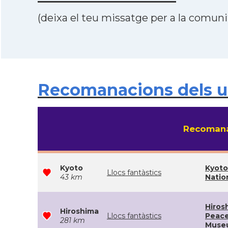
(deixa el teu missatge per a la comunit
Recomanacions dels us
Recomana
Kyoto
Kyoto
Llocs fantàstics
43 km
Natio
Hiros
Hiroshima
Llocs fantàstics
Peace
281 km
Muse