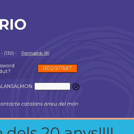
RIO
- (130) -
Permalink (#)
ssword
REGISTRA'T
dut?
ATALANSALMON:
ontacte catalans arreu del món
 dels 20 anys!!!!