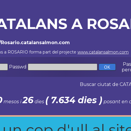
ATALANS A ROSA
//Rosario.catalansalmon.com
ns a ROSARIO forma part del projecte
www.catalansalmon.com
Pa
Passwd
per
Buscar ciutat de C
0
26
( 7.634 dies )
mesos i
dies
posant en c
n cop d'ull al site