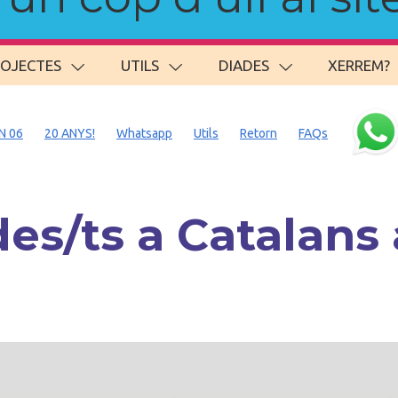
ROJECTES
UTILS
DIADES
XERREM?
N 06
20 ANYS!
Whatsapp
Utils
Retorn
FAQs
es/ts a Catalans