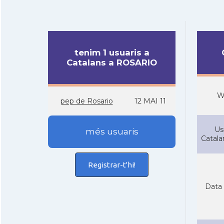
tenim 1 usuaris a
Catalans a ROSARIO
W
pep de Rosario
12 MAI 11
Us
més usuaris
Catal
Registrar-t'hi!
Data 