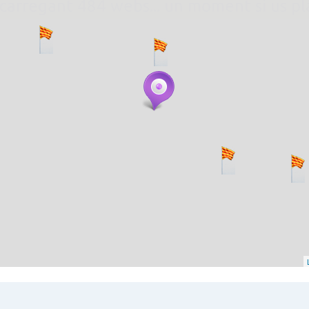
. carregant 484 webs... un moment si us p