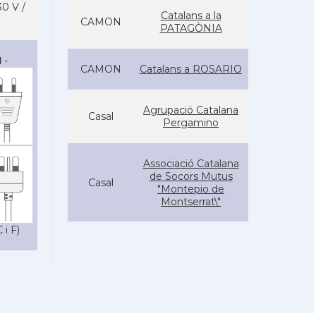
0 V /
Catalans a la
CAMON
PATAGÒNIA
I
-
CAMON
Catalans a ROSARIO
Agrupació Catalana
Casal
Pergamino
Associació Catalana
de Socors Mutus
Casal
"Montepio de
Montserrat\"
 i F)
Casal Català de
Casal
Bahía Blanca
Casal Català de
Casal
Córdoba