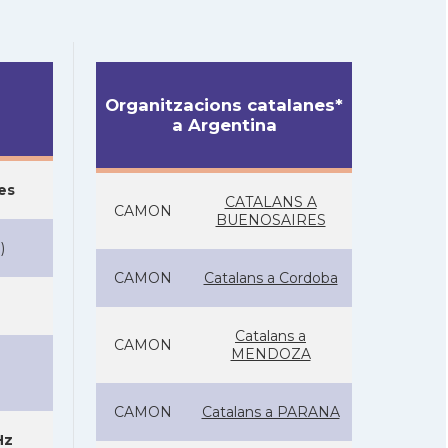
Organitzacions catalanes*
a Argentina
es
CATALANS A
CAMON
BUENOSAIRES
S
)
CAMON
Catalans a Cordoba
Catalans a
CAMON
MENDOZA
CAMON
Catalans a PARANA
Hz