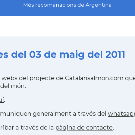
Més recomanacions de Argentina
s del 03 de maig del 2011
 webs del projecte de Catalansalmon.com que
 del món.
uí
.
 comuniquen generalment a través del
whatsap
ribar a través de la
pàgina de contacte
.