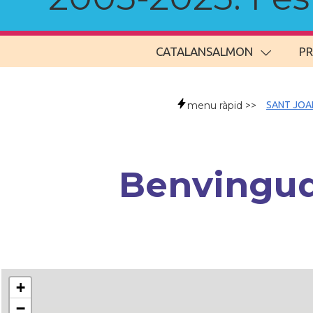
CATALANSALMON
P
menu ràpid >>
SANT JOA
Benvingud
+
−