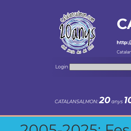
C
http:
Catala
Login
20
1
CATALANSALMON:
anys
2005-2025: Fes u