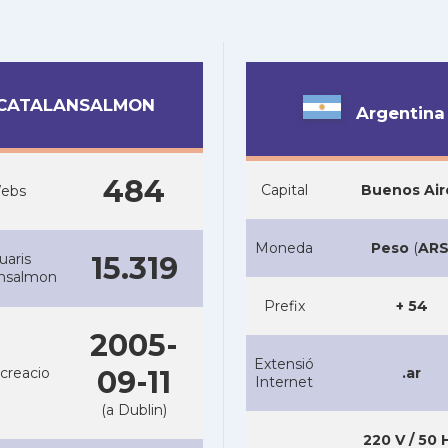
CATALANSALMON
Argentina
484
Capital
Buenos Air
ebs
Moneda
Peso
(
AR
uaris
15.319
ansalmon
Prefix
+ 54
2005-
Extensió
creacio
09-11
.ar
Internet
(a Dublin)
220 V / 50 