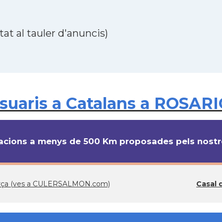
at al tauler d'anuncis)
uaris a Catalans a ROSARI
cions a menys de 500 Km proposades pels nostre
Barça (ves a CULERSALMON.com)
Casal 