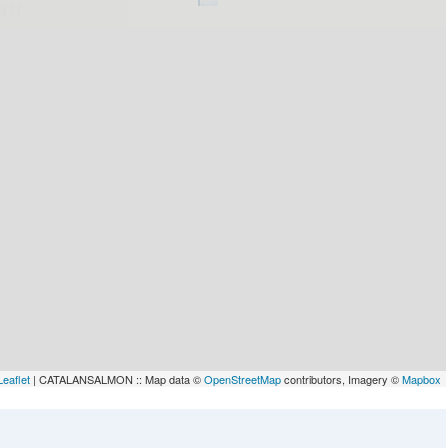
lau
Leaflet
| CATALANSALMON :: Map data ©
OpenStreetMap
contributors, Imagery ©
Mapbox