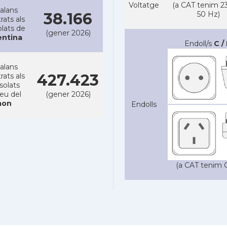
Voltatge
(a CAT tenim 23
alans
38.166
50 Hz)
rats als
lats de
(gener 2026)
entina
Endoll/s
C / 
alans
427.423
rats als
solats
reu del
(gener 2026)
on
Endolls
(a CAT tenim C