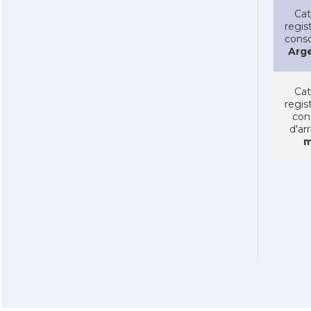
Cat
regist
conso
Arg
Cat
regist
con
d'ar
m