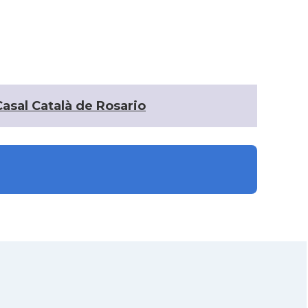
Casal Català de Mar
Casal
del Plata
Casal de Catalunya
Casal
de Buenos Aires
Casal Català de Rosario
Casal de Catalunya
Casal
de Paraná
Casal de Catalunya
Casal
de Santa Fe
Casal dels Països
Casal
Catalans de La Plata
Centre Català de
Casal
Capitán Sarmiento