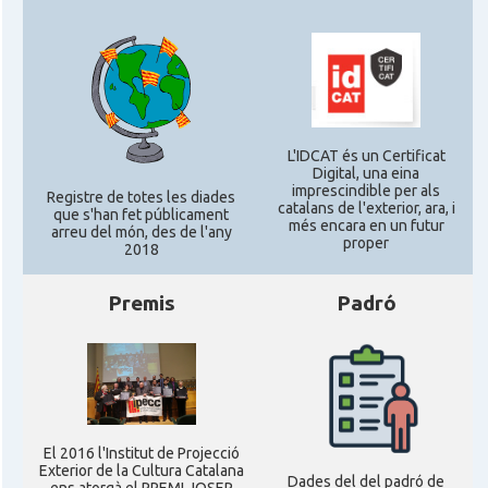
* + ambaixades i consolats
L'IDCAT és un Certificat
Digital, una eina
imprescindible per als
Registre de totes les diades
catalans de l'exterior, ara, i
que s'han fet públicament
més encara en un futur
arreu del món, des de l'any
proper
2018
Premis
Padró
El 2016 l'Institut de Projecció
Exterior de la Cultura Catalana
Dades del del padró de