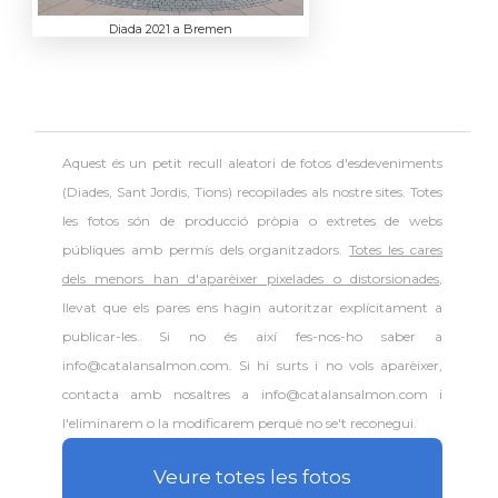
Diada 2021 a Bremen
Aquest és un petit recull aleatori de
fotos d'esdeveniments
(Diades, Sant Jordis, Tions) recopilades als nostre sites. Totes
les fotos són de producció pròpia o extretes de webs
públiques amb permís dels organitzadors.
Totes les cares
dels menors han d'aparèixer pixelades o distorsionades
,
llevat que els pares ens hagin autoritzar explícitament a
publicar-les. Si no és així fes-nos-ho saber a
info@catalansalmon.com. Si hi surts i no vols aparèixer,
contacta amb nosaltres a info@catalansalmon.com i
l'eliminarem o la modificarem perquè no se't reconegui.
Veure totes les fotos