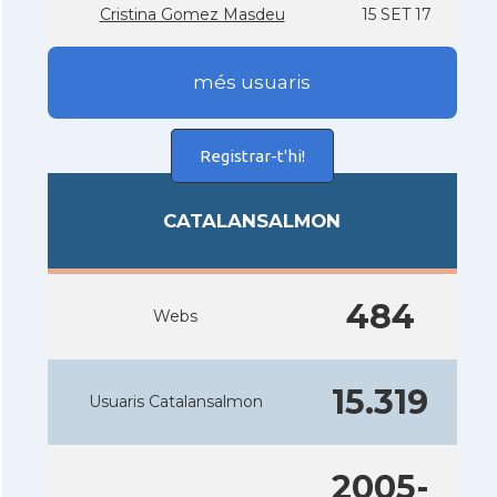
Cristina Gomez Masdeu
15 SET 17
més usuaris
Registrar-t'hi!
CATALANSALMON
484
Webs
15.319
Usuaris Catalansalmon
2005-