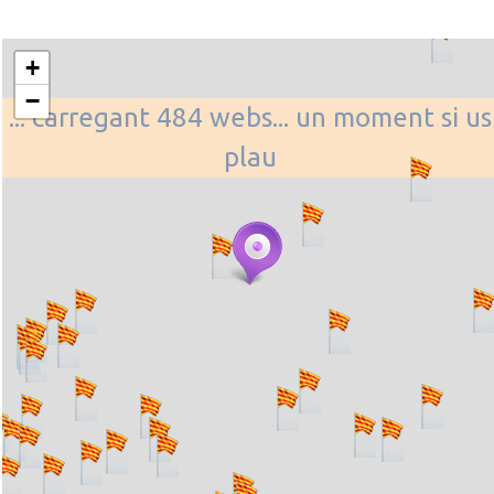
+
−
... carregant 484 webs... un moment si us
plau