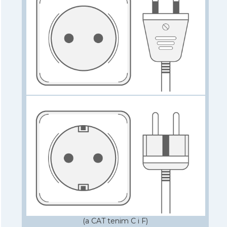
(a CAT tenim C i F)