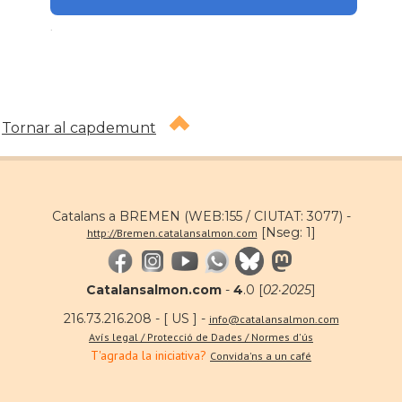
.
Tornar al capdemunt
Catalans a BREMEN (WEB:155 / CIUTAT: 3077) -
[Nseg: 1]
http://Bremen.catalansalmon.com
Catalansalmon.com
-
4
.0 [
02·2025
]
216.73.216.208 - [ US ] -
info@catalansalmon.com
Avís legal / Protecció de Dades / Normes d'ús
T'agrada la iniciativa?
Convida'ns a un café