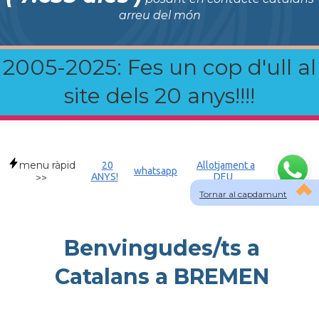
arreu del món
2005-2025: Fes un cop d'ull al
site dels 20 anys!!!!
menu ràpid
20
Allotjament a
whatsapp
ANYS!
DEU
>>
Tornar al capdamunt
Benvingudes/ts a
Catalans a BREMEN