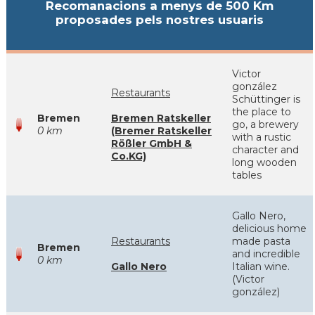
Recomanacions a menys de 500 Km
proposades pels nostres usuaris
Victor
gonzález
Restaurants
Schüttinger is
the place to
Bremen
Bremen Ratskeller
go, a brewery
0 km
(Bremer Ratskeller
with a rustic
Rößler GmbH &
character and
Co.KG)
long wooden
tables
Gallo Nero,
delicious home
Restaurants
made pasta
Bremen
and incredible
0 km
Gallo Nero
Italian wine.
(Victor
gonzález)