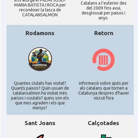
ens atorgà el PREMI JOSEP
Catalans a l'exterior des
MARIA BATISTA I ROCA per
del 2009 fins avui,
reconéixer la tasca de
desglossat per paisos i
CATALANSALMON
anys.
Rodamons
Retorn
Quantes ciutats has visitat?
informació sobre ajuts per
Quants paisos? Quin usuari de
als catalans que tornen a
catalansalmon ha visitat més
Catalunya despres d'haver
països i cuutats? quins son els
viscut fora
que mes agraden i els que
menys?
Sant Joans
Calçotades