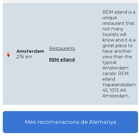
REM eiland is a
unique
restaurant that
not many
tourists will
know and it is a
great place to
Restaurants
Amsterdam
have another
274 km
view than the
REM eiland
typical
Amsterdam
canals: REM
eiland
Haparandadam
45, 1013 AK
Amsterdam
Més recomanacions de Alemanya