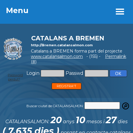
Menu
Menu
CATALANS A BREMEN
http://Bremen.catalansalmon.com
Catalans a BREMEN forma part del projecte
www.catalansalmon.com
- (155) -
Permalink
(#)
Login
Passwd
Password
perdut?
REGISTRA'T
Buscar ciutat de CATALANSALMON:
20
10
27
CATALANSALMON:
anys
mesos i
dies
( 7.635 dies )
posant en contacte catalans