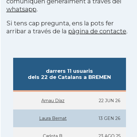
comuniquen generalment a través del
whatsapp
.
Si tens cap pregunta, ens la pots fer
arribar a través de la
pàgina de contacte
.
darrers 11 usuaris
dels 22 de Catalans a BREMEN
Arnau Díaz
22 JUN 26
Laura Bernat
13 GEN 26
Carlota B.
23 AGO 25