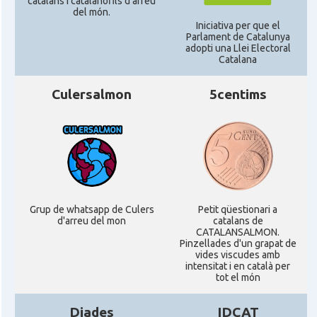
catalans i catalanòfils d'arreu
del món.
Delegació
Delegació del Govern a Alemanya
Iniciativa per que el
Parlament de Catalunya
adopti una Llei Electoral
Catalana
Consolat
Consolat general a Dusseldorf
Culersalmon
5centims
Consolat general a Frankfurt am
Consolat
Main
Consolat
Consolat general a Hamburg
Consolat general a Munich
Consolat
Grup de whatsapp de Culers
Petit qüestionari a
[München]
d'arreu del mon
catalans de
CATALANSALMON.
Pinzellades d'un grapat de
Consolat
Consolat general a Stuttgart
vides viscudes amb
intensitat i en català per
tot el món
Ambaixada
Ambaixada espanyola a Alemanya
Diades
IDCAT