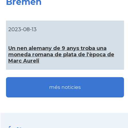
Bremen
CAMON
Catalans a GOTTINGEN
CAMON
Catalans a Hamburg
2023-08-13
CAMON
Catalans a HEIDELBERG
Un nen alemany de 9 anys troba una
CAMON
Catalans a HEILBRONN
moneda romana de plata de l'època de
Marc Aureli
CAMON
Catalans a Ingolstadt
CAMON
Catalans a JENA
més noticies
CAMON
Catalans a KAISERSLAUTERN
CAMON
Catalans a Karlsruhe