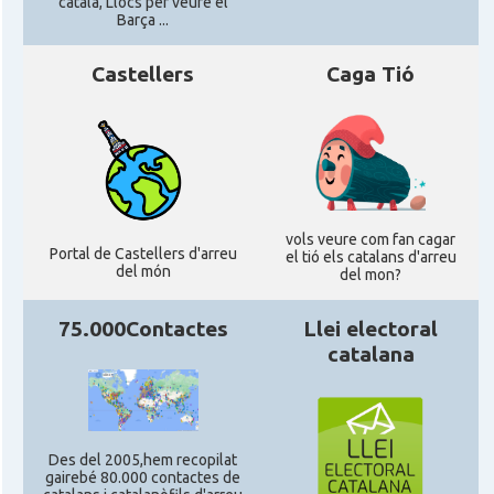
català, Llocs per veure el
Barça ...
Casal Català de Stuttgart, Stuttcat
Casal
e.V.
Castellers
Caga Tió
Casal
Catalanets E.V.
Casal
Centre Català de Munic
vols veure com fan cagar
Portal de Castellers d'arreu
Casal
Centre Cultural Català de Colònia
el tió els catalans d'arreu
del món
del mon?
Casal
Katalanischer Salon, e. V.
75.000Contactes
Llei electoral
catalana
Acció
Oficina Exterior de Catalunya a Berlín
Oficina Exterior de Catalunya a
Acció
Des del 2005,hem recopilat
Stuttgart
gairebé 80.000 contactes de