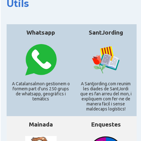
Útils
CAMON
Catalans a KASSEL
CAMON
Catalans a Koeln - Köln - Colonia
Whatsapp
SantJording
CAMON
Catalans a LEIPZIG
CAMON
Catalans a Mainz
CAMON
Catalans a MANNHEIM
A Catalansalmon gestionem o
A Santjording.com reunim
formem part d'uns 250 grups
les diades de SantJordi
de whatsapp, geogràfics i
que es fan arreu del mon, i
temàtics
expliquem com fer-ne de
CAMON
Catalans a MÜNCHEN
manera fàcil i sense
maldecaps logí­stics!
CAMON
Catalans a NURNBERG
Mainada
Enquestes
CAMON
Catalans a OLDENBURG