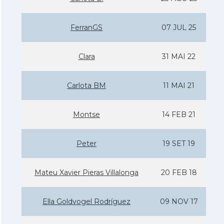
FerranGS
07 JUL 25
Clara
31 MAI 22
Carlota BM
11 MAI 21
Montse
14 FEB 21
Peter
19 SET 19
Mateu Xavier Pieras Villalonga
20 FEB 18
Ella Goldvogel Rodrí­guez
09 NOV 17