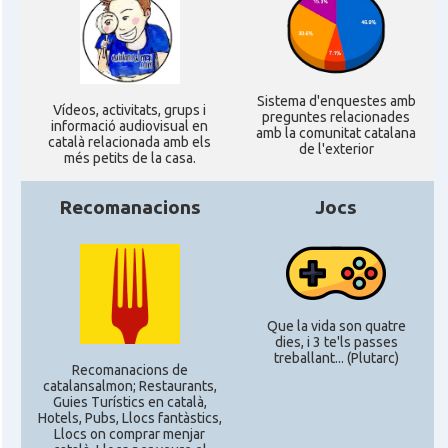
CAMON
Catalans a ROSTOCK
Sistema d'enquestes amb
CAMON
Catalans a Stuttgart
Ví­deos, activitats, grups i
preguntes relacionades
informació audiovisual en
amb la comunitat catalana
català relacionada amb els
de l'exterior
més petits de la casa.
CAMON
Catalans a TRIER
Recomanacions
Jocs
CAMON
CATALANS A TÜBINGEN
Associació Catalana d'Essen E.V. /
Casal
Katalanischer Verein Essen E.V.
Que la vida son quatre
dies, i 3 te'ls passes
Associació Catalana d'Hamburg "El
treballant... (Plutarc)
Casal
Recomanacions de
Pont Blau\"
catalansalmon; Restaurants,
Guies Turístics en català,
Hotels, Pubs, Llocs fantàstics,
Casal
Casal Català de Frankfurt
Llocs on comprar menjar