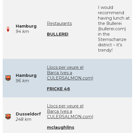
I would
recommend
having lunch at
Restaurants
the Bullerei
Hamburg
(bullerei.com)
94 km
BULLEREI
in the
Sternschanze
district – it’s
trendy!
Llocs per veure el
Barça (ves a
Hamburg
CULERSALMON.com)
96 km
FRICKE 46
Llocs per veure el
Barça (ves a
Dusseldorf
CULERSALMON.com)
248 km
mclaughlins