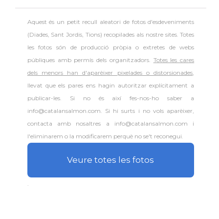
Aquest és un petit recull aleatori de
fotos d'esdeveniments
(Diades, Sant Jordis, Tions) recopilades als nostre sites. Totes
les fotos són de producció pròpia o extretes de webs
públiques amb permís dels organitzadors.
Totes les cares
dels menors han d'aparèixer pixelades o distorsionades
,
llevat que els pares ens hagin autoritzar explícitament a
publicar-les. Si no és així fes-nos-ho saber a
info@catalansalmon.com. Si hi surts i no vols aparèixer,
contacta amb nosaltres a info@catalansalmon.com i
l'eliminarem o la modificarem perquè no se't reconegui.
Veure totes les fotos
.