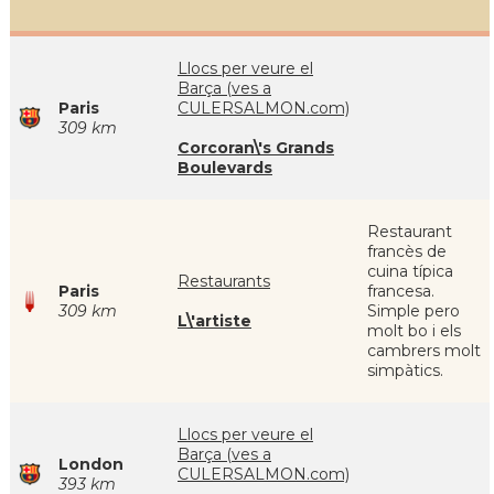
Llocs per veure el
Barça (ves a
Paris
CULERSALMON.com)
309 km
Corcoran\'s Grands
Boulevards
Restaurant
francès de
cuina típica
Restaurants
Paris
francesa.
309 km
Simple pero
L\'artiste
molt bo i els
cambrers molt
simpàtics.
Llocs per veure el
Barça (ves a
London
CULERSALMON.com)
393 km