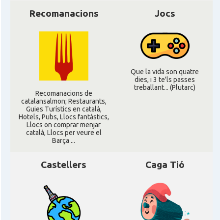
Casal
Cercle Català de Marsella
Recomanacions
Jocs
Acció
Oficina d'ACCIÓ Paris
Delegació
Delegació del Govern a França
Que la vida son quatre
dies, i 3 te'ls passes
treballant... (Plutarc)
Consolat
Consolat general a Bayonne
Recomanacions de
catalansalmon; Restaurants,
Guies Turístics en català,
Hotels, Pubs, Llocs fantàstics,
Consolat
Consolat general a Bordeaux
Llocs on comprar menjar
català, Llocs per veure el
Barça ...
Consolat
Consolat general a Lyon
Castellers
Caga Tió
Consolat
Consolat general a Marseille
Consolat
Consolat general a Montpellier