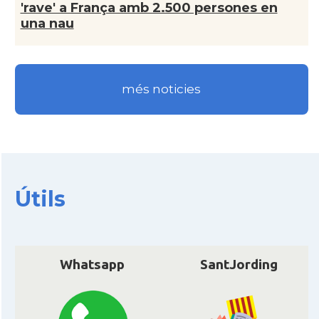
CAMON
Catalans a PERPINYA
'rave' a França amb 2.500 persones en
una nau
CAMON
Catalans a REIMS
CAMON
Catalans a RENNES
més noticies
CAMON
Catalans a Rouen
CAMON
Catalans a STRASBOURG
Útils
CAMON
Catalans a Toulouse
CAMON
Catalans a TROYES
Whatsapp
SantJording
Ateneu Català de l'Eurodistrict
Casal
Strasbourg-Ortenau