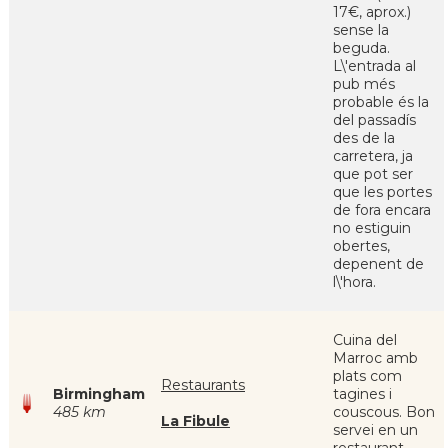
17€, aprox.)
sense la
beguda.
L\'entrada al
pub més
probable és la
del passadís
des de la
carretera, ja
que pot ser
que les portes
de fora encara
no estiguin
obertes,
depenent de
l\'hora.
Cuina del
Marroc amb
plats com
Restaurants
Birmingham
tagines i
485 km
couscous. Bon
La Fibule
servei en un