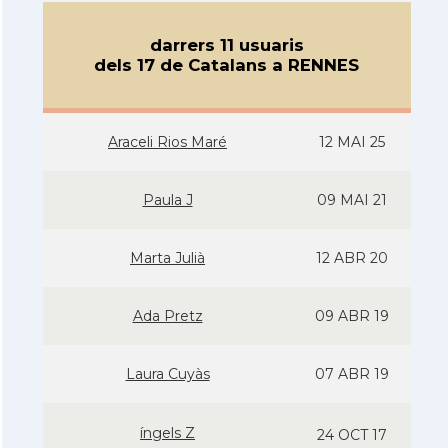
darrers 11 usuaris
dels 17 de Catalans a RENNES
Araceli Rios Maré
12 MAI 25
Paula J
09 MAI 21
Marta Julià
12 ABR 20
Ada Pretz
09 ABR 19
Laura Cuyàs
07 ABR 19
íngels Z
24 OCT 17