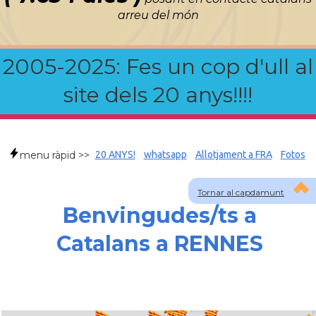
arreu del món
2005-2025: Fes un cop d'ull al
site dels 20 anys!!!!
menu ràpid >>
20 ANYS!
whatsapp
Allotjament a FRA
Fotos
Tornar al capdamunt
Benvingudes/ts a
Catalans a RENNES