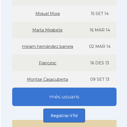
Miquel Mora
15 SET 14
Marta Mirabete
16 MAR 14
miriam hernández barrera
02 MAR 14
Francesc
16 DES 13
Montse Casacuberta
09 SET 13
més usuaris
Registrar-t'hi!