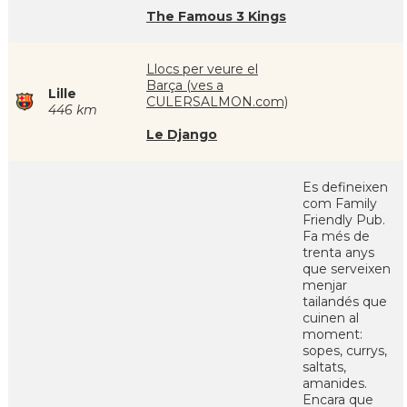
The Famous 3 Kings
Llocs per veure el
Barça (ves a
Lille
CULERSALMON.com)
446 km
Le Django
Es defineixen
com Family
Friendly Pub.
Fa més de
trenta anys
que serveixen
menjar
tailandés que
cuinen al
moment:
sopes, currys,
saltats,
amanides.
Encara que