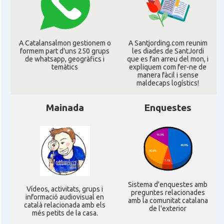
Casal Català de Grenoble (Maison de
Casal
Catalogne)
A Catalansalmon gestionem o
A Santjording.com reunim
formem part d'uns 250 grups
les diades de SantJordi
Casal Català de Nantes "Tirant lo
de whatsapp, geogràfics i
que es fan arreu del mon, i
Casal
temàtics
expliquem com fer-ne de
Blanc\"
manera fàcil i sense
maldecaps logí­stics!
Casal Català de Tolosa de
Casal
Llenguadoc
Mainada
Enquestes
Casal
Casal de Catalunya de París
Casal
Centre Català d'Occitània
Sistema d'enquestes amb
Ví­deos, activitats, grups i
Centre Cultural Català - Casal Jaume
preguntes relacionades
Casal
informació audiovisual en
amb la comunitat catalana
I de Perpinyà
català relacionada amb els
de l'exterior
més petits de la casa.