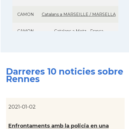
CAMON
Catalans a MARSEILLE / MARSELLA
CAMON
Catalans a Metz - França
CAMON
Catalans a Montpellier - França
CAMON
Catalans a NANCY
Darreres 10 noticies sobre
Rennes
CAMON
Catalans a Nantes
CAMON
Catalans a Nice, Niça
2021-01-02
CAMON
CATALANS A PARIS
Enfrontaments amb la policia en una