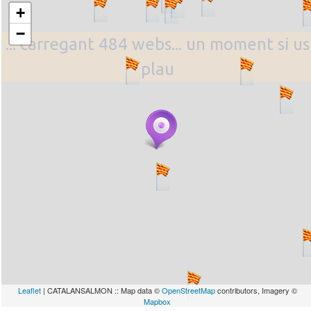
+
−
... carregant 484 webs... un moment si us
plau
Leaflet
| CATALANSALMON :: Map data ©
OpenStreetMap
contributors, Imagery ©
Mapbox