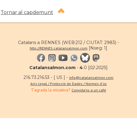
Tornar al capdemunt
Catalans a RENNES (WEB:212 / CIUTAT: 2983) -
[Nseg: 1]
http://RENNES.catalansalmon.com
Catalansalmon.com
-
4
.0 [
02·2025
]
216.73.216.53 - [ US ] -
info@catalansalmon.com
Avís legal / Protecció de Dades / Normes d'ús
T'agrada la iniciativa?
Convida'ns a un café