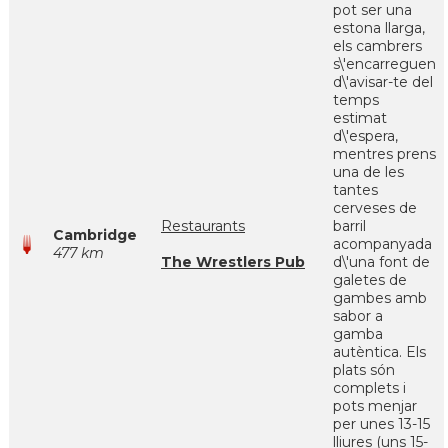
pot ser una
estona llarga,
els cambrers
s\'encarreguen
d\'avisar-te del
temps
estimat
d\'espera,
mentres prens
una de les
tantes
cerveses de
Restaurants
barril
Cambridge
acompanyada
477 km
The Wrestlers Pub
d\'una font de
galetes de
gambes amb
sabor a
gamba
autèntica. Els
plats són
complets i
pots menjar
per unes 13-15
lliures (uns 15-