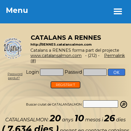
Menu
Menu
CATALANS A RENNES
http://RENNES.catalansalmon.com
Catalans a RENNES forma part del projecte
www.catalansalmon.com
- (212) -
Permalink
(#)
Login
Passwd
Password
perdut?
REGISTRA'T
Buscar ciutat de CATALANSALMON:
20
10
26
CATALANSALMON:
anys
mesos i
dies
( 7.634 dies )
posant en contacte catalans