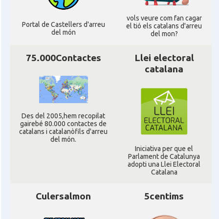
Consolat
Consolat general a Paris
vols veure com fan cagar
Portal de Castellers d'arreu
el tió els catalans d'arreu
del món
del mon?
Consolat
Consolat general a Pau
75.000Contactes
Llei electoral
catalana
Consolat
Consolat general a Perpinyà
Consolat
Consolat general a Strasbourg
Des del 2005,hem recopilat
gairebé 80.000 contactes de
Consolat
Consolat general a Toulouse
catalans i catalanòfils d'arreu
del món.
Iniciativa per que el
Ambaixada
Ambaixada espanyola a França
Parlament de Catalunya
adopti una Llei Electoral
Catalana
* + ambaixades i consolats
Culersalmon
5centims