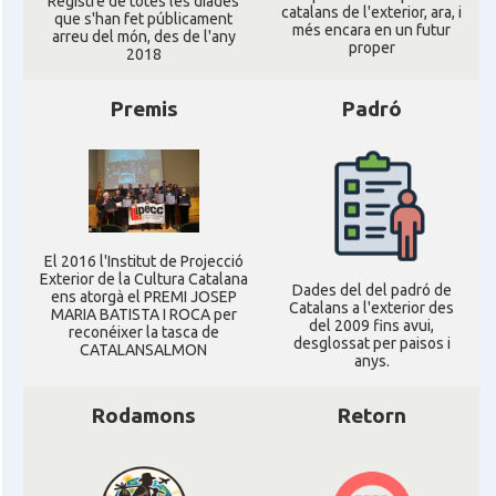
Registre de totes les diades
catalans de l'exterior, ara, i
que s'han fet públicament
més encara en un futur
arreu del món, des de l'any
proper
2018
Premis
Padró
El 2016 l'Institut de Projecció
Exterior de la Cultura Catalana
Dades del del padró de
ens atorgà el PREMI JOSEP
Catalans a l'exterior des
MARIA BATISTA I ROCA per
del 2009 fins avui,
reconéixer la tasca de
desglossat per paisos i
CATALANSALMON
anys.
Rodamons
Retorn