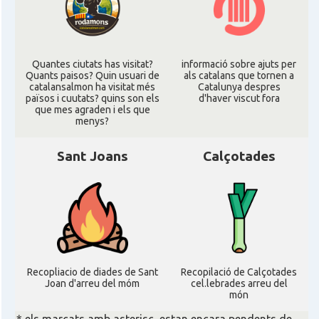
Quantes ciutats has visitat?
informació sobre ajuts per
Quants paisos? Quin usuari de
als catalans que tornen a
catalansalmon ha visitat més
Catalunya despres
països i cuutats? quins son els
d'haver viscut fora
que mes agraden i els que
menys?
Sant Joans
Calçotades
Recopliacio de diades de Sant
Recopilació de Calçotades
Joan d'arreu del móm
cel.lebrades arreu del
món