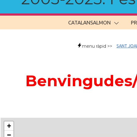
CATALANSALMON
P
menu ràpid >>
SANT JOA
Benvingudes/t
+
−