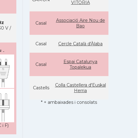
VITORIA
Associació Aire Nou de
Hz
Casal
Bao
0 V /
Casal
Cercle Català d'Àlaba
F
-
Espai Catalunya
Casal
Topalekua
Colla Castellera d'Euskal
Castells
Herria
* + ambaixades i consolats
 i F)