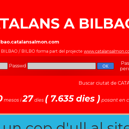
TALANS A BILBAO
ilbao.catalansalmon.com
a BILBAO / BILBO forma part del projecte
www.catalansalmon.
Pa
Passwd
per
Buscar ciutat de C
0
27
( 7.635 dies )
mesos i
dies
posant en c
n cop d'ull al site