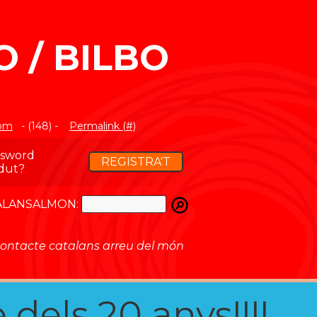
 / BILBO
com
- (148) -
Permalink (#)
ssword
REGISTRA'T
dut?
ATALANSALMON:
ontacte catalans arreu del món
 dels 20 anys!!!!