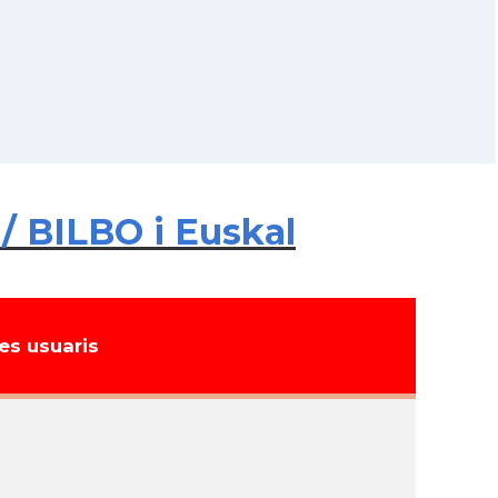
/ BILBO i Euskal
s usuaris