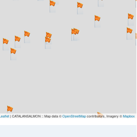
lau
Leaflet
| CATALANSALMON :: Map data ©
OpenStreetMap
contributors, Imagery ©
Mapbox