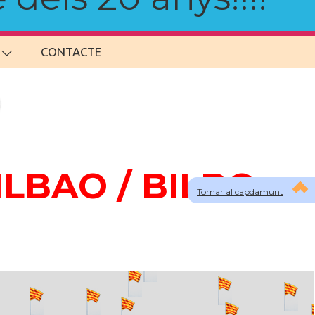
CONTACTE
BILBAO / BILBO
Tornar al capdamunt