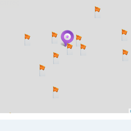
. carregant 484 webs... un moment si us p