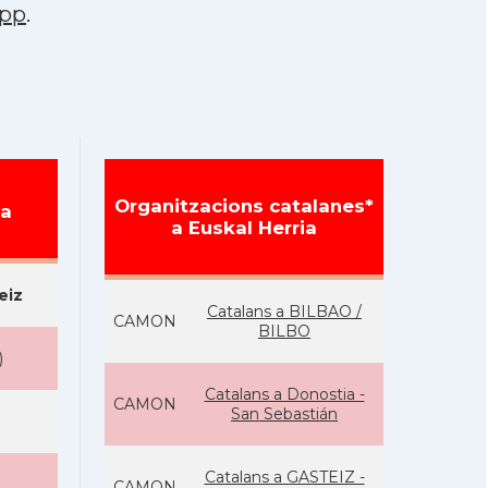
pp
.
Organitzacions catalanes*
ia
a Euskal Herria
eiz
Catalans a BILBAO /
CAMON
BILBO
)
Catalans a Donostia -
CAMON
San Sebastián
Catalans a GASTEIZ -
CAMON