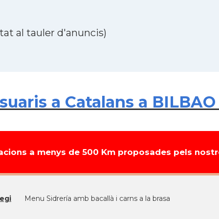
at al tauler d'anuncis)
uaris a Catalans a BILBAO 
cions a menys de 500 Km proposades pels nostre
egi
Menu Sidrería amb bacallà i carns a la brasa