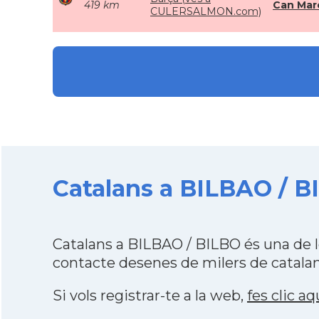
419 km
Can Mar
CULERSALMON.com)
Catalans a BILBAO / B
Catalans a BILBAO / BILBO és una de 
contacte desenes de milers de catalan
Si vols registrar-te a la web,
fes clic aq