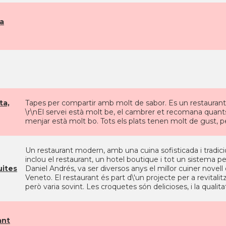
a
ta,
Tapes per compartir amb molt de sabor. Es un restaurant pe
\r\nEl servei està molt be, el cambrer et recomana quants
menjar està molt bo. Tots els plats tenen molt de gust, pe
Un restaurant modern, amb una cuina sofisticada i tradicion
inclou el restaurant, un hotel boutique i tot un sistema per
uites
Daniel Andrés, va ser diversos anys el millor cuiner novell
Veneto. El restaurant és part d\'un projecte per a revitalitz
però varia sovint. Les croquetes són delicioses, i la qualit
ant