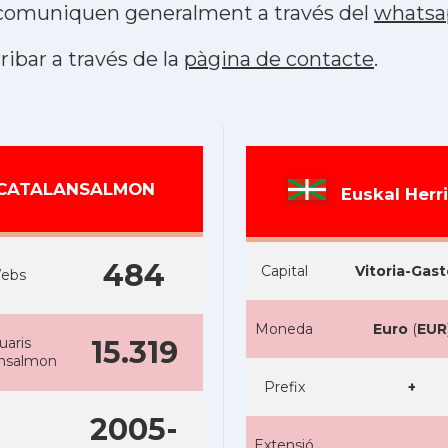
s comuniquen generalment a través del
whatsa
ribar a través de la
pàgina de contacte
.
CATALANSALMON
Euskal Herr
484
Capital
Vitoria-Gast
ebs
Moneda
Euro
(
EUR
uaris
15.319
ansalmon
Prefix
+
2005-
Extensió