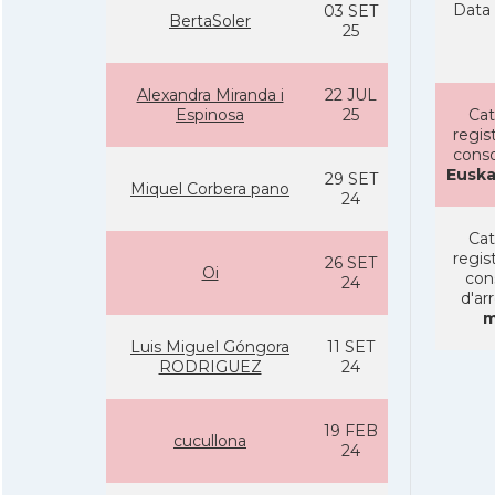
Data 
03 SET
BertaSoler
25
Alexandra Miranda i
22 JUL
Espinosa
25
Cat
regist
conso
Euska
29 SET
Miquel Corbera pano
24
Cat
regist
26 SET
Oi
con
24
d'ar
m
Luis Miguel Góngora
11 SET
RODRIGUEZ
24
19 FEB
cucullona
24