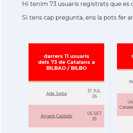
Hi tenim 73 usuaris registrats que e
Si tens cap pregunta, ens la pots fer ar
darrers 11 usuaris
dels 73 de Catalans a
BILBAO / BILBO
W
31 JUL
Ada Jorba
26
Us
Catal
05 SET
Àngels Castelló
25