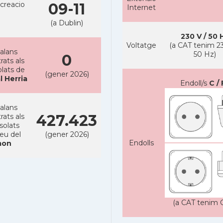
creacio
09-11
Internet
(a Dublin)
230 V / 50 
Voltatge
(a CAT tenim 23
alans
50 Hz)
0
rats als
lats de
(gener 2026)
l Herria
Endoll/s
C / 
alans
427.423
rats als
solats
reu del
(gener 2026)
Endolls
on
(a CAT tenim C