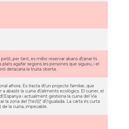
tit, per tant, es millor reservar abans d\'anar-hi.
 plats agafar segons les persones que sigueu, i el
rò detacaria la truita oberta.
al alhora. Es tracta d\'un projecte familiar, que
 a abastir la cuina d\'aliments ecològics. El cuiner, el
 d\'Espanya i actualment gestiona la cuina del Via
ar la zona del \"rec\\\" d\'Igualada. La carta és curta
at de la cuina, impecable.