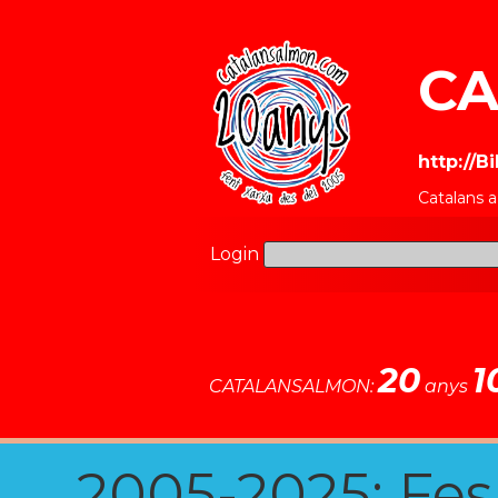
CA
http://B
Catalans 
Login
20
1
CATALANSALMON:
anys
2005-2025: Fes u