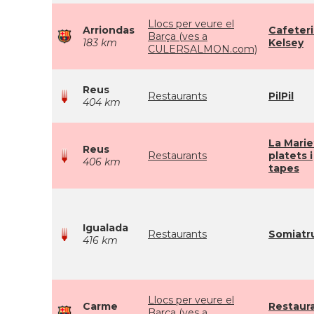
Llocs per veure el
Arriondas
Cafeteri
Barça (ves a
183 km
Kelsey
CULERSALMON.com)
Reus
Restaurants
PilPil
404 km
La Marie
Reus
Restaurants
platets i
406 km
tapes
Igualada
Restaurants
Somiatr
416 km
Llocs per veure el
Carme
Restaur
Barça (ves a