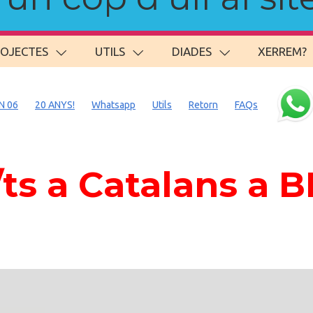
ROJECTES
UTILS
DIADES
XERREM?
N 06
20 ANYS!
Whatsapp
Utils
Retorn
FAQs
s a Catalans a 