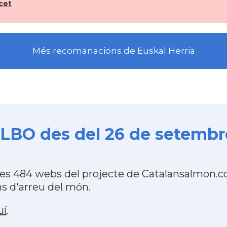
cet
Més recomanacions de Euskal Herria
ILBO des del 26 de setembre
les 484 webs del projecte de Catalansalmon.c
s d'arreu del món.
uí
.