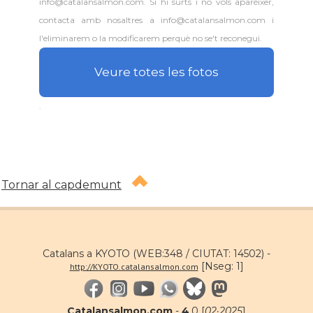
info@catalansalmon.com. Si hi surts i no vols aparèixer,
contacta amb nosaltres a info@catalansalmon.com i
l'eliminarem o la modificarem perquè no se't reconegui.
Veure totes les fotos
.
Tornar al capdemunt
Catalans a KYOTO (WEB:348 / CIUTAT: 14502) -
[Nseg: 1]
http://KYOTO.catalansalmon.com
Catalansalmon.com
-
4
.0 [
02·2025
]