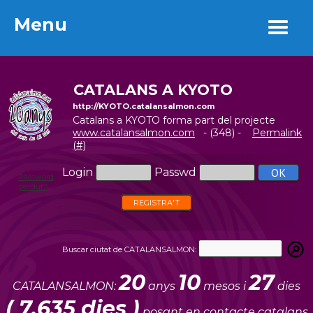
Menu
Menu
CATALANS A KYOTO
http://KYOTO.catalansalmon.com
Catalans a KYOTO forma part del projecte
www.catalansalmon.com
- (348) -
Permalink
(#)
Login
Passwd
Password
perdut?
REGISTRA'T
Buscar ciutat de CATALANSALMON:
20
10
27
CATALANSALMON:
anys
mesos i
dies
( 7.635 dies )
posant en contacte catalans