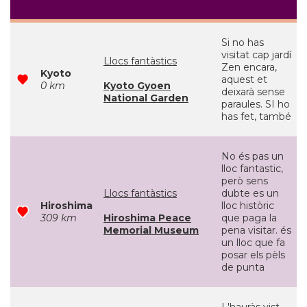
Si no has
visitat cap jardí
Llocs fantàstics
Zen encara,
Kyoto
aquest et
0 km
Kyoto Gyoen
deixarà sense
National Garden
paraules. SI ho
has fet, també
No és pas un
lloc fantastic,
però sens
Llocs fantàstics
dubte es un
Hiroshima
lloc històric
309 km
Hiroshima Peace
que paga la
Memorial Museum
pena visitar. és
un lloc que fa
posar els pèls
de punta