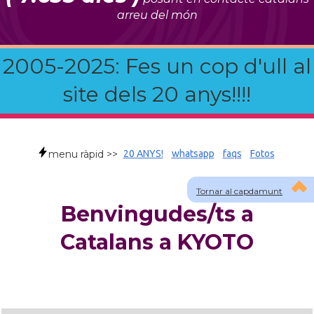
arreu del món
2005-2025: Fes un cop d'ull al
site dels 20 anys!!!!
menu ràpid >>
20 ANYS!
whatsapp
faqs
Fotos
Tornar al capdamunt
Benvingudes/ts a
Catalans a KYOTO