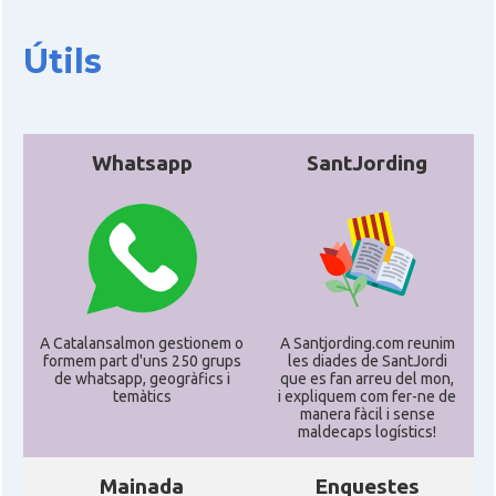
Útils
Whatsapp
SantJording
A Catalansalmon gestionem o
A Santjording.com reunim
formem part d'uns 250 grups
les diades de SantJordi
de whatsapp, geogràfics i
que es fan arreu del mon,
temàtics
i expliquem com fer-ne de
manera fàcil i sense
maldecaps logí­stics!
Mainada
Enquestes