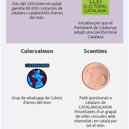
Des del 2005,hem recopilat
gairebé 80.000 contactes de
catalans i catalanòfils d'arreu
del món.
Iniciativa per que el
Parlament de Catalunya
adopti una Llei Electoral
Catalana
Culersalmon
5centims
Grup de whatsapp de Culers
Petit qüestionari a
d'arreu del mon
catalans de
CATALANSALMON.
Pinzellades d'un grapat
de vides viscudes amb
intensitat i en català per
tot el món