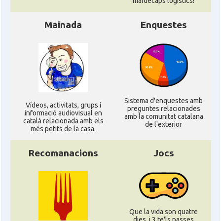
maldecaps logí­stics!
Ambaixada
Ambaixada espanyola a França
Mainada
Enquestes
* + ambaixades i consolats
Sistema d'enquestes amb
Ví­deos, activitats, grups i
preguntes relacionades
informació audiovisual en
amb la comunitat catalana
català relacionada amb els
de l'exterior
més petits de la casa.
Recomanacions
Jocs
Que la vida son quatre
dies, i 3 te'ls passes