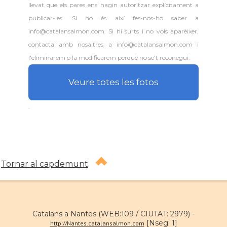
llevat que els pares ens hagin autoritzar explícitament a
publicar-les. Si no és així fes-nos-ho saber a
info@catalansalmon.com. Si hi surts i no vols aparèixer,
contacta amb nosaltres a info@catalansalmon.com i
l'eliminarem o la modificarem perquè no se't reconegui.
Veure totes les fotos
.
Tornar al capdemunt
Catalans a Nantes (WEB:109 / CIUTAT: 2979) -
[Nseg: 1]
http://Nantes.catalansalmon.com