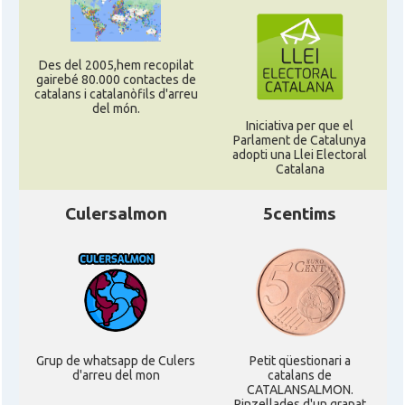
Des del 2005,hem recopilat
gairebé 80.000 contactes de
catalans i catalanòfils d'arreu
del món.
Iniciativa per que el
Parlament de Catalunya
adopti una Llei Electoral
Catalana
Culersalmon
5centims
Grup de whatsapp de Culers
Petit qüestionari a
d'arreu del mon
catalans de
CATALANSALMON.
Pinzellades d'un grapat