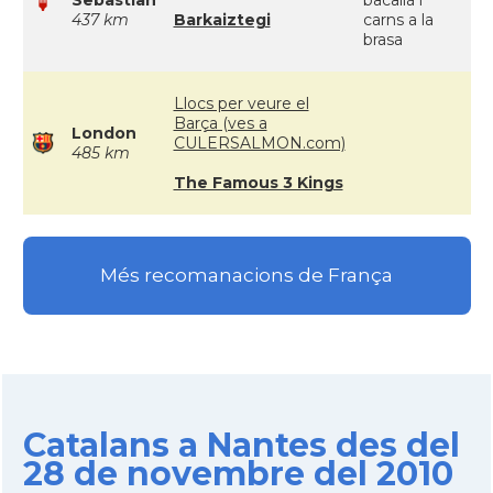
Sebastian
bacallà i
437 km
Barkaiztegi
carns a la
brasa
Llocs per veure el
Barça (ves a
London
CULERSALMON.com)
485 km
The Famous 3 Kings
Més recomanacions de França
Catalans a Nantes des del
28 de novembre del 2010