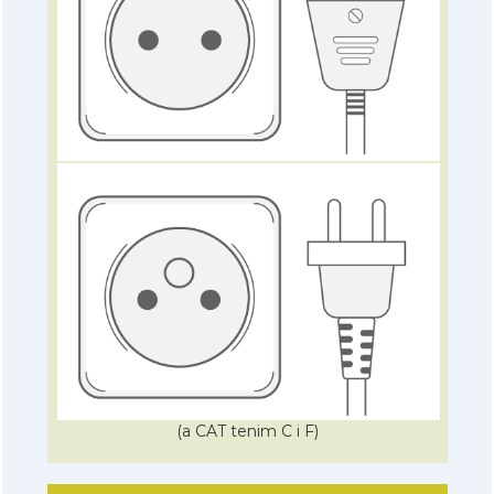
(a CAT tenim C i F)