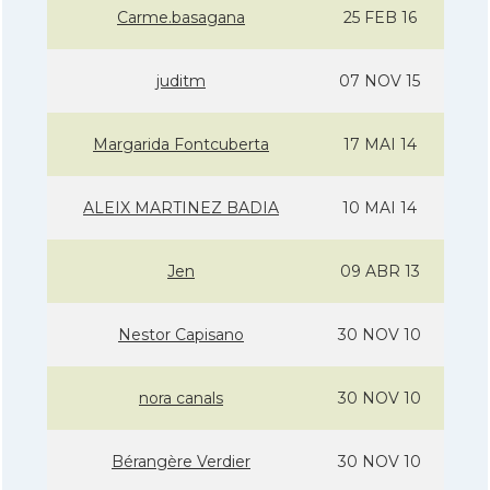
Carme.basagana
25 FEB 16
juditm
07 NOV 15
Margarida Fontcuberta
17 MAI 14
ALEIX MARTINEZ BADIA
10 MAI 14
Jen
09 ABR 13
Nestor Capisano
30 NOV 10
nora canals
30 NOV 10
Bérangère Verdier
30 NOV 10