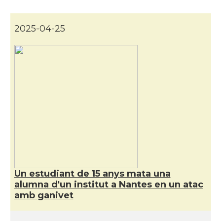
CAMON
Catalans a Nice, Niça
2025-04-25
CAMON
CATALANS A PARIS
CAMON
Catalans a PERPINYA
CAMON
Catalans a REIMS
CAMON
Catalans a RENNES
CAMON
Catalans a Rouen
Un estudiant de 15 anys mata una
alumna d'un institut a Nantes en un atac
CAMON
Catalans a STRASBOURG
amb ganivet