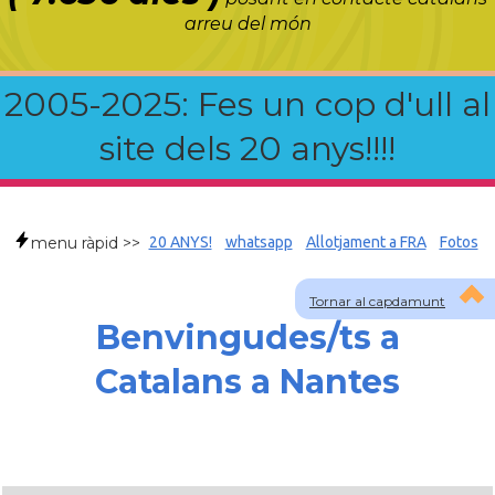
arreu del món
2005-2025: Fes un cop d'ull al
site dels 20 anys!!!!
menu ràpid >>
20 ANYS!
whatsapp
Allotjament a FRA
Fotos
Tornar al capdamunt
Benvingudes/ts a
Catalans a Nantes