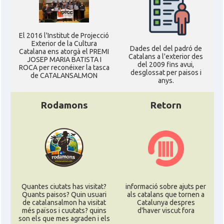
El 2016 l'Institut de Projecció
Exterior de la Cultura
Dades del del padró de
Catalana ens atorgà el PREMI
Catalans a l'exterior des
JOSEP MARIA BATISTA I
del 2009 fins avui,
ROCA per reconéixer la tasca
desglossat per paisos i
de CATALANSALMON
anys.
Rodamons
Retorn
Quantes ciutats has visitat?
informació sobre ajuts per
Quants paisos? Quin usuari
als catalans que tornen a
de catalansalmon ha visitat
Catalunya despres
més països i cuutats? quins
d'haver viscut fora
son els que mes agraden i els