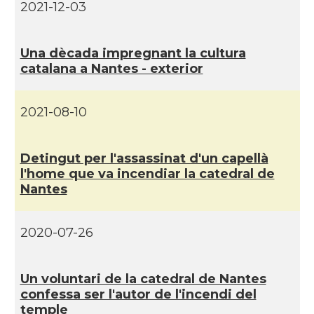
CAMON
Catalans a Toulouse
2021-12-03
CAMON
Catalans a TROYES
Una dècada impregnant la cultura
catalana a Nantes - exterior
Ateneu Català de l'Eurodistrict
Casal
Strasbourg-Ortenau
2021-08-10
Casal Català de Grenoble (Maison de
Casal
Catalogne)
Detingut per l'assassinat d'un capellà
l'home que va incendiar la catedral de
Nantes
Casal Català de Nantes "Tirant lo
Casal
Blanc\"
2020-07-26
Casal Català de Tolosa de
Casal
Llenguadoc
Un voluntari de la catedral de Nantes
confessa ser l'autor de l'incendi del
Casal
Casal de Catalunya de París
temple