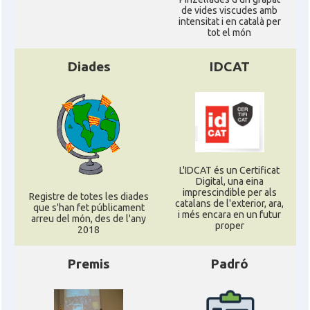
de vides viscudes amb
intensitat i en català per
tot el món
Diades
IDCAT
L'IDCAT és un Certificat
Digital, una eina
imprescindible per als
Registre de totes les diades
catalans de l'exterior, ara,
que s'han fet públicament
i més encara en un futur
arreu del món, des de l'any
proper
2018
Premis
Padró