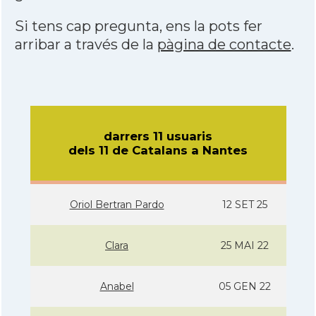
Si tens cap pregunta, ens la pots fer
arribar a través de la
pàgina de contacte
.
darrers 11 usuaris
dels 11 de Catalans a Nantes
Oriol Bertran Pardo
12 SET 25
Clara
25 MAI 22
Anabel
05 GEN 22