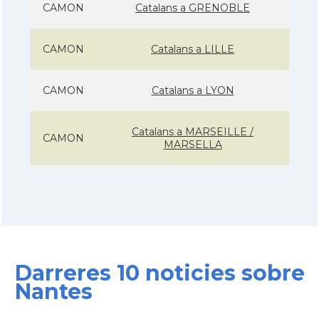
CAMON
Catalans a GRENOBLE
CAMON
Catalans a LILLE
CAMON
Catalans a LYON
Catalans a MARSEILLE /
CAMON
MARSELLA
CAMON
Catalans a Metz - França
CAMON
Catalans a Montpellier - França
Darreres 10 noticies sobre
CAMON
Catalans a NANCY
Nantes
CAMON
Catalans a Nantes