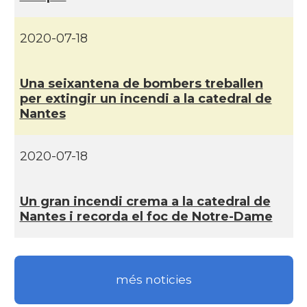
Casal
Centre Català d'Occitània
2020-07-18
Centre Cultural Català - Casal Jaume
Casal
I de Perpinyà
Una seixantena de bombers treballen
per extingir un incendi a la catedral de
Nantes
Casal
Cercle Català de Marsella
Acció
Oficina d'ACCIÓ Paris
2020-07-18
Delegació
Delegació del Govern a França
Un gran incendi crema a la catedral de
Nantes i recorda el foc de Notre-Dame
Consolat
Consolat general a Bayonne
Consolat
Consolat general a Bordeaux
més noticies