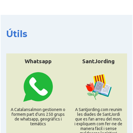
Consolat
Consolat general a Lyon
Consolat
Consolat general a Marseille
Útils
Consolat
Consolat general a Montpellier
Consolat
Consolat general a Paris
Whatsapp
SantJording
Consolat
Consolat general a Pau
Consolat
Consolat general a Perpinyà
Consolat
Consolat general a Strasbourg
A Catalansalmon gestionem o
A Santjording.com reunim
formem part d'uns 250 grups
les diades de SantJordi
de whatsapp, geogràfics i
que es fan arreu del mon,
Consolat
Consolat general a Toulouse
temàtics
i expliquem com fer-ne de
manera fàcil i sense