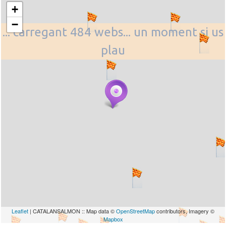
+
−
... carregant 484 webs... un moment si us
plau
Leaflet
| CATALANSALMON :: Map data ©
OpenStreetMap
contributors, Imagery ©
Mapbox