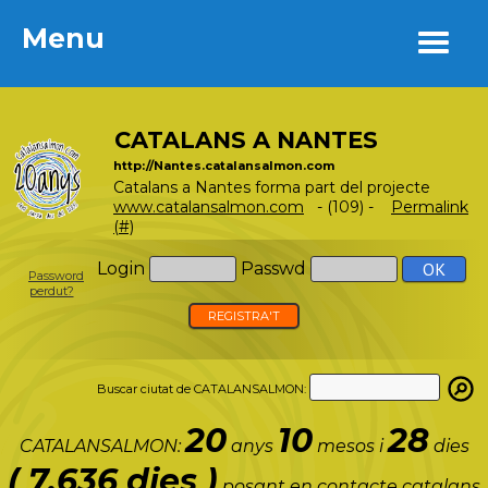
Menu
Menu
CATALANS A NANTES
http://Nantes.catalansalmon.com
Catalans a Nantes forma part del projecte
www.catalansalmon.com
- (109) -
Permalink
(#)
Login
Passwd
Password
perdut?
REGISTRA'T
Buscar ciutat de CATALANSALMON:
20
10
28
CATALANSALMON:
anys
mesos i
dies
( 7.636 dies )
posant en contacte catalans