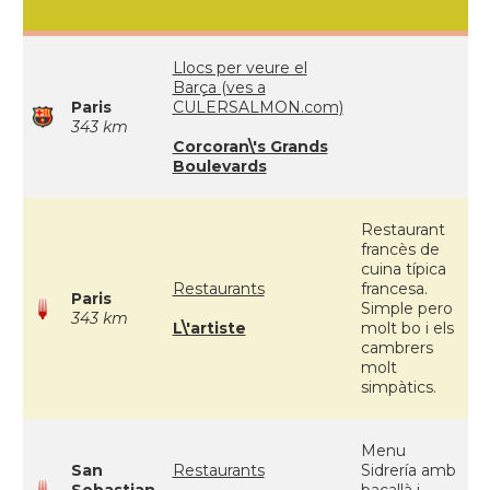
Llocs per veure el
Barça (ves a
Paris
CULERSALMON.com)
343 km
Corcoran\'s Grands
Boulevards
Restaurant
francès de
cuina típica
Restaurants
francesa.
Paris
Simple pero
343 km
L\'artiste
molt bo i els
cambrers
molt
simpàtics.
Menu
San
Restaurants
Sidrería amb