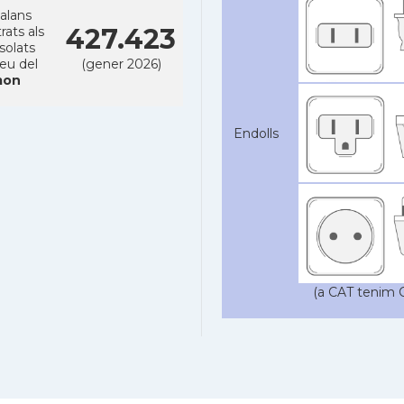
alans
427.423
rats als
solats
reu del
(gener 2026)
on
Endolls
(a CAT tenim C