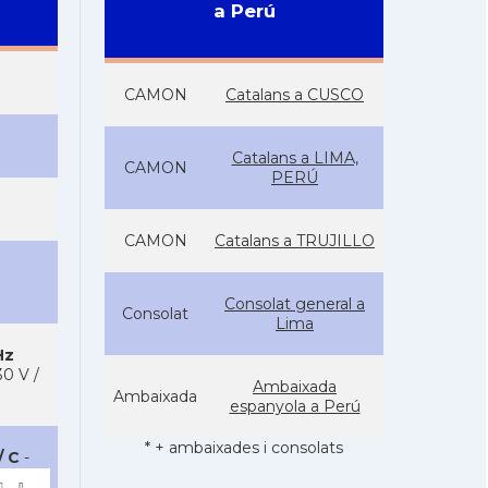
a Perú
CAMON
Catalans a CUSCO
Catalans a LIMA,
CAMON
PERÚ
CAMON
Catalans a TRUJILLO
Consolat general a
Consolat
Lima
Hz
0 V /
Ambaixada
Ambaixada
espanyola a Perú
* + ambaixades i consolats
/ C
-