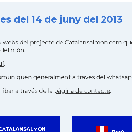
s del 14 de juny del 2013
4 webs del projecte de Catalansalmon.com que
 del món.
uí
.
 comuniquen generalment a través del
whatsap
ribar a través de la
pàgina de contacte
.
CATALANSALMON
Perú