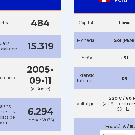
484
ebs
Capital
Lima
Moneda
Sol
(
PEN
)
uaris
15.319
ansalmon
Prefix
+ 51
2005-
Extensió
creacio
09-11
.pe
Internet
(a Dublin)
220 V / 60 
Voltatge
(a CAT tenim 23
alans
6.294
50 Hz)
rats als
lats de
(gener 2026)
erú
Endoll/s
A / B 