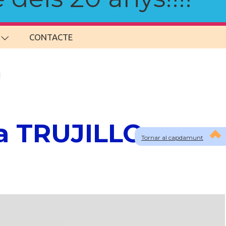
CONTACTE
 a TRUJILLO
Tornar al capdamunt