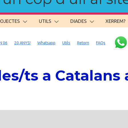
ROJECTES
UTILS
DIADES
XERREM?
N 06
20 ANYS!
Whatsapp
Utils
Retorn
FAQs
s/ts a Catalans