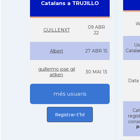
Catalans a TRUJILLO
W
09 ABR
GUILLENXT
22
Us
Catal
Albert
27 ABR 15
guillermo jose gil
30 MAI 13
aitken
Data 
més usuaris
Cat
Registrar-t'hi!
regist
conso
P