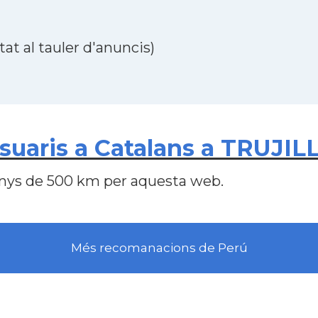
at al tauler d'anuncis)
uaris a Catalans a TRUJILL
nys de 500 km per aquesta web.
Més recomanacions de Perú