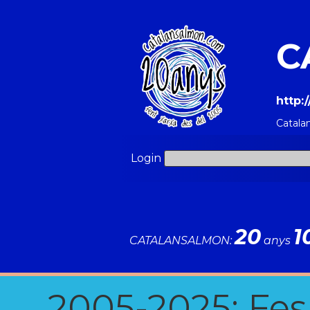
C
http:
Catala
Login
20
1
CATALANSALMON:
anys
2005-2025: Fes u