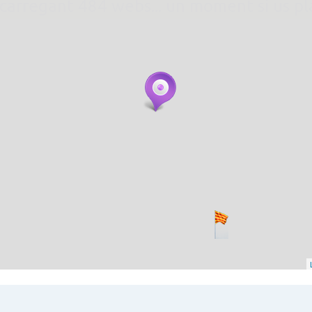
. carregant 484 webs... un moment si us p