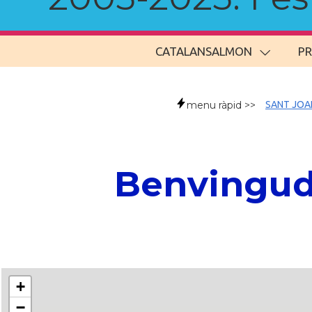
CATALANSALMON
P
menu ràpid >>
SANT JOA
Benvingude
+
−