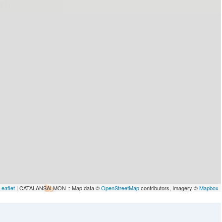
lau
Leaflet
| CATALANSALMON :: Map data ©
OpenStreetMap
contributors, Imagery ©
Mapbox