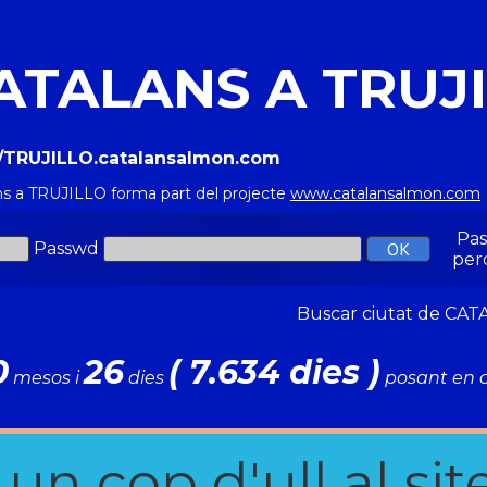
ATALANS A TRUJ
//TRUJILLO.catalansalmon.com
ns a TRUJILLO forma part del projecte
www.catalansalmon.com
Pa
Passwd
per
Buscar ciutat de C
0
26
( 7.634 dies )
mesos i
dies
posant en c
n cop d'ull al site