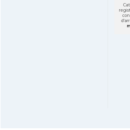
Cat
regist
con
d'ar
m