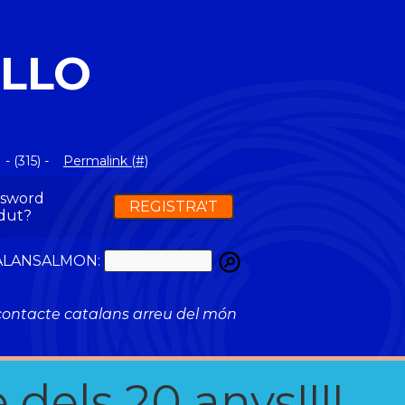
ILLO
- (315) -
Permalink (#)
ssword
REGISTRA'T
dut?
ATALANSALMON:
ontacte catalans arreu del món
 dels 20 anys!!!!