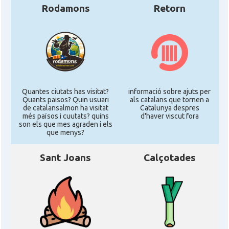
Rodamons
Retorn
Quantes ciutats has visitat?
informació sobre ajuts per
Quants paisos? Quin usuari
als catalans que tornen a
de catalansalmon ha visitat
Catalunya despres
més països i cuutats? quins
d'haver viscut fora
son els que mes agraden i els
que menys?
Sant Joans
Calçotades