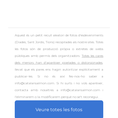
Aquest és un petit recull aleatori de
fotos d'esdeveniments
(Diades, Sant Jordis, Tions) recopilades als nostre sites. Totes
les fotos són de producció pròpia o extretes de webs
públiques amb permís dels organitzadors.
Totes les cares
dels menors han d'aparèixer pixelades o distorsionades
,
llevat que els pares ens hagin autoritzar explícitament a
publicar-les. Si no és així fes-nos-ho saber a
info@catalansalmon.com. Si hi surts i no vols aparèixer,
contacta amb nosaltres a info@catalansalmon.com i
l'eliminarem o la modificarem perquè no se't reconegui.
Veure totes les fotos