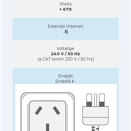
Prefix
+ 679
Extensió Internet
.fj
Voltatge
240 V / 50 Hz
(a CAT tenim 230 V / 50 Hz)
Endolls
Endoll/s
I
-