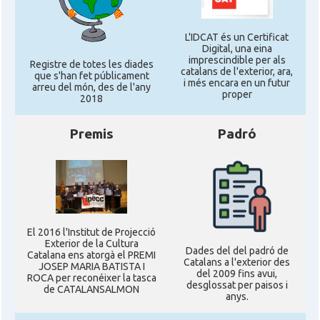
L'IDCAT és un Certificat
Digital, una eina
imprescindible per als
Registre de totes les diades
catalans de l'exterior, ara,
que s'han fet públicament
i més encara en un futur
arreu del món, des de l'any
proper
2018
Premis
Padró
El 2016 l'Institut de Projecció
Exterior de la Cultura
Dades del del padró de
Catalana ens atorgà el PREMI
Catalans a l'exterior des
JOSEP MARIA BATISTA I
del 2009 fins avui,
ROCA per reconéixer la tasca
desglossat per paisos i
de CATALANSALMON
anys.