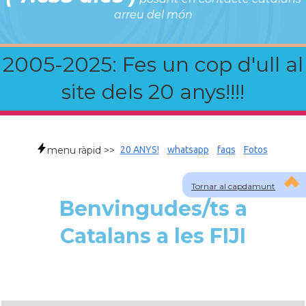
arreu del món
2005-2025: Fes un cop d'ull al
site dels 20 anys!!!!
menu ràpid >>
20 ANYS!
whatsapp
faqs
Fotos
Tornar al capdamunt
Benvingudes/ts a
Catalans a les FIJI