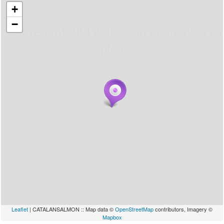
+
−
... carregant 484 webs... un moment si us
plau
Leaflet
| CATALANSALMON :: Map data ©
OpenStreetMap
contributors, Imagery ©
Mapbox