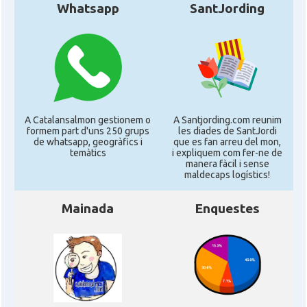
Whatsapp
SantJording
A Catalansalmon gestionem o
A Santjording.com reunim
formem part d'uns 250 grups
les diades de SantJordi
de whatsapp, geogràfics i
que es fan arreu del mon,
temàtics
i expliquem com fer-ne de
manera fàcil i sense
maldecaps logí­stics!
Mainada
Enquestes