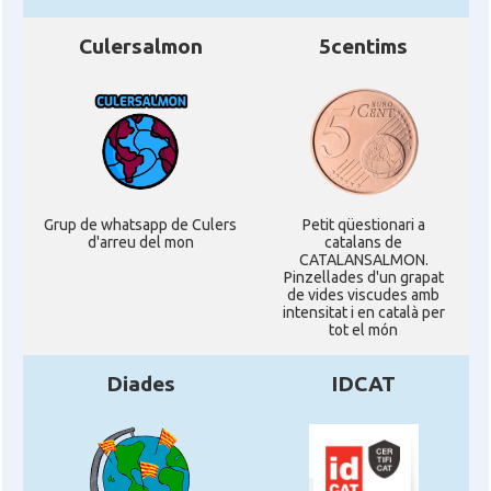
Culersalmon
5centims
Grup de whatsapp de Culers
Petit qüestionari a
d'arreu del mon
catalans de
CATALANSALMON.
Pinzellades d'un grapat
de vides viscudes amb
intensitat i en català per
tot el món
Diades
IDCAT