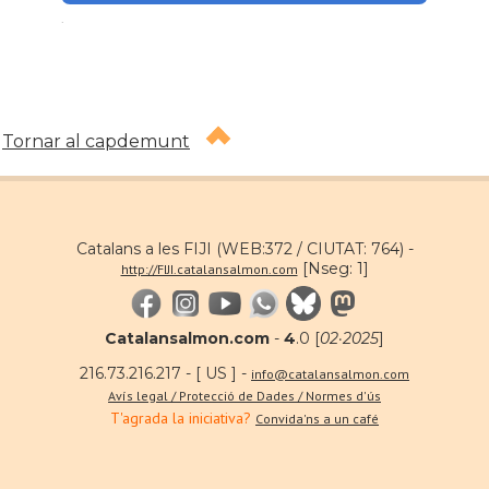
.
Tornar al capdemunt
Catalans a les FIJI (WEB:372 / CIUTAT: 764) -
[Nseg: 1]
http://FIJI.catalansalmon.com
Catalansalmon.com
-
4
.0 [
02·2025
]
216.73.216.217 - [ US ] -
info@catalansalmon.com
Avís legal / Protecció de Dades / Normes d'ús
T'agrada la iniciativa?
Convida'ns a un café