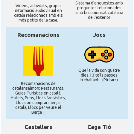
Sistema d'enquestes amb
Ví­deos, activitats, grups i
preguntes relacionades
informació audiovisual en
amb la comunitat catalana
català relacionada amb els
de l'exterior
més petits de la casa.
Recomanacions
Jocs
Que la vida son quatre
dies, i 3 te'ls passes
treballant... (Plutarc)
Recomanacions de
catalansalmon; Restaurants,
Guies Turístics en català,
Hotels, Pubs, Llocs fantàstics,
Llocs on comprar menjar
català, Llocs per veure el
Barça ...
Castellers
Caga Tió