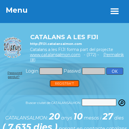
Menu
Menu
CATALANS A LES FIJI
http://FIJI.catalansalmon.com
Catalans a les FIJI forma part del projecte
www.catalansalmon.com
- (372) -
Permalink
(#)
Login
Passwd
Password
perdut?
REGISTRA'T
Buscar ciutat de CATALANSALMON:
20
10
27
CATALANSALMON:
anys
mesos i
dies
( 7.635 dies )
posant en contacte catalans