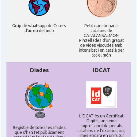
Grup de whatsapp de Culers
Petit qüestionari a
d'arreu del mon
catalans de
CATALANSALMON.
Pinzellades d'un grapat
de vides viscudes amb
intensitat i en català per
tot el món
Diades
IDCAT
L'IDCAT és un Certificat
Digital, una eina
imprescindible per als
Registre de totes les diades
catalans de l'exterior, ara,
que s'han fet públicament
i més encara en un futur