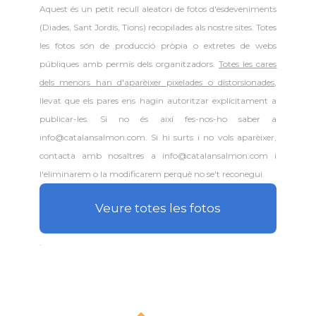
Aquest és un petit recull aleatori de
fotos d'esdeveniments
(Diades, Sant Jordis, Tions) recopilades als nostre sites. Totes
les fotos són de producció pròpia o extretes de webs
públiques amb permís dels organitzadors.
Totes les cares
dels menors han d'aparèixer pixelades o distorsionades
,
llevat que els pares ens hagin autoritzar explícitament a
publicar-les. Si no és així fes-nos-ho saber a
info@catalansalmon.com. Si hi surts i no vols aparèixer,
contacta amb nosaltres a info@catalansalmon.com i
l'eliminarem o la modificarem perquè no se't reconegui.
Veure totes les fotos
.