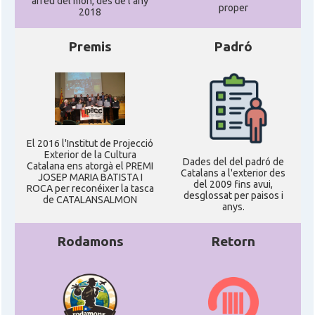
arreu del món, des de l'any
proper
2018
Premis
Padró
El 2016 l'Institut de Projecció
Exterior de la Cultura
Dades del del padró de
Catalana ens atorgà el PREMI
Catalans a l'exterior des
JOSEP MARIA BATISTA I
del 2009 fins avui,
ROCA per reconéixer la tasca
desglossat per paisos i
de CATALANSALMON
anys.
Rodamons
Retorn