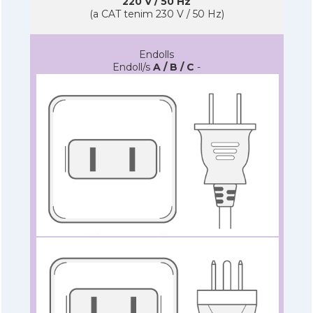
220 V / 50 Hz
(a CAT tenim 230 V / 50 Hz)
Endolls
Endoll/s
A / B / C
-