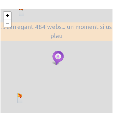
+
−
... carregant 484 webs... un moment si us
plau