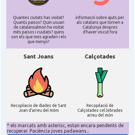
Quantes ciutats has visitat?
informació sobre ajuts per
Quants paisos? Quin usuari
als catalans que tornen a
de catalansalmon ha visitat
Catalunya despres
més països i cuutats? quins
d'haver viscut fora
son els que mes agraden i els
que menys?
Sant Joans
Calçotades
Recopliacio de diades de Sant
Recopilació de
Joan d'arreu del móm
Calçotades cel.lebrades
arreu del món
* els marcats amb asterisc, estan encara pendents de
recuperar. Paciència joves padawans...