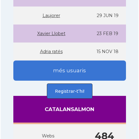
Laujorer
29 JUN 19
Xavier Llobet
23 FEB 19
Adria ratés
15 NOV 18
més usuaris
Registrar-t'hi!
CATALANSALMON
484
Webs