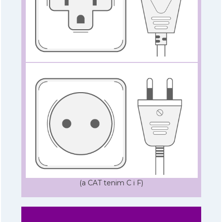
(a CAT tenim C i F)