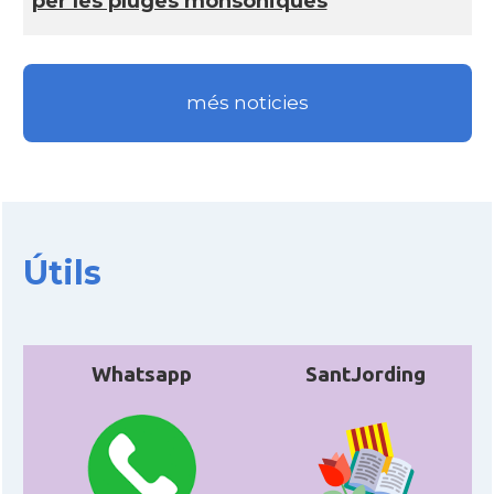
per les pluges monsòniques
més noticies
Útils
Whatsapp
SantJording