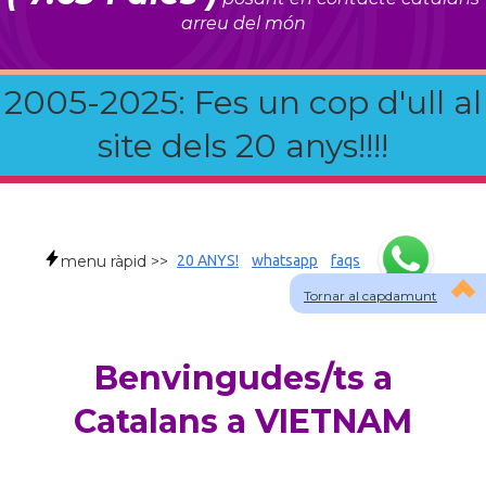
arreu del món
2005-2025: Fes un cop d'ull al
site dels 20 anys!!!!
menu ràpid >>
20 ANYS!
whatsapp
faqs
Tornar al capdamunt
Benvingudes/ts a
Catalans a VIETNAM