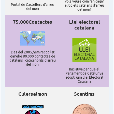
vols veure com fan cagar
Portal de Castellers d'arreu
el tió els catalans d'arreu
del món
del mon?
75.000Contactes
Llei electoral
catalana
Des del 2005,hem recopilat
gairebé 80.000 contactes de
catalans i catalanòfils d'arreu
del món.
Iniciativa per que el
Parlament de Catalunya
adopti una Llei Electoral
Catalana
Culersalmon
5centims