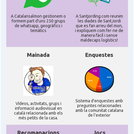
A Catalansalmon gestionem o
A Santjording.com reunim
formem part d'uns 250 grups
les diades de SantJordi
de whatsapp, geogràfics i
que es fan arreu del mon,
temàtics
i expliquem com fer-ne de
manera fàcil i sense
maldecaps logí­stics!
Mainada
Enquestes
Sistema d'enquestes amb
Ví­deos, activitats, grups i
preguntes relacionades
informació audiovisual en
amb la comunitat catalana
català relacionada amb els
de l'exterior
més petits de la casa.
Recomanacions
Jocs