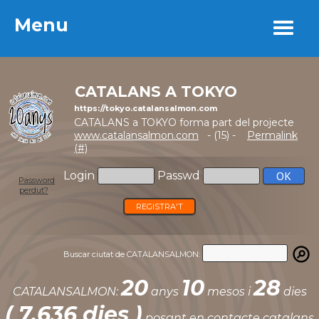
Menu
Menu
CATALANS A TOKYO
https://tokyo.catalansalmon.com
CATALANS a TOKYO forma part del projecte
www.catalansalmon.com
- (15) -
Permalink
(#)
Login
Passwd
Password
perdut?
REGISTRA'T
Buscar ciutat de CATALANSALMON:
20
10
28
CATALANSALMON:
anys
mesos i
dies
( 7.636 dies )
posant en contacte catalans