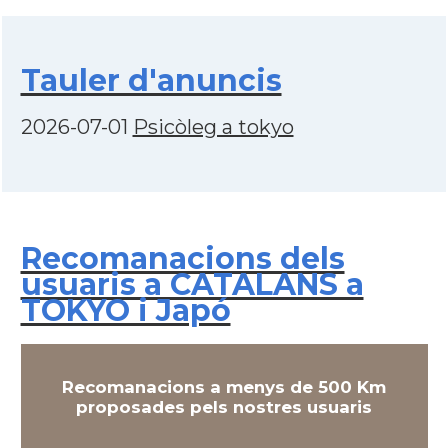
Tauler d'anuncis
2026-07-01
Psicòleg a tokyo
Recomanacions dels
usuaris a CATALANS a
TOKYO i Japó
Recomanacions a menys de 500 Km
proposades pels nostres usuaris