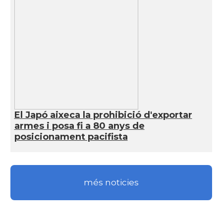
El Japó aixeca la prohibició d'exportar
armes i posa fi a 80 anys de
posicionament pacifista
més noticies