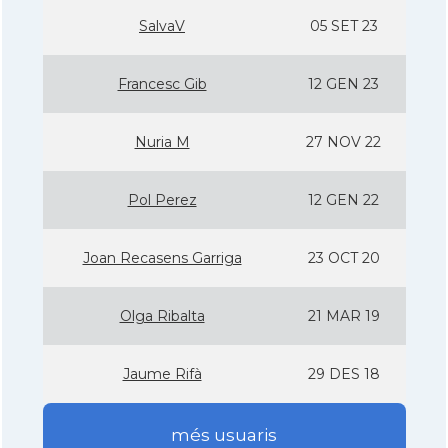
SalvaV
05 SET 23
Francesc Gib
12 GEN 23
Nuria M
27 NOV 22
Pol Perez
12 GEN 22
Joan Recasens Garriga
23 OCT 20
Olga Ribalta
21 MAR 19
Jaume Rifà
29 DES 18
més usuaris