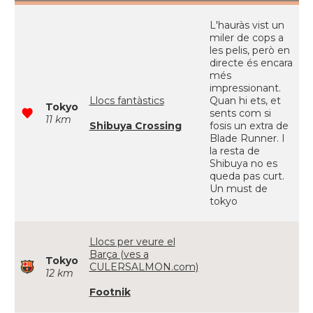
L'hauràs vist un
miler de cops a
les pelis, però en
directe és encara
més
impressionant.
Llocs fantàstics
Quan hi ets, et
Tokyo
sents com si
11 km
Shibuya Crossing
fosis un extra de
Blade Runner. I
la resta de
Shibuya no es
queda pas curt.
Un must de
tokyo
Llocs per veure el
Barça (ves a
Tokyo
CULERSALMON.com)
12 km
Footnik