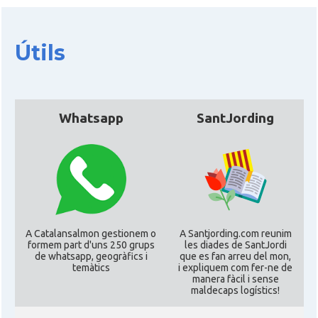
Útils
Whatsapp
SantJording
A Catalansalmon gestionem o
A Santjording.com reunim
formem part d'uns 250 grups
les diades de SantJordi
de whatsapp, geogràfics i
que es fan arreu del mon,
temàtics
i expliquem com fer-ne de
manera fàcil i sense
maldecaps logí­stics!