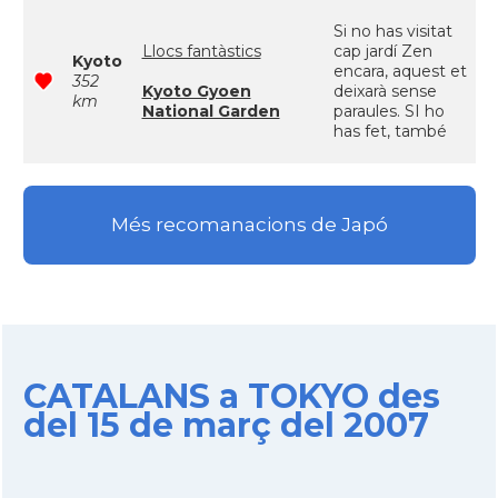
Si no has visitat
Llocs fantàstics
cap jardí Zen
Kyoto
encara, aquest et
352
Kyoto Gyoen
deixarà sense
km
National Garden
paraules. SI ho
has fet, també
Més recomanacions de Japó
CATALANS a TOKYO des
del 15 de març del 2007