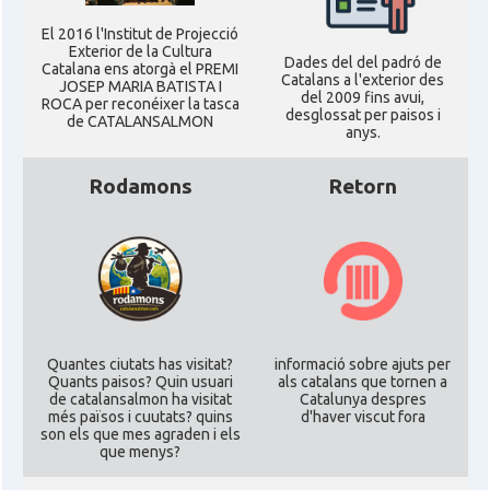
El 2016 l'Institut de Projecció
Exterior de la Cultura
Dades del del padró de
Catalana ens atorgà el PREMI
Catalans a l'exterior des
JOSEP MARIA BATISTA I
del 2009 fins avui,
ROCA per reconéixer la tasca
desglossat per paisos i
de CATALANSALMON
anys.
Rodamons
Retorn
Quantes ciutats has visitat?
informació sobre ajuts per
Quants paisos? Quin usuari
als catalans que tornen a
de catalansalmon ha visitat
Catalunya despres
més països i cuutats? quins
d'haver viscut fora
son els que mes agraden i els
que menys?