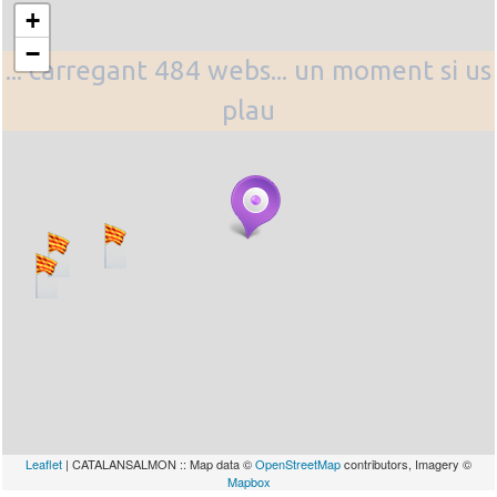
+
−
... carregant 484 webs... un moment si us
plau
Leaflet
| CATALANSALMON :: Map data ©
OpenStreetMap
contributors, Imagery ©
Mapbox