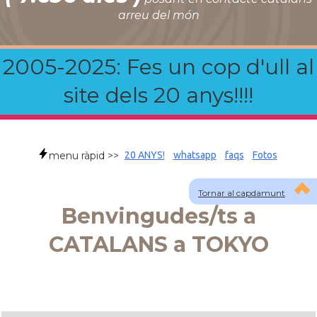
arreu del món
2005-2025: Fes un cop d'ull al
site dels 20 anys!!!!
menu ràpid >>
20 ANYS!
whatsapp
faqs
Fotos
Tornar al capdamunt
Benvingudes/ts a
CATALANS a TOKYO