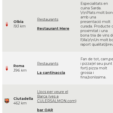
Especialitats en
cuina Sarda.
\r\nPlats molt bon
amb una
Restaurants
Olbia
presentació molt
193 km
curada. Producte 
Restaurant Mere
proximitat i una
bona tria de vins 
l\'illa.\r\nUn molt b
raport qualitat/pre
Fan de tot, carn,pe
Restaurants
i pizza(el seu punt
Roma
fort) pizza molt
396 km
La cantinaccia
grossa i
fina,boníssima.
Llocs per veure el
Barça (ves a
Ciutadella
CULERSALMON.com)
462 km
bar OAR