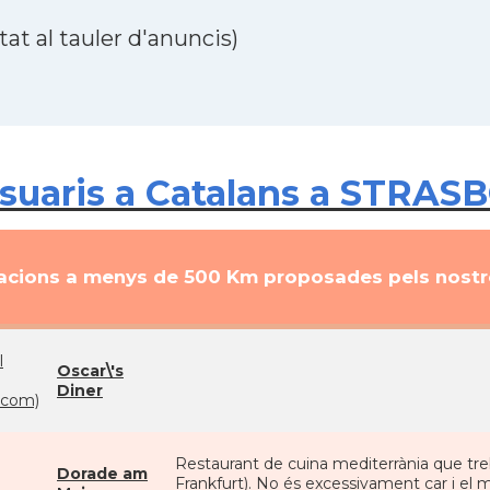
at al tauler d'anuncis)
suaris a Catalans a STRAS
cions a menys de 500 Km proposades pels nostre
l
Oscar\'s
Diner
com)
Restaurant de cuina mediterrània que treba
Dorade am
Frankfurt). No és excessivament car i el m