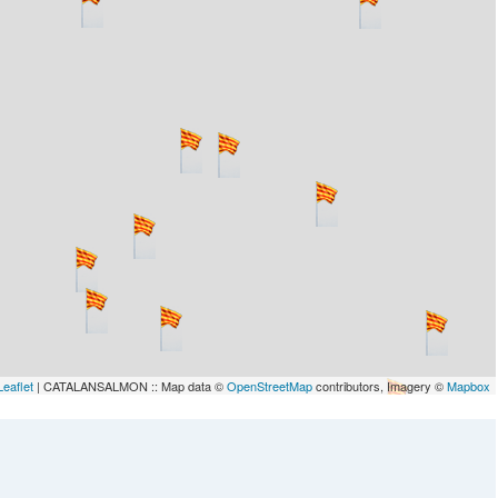
Leaflet
| CATALANSALMON :: Map data ©
OpenStreetMap
contributors, Imagery ©
Mapbox