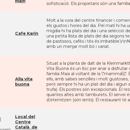
Main
sofisticació. Els propietaris són una família
Molt a la vora del centre financer i comerc
els gustos i hores del dia. Pel matí hi h
migdia hi ha plats del dia i una selecció 
Cafe Karin
una petita llista de plats del dia segons t
de pastissos, cafès i tés és imbatible.\r\
amb un menjar molt bó i variat.
Situat a la planta de dalt de la Kleinmarkt
Vita Buona és un lloc per anar a disfrutar
familia Masi al voltant de la \"mamma\\\".
Alla vita
ells, amb salses senzilles i molt gustoses
buona
però sempre hi ha un plat del dia i algu
trufa). Els postres són excepcionals. El re
quantes altes amb tamburets. El servei és
s\'eternitzen (són lents). El restaurant té 
Local del
l
Centre
Català de
com)