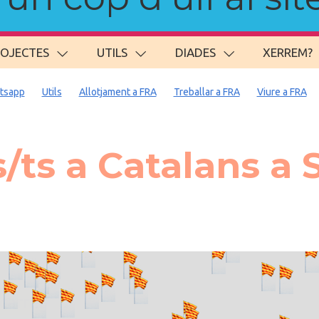
ROJECTES
UTILS
DIADES
XERREM?
tsapp
Utils
Allotjament a FRA
Treballar a FRA
Viure a FRA
/ts a Catalans 
. carregant 484 webs... un moment si us p