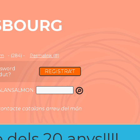
SBOURG
om
- (284) -
Permalink (#)
ssword
REGISTRA'T
dut?
ATALANSALMON:
ontacte catalans arreu del món
 dels 20 anys!!!!