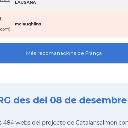
LAUSANA
l
mclaughlins
com)
Més recomanacions de França
G des del 08 de desembre 
 484 webs del projecte de Catalansalmon.com