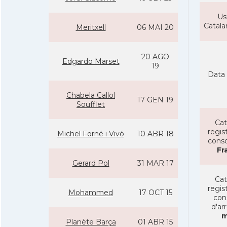
Us
Catal
Meritxell
06 MAI 20
20 AGO
Edgardo Marset
19
Data 
Chabela Callol
17 GEN 19
Soufflet
Cat
regist
Michel Forné i Vivó
10 ABR 18
conso
Fr
Gerard Pol
31 MAR 17
Cat
regist
Mohammed
17 OCT 15
con
d'ar
m
Planète Barça
01 ABR 15