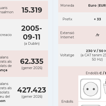
Moneda
Euro
(
EUR
uaris
15.319
ansalmon
Prefix
+ 33
2005-
Extensió
creacio
09-11
.fr
Internet
(a Dublin)
230 V / 50 
Voltatge
(a CAT tenim 23
alans
62.335
50 Hz)
rats als
lats de
(gener 2026)
ança
Endoll/s
C / 
alans
427.423
rats als
solats
reu del
(gener 2026)
on
Endolls