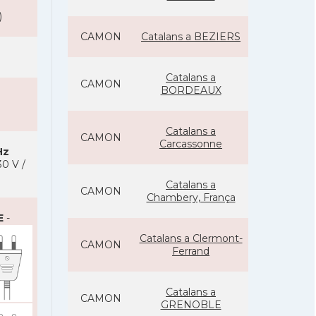
)
CAMON
Catalans a BEZIERS
Catalans a
CAMON
BORDEAUX
Catalans a
CAMON
Carcassonne
Hz
0 V /
Catalans a
CAMON
Chambery, França
E
-
Catalans a Clermont-
CAMON
Ferrand
Catalans a
CAMON
GRENOBLE