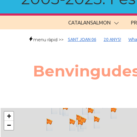
CATALANSALMON
P
menu ràpid >>
SANT JOAN 06
20 ANYS!
Wha
Benvingudes
+
−
..