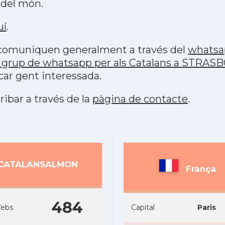
 del món.
uí
.
s comuniquen generalment a través del
whatsa
p grup de whatsapp per als Catalans a STRA
car gent interessada.
ribar a través de la
pàgina de contacte
.
CATALANSALMON
França
484
ebs
Capital
Paris