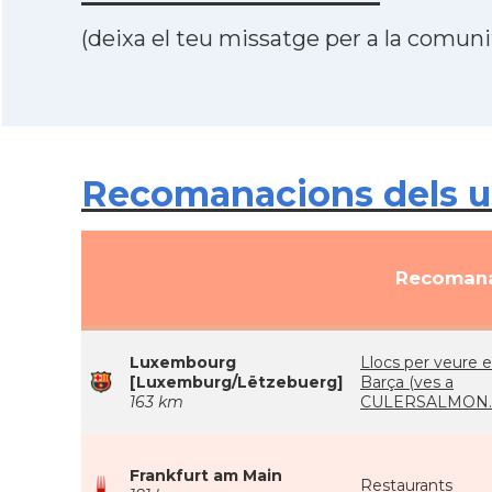
(deixa el teu missatge per a la comunit
Recomanacions dels u
Recomana
Luxembourg
Llocs per veure e
[Luxemburg/Lëtzebuerg]
Barça (ves a
163 km
CULERSALMON.
Frankfurt am Main
Restaurants