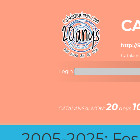
C
http:/
Catalan
Login
20
1
CATALANSALMON:
anys
2005-2025: Fes u