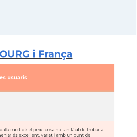
BOURG i França
s usuaris
lla molt bé el peix (cosa no tan fàcil de trobar a
enjar és excel.lent, variat i amb un punt de