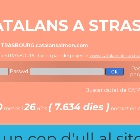
ATALANS A STRA
/STRASBOURG.catalansalmon.com
s a STRASBOURG forma part del projecte
www.catalansalmon.c
Pa
Passwd
per
Buscar ciutat de C
0
26
( 7.634 dies )
mesos i
dies
posant en c
n cop d'ull al site