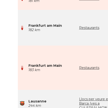
181 km
Frankfurt am Main
Restaurants
182 km
Frankfurt am Main
Restaurants
183 km
Llocs per veure e
Lausanne
Barça (ves a
244 km
CULERSALMON.