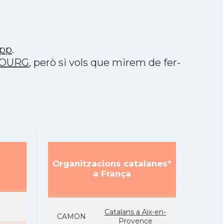
pp
.
SBOURG
, però si vols que mirem de fer-
Organitzacions catalanes*
a França
Catalans a Aix-en-
CAMON
Provence