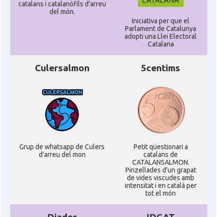
catalans i catalanòfils d'arreu
del món.
Iniciativa per que el
Parlament de Catalunya
adopti una Llei Electoral
Catalana
Culersalmon
5centims
Grup de whatsapp de Culers
Petit qüestionari a
d'arreu del mon
catalans de
CATALANSALMON.
Pinzellades d'un grapat
de vides viscudes amb
intensitat i en català per
tot el món