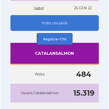
Isabel
25 GEN 22
més usuaris
Registrar-t'hi!
CATALANSALMON
484
Webs
15.319
Usuaris Catalansalmon