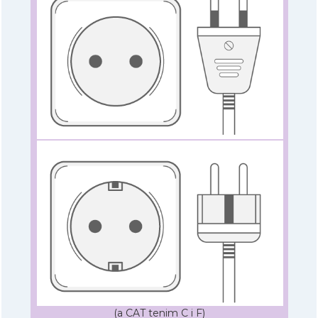
(a CAT tenim C i F)