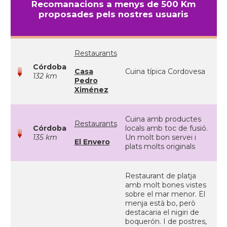
Recomanacions a menys de 500 Km
proposades pels nostres usuaris
Restaurants
Córdoba
Casa
Cuina típica Cordovesa
132 km
Pedro
Ximénez
Cuina amb productes
Restaurants
Córdoba
locals amb toc de fusió.
135 km
Un molt bon servei i
El Envero
plats molts originals
Restaurant de platja
amb molt bones vistes
sobre el mar menor. El
menja està bo, però
destacaria el nigiri de
boquerón. I de postres,