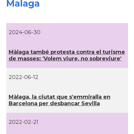
Malaga
CAMON
Catalans a SEVILLA
CAMON
Catalans a VALLADOLID
2024-06-30
Casal
Casa Catalana de Saragossa
Màlaga també protesta contra el turisme
Casal
Casal Català de Tenerife
de masses: 'Volem viure, no sobreviure'
Casal
Casal de Catalunya de Sevilla
2022-06-12
Casal
Cercle Català de Madrid
Màlaga, la ciutat que s'emmiralla en
Barcelona per desbancar Sevilla
* + ambaixades i consolats
2022-02-21