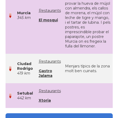
provar la hueva de mújol
con almendra, els callos
Restaurants
Murcia
de morena, el mújol con
345 km
leche de tigre y mango,
El mosqui
i el tartar de lubina. I pels
postres, es
imprescindible probar el
paparajote, un postre
Murcia on es fregeix la
fulla del llimoner.
Restaurants
Ciudad
Menjars típics de la zona
Rodrigo
Gastro
molt ben cuinats.
419 km
Jalama
Restaurants
Setubal
442 km
Xtoria