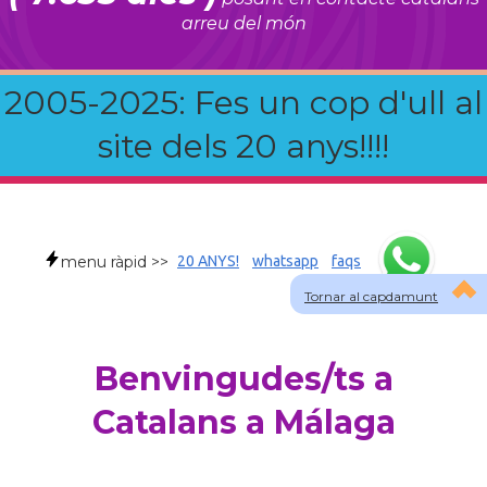
arreu del món
2005-2025: Fes un cop d'ull al
site dels 20 anys!!!!
menu ràpid >>
20 ANYS!
whatsapp
faqs
Tornar al capdamunt
Benvingudes/ts a
Catalans a Málaga