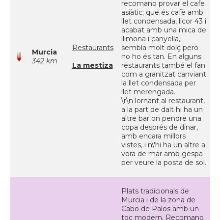
recomano provar el cafe
asiàtic; que és cafè amb
llet condensada, licor 43 i
acabat amb una mica de
llimona i canyella,
Restaurants
sembla molt dolç però
Murcia
no ho és tan. En alguns
342 km
La mestiza
restaurants també el fan
com a granitzat canviant
la llet condensada per
llet merengada.
\r\nTornant al restaurant,
a la part de dalt hi ha un
altre bar on pendre una
copa després de dinar,
amb encara millors
vistes, i n\'hi ha un altre a
vora de mar amb gespa
per veure la posta de sol.
Plats tradicionals de
Murcia i de la zona de
Cabo de Palos amb un
toc modern. Recomano