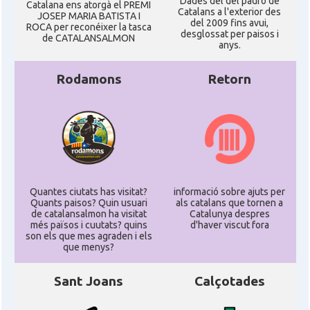
Dades del del padró de
Catalana ens atorgà el PREMI
Catalans a l'exterior des
JOSEP MARIA BATISTA I
del 2009 fins avui,
ROCA per reconéixer la tasca
desglossat per paisos i
de CATALANSALMON
anys.
Rodamons
Retorn
Quantes ciutats has visitat?
informació sobre ajuts per
Quants paisos? Quin usuari
als catalans que tornen a
de catalansalmon ha visitat
Catalunya despres
més països i cuutats? quins
d'haver viscut fora
son els que mes agraden i els
que menys?
Sant Joans
Calçotades