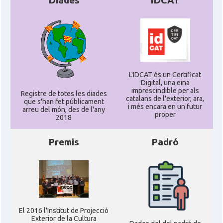
Diades
IDCAT
L'IDCAT és un Certificat
Digital, una eina
imprescindible per als
Registre de totes les diades
catalans de l'exterior, ara,
que s'han fet públicament
i més encara en un futur
arreu del món, des de l'any
proper
2018
Premis
Padró
El 2016 l'Institut de Projecció
Exterior de la Cultura