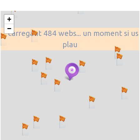
+
−
... carregant 484 webs... un moment si us
plau