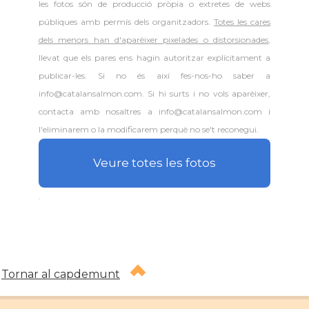
les fotos són de producció pròpia o extretes de webs
públiques amb permís dels organitzadors.
Totes les cares
dels menors han d'aparèixer pixelades o distorsionades
,
llevat que els pares ens hagin autoritzar explícitament a
publicar-les. Si no és així fes-nos-ho saber a
info@catalansalmon.com. Si hi surts i no vols aparèixer,
contacta amb nosaltres a info@catalansalmon.com i
l'eliminarem o la modificarem perquè no se't reconegui.
Veure totes les fotos
.
Tornar al capdemunt