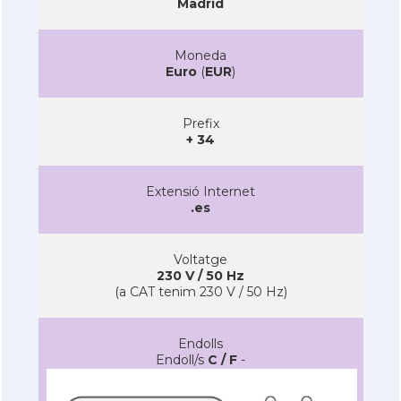
Madrid
Moneda
Euro
(
EUR
)
Prefix
+ 34
Extensió Internet
.es
Voltatge
230 V / 50 Hz
(a CAT tenim 230 V / 50 Hz)
Endolls
Endoll/s
C / F
-