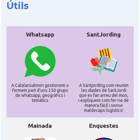
Útils
Whatsapp
SantJording
A Catalansalmon gestionem o
A Santjording.com reunim
formem part d'uns 250 grups
les diades de SantJordi
de whatsapp, geogràfics i
que es fan arreu del mon,
temàtics
i expliquem com fer-ne de
manera fàcil i sense
maldecaps logí­stics!
Mainada
Enquestes