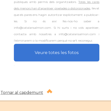
públiques amb permís dels organitzadors.
Totes les cares
dels menors han d'aparèixer pixelades o distorsionades
, llevat
que els pares ens hagin autoritzar explícitament a publicar-
les. Si no és així fes-nos-ho saber a
info@catalansalmon.com. Si hi surts i no vols aparèixer,
contacta amb nosaltres a info@catalansalmon.com i
l'eliminarem o la modificarem perquè no se't reconegui.
Veure totes les fotos
.
Tornar al capdemunt