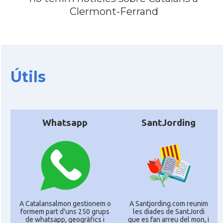
Clermont-Ferrand
CAMON
CATALANS A PARIS
CAMON
Catalans a PERPINYA
Útils
CAMON
Catalans a REIMS
CAMON
Catalans a RENNES
Whatsapp
SantJording
CAMON
Catalans a Rouen
CAMON
Catalans a STRASBOURG
CAMON
Catalans a Toulouse
A Catalansalmon gestionem o
A Santjording.com reunim
formem part d'uns 250 grups
les diades de SantJordi
de whatsapp, geogràfics i
que es fan arreu del mon, i
CAMON
Catalans a TROYES