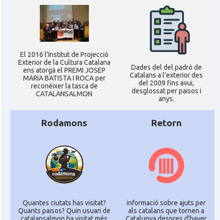
El 2016 l'Institut de Projecció
Exterior de la Cultura Catalana
Dades del del padró de
ens atorgà el PREMI JOSEP
Catalans a l'exterior des
MARIA BATISTA I ROCA per
del 2009 fins avui,
reconéixer la tasca de
desglossat per paisos i
CATALANSALMON
anys.
Rodamons
Retorn
Quantes ciutats has visitat?
informació sobre ajuts per
Quants paisos? Quin usuari de
als catalans que tornen a
catalansalmon ha visitat més
Catalunya despres d'haver