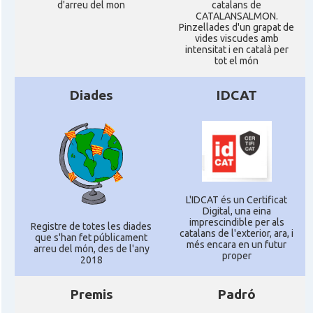
d'arreu del mon
catalans de
CATALANSALMON.
Pinzellades d'un grapat de
vides viscudes amb
intensitat i en català per
tot el món
Diades
IDCAT
L'IDCAT és un Certificat
Digital, una eina
imprescindible per als
Registre de totes les diades
catalans de l'exterior, ara, i
que s'han fet públicament
més encara en un futur
arreu del món, des de l'any
proper
2018
Premis
Padró