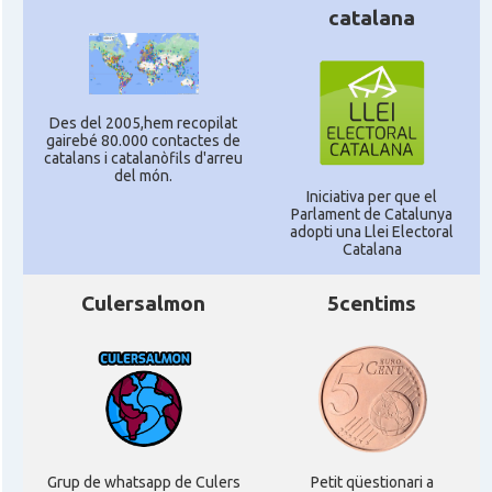
catalana
Consolat
Consolat general a Montpellier
Consolat
Consolat general a Paris
Des del 2005,hem recopilat
gairebé 80.000 contactes de
catalans i catalanòfils d'arreu
del món.
Consolat
Consolat general a Pau
Iniciativa per que el
Parlament de Catalunya
adopti una Llei Electoral
Consolat
Consolat general a Perpinyà
Catalana
Culersalmon
5centims
Consolat
Consolat general a Strasbourg
Consolat
Consolat general a Toulouse
Ambaixada
Ambaixada espanyola a França
* + ambaixades i consolats
Grup de whatsapp de Culers
Petit qüestionari a