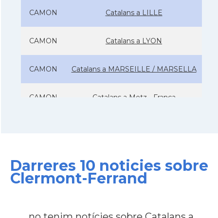
CAMON
Catalans a LILLE
CAMON
Catalans a LYON
CAMON
Catalans a MARSEILLE / MARSELLA
CAMON
Catalans a Metz - França
CAMON
Catalans a Montpellier - França
CAMON
Catalans a NANCY
Darreres 10 noticies sobre
Clermont-Ferrand
CAMON
Catalans a Nantes
CAMON
Catalans a Nice, Niça
no tenim notícies sobre Catalans a