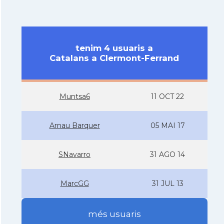
tenim 4 usuaris a
Catalans a Clermont-Ferrand
Muntsa6
11 OCT 22
Arnau Barquer
05 MAI 17
SNavarro
31 AGO 14
MarcGG
31 JUL 13
més usuaris