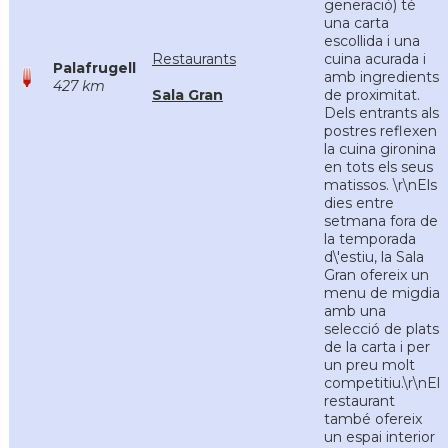
generació) té
una carta
escollida i una
Restaurants
cuina acurada i
Palafrugell
amb ingredients
427 km
Sala Gran
de proximitat.
Dels entrants als
postres reflexen
la cuina gironina
en tots els seus
matissos. \r\nEls
dies entre
setmana fora de
la temporada
d\'estiu, la Sala
Gran ofereix un
menu de migdia
amb una
selecció de plats
de la carta i per
un preu molt
competitiu.\r\nEl
restaurant
també ofereix
un espai interior