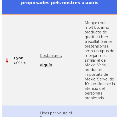
proposades pels nostres usuaris
Menjar molt
molt bo, amb
producte de
qualitat i ben
treballat. Sense
pretensions i
amb un tipus de
Restaurants
menjar molt
Lyon
similar al de
137 km
Piquín
Mèxic. Varis
productes
importats de
Mèxic. Servei de
10, inmillorable la
atenció del
personal i
propietaris.
Llocs per veure el