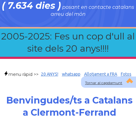
( 7.634 dies )
posant en contacte catalans
arreu del món
2005-2025: Fes un cop d'ull al
site dels 20 anys!!!!
menu ràpid >>
20 ANYS!
whatsapp
Allotjament a FRA
Fotos
Tornar al capdamunt
Benvingudes/ts a Catalans
a Clermont-Ferrand