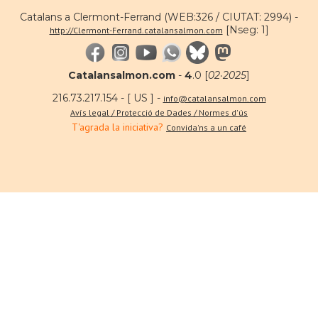
Catalans a Clermont-Ferrand (WEB:326 / CIUTAT: 2994) -
[Nseg: 1]
http://Clermont-Ferrand.catalansalmon.com
Catalansalmon.com
-
4
.0 [
02·2025
]
216.73.217.154 - [ US ] -
info@catalansalmon.com
Avís legal / Protecció de Dades / Normes d'ús
T'agrada la iniciativa?
Convida'ns a un café