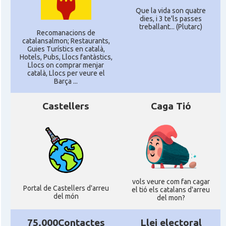
Centre Cultural Català - Casal Jaume I
Casal
Que la vida son quatre
de Perpinyà
dies, i 3 te'ls passes
treballant... (Plutarc)
Recomanacions de
catalansalmon; Restaurants,
Casal
Cercle Català de Marsella
Guies Turístics en català,
Hotels, Pubs, Llocs fantàstics,
Llocs on comprar menjar
Acció
Oficina d'ACCIÓ Paris
català, Llocs per veure el
Barça ...
Delegació
Delegació del Govern a França
Castellers
Caga Tió
Consolat
Consolat general a Bayonne
Consolat
Consolat general a Bordeaux
vols veure com fan cagar
Portal de Castellers d'arreu
el tió els catalans d'arreu
Consolat
Consolat general a Lyon
del món
del mon?
Consolat
Consolat general a Marseille
75.000Contactes
Llei electoral