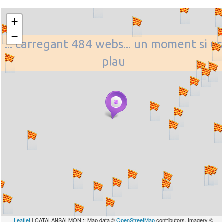
+
−
... carregant 484 webs... un moment si us
plau
Leaflet
| CATALANSALMON :: Map data ©
OpenStreetMap
contributors, Imagery ©