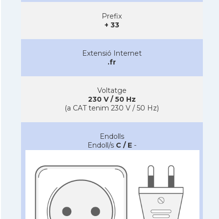
Prefix
+ 33
Extensió Internet
.fr
Voltatge
230 V / 50 Hz
(a CAT tenim 230 V / 50 Hz)
Endolls
Endoll/s
C / E
-