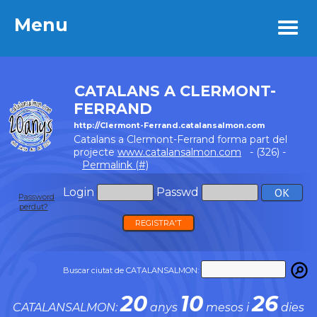
Menu
Menu
CATALANS A CLERMONT-
FERRAND
http://Clermont-Ferrand.catalansalmon.com
Catalans a Clermont-Ferrand forma part del
projecte
www.catalansalmon.com
- (326) -
Permalink (#)
Login
Passwd
Password
perdut?
REGISTRA'T
Buscar ciutat de CATALANSALMON:
20
10
26
CATALANSALMON:
anys
mesos i
dies