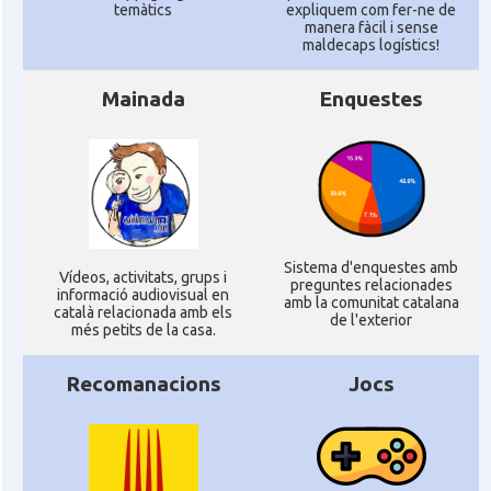
temàtics
expliquem com fer-ne de
manera fàcil i sense
maldecaps logí­stics!
Ateneu Català de l'Eurodistrict
Casal
Strasbourg-Ortenau
Mainada
Enquestes
Casal Català de Grenoble (Maison de
Casal
Catalogne)
Casal Català de Nantes "Tirant lo
Casal
Blanc\"
Sistema d'enquestes amb
Ví­deos, activitats, grups i
preguntes relacionades
informació audiovisual en
amb la comunitat catalana
Casal
Casal Català de Tolosa de Llenguadoc
català relacionada amb els
de l'exterior
més petits de la casa.
Casal
Casal de Catalunya de París
Recomanacions
Jocs
Casal
Centre Català d'Occitània