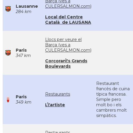
Barça (ves a
Lausanne
CULERSALMON.com)
284 km
Local del Centre
Català de LAUSANA
Llocs per veure el
Barça (ves a
Paris
CULERSALMON.com)
347 km
Corcoran\'s Grands
Boulevards
Restaurant
francès de cuina
Restaurants
típica francesa.
Paris
Simple pero
349 km
L\'artiste
molt bo i els
cambrers molt
simpàtics.
Restaurants