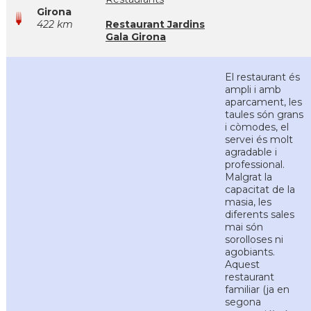
Girona
422 km
Restaurant Jardins
Gala Girona
El restaurant és
ampli i amb
aparcament, les
taules són grans
i còmodes, el
servei és molt
agradable i
professional.
Malgrat la
capacitat de la
masia, les
diferents sales
mai són
sorolloses ni
agobiants.
Aquest
restaurant
familiar (ja en
segona