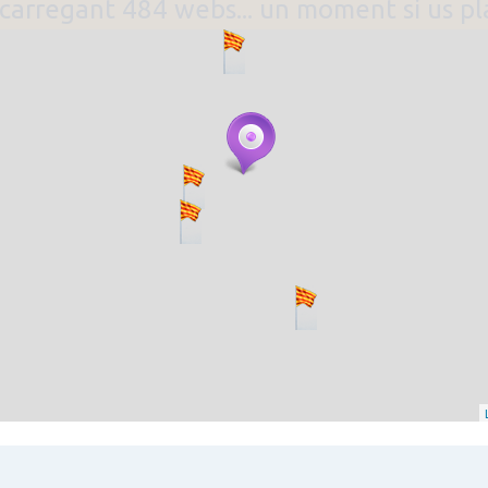
. carregant 484 webs... un moment si us p