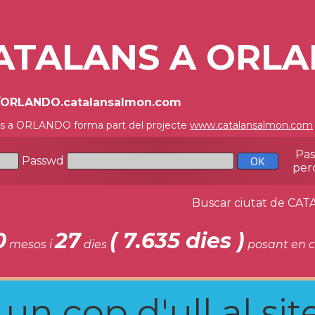
ATALANS A ORL
//ORLANDO.catalansalmon.com
ns a ORLANDO forma part del projecte
www.catalansalmon.com
Pa
Passwd
per
Buscar ciutat de C
0
27
( 7.635 dies )
mesos i
dies
posant en c
n cop d'ull al site