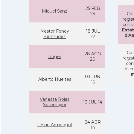
25 FEB
Miquel Sanz
24
Cat
regist
conso
Estat
Nestor Fenoy
18 JUL
d'A
Bermudez
22
Cat
28 AGO
Roger
regist
20
con
d'ar
m
03 JUN
Alberto Hueltes
15
Vanessa Rojas
13 JUL 14
Sotomayor
24 ABR
Jesuo Armengol
14