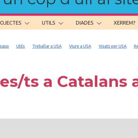
ROJECTES
UTILS
DIADES
XERREM?
sapp
Utils
Treballar a USA
Viure a USA
Visats per USA
R
es/ts a Catalans