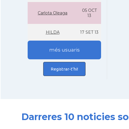
05 OCT
Carlota Oleaga
13
HILDA
17 SET 13
més usuaris
Registrar-t'hi!
Darreres 10 noticies s