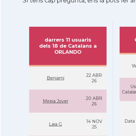
Si tens cap pregunta, ens la pots fer ar
darrers 11 usuaris
dels 18 de Catalans a
ORLANDO
W
22 ABR
Benjami
26
Us
Catal
20 ABR
Mireia Jover
26
Data 
14 NOV
Laia G
25