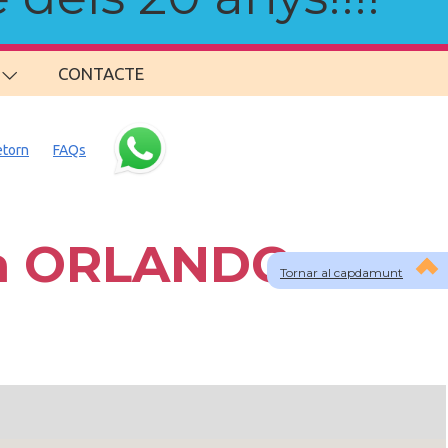
CONTACTE
etorn
FAQs
 a ORLANDO
Tornar al capdamunt