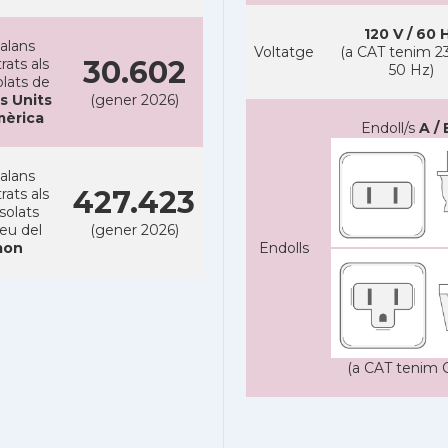
120 V / 60 
alans
Voltatge
(a CAT tenim 23
30.602
rats als
50 Hz)
lats de
s Units
(gener 2026)
mèrica
Endoll/s
A / 
alans
427.423
rats als
solats
reu del
(gener 2026)
on
Endolls
(a CAT tenim C