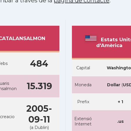
ribar a través de la
pàgina de contacte
.
CATALANSALMON
Estats Unit
d'Amèrica
484
ebs
Capital
Washingt
uaris
15.319
Moneda
Dollar
(
US
ansalmon
Prefix
+ 1
2005-
creacio
09-11
Extensió
.us
Internet
(a Dublin)