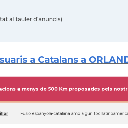
at al tauler d'anuncis)
uaris a Catalans a ORLAND
cions a menys de 500 Km proposades pels nostre
llor
Fusiò espanyola-catalana amb algun toc llatinoamericà