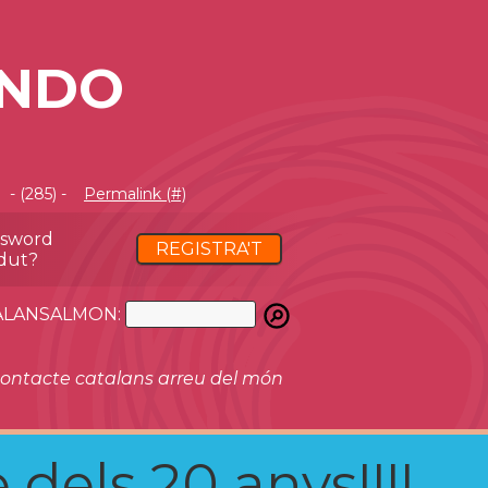
ANDO
- (285) -
Permalink (#)
ssword
REGISTRA'T
dut?
ATALANSALMON:
ontacte catalans arreu del món
 dels 20 anys!!!!