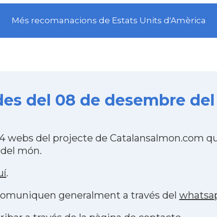
Més recomanacions de Estats Units d'Amèrica
es del 08 de desembre del
 webs del projecte de Catalansalmon.com que
 del món.
uí
.
s comuniquen generalment a través del
whatsa