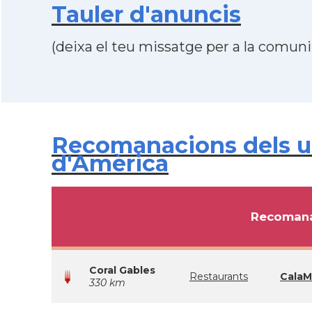
Tauler d'anuncis
(deixa el teu missatge per a la comunit
Recomanacions dels us
d'Amèrica
Recomana
Coral Gables
Restaurants
CalaMi
330 km