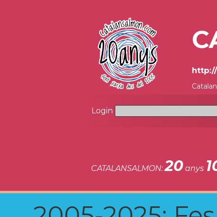
C
http:
Catala
Login
20
1
CATALANSALMON:
anys
2005-2025: Fes u