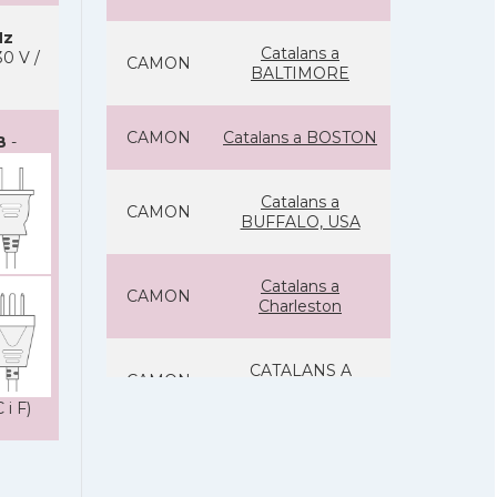
Hz
Catalans a
0 V /
CAMON
BALTIMORE
CAMON
Catalans a BOSTON
B
-
Catalans a
CAMON
BUFFALO, USA
Catalans a
CAMON
Charleston
CATALANS A
CAMON
CHICAGO
 i F)
Catalans a
CAMON
CLEVELAND