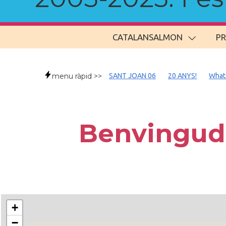
CATALANSALMON
P
menu ràpid >>
SANT JOAN 06
20 ANYS!
What
Benvingud
+
−