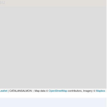
lau
Leaflet
| CATALANSALMON :: Map data ©
OpenStreetMap
contributors, Imagery ©
Mapbox