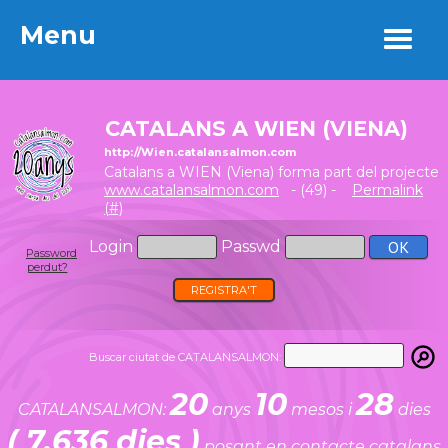
Menu
Menu
CATALANS A WIEN (VIENA)
http://Wien.catalansalmon.com
Catalans a WIEN (Viena) forma part del projecte
www.catalansalmon.com
- (49) -
Permalink
(#)
Login
Passwd
Password
perdut?
REGISTRA'T
Buscar ciutat de CATALANSALMON:
20
10
28
CATALANSALMON:
anys
mesos i
dies
( 7.636 dies )
posant en contacte catalans