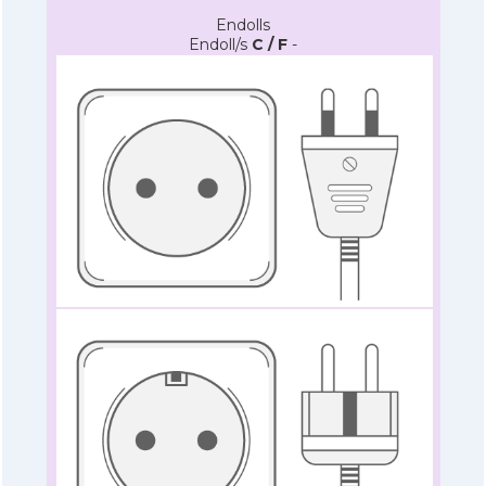
Endolls
Endoll/s
C / F
-