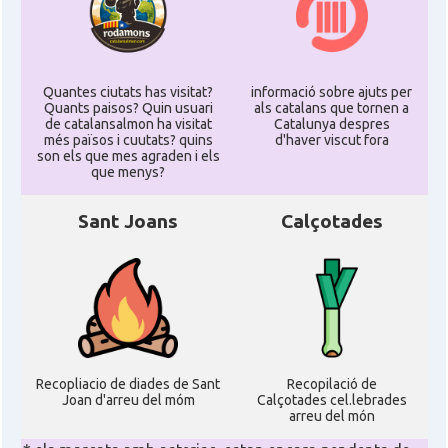
Quantes ciutats has visitat?
informació sobre ajuts per
Quants paisos? Quin usuari
als catalans que tornen a
de catalansalmon ha visitat
Catalunya despres
més països i cuutats? quins
d'haver viscut fora
son els que mes agraden i els
que menys?
Sant Joans
Calçotades
Recopliacio de diades de Sant
Recopilació de
Joan d'arreu del móm
Calçotades cel.lebrades
arreu del món