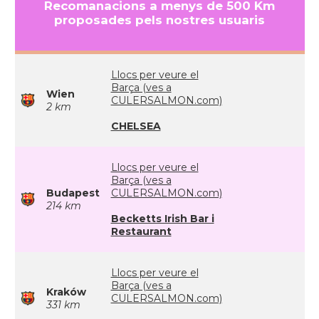
Recomanacions a menys de 500 Km
proposades pels nostres usuaris
Llocs per veure el
Barça (ves a
Wien
CULERSALMON.com)
2 km
CHELSEA
Llocs per veure el
Barça (ves a
Budapest
CULERSALMON.com)
214 km
Becketts Irish Bar i
Restaurant
Llocs per veure el
Barça (ves a
Kraków
CULERSALMON.com)
331 km