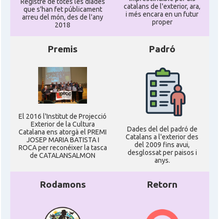
Registre de totes les diades
catalans de l'exterior, ara,
que s'han fet públicament
i més encara en un futur
arreu del món, des de l'any
proper
2018
Premis
Padró
El 2016 l'Institut de Projecció
Exterior de la Cultura
Dades del del padró de
Catalana ens atorgà el PREMI
Catalans a l'exterior des
JOSEP MARIA BATISTA I
del 2009 fins avui,
ROCA per reconéixer la tasca
desglossat per paisos i
de CATALANSALMON
anys.
Rodamons
Retorn