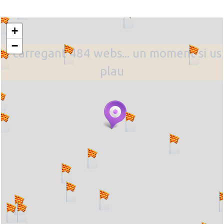
+
−
... carregant 484 webs... un moment si us
plau