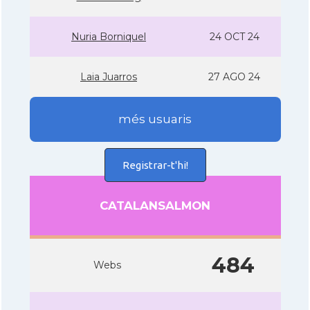
Nuria Borniquel
24 OCT 24
Laia Juarros
27 AGO 24
més usuaris
Registrar-t'hi!
CATALANSALMON
484
Webs