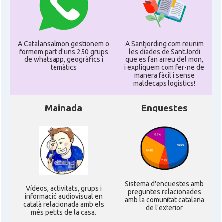
A Catalansalmon gestionem o
A Santjording.com reunim
formem part d'uns 250 grups
les diades de SantJordi
de whatsapp, geogràfics i
que es fan arreu del mon,
temàtics
i expliquem com fer-ne de
manera fàcil i sense
maldecaps logí­stics!
Mainada
Enquestes
Sistema d'enquestes amb
Ví­deos, activitats, grups i
preguntes relacionades
informació audiovisual en
amb la comunitat catalana
català relacionada amb els
de l'exterior
més petits de la casa.