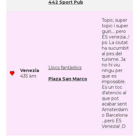
442 Sport Pub
Topic, super
topic i super
guiri.... pero
ÉS venezia...!
ps: La ciutat
ha sucumbit
al pes del
turisme. Ja
no hi viu
Llocs fantàstics
Venezia
ningu per
435 km
que es
Piaza San Marco
impossible.
Es un toc
d'atencio al
que pot
acabar sent
Amsterdam
o Barcelona
...però ÉS
Venezia! ;D