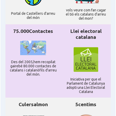
vols veure com fan cagar
Portal de Castellers d'arreu
el tió els catalans d'arreu
del món
del mon?
75.000Contactes
Llei electoral
catalana
Des del 2005,hem recopilat
gairebé 80.000 contactes de
catalans i catalanòfils d'arreu
del món.
Iniciativa per que el
Parlament de Catalunya
adopti una Llei Electoral
Catalana
Culersalmon
5centims