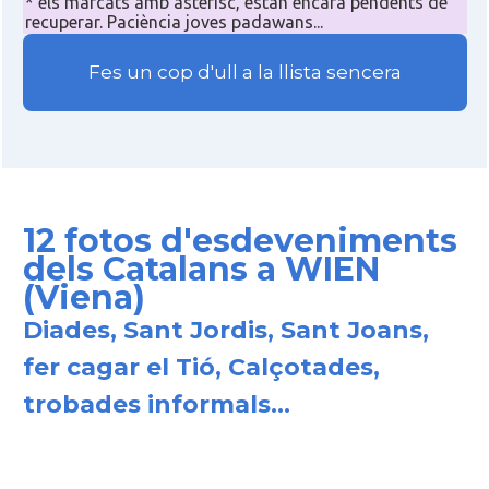
* els marcats amb asterisc, estan encara pendents de
recuperar. Paciència joves padawans...
Fes un cop d'ull a la llista sencera
12 fotos d'esdeveniments
dels Catalans a WIEN
(Viena)
Diades, Sant Jordis, Sant Joans,
fer cagar el Tió, Calçotades,
trobades informals...