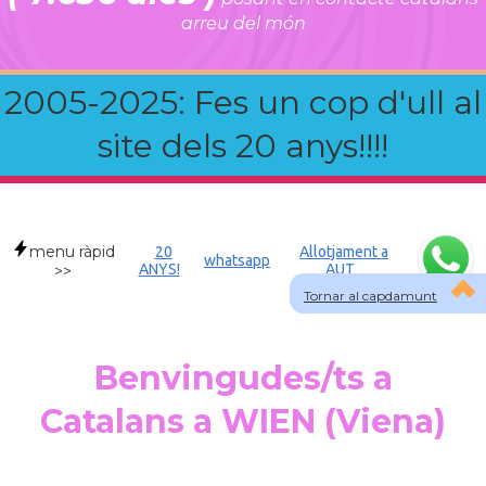
arreu del món
2005-2025: Fes un cop d'ull al
site dels 20 anys!!!!
menu ràpid
20
Allotjament a
whatsapp
ANYS!
AUT
>>
Tornar al capdamunt
Benvingudes/ts a
Catalans a WIEN (Viena)