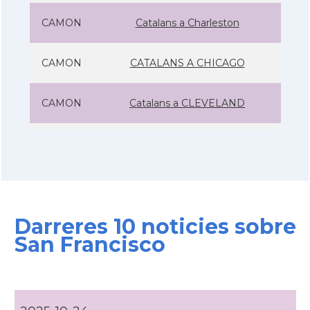
CAMON
Catalans a Charleston
CAMON
CATALANS A CHICAGO
CAMON
Catalans a CLEVELAND
CAMON
Catalans a COLORADO
CAMON
Catalans a COLUMBUS
Darreres 10 noticies sobre
CAMON
Catalans a CONNECTICUT
San Francisco
CAMON
Catalans a DALLAS
CAMON
Catalans a DAVIS