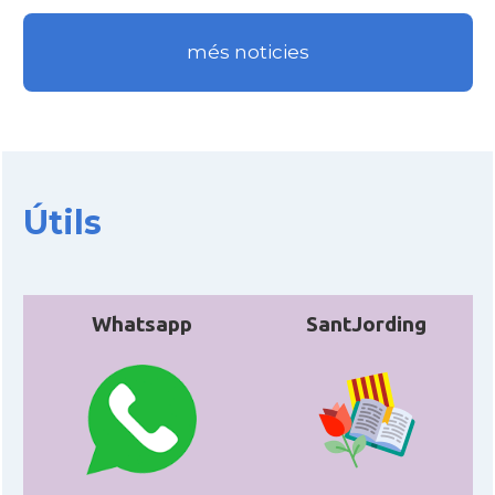
més noticies
CAMON
Catalans a WYOMING
American Institute for Catalan
Casal
Studies (AICS)
Casal
Casal Català de Minnesota
Útils
Casal
Casal Català del Nord de Califòrnia
Whatsapp
SantJording
Casal dels Països Catalans a
Casal
Califòrnia
Casal
Catalan Institute of America
Casal
Fundació Paulí Bellet