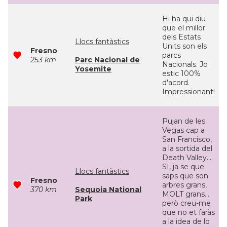
Hi ha qui diu
que el millor
dels Estats
Llocs fantàstics
Units son els
Fresno
parcs
253 km
Parc Nacional de
Nacionals. Jo
Yosemite
estic 100%
d'acord.
Impressionant!
Pujan de les
Vegas cap a
San Francisco,
a la sortida del
Death Valley....
SI, ja se que
Llocs fantàstics
saps que son
Fresno
arbres grans,
370 km
Sequoia National
MOLT grans...
Park
però creu-me
que no et faràs
a la idea de lo