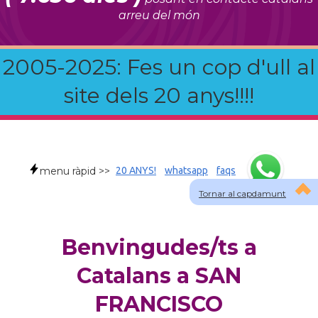
arreu del món
2005-2025: Fes un cop d'ull al
site dels 20 anys!!!!
menu ràpid >>
20 ANYS!
whatsapp
faqs
Tornar al capdamunt
Benvingudes/ts a
Catalans a SAN
FRANCISCO