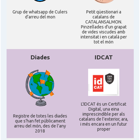
Grup de whatsapp de Culers
Petit qüestionari a
d'arreu del mon
catalans de
CATALANSALMON.
Pinzellades d'un grapat
de vides viscudes amb
intensitat i en català per
tot el món
Diades
IDCAT
L'IDCAT és un Certificat
Digital, una eina
imprescindible per als
Registre de totes les diades
catalans de l'exterior, ara,
que s'han fet públicament
i més encara en un futur
arreu del món, des de l'any
proper
2018