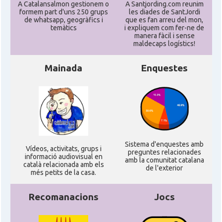
A Catalansalmon gestionem o
A Santjording.com reunim
formem part d'uns 250 grups
les diades de SantJordi
de whatsapp, geogràfics i
que es fan arreu del mon,
North American Catalan Society
Casal
temàtics
i expliquem com fer-ne de
(NACS)
manera fàcil i sense
maldecaps logí­stics!
Acció
ACCIÓ a Austin
Mainada
Enquestes
Acció
Acció a New York
Acció
ACCIÓ a Silicon Valley
Sistema d'enquestes amb
Acció
Acció a Washington DC
Ví­deos, activitats, grups i
preguntes relacionades
informació audiovisual en
amb la comunitat catalana
català relacionada amb els
de l'exterior
més petits de la casa.
Acció
ACCIÓ Miami
Recomanacions
Jocs
Delegació del Govern als Estats
Delegació
Units i Canadà (New York)