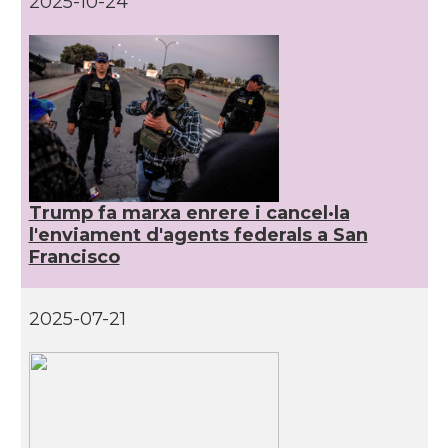
2025-10-24
CAMON
Catalans a DETROIT
CAMON
Catalans a DURHAM, NC
CAMON
Catalans a Hawaii
Trump fa marxa enrere i cancel·la
CAMON
Catalans a Houston - Texas
l'enviament d'agents federals a San
Francisco
CAMON
Catalans a INDIANA
2025-07-21
CAMON
Catalans a IOWA
CAMON
Catalans a IRVINE