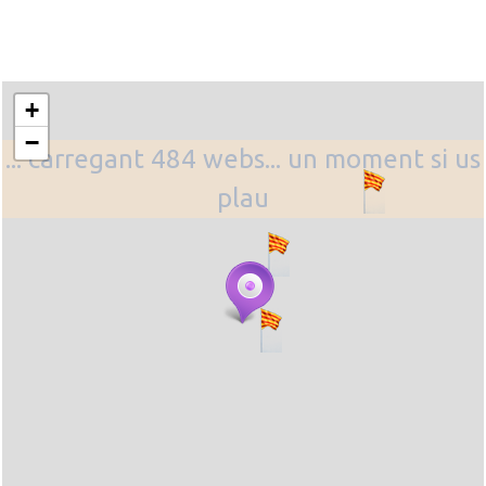
+
−
... carregant 484 webs... un moment si us
plau