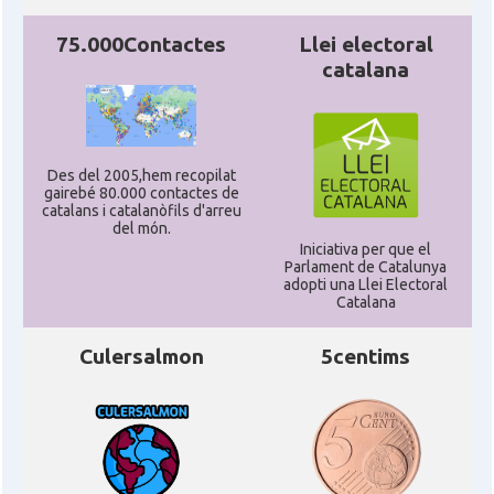
Consolat
Consolat general a San Francisco
75.000Contactes
Llei electoral
catalana
Consolat
Consolat general a Washington
Ambaixada espanyola a Estats Units
Ambaixada
d'Amèrica
Des del 2005,hem recopilat
gairebé 80.000 contactes de
* + ambaixades i consolats
catalans i catalanòfils d'arreu
del món.
Iniciativa per que el
Parlament de Catalunya
adopti una Llei Electoral
Catalana
Culersalmon
5centims