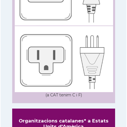
(a CAT tenim C i F)
Organitzacions catalanes* a Estats
Units d'Amèrica