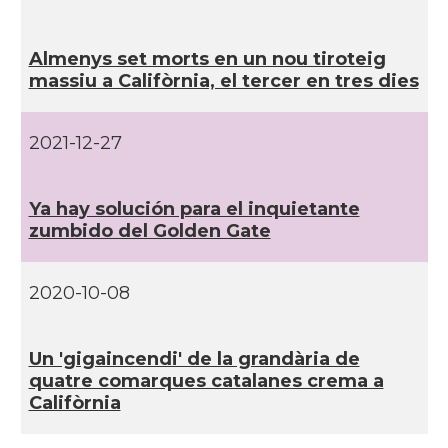
CAMON
Catalans a SEATTLE
Almenys set morts en un nou tiroteig
Catalans a Silicon Valley (San Jose),
massiu a Califòrnia, el tercer en tres dies
CAMON
California, USA
2021-12-27
CAMON
Catalans a TAMPA
CAMON
Catalans a TENNESSEE
Ya hay solución para el inquietante
zumbido del Golden Gate
CAMON
Catalans a UTAH
2020-10-08
CAMON
Catalans a VIRGINIA
Un 'gigaincendi' de la grandària de
quatre comarques catalanes crema a
CAMON
Catalans a WASHINGTON DC
Califòrnia
CAMON
Catalans a WISCONSIN