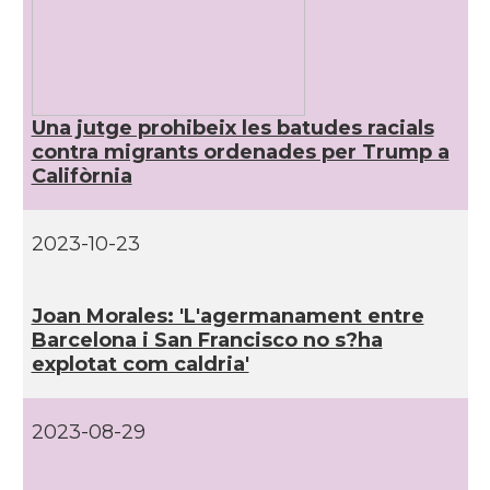
CAMON
Catalans a NEW MEXICO
CAMON
Catalans a New Orleans
Una jutge prohibeix les batudes racials
contra migrants ordenades per Trump a
CAMON
CATALANS A NEW YORK
Califòrnia
CAMON
Catalans a OKLAHOMA
2023-10-23
CAMON
Catalans a ORLANDO
Joan Morales: 'L'agermanament entre
Barcelona i San Francisco no s?ha
Catalans a Philadelphia,
CAMON
Pennsylvania, USA
explotat com caldria'
CAMON
Catalans a PHOENIX
2023-08-29
CAMON
Catalans a Portland (OR)