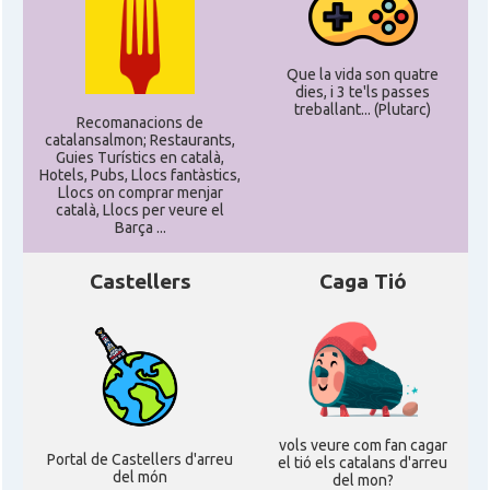
Delegació del Govern als Estats
Delegació
Units i Canadà (Washington)
Que la vida son quatre
dies, i 3 te'ls passes
treballant... (Plutarc)
Consolat
Consolat general a Boston
Recomanacions de
catalansalmon; Restaurants,
Guies Turístics en català,
Hotels, Pubs, Llocs fantàstics,
Consolat
Consolat general a Chicago
Llocs on comprar menjar
català, Llocs per veure el
Barça ...
Consolat
Consolat general a Houston
Castellers
Caga Tió
Consolat
Consolat general a Los Angeles
Consolat
Consolat general a Miami
Consolat
Consolat general a New York City
vols veure com fan cagar
Portal de Castellers d'arreu
el tió els catalans d'arreu
del món
del mon?