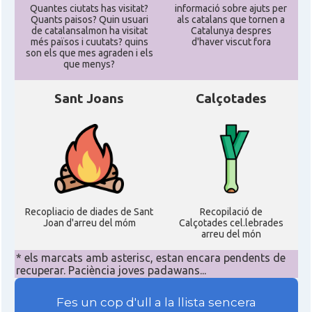
Quantes ciutats has visitat?
informació sobre ajuts per
Quants paisos? Quin usuari
als catalans que tornen a
de catalansalmon ha visitat
Catalunya despres
més països i cuutats? quins
d'haver viscut fora
son els que mes agraden i els
que menys?
Sant Joans
Calçotades
Recopliacio de diades de Sant
Recopilació de
Joan d'arreu del móm
Calçotades cel.lebrades
arreu del món
* els marcats amb asterisc, estan encara pendents de
recuperar. Paciència joves padawans...
Fes un cop d'ull a la llista sencera