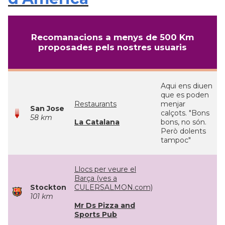
Recomanacions a menys de 500 Km
proposades pels nostres usuaris
Aqui ens diuen
que es poden
Restaurants
menjar
San Jose
calçots. "Bons
58 km
La Catalana
bons, no són.
Però dolents
tampoc"
Llocs per veure el
Barça (ves a
Stockton
CULERSALMON.com)
101 km
Mr Ds Pizza and
Sports Pub