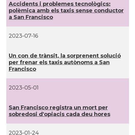
Accidents i problemes tecnològics:
polèmica amb els taxis sense conductor
a San Francisco
CAMON
Catalans a PROVIDENCE
CAMON
Catalans a RENO
2023-07-16
CAMON
Catalans a SAINT LOUIS
Un con de trànsit, la sorprenent solució
per frenar els taxis autònoms a San
Francisco
CAMON
Catalans a San Antonio - Texas
CAMON
Catalans a San Diego
2023-05-01
CAMON
Catalans a SAN FRANCISCO
San Francisco registra un mort per
sobredosi d'opiacis cada deu hores
CAMON
Catalans a Sarasota, Florida, USA
2023-01-24