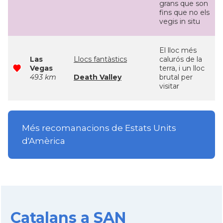
grans que son
fins que no els
vegis in situ
El lloc més
Las
Llocs fantàstics
calurós de la
Vegas
terra, i un lloc
493 km
Death Valley
brutal per
visitar
Més recomanacions de Estats Units
d'Amèrica
Catalans a SAN