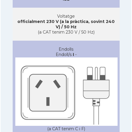
Voltatge
officialment 230 V (a la pràctica, sovint 240
V) / 50 Hz
(a CAT tenim 230 V / 50 Hz)
Endolls
Endoll/s
I
-
(a CAT tenim C i F)