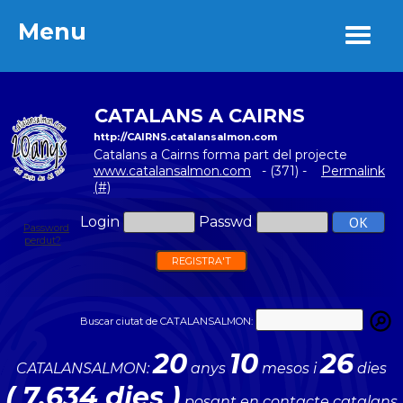
Menu
Menu
CATALANS A CAIRNS
http://CAIRNS.catalansalmon.com
Catalans a Cairns forma part del projecte
www.catalansalmon.com
- (371) -
Permalink
(#)
Login
Passwd
Password
perdut?
REGISTRA'T
Buscar ciutat de CATALANSALMON:
20
10
26
CATALANSALMON:
anys
mesos i
dies
( 7.634 dies )
posant en contacte catalans