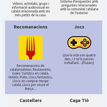
Sistema d'enquestes amb
Ví­deos, activitats, grups i
preguntes relacionades
informació audiovisual en
amb la comunitat catalana
català relacionada amb els
de l'exterior
més petits de la casa.
Recomanacions
Jocs
Que la vida son quatre
dies, i 3 te'ls passes
treballant... (Plutarc)
Recomanacions de
catalansalmon; Restaurants,
Guies Turístics en català,
Hotels, Pubs, Llocs fantàstics,
Llocs on comprar menjar
català, Llocs per veure el
Barça ...
Castellers
Caga Tió