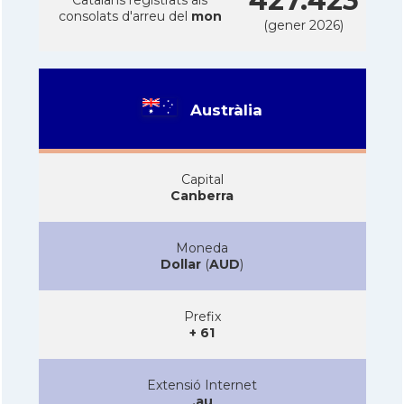
427.423
consolats d'arreu del
mon
(gener 2026)
Austràlia
Capital
Canberra
Moneda
Dollar
(
AUD
)
Prefix
+ 61
Extensió Internet
.au