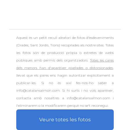
Aquest és un petit recull aleatori de
fotos d'esdeveniments
(Diades, Sant Jordis, Tions) recopilades als nostre sites. Totes
les fotos són de producció pròpia o extretes de webs
públiques amb permís dels organitzadors.
Totes les cares
dels menors han d'aparèixer pixelades o distorsionades
,
llevat que els pares ens hagin autoritzar explícitament a
publicar-les. Si no és així fes-nos-ho saber a
info@catalansalmon.com. Si hi surts i no vols aparèixer,
contacta amb nosaltres a info@catalansalmon.com i
l'eliminarem o la modificarem perquè no se't reconegui.
Veure totes les fotos