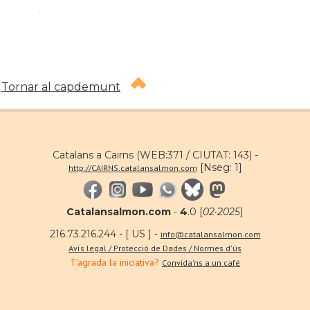
.
Tornar al capdemunt
Catalans a Cairns (WEB:371 / CIUTAT: 143) -
[Nseg: 1]
http://CAIRNS.catalansalmon.com
Catalansalmon.com
-
4
.0 [
02·2025
]
216.73.216.244 - [ US ] -
info@catalansalmon.com
Avís legal / Protecció de Dades / Normes d'ús
T'agrada la iniciativa?
Convida'ns a un café