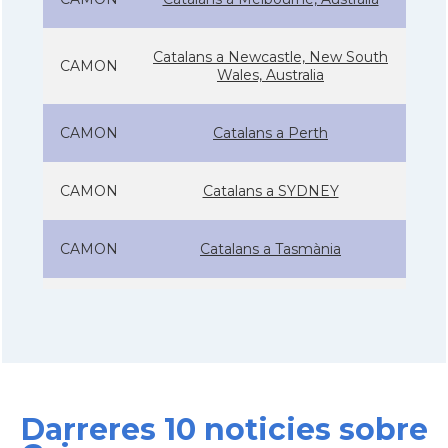
Catalans a Newcastle, New South
CAMON
Wales, Australia
CAMON
Catalans a Perth
CAMON
Catalans a SYDNEY
CAMON
Catalans a Tasmània
CAMON
Catalanes a Warrnambool
Casal
Casal Català de Nova Gal·les del Sud
Darreres 10 noticies sobre
Casal
Casal Català de Victòria