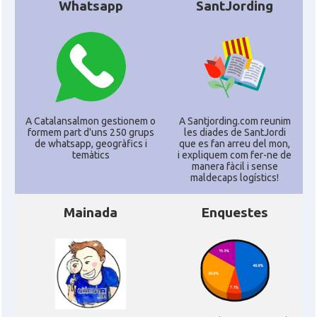
Whatsapp
SantJording
A Catalansalmon gestionem o
A Santjording.com reunim
formem part d'uns 250 grups
les diades de SantJordi
de whatsapp, geogràfics i
que es fan arreu del mon,
temàtics
i expliquem com fer-ne de
manera fàcil i sense
maldecaps logí­stics!
Mainada
Enquestes