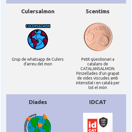
Culersalmon
5centims
Grup de whatsapp de Culers
Petit qüestionari a
d'arreu del mon
catalans de
CATALANSALMON.
Pinzellades d'un grapat
de vides viscudes amb
intensitat i en català per
tot el món
Diades
IDCAT