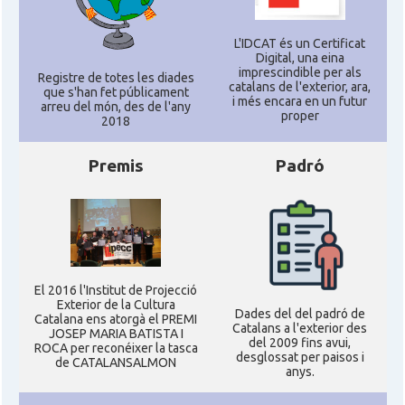
L'IDCAT és un Certificat
Digital, una eina
imprescindible per als
Registre de totes les diades
catalans de l'exterior, ara,
que s'han fet públicament
i més encara en un futur
arreu del món, des de l'any
proper
2018
Premis
Padró
El 2016 l'Institut de Projecció
Exterior de la Cultura
Dades del del padró de
Catalana ens atorgà el PREMI
Catalans a l'exterior des
JOSEP MARIA BATISTA I
del 2009 fins avui,
ROCA per reconéixer la tasca
desglossat per paisos i
de CATALANSALMON
anys.