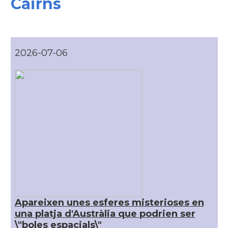
Cairns
Consolat
Consolat general a Melbourne
Consolat
Consolat general a Sydney
2026-07-06
Ambaixada
Ambaixada espanyola a Austràlia
* + ambaixades i consolats
Apareixen unes esferes misterioses en
una platja d'Austràlia que podrien ser
\"boles espacials\"