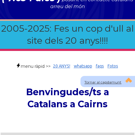
arreu del món
2005-2025: Fes un cop d'ull al
site dels 20 anys!!!!
menu ràpid >>
20 ANYS!
whatsapp
faqs
Fotos
Tornar al capdamunt
Benvingudes/ts a
Catalans a Cairns