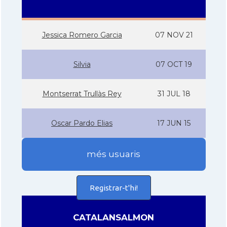
Jessica Romero Garcia
07 NOV 21
Silvia
07 OCT 19
Montserrat Trullàs Rey
31 JUL 18
Oscar Pardo Elias
17 JUN 15
més usuaris
Registrar-t'hi!
CATALANSALMON