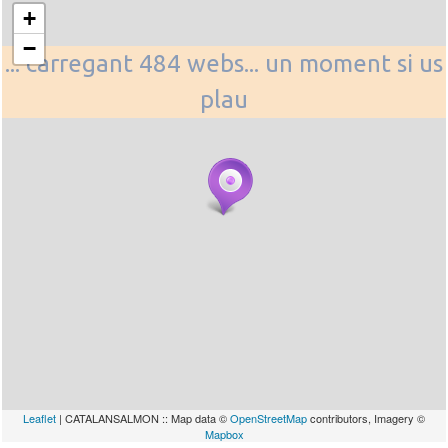
+
−
... carregant 484 webs... un moment si us
plau
Leaflet
| CATALANSALMON :: Map data ©
OpenStreetMap
contributors, Imagery ©
Mapbox