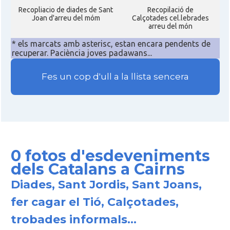
Recopliacio de diades de Sant
Recopilació de
Joan d'arreu del móm
Calçotades cel.lebrades
arreu del món
* els marcats amb asterisc, estan encara pendents de
recuperar. Paciència joves padawans...
Fes un cop d'ull a la llista sencera
0 fotos d'esdeveniments
dels Catalans a Cairns
Diades, Sant Jordis, Sant Joans,
fer cagar el Tió, Calçotades,
trobades informals...