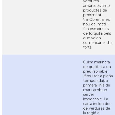
verdures i
amanides amb
productes de
proximitat.
\r\nObren a les
nou del matí i
fan esmorzars
de forquilla pels
que volen
comencar el dia
forts.
Cuina marinera
de qualitat a un
preu raonable
(fins i tot a plena
temporada), a
primera linia de
mar i amb un
servei
impecable. La
carta inclou des
de verdures de
la regió a