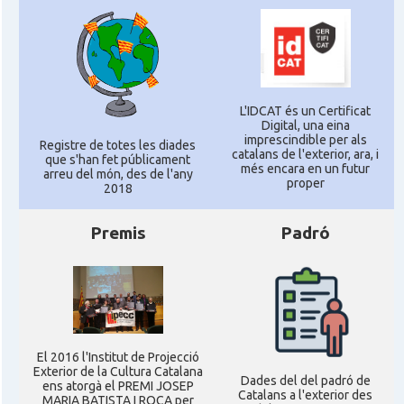
L'IDCAT és un Certificat
Digital, una eina
imprescindible per als
Registre de totes les diades
catalans de l'exterior, ara, i
que s'han fet públicament
més encara en un futur
arreu del món, des de l'any
proper
2018
Premis
Padró
El 2016 l'Institut de Projecció
Exterior de la Cultura Catalana
Dades del del padró de
ens atorgà el PREMI JOSEP
Catalans a l'exterior des
MARIA BATISTA I ROCA per