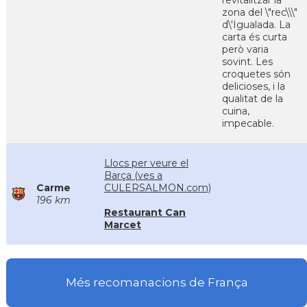
revitalitzar la
zona del \"rec\\\"
d\'Igualada. La
carta és curta
però varia
sovint. Les
croquetes són
delicioses, i la
qualitat de la
cuina,
impecable.
Llocs per veure el
Barça (ves a
Carme
CULERSALMON.com)
196 km
Restaurant Can
Marcet
Més recomanacions de França