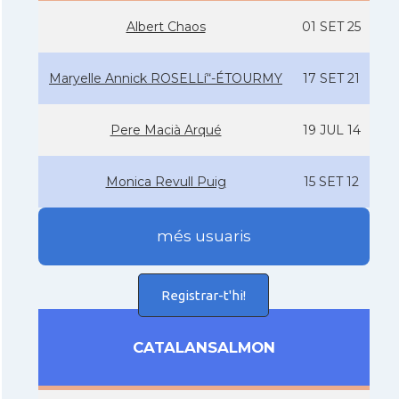
Albert Chaos
01 SET 25
Maryelle Annick ROSELLí“-ÉTOURMY
17 SET 21
Pere Macià Arqué
19 JUL 14
Monica Revull Puig
15 SET 12
més usuaris
Registrar-t'hi!
CATALANSALMON