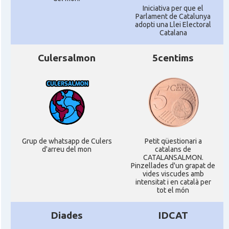
Iniciativa per que el
Parlament de Catalunya
adopti una Llei Electoral
Consolat
Consolat general a Perpinyà
Catalana
Culersalmon
5centims
Consolat
Consolat general a Strasbourg
Consolat
Consolat general a Toulouse
Ambaixada
Ambaixada espanyola a França
* + ambaixades i consolats
Grup de whatsapp de Culers
Petit qüestionari a
d'arreu del mon
catalans de
CATALANSALMON.
Pinzellades d'un grapat de
vides viscudes amb
intensitat i en català per
tot el món
Diades
IDCAT