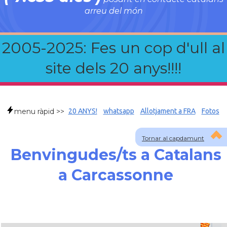
arreu del món
2005-2025: Fes un cop d'ull al
site dels 20 anys!!!!
menu ràpid >>
20 ANYS!
whatsapp
Allotjament a FRA
Fotos
Tornar al capdamunt
Benvingudes/ts a Catalans
a Carcassonne