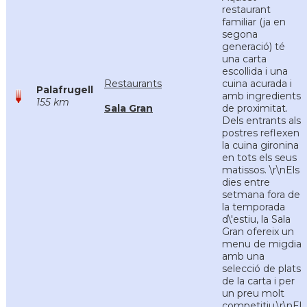
restaurant
familiar (ja en
segona
generació) té
una carta
escollida i una
Restaurants
cuina acurada i
Palafrugell
amb ingredients
155 km
Sala Gran
de proximitat.
Dels entrants als
postres reflexen
la cuina gironina
en tots els seus
matissos. \r\nEls
dies entre
setmana fora de
la temporada
d\'estiu, la Sala
Gran ofereix un
menu de migdia
amb una
selecció de plats
de la carta i per
un preu molt
competitiu.\r\nEl