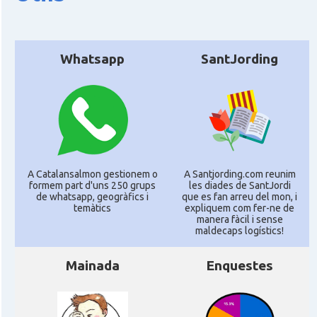
CAMON
Catalans a RENNES
Whatsapp
SantJording
CAMON
Catalans a Rouen
CAMON
Catalans a STRASBOURG
CAMON
Catalans a Toulouse
A Catalansalmon gestionem o
A Santjording.com reunim
formem part d'uns 250 grups
les diades de SantJordi
de whatsapp, geogràfics i
que es fan arreu del mon, i
CAMON
Catalans a TROYES
temàtics
expliquem com fer-ne de
manera fàcil i sense
maldecaps logí­stics!
Ateneu Català de l'Eurodistrict
Casal
Strasbourg-Ortenau
Mainada
Enquestes
Casal Català de Grenoble (Maison de
Casal
Catalogne)