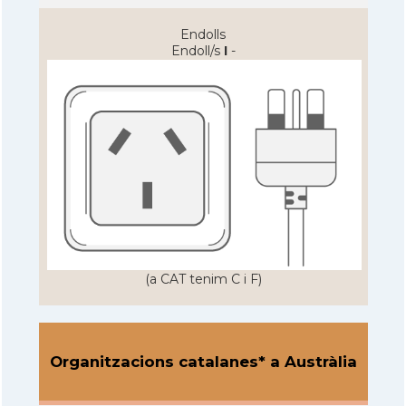
Endolls
Endoll/s
I
-
(a CAT tenim C i F)
Organitzacions catalanes* a Austràlia