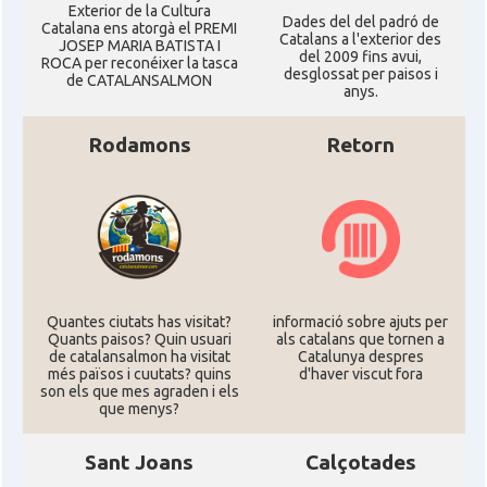
Exterior de la Cultura
Dades del del padró de
Catalana ens atorgà el PREMI
Catalans a l'exterior des
JOSEP MARIA BATISTA I
del 2009 fins avui,
ROCA per reconéixer la tasca
desglossat per paisos i
de CATALANSALMON
anys.
Rodamons
Retorn
Quantes ciutats has visitat?
informació sobre ajuts per
Quants paisos? Quin usuari
als catalans que tornen a
de catalansalmon ha visitat
Catalunya despres
més països i cuutats? quins
d'haver viscut fora
son els que mes agraden i els
que menys?
Sant Joans
Calçotades