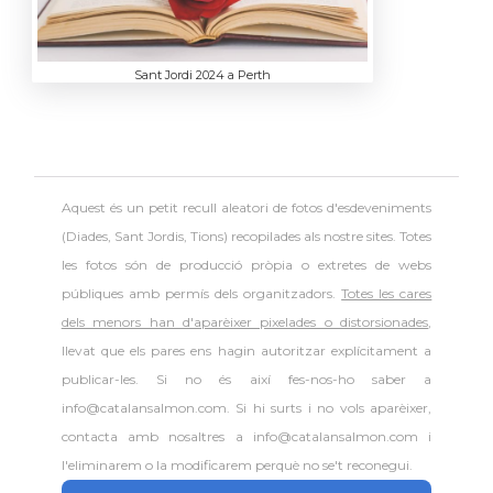
Sant Jordi 2024 a Perth
Aquest és un petit recull aleatori de
fotos d'esdeveniments
(Diades, Sant Jordis, Tions) recopilades als nostre sites. Totes
les fotos són de producció pròpia o extretes de webs
públiques amb permís dels organitzadors.
Totes les cares
dels menors han d'aparèixer pixelades o distorsionades
,
llevat que els pares ens hagin autoritzar explícitament a
publicar-les. Si no és així fes-nos-ho saber a
info@catalansalmon.com. Si hi surts i no vols aparèixer,
contacta amb nosaltres a info@catalansalmon.com i
l'eliminarem o la modificarem perquè no se't reconegui.