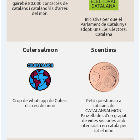
gairebé 80.000 contactes de
catalans i catalanòfils d'arreu
del món.
Iniciativa per que el
Parlament de Catalunya
adopti una Llei Electoral
Catalana
Culersalmon
5centims
Grup de whatsapp de Culers
Petit qüestionari a
d'arreu del mon
catalans de
CATALANSALMON.
Pinzellades d'un grapat
de vides viscudes amb
intensitat i en català per
tot el món