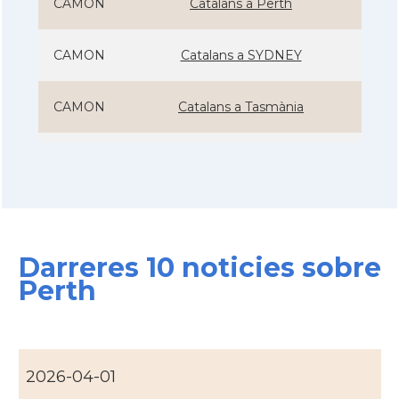
CAMON
Catalans a Perth
CAMON
Catalans a SYDNEY
CAMON
Catalans a Tasmània
CAMON
Catalanes a Warrnambool
Casal
Casal Català de Nova Gal·les del Sud
Darreres 10 noticies sobre
Casal
Casal Català de Victòria
Perth
Consolat
Consolat general a Melbourne
Consolat
Consolat general a Sydney
2026-04-01