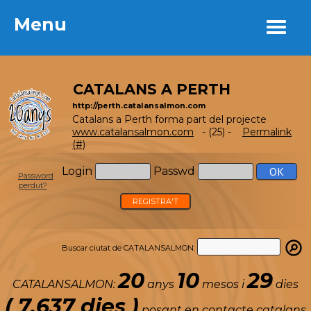
Menu
Menu
CATALANS A PERTH
http://perth.catalansalmon.com
Catalans a Perth forma part del projecte
www.catalansalmon.com
- (25) -
Permalink
(#)
Login
Passwd
Password
perdut?
REGISTRA'T
Buscar ciutat de CATALANSALMON:
20
10
29
CATALANSALMON:
anys
mesos i
dies
( 7.637 dies )
posant en contacte catalans