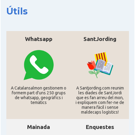
Útils
Whatsapp
SantJording
A Catalansalmon gestionem o
A Santjording.com reunim
formem part d'uns 250 grups
les diades de SantJordi
de whatsapp, geogràfics i
que es fan arreu del mon,
temàtics
i expliquem com fer-ne de
manera fàcil i sense
maldecaps logí­stics!
Mainada
Enquestes