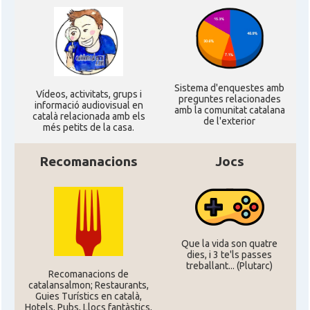
Sistema d'enquestes amb
Ví­deos, activitats, grups i
preguntes relacionades
informació audiovisual en
amb la comunitat catalana
català relacionada amb els
de l'exterior
més petits de la casa.
Recomanacions
Jocs
Que la vida son quatre
dies, i 3 te'ls passes
treballant... (Plutarc)
Recomanacions de
catalansalmon; Restaurants,
Guies Turístics en català,
Hotels, Pubs, Llocs fantàstics,