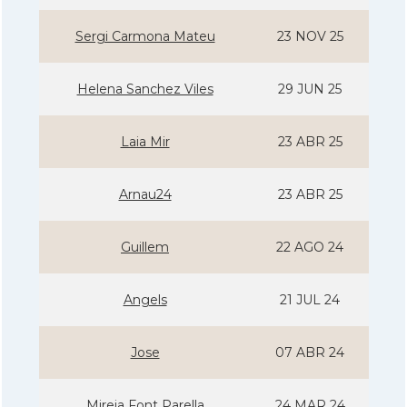
Sergi Carmona Mateu
23 NOV 25
Helena Sanchez Viles
29 JUN 25
Laia Mir
23 ABR 25
Arnau24
23 ABR 25
Guillem
22 AGO 24
Angels
21 JUL 24
Jose
07 ABR 24
Mireia Font Parella
24 MAR 24