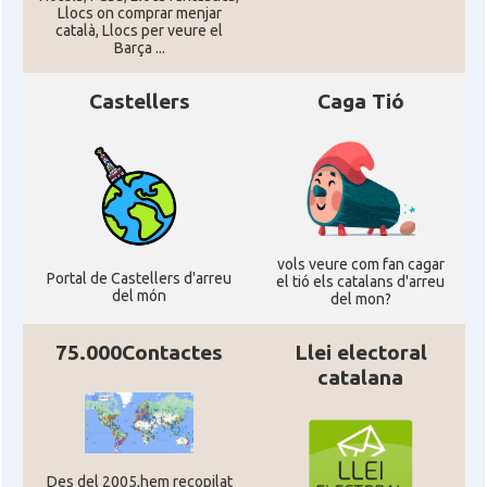
Llocs on comprar menjar
català, Llocs per veure el
Barça ...
Castellers
Caga Tió
vols veure com fan cagar
Portal de Castellers d'arreu
el tió els catalans d'arreu
del món
del mon?
75.000Contactes
Llei electoral
catalana
Des del 2005,hem recopilat