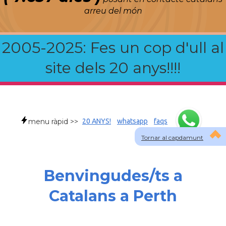
arreu del món
2005-2025: Fes un cop d'ull al
site dels 20 anys!!!!
menu ràpid >>
20 ANYS!
whatsapp
faqs
Tornar al capdamunt
Benvingudes/ts a
Catalans a Perth