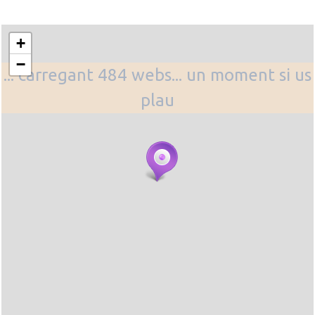
+
−
... carregant 484 webs... un moment si us
plau