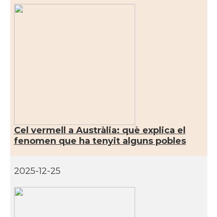
Ambaixada
Ambaixada espanyola a Austràlia
* + ambaixades i consolats
Cel vermell a Austràlia: què explica el
fenomen que ha tenyit alguns pobles
2025-12-25