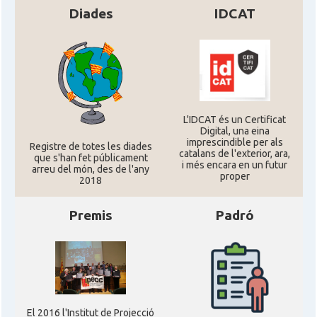
Diades
IDCAT
L'IDCAT és un Certificat
Digital, una eina
imprescindible per als
Registre de totes les diades
catalans de l'exterior, ara,
que s'han fet públicament
i més encara en un futur
arreu del món, des de l'any
proper
2018
Premis
Padró
El 2016 l'Institut de Projecció