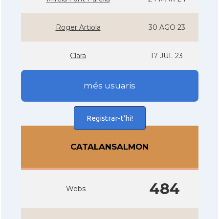
Roger Artiola
30 AGO 23
Clara
17 JUL 23
més usuaris
Registrar-t'hi!
CATALANSALMON
484
Webs