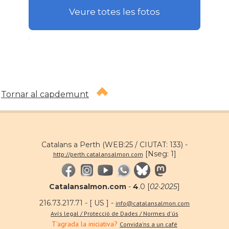
Veure totes les fotos
.
Tornar al capdemunt
Catalans a Perth (WEB:25 / CIUTAT: 133) -
[Nseg: 1]
http://perth.catalansalmon.com
Catalansalmon.com
-
4
.0 [
02·2025
]
216.73.217.71 - [ US ] -
info@catalansalmon.com
Avís legal / Protecció de Dades / Normes d'ús
T'agrada la iniciativa?
Convida'ns a un café