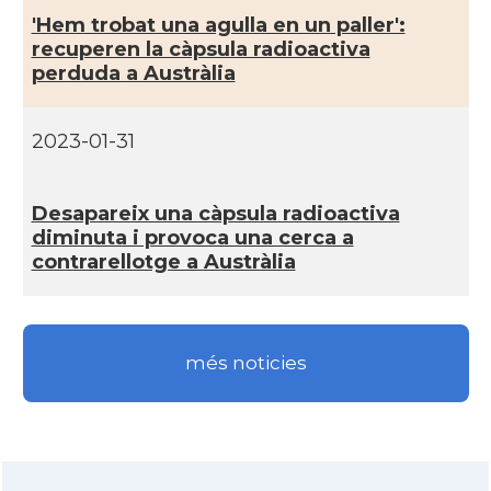
'Hem trobat una agulla en un paller':
recuperen la càpsula radioactiva
perduda a Austràlia
2023-01-31
Desapareix una càpsula radioactiva
diminuta i provoca una cerca a
contrarellotge a Austràlia
més noticies