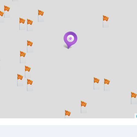
. carregant 484 webs... un moment si us p