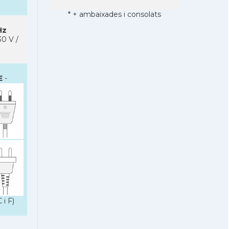
* + ambaixades i consolats
Hz
0 V /
E
-
 i F)