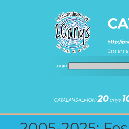
CA
http://p
Catalans a
Login
20
1
CATALANSALMON:
anys
2005-2025: Fes u