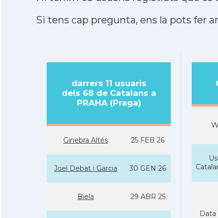
Si tens cap pregunta, ens la pots fer ar
darrers 11 usuaris
dels 68 de Catalans a
PRAHA (Praga)
W
Ginebra Altés
25 FEB 26
Us
Catal
Joel Debat i Garcia
30 GEN 26
Biela
29 ABR 25
Data 