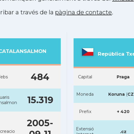
ribar a través de la
pàgina de contacte
.
CATALANSALMON
República Tx
484
ebs
Capital
Praga
Moneda
Koruna
(
CZ
uaris
15.319
ansalmon
Prefix
+ 420
2005-
Extensió
creacio
.cz