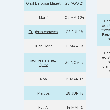
Oriol Barbosa Llauet
28 AGO 24
Martí­
09 MAR 24
Cat
regist
conso
Eugènia carrasco
08 JUL 18
Rep
T
Juan Borja
11 MAR 18
Cat
regist
jaume jimènez
con
30 NOV 17
lópez
d'ar
m
Aina
15 MAR 17
Marcos
28 JUN 16
Eva A.
14 MAI 16