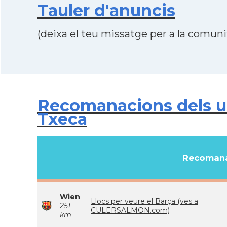
Tauler d'anuncis
(deixa el teu missatge per a la comunit
Recomanacions dels us
Txeca
Recomana
Wien
Llocs per veure el Barça (ves a
251
CULERSALMON.com)
km