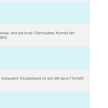
enjar, sinó pel local i l\'atmosfera. Només fan
its).
estaurant. Els pastissos no són del tipus \"Torte\\\"