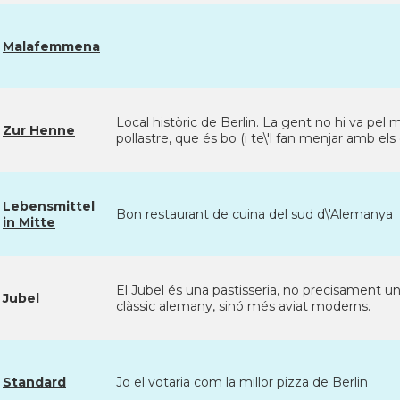
Malafemmena
Local històric de Berlin. La gent no hi va pel m
Zur Henne
pollastre, que és bo (i te\'l fan menjar amb els d
Lebensmittel
Bon restaurant de cuina del sud d\'Alemanya
in Mitte
El Jubel és una pastisseria, no precisament un r
Jubel
clàssic alemany, sinó més aviat moderns.
Standard
Jo el votaria com la millor pizza de Berlin