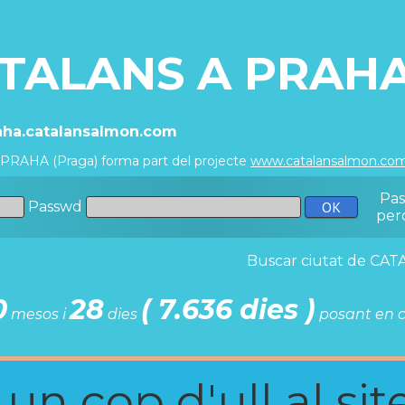
TALANS A PRAHA
raha.catalansalmon.com
 PRAHA (Praga) forma part del projecte
www.catalansalmon.co
Pa
Passwd
per
Buscar ciutat de C
0
28
( 7.636 dies )
mesos i
dies
posant en c
n cop d'ull al site