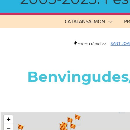
CATALANSALMON
P
menu ràpid >>
SANT JOA
Benvingudes/
+
−