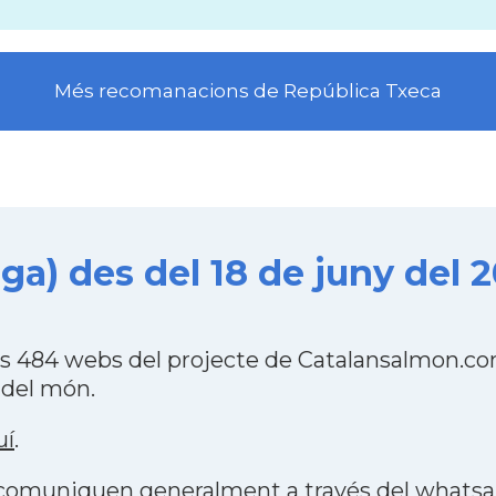
Més recomanacions de República Txeca
a) des del 18 de juny del 
es 484 webs del projecte de Catalansalmon.co
 del món.
uí
.
s comuniquen generalment a través del
whats