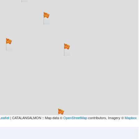
lau
Leaflet
| CATALANSALMON :: Map data ©
OpenStreetMap
contributors, Imagery ©
Mapbox