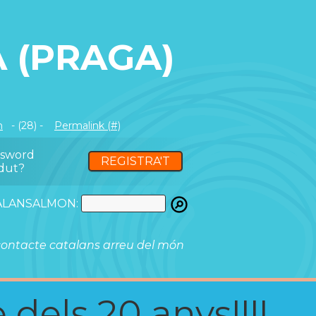
 (PRAGA)
m
- (28) -
Permalink (#)
ssword
REGISTRA'T
dut?
ATALANSALMON:
ontacte catalans arreu del món
 dels 20 anys!!!!