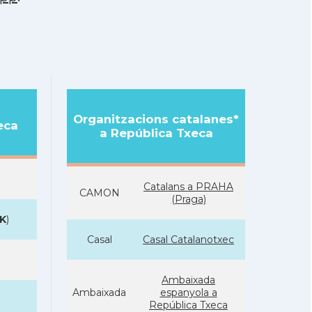
Organitzacions catalanes*
eca
a República Txeca
Catalans a PRAHA
CAMON
(Praga)
K
)
Casal
Casal Catalanotxec
Ambaixada
Ambaixada
espanyola a
República Txeca