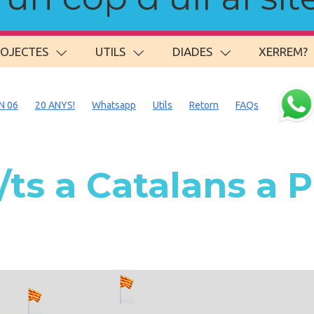
ROJECTES
UTILS
DIADES
XERREM?
N 06
20 ANYS!
Whatsapp
Utils
Retorn
FAQs
ts a Catalans a 