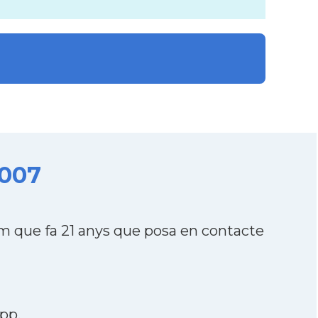
2007
m que fa 21 anys que posa en contacte
app
.