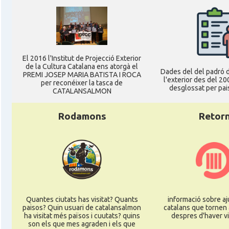
Ambaixada
Ambaixada espanyola a Alemanya
* + ambaixades i consolats
El 2016 l'Institut de Projecció Exterior
de la Cultura Catalana ens atorgà el
Dades del del padró d
PREMI JOSEP MARIA BATISTA I ROCA
l'exterior des del 20
per reconéixer la tasca de
desglossat per pais
CATALANSALMON
Rodamons
Retor
Quantes ciutats has visitat? Quants
informació sobre aj
paisos? Quin usuari de catalansalmon
catalans que tornen 
ha visitat més països i cuutats? quins
despres d'haver vi
son els que mes agraden i els que