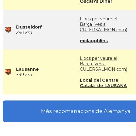
Oscar\'s Diner
Llocs per veure el
Barça (ves a
Dusseldorf
CULERSALMON.com)
290 km
mclaughlins
Llocs per veure el
Barça (ves a
Lausanne
CULERSALMON.com)
349 km
Local del Centre
Català de LAUSANA
Més recomanacions de Alemanya