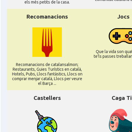
els més petits de la casa.
CAMON
Catalans a NURNBERG
Recomanacions
Jocs
CAMON
Catalans a OLDENBURG
CAMON
Catalans a ROSTOCK
Que la vida son quat
te'ls passes treballant
Recomanacions de catalansalmon;
CAMON
Catalans a Stuttgart
Restaurants, Guies Turístics en català,
Hotels, Pubs, Llocs fantàstics, Llocs on
comprar menjar català, Llocs per veure
el Barça ...
CAMON
Catalans a TRIER
Castellers
Caga T
CAMON
CATALANS A TÜBINGEN
Associació Catalana d'Essen E.V. / Katala
Casal
Verein Essen E.V.