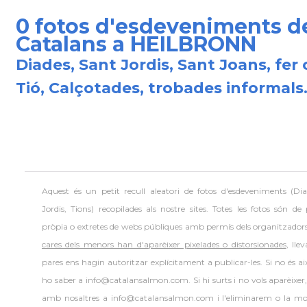
0 fotos d'esdeveniments d
Catalans a HEILBRONN
Diades, Sant Jordis, Sant Joans, fer 
Tió, Calçotades, trobades informals.
Aquest és un petit recull aleatori de
fotos d'esdeveniments (Dia
Jordis, Tions) recopilades als nostre sites. Totes les fotos són de
pròpia o extretes de webs públiques amb permís dels organitzador
cares dels menors han d'aparèixer pixelades o distorsionades
, lle
pares ens hagin autoritzar explícitament a publicar-les. Si no és aix
ho saber a info@catalansalmon.com. Si hi surts i no vols aparèixer
amb nosaltres a info@catalansalmon.com i l'eliminarem o la mo