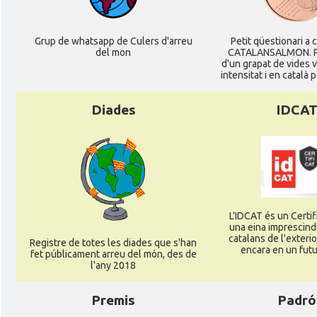
Acció
Oficina Exterior de Catalunya a Stutt
Grup de whatsapp de Culers d'arreu
Petit qüestionari a 
del mon
CATALANSALMON. P
d'un grapat de vides 
Delegació
Delegació del Govern a Alemanya
intensitat i en català 
Diades
IDCA
Consolat
Consolat general a Dusseldorf
Consolat
Consolat general a Frankfurt am Ma
Consolat
Consolat general a Hamburg
L'IDCAT és un Certifi
una eina imprescindi
Consolat
Consolat general a Munich [Münche
catalans de l'exterior
Registre de totes les diades que s'han
encara en un futu
fet públicament arreu del món, des de
l'any 2018
Consolat
Consolat general a Stuttgart
Premis
Padró