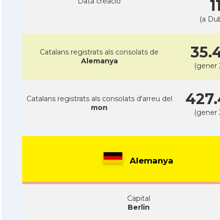
Data creacio
1
(a Dub
35.
Catalans registrats als consolats de
Alemanya
(gener 
427.
Catalans registrats als consolats d'arreu del
mon
(gener 
Alemanya
Capital
Berlin