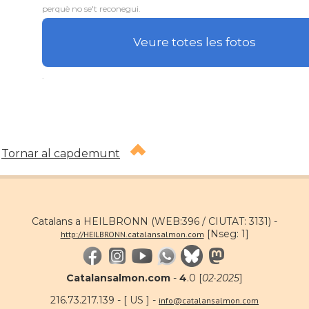
perquè no se't reconegui.
Veure totes les fotos
.
Tornar al capdemunt
Catalans a HEILBRONN (WEB:396 / CIUTAT: 3131) -
[Nseg: 1]
http://HEILBRONN.catalansalmon.com
Catalansalmon.com
-
4
.0 [
02·2025
]
216.73.217.139 - [ US ] -
info@catalansalmon.com