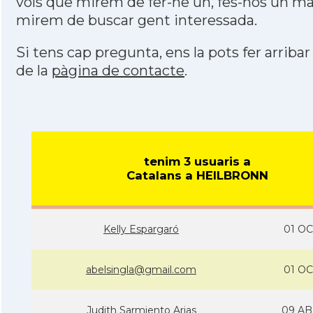
vols que mirem de fer-ne un, fes-nos un mai
mirem de buscar gent interessada.
Si tens cap pregunta, ens la pots fer arribar
de la
pàgina de contacte
.
tenim 3 usuaris a
Catalans a HEILBRONN
Kelly Espargaró
01 OC
abelsingla@gmail.com
01 OC
Judith Sarmiento Arias
09 AB