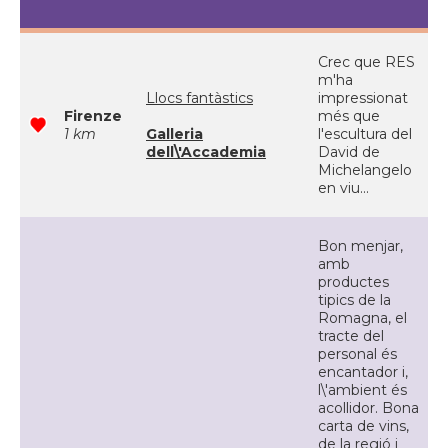
Crec que RES
m'ha
Llocs fantàstics
impressionat
Firenze
més que
1 km
Galleria
l'escultura del
dell\'Accademia
David de
Michelangelo
en viu...
Bon menjar,
amb
productes
tipics de la
Romagna, el
tracte del
personal és
encantador i,
l\'ambient és
acollidor. Bona
carta de vins,
de la regió i