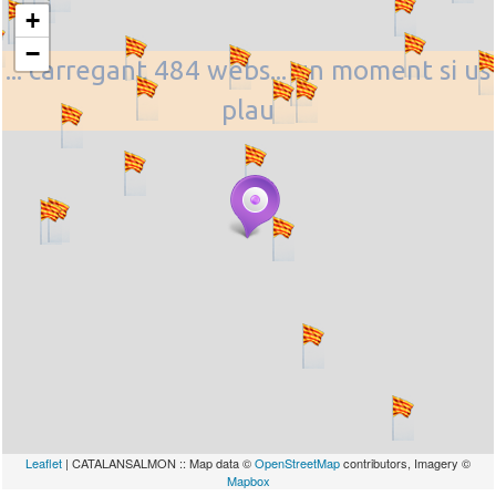
+
−
... carregant 484 webs... un moment si us
plau
Leaflet
| CATALANSALMON :: Map data ©
OpenStreetMap
contributors, Imagery ©
Mapbox