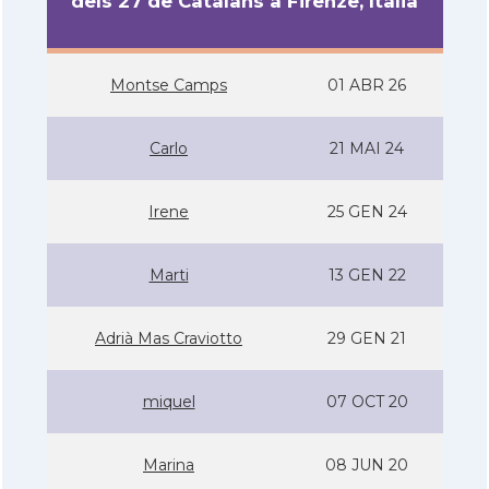
dels 27 de Catalans a Firenze, Itàlia
Montse Camps
01 ABR 26
Carlo
21 MAI 24
Irene
25 GEN 24
Marti
13 GEN 22
Adrià Mas Craviotto
29 GEN 21
miquel
07 OCT 20
Marina
08 JUN 20