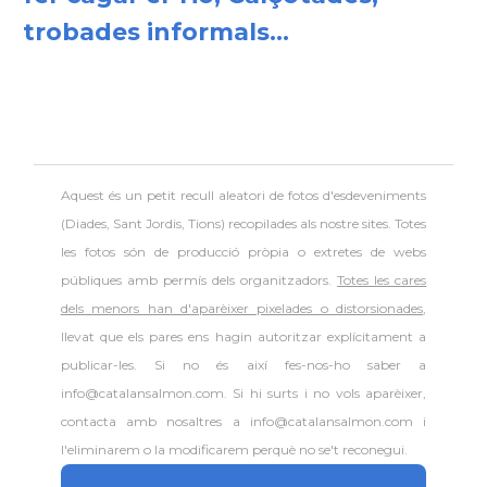
trobades informals...
Aquest és un petit recull aleatori de
fotos d'esdeveniments
(Diades, Sant Jordis, Tions) recopilades als nostre sites. Totes
les fotos són de producció pròpia o extretes de webs
públiques amb permís dels organitzadors.
Totes les cares
dels menors han d'aparèixer pixelades o distorsionades
,
llevat que els pares ens hagin autoritzar explícitament a
publicar-les. Si no és així fes-nos-ho saber a
info@catalansalmon.com. Si hi surts i no vols aparèixer,
contacta amb nosaltres a info@catalansalmon.com i
l'eliminarem o la modificarem perquè no se't reconegui.