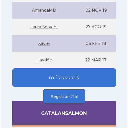
AmandaMD
02 NOV 19
Laura Servent
27 AGO 19
Xavier
06 FEB 18
Haydée
22 MAR 17
més usuaris
Registrar-t'hi!
CATALANSALMON