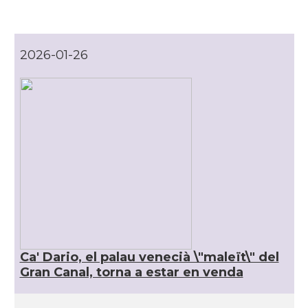
CAMON
Catalans a VENEZIA
2026-01-26
Casal
Associació Catalans a Roma
Casal
Casal Català d'Itàlia
Acció
Oficina d'ACCIÓ a Milà
Delegació
Delegació del Govern a Itàlia
Consolat
Consolat general a Genova
Ca' Dario, el palau venecià \"maleït\" del
Gran Canal, torna a estar en venda
Consolat
Consolat general a Milano