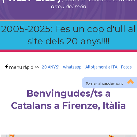
arreu del món
2005-2025: Fes un cop d'ull al
site dels 20 anys!!!!
menu ràpid >>
20 ANYS!
whatsapp
Allotjament a ITA
Fotos
Tornar al capdamunt
Benvingudes/ts a
Catalans a Firenze, Itàlia