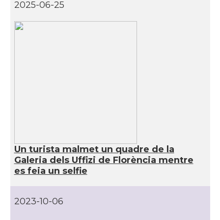
Consolat
Consolat general a Napoli
2025-06-25
Consolat
Consolat general a Roma
Ambaixada
Ambaixada espanyola a Itàlia
* + ambaixades i consolats
Un turista malmet un quadre de la
Galeria dels Uffizi de Florència mentre
es feia un selfie
2023-10-06