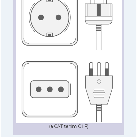
(a CAT tenim C i F)