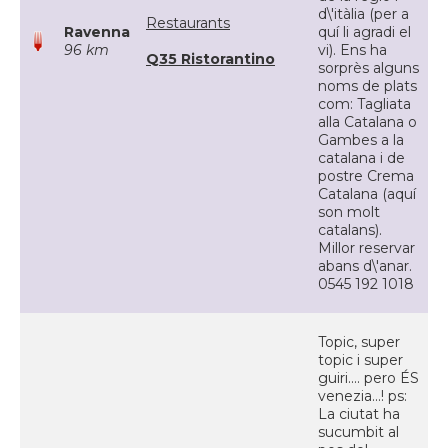
d\'itàlia (per a
Restaurants
Ravenna
quí li agradi el
96 km
vi). Ens ha
Q35 Ristorantino
sorprès alguns
noms de plats
com: Tagliata
alla Catalana o
Gambes a la
catalana i de
postre Crema
Catalana (aquí
son molt
catalans).
Millor reservar
abans d\'anar.
0545 192 1018
Topic, super
topic i super
guiri.... pero ÉS
venezia...! ps:
La ciutat ha
sucumbit al