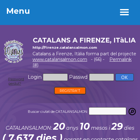
Menu
Menu
CATALANS A FIRENZE, ITàLIA
http://Firenze.catalansalmon.com
Catalans a Firenze, Itàlia forma part del projecte
www.catalansalmon.com
- (66) -
Permalink
(#)
Login
Passwd
Password
perdut?
REGISTRA'T
Buscar ciutat de CATALANSALMON:
20
10
29
CATALANSALMON:
anys
mesos i
dies
( 7.637 dies )
posant en contacte catalans