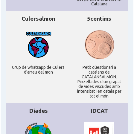
Catalana
Culersalmon
5centims
Grup de whatsapp de Culers
Petit qüestionari a
d'arreu del mon
catalans de
CATALANSALMON.
Pinzellades d'un grapat
de vides viscudes amb
intensitat i en català per
tot el món
Diades
IDCAT