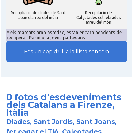
Recopliacio de diades de Sant
Recopilació de
Joan d'arreu del móm
Calçotades cel.lebrades
arreu del món
* els marcats amb asterisc, estan encara pendents de
recuperar. Paciència joves padawans...
Fes un cop d'ull a la llista sencera
0 fotos d'esdeveniments
dels Catalans a Firenze,
Itàlia
Diades, Sant Jordis, Sant Joans,
fer cagar el Tió, Calçotades,