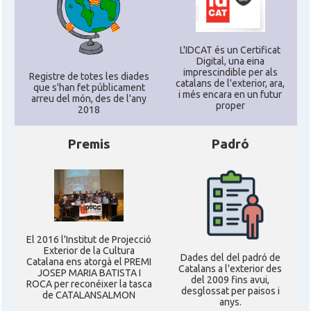
L'IDCAT és un Certificat
Digital, una eina
imprescindible per als
Registre de totes les diades
catalans de l'exterior, ara,
que s'han fet públicament
i més encara en un futur
arreu del món, des de l'any
proper
2018
Premis
Padró
El 2016 l'Institut de Projecció
Exterior de la Cultura
Dades del del padró de
Catalana ens atorgà el PREMI
Catalans a l'exterior des
JOSEP MARIA BATISTA I
del 2009 fins avui,
ROCA per reconéixer la tasca
desglossat per paisos i
de CATALANSALMON
anys.