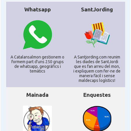
Whatsapp
SantJording
A Catalansalmon gestionem o
A Santjording.com reunim
formem part d'uns 250 grups
les diades de SantJordi
de whatsapp, geogràfics i
que es fan arreu del mon,
temàtics
i expliquem com fer-ne de
manera fàcil i sense
maldecaps logí­stics!
Mainada
Enquestes