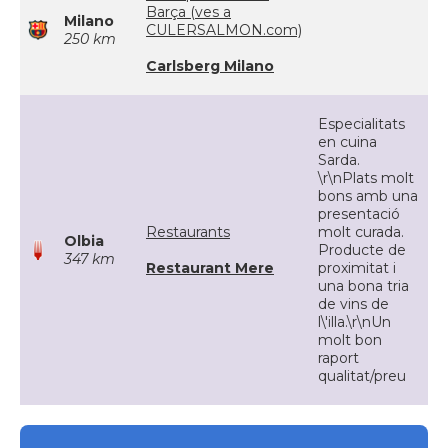
Barça (ves a
Milano
CULERSALMON.com)
250 km
Carlsberg Milano
Especialitats
en cuina
Sarda.
\r\nPlats molt
bons amb una
presentació
Restaurants
molt curada.
Olbia
Producte de
347 km
Restaurant Mere
proximitat i
una bona tria
de vins de
l\'illa.\r\nUn
molt bon
raport
qualitat/preu