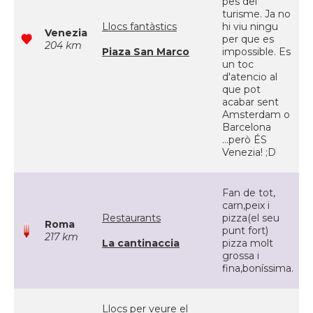
pes del
turisme. Ja no
Llocs fantàstics
hi viu ningu
Venezia
per que es
204 km
Piaza San Marco
impossible. Es
un toc
d'atencio al
que pot
acabar sent
Amsterdam o
Barcelona
...però ÉS
Venezia! ;D
Fan de tot,
carn,peix i
Restaurants
pizza(el seu
Roma
punt fort)
217 km
La cantinaccia
pizza molt
grossa i
fina,boníssima.
Llocs per veure el