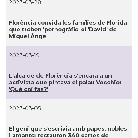
2023-03-28
Florència convida les famí­lies de Florida
que troben 'pornogràfic' el 'David' de
Miquel Àngel
2023-03-19
L'alcalde de Florència s'encara a un
activista que pintava el palau Vecchio:
'Què coi fas?'
2023-03-05
El geni que s'escrivia amb papes, nobles
i amants: restauren 340 cartes de