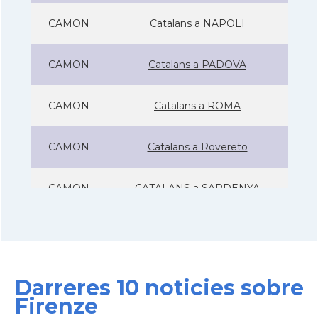
CAMON
Catalans a NAPOLI
CAMON
Catalans a PADOVA
CAMON
Catalans a ROMA
CAMON
Catalans a Rovereto
CAMON
CATALANS a SARDENYA
CAMON
Catalans a Sicilia
CAMON
Catalans a Torino - Torí - Itàlia
Darreres 10 noticies sobre
Firenze
CAMON
Catalans a Treviso - Itàlia