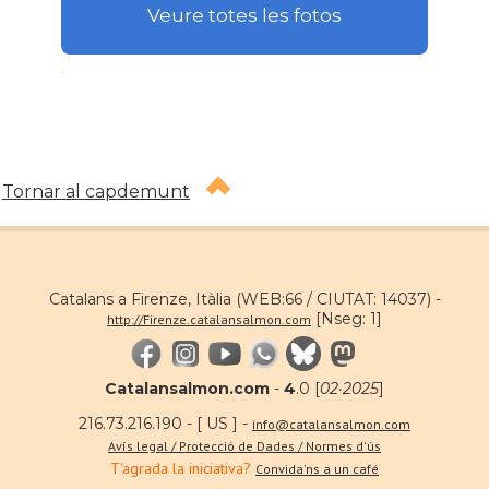
Veure totes les fotos
.
Tornar al capdemunt
Catalans a Firenze, Itàlia (WEB:66 / CIUTAT: 14037) -
[Nseg: 1]
http://Firenze.catalansalmon.com
Catalansalmon.com
-
4
.0 [
02·2025
]
216.73.216.190 - [ US ] -
info@catalansalmon.com
Avís legal / Protecció de Dades / Normes d'ús
T'agrada la iniciativa?
Convida'ns a un café