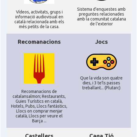
Sistema d'enquestes amb
Ví­deos, activitats, grups i
preguntes relacionades
informació audiovisual en
amb la comunitat catalana
català relacionada amb els
de l'exterior
més petits de la casa.
Recomanacions
Jocs
Que la vida son quatre
dies, i 3 te'ls passes
treballant... (Plutarc)
Recomanacions de
catalansalmon; Restaurants,
Guies Turístics en català,
Hotels, Pubs, Llocs fantàstics,
Llocs on comprar menjar
català, Llocs per veure el
Barça ...
Castellers
Caga Tió