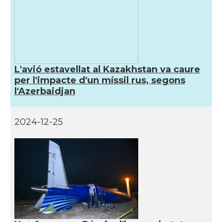
L'avió estavellat al Kazakhstan va caure
per l'impacte d'un míssil rus, segons
l'Azerbaidjan
2024-12-25