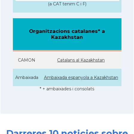
(a CAT tenim C i F)
Organitzacions catalanes* a
Kazakhstan
CAMON
Catalans al Kazakhstan
Ambaixada
Ambaixada espanyola a Kazakhstan
* + ambaixades i consolats
Darreres 10 noticies sobre