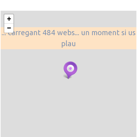
+
−
... carregant 484 webs... un moment si us
plau