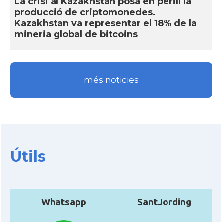
La crisi al Kazakhstan posa en perill la
producció de criptomonedes.
Kazakhstan va representar el 18% de la
mineria global de bitcoins
més noticies
Útils
Whatsapp
SantJording