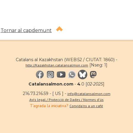
Tornar al capdemunt
Catalans al Kazakhstan (WEB:52 / CIUTAT: 1860) -
[Nseg: 1]
http://Kazakhstan.catalansalmon.com
Catalansalmon.com
-
4
.0 [
02·2025
]
216.73.216.59 - [ US ] -
info@catalansalmon.com
Avís legal / Protecció de Dades / Normes d'ús
T'agrada la iniciativa?
Convida'ns a un café