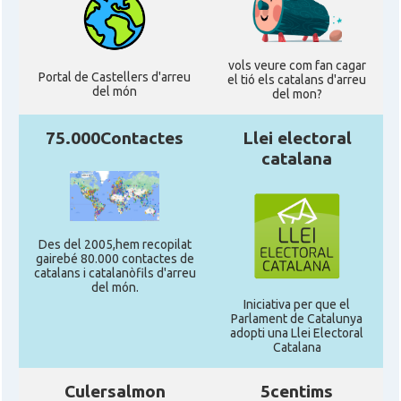
vols veure com fan cagar
Portal de Castellers d'arreu
el tió els catalans d'arreu
del món
del mon?
75.000Contactes
Llei electoral
catalana
Des del 2005,hem recopilat
gairebé 80.000 contactes de
catalans i catalanòfils d'arreu
del món.
Iniciativa per que el
Parlament de Catalunya
adopti una Llei Electoral
Catalana
Culersalmon
5centims