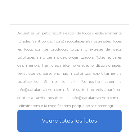
Aquest és un petit recull aleatori de
fotos d'esdeveniments
(Diades, Sant Jordis, Tions) recopilades als nostre sites. Totes
les fotos són de producció pròpia o extretes de webs
públiques amb permís dels organitzadors.
Totes les cares
dels menors han d'aparèixer pixelades o distorsionades
,
llevat que els pares ens hagin autoritzar explícitament a
publicar-les. Si no és així fes-nos-ho saber a
info@catalansalmon.com. Si hi surts i no vols aparèixer,
contacta amb nosaltres a info@catalansalmon.com i
l'eliminarem o la modificarem perquè no se't reconegui.
Veure totes les fotos
.