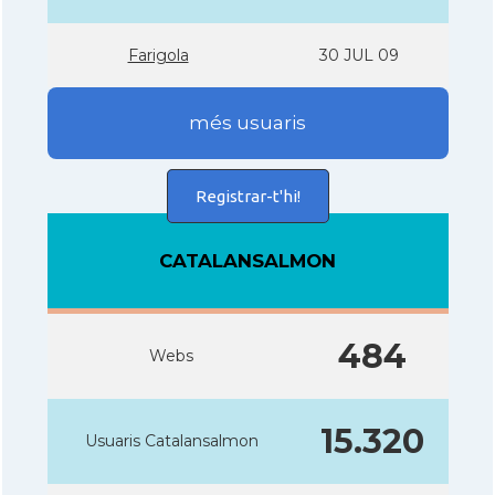
Farigola
30 JUL 09
més usuaris
Registrar-t'hi!
CATALANSALMON
484
Webs
15.320
Usuaris Catalansalmon