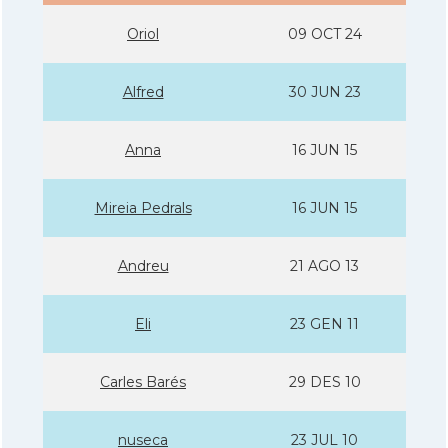
Oriol
09 OCT 24
Alfred
30 JUN 23
Anna
16 JUN 15
Mireia Pedrals
16 JUN 15
Andreu
21 AGO 13
Eli
23 GEN 11
Carles Barés
29 DES 10
nuseca
23 JUL 10