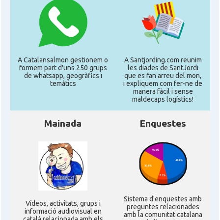
A Catalansalmon gestionem o
A Santjording.com reunim
formem part d'uns 250 grups
les diades de SantJordi
de whatsapp, geogràfics i
que es fan arreu del mon,
temàtics
i expliquem com fer-ne de
manera fàcil i sense
maldecaps logí­stics!
Mainada
Enquestes
Sistema d'enquestes amb
Ví­deos, activitats, grups i
preguntes relacionades
informació audiovisual en
amb la comunitat catalana
català relacionada amb els