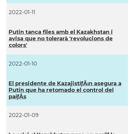
2022-01-11
Putin tanca files amb el Kazakhstan i
avisa que no tolerarà 'revolucions de
colors'
2022-01-10
El presidente de KazajistíƒÂ¡n asegura a
Putin que ha retomado el control del
paíƒÂ­s
2022-01-09