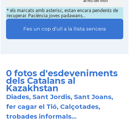
arreu del món
* els marcats amb asterisc, estan encara pendents de
recuperar. Paciència joves padawans...
Fes un cop d'ull a la llista sencera
0 fotos d'esdeveniments
dels Catalans al
Kazakhstan
Diades, Sant Jordis, Sant Joans,
fer cagar el Tió, Calçotades,
trobades informals...