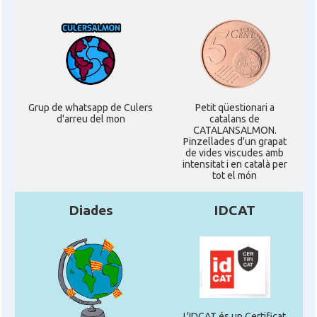
Grup de whatsapp de Culers
Petit qüestionari a
d'arreu del mon
catalans de
CATALANSALMON.
Pinzellades d'un grapat
de vides viscudes amb
intensitat i en català per
tot el món
Diades
IDCAT
L'IDCAT és un Certificat