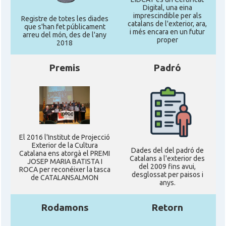
Digital, una eina
imprescindible per als
Registre de totes les diades
catalans de l'exterior, ara,
que s'han fet públicament
i més encara en un futur
arreu del món, des de l'any
proper
2018
Premis
Padró
El 2016 l'Institut de Projecció
Exterior de la Cultura
Dades del del padró de
Catalana ens atorgà el PREMI
Catalans a l'exterior des
JOSEP MARIA BATISTA I
del 2009 fins avui,
ROCA per reconéixer la tasca
desglossat per paisos i
de CATALANSALMON
anys.
Rodamons
Retorn