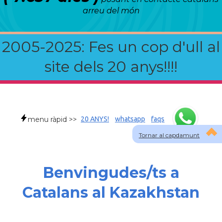
arreu del món
2005-2025: Fes un cop d'ull al
site dels 20 anys!!!!
menu ràpid >>
20 ANYS!
whatsapp
faqs
Tornar al capdamunt
Benvingudes/ts a
Catalans al Kazakhstan