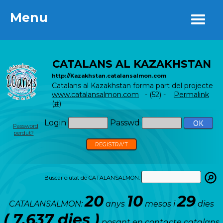
Menu
Menu
CATALANS AL KAZAKHSTAN
http://Kazakhstan.catalansalmon.com
Catalans al Kazakhstan forma part del projecte
www.catalansalmon.com
- (52) -
Permalink
(#)
Login
Passwd
Password
perdut?
REGISTRA'T
Buscar ciutat de CATALANSALMON:
20
10
29
CATALANSALMON:
anys
mesos i
dies
( 7.637 dies )
posant en contacte catalans