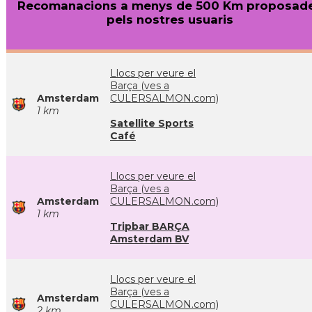
Recomanacions a menys de 500 Km proposad
pels nostres usuaris
Llocs per veure el
Barça (ves a
Amsterdam
CULERSALMON.com)
1 km
Satellite Sports
Café
Llocs per veure el
Barça (ves a
Amsterdam
CULERSALMON.com)
1 km
Tripbar BARÇA
Amsterdam BV
Llocs per veure el
Barça (ves a
Amsterdam
CULERSALMON.com)
2 km