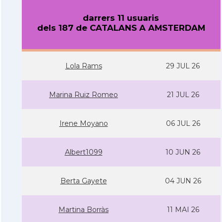
darrers 11 usuaris
dels 187 de CATALANS A AMSTERDAM
Lola Rams
29 JUL 26
Marina Ruiz Romeo
21 JUL 26
Irene Moyano
06 JUL 26
Albert1099
10 JUN 26
Berta Gayete
04 JUN 26
Martina Borràs
11 MAI 26