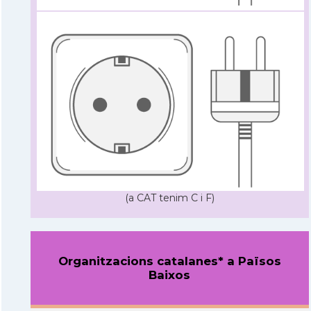
(a CAT tenim C i F)
Organitzacions catalanes* a Països
Baixos