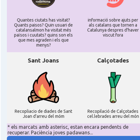
Quantes ciutats has visitat?
informació sobre ajuts per
Quants paisos? Quin usuari de
als catalans que tornen a
catalansalmon ha visitat més
Catalunya despres d'haver
països i cuutats? quins son els
viscut fora
que mes agraden i els que
menys?
Sant Joans
Calçotades
Recopliacio de diades de Sant
Recopilació de Calçotades
Joan d'arreu del móm
cel.lebrades arreu del món
* els marcats amb asterisc, estan encara pendents de
recuperar. Paciència joves padawans...