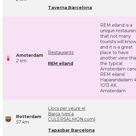
Taverna Barcelona
REM eiland is a
unique restauran
that not many
tourists will kno
and it is a great
Restaurants
place to have
Amsterdam
another view th
2 km
REM eiland
the typical
Amsterdam cana
REM eiland
Haparandadam 4
1013 AK
Amsterdam
Llocs per veure el
Barça (ves a
Rotterdam
CULERSALMON.com)
57 km
Tapasbar Barcelona