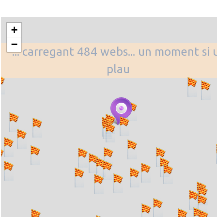
+
−
... carregant 484 webs... un moment si 
plau