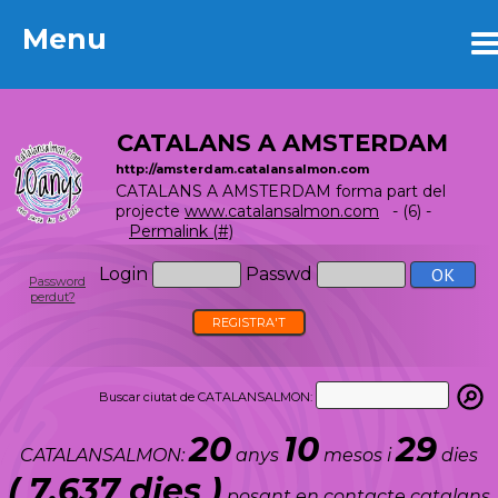
Menu
Menu
CATALANS A AMSTERDAM
http://amsterdam.catalansalmon.com
CATALANS A AMSTERDAM forma part del
projecte
www.catalansalmon.com
- (6) -
Permalink (#)
Login
Passwd
Password
perdut?
REGISTRA'T
Buscar ciutat de CATALANSALMON:
20
10
29
CATALANSALMON:
anys
mesos i
dies
( 7.637 dies )
posant en contacte catalans