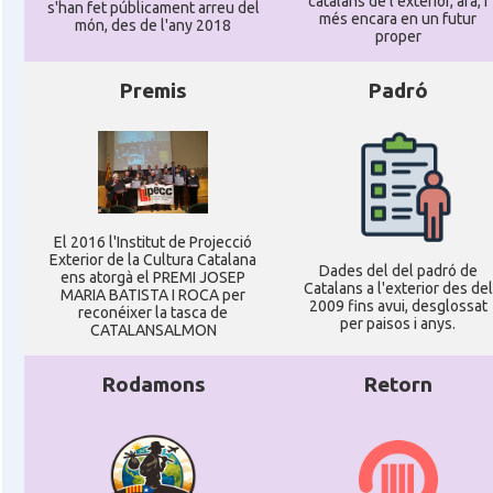
catalans de l'exterior, ara, i
s'han fet públicament arreu del
més encara en un futur
món, des de l'any 2018
proper
Premis
Padró
El 2016 l'Institut de Projecció
Exterior de la Cultura Catalana
Dades del del padró de
ens atorgà el PREMI JOSEP
Catalans a l'exterior des del
MARIA BATISTA I ROCA per
2009 fins avui, desglossat
reconéixer la tasca de
per paisos i anys.
CATALANSALMON
Rodamons
Retorn