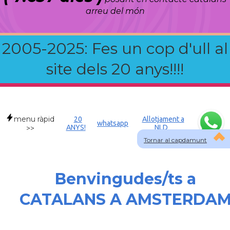
arreu del món
2005-2025: Fes un cop d'ull al
site dels 20 anys!!!!
menu ràpid
20
Allotjament a
whatsapp
ANYS!
NLD
>>
Tornar al capdamunt
Benvingudes/ts a
CATALANS A AMSTERDA