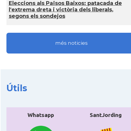
Eleccions als Països Baixos: patacada de
l'extrema dreta i victòria dels liberals,
segons els sondejos
més noticies
Útils
Whatsapp
SantJording