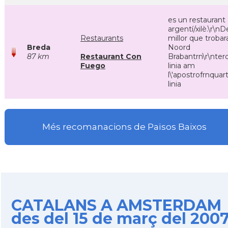
es un restaurant
argentí/xilè.\r\nD
Restaurants
millor que trobar
Breda
Noord
87 km
Restaurant Con
Brabantrn\r\nter
Fuego
linia am
l\'apostrofrnquar
linia
Més recomanacions de Països Baixos
CATALANS A AMSTERDAM
des del 15 de març del 200