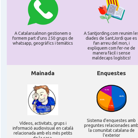
A Catalansalmon gestionem o
A Santjording.com reunim le
formem part d'uns 250 grups de
diades de SantJordi que es
whatsapp, geogràfics i temàtics
fan arreu del mon, i
expliquem com fer-ne de
manera fàcil i sense
maldecaps logí­stics!
Mainada
Enquestes
Sistema d'enquestes amb
Ví­deos, activitats, grups i
preguntes relacionades am
informació audiovisual en català
la comunitat catalana de
relacionada amb els més petits
l'exterior