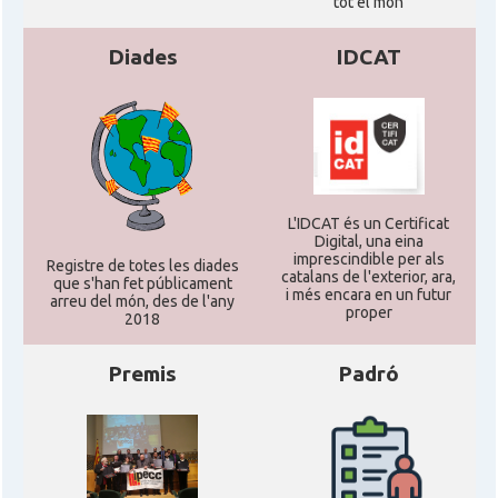
tot el món
Consolat general a Frankfurt am
Consolat
Main
Diades
IDCAT
Consolat
Consolat general a Hamburg
Consolat general a Munich
Consolat
[München]
L'IDCAT és un Certificat
Digital, una eina
Consolat
Consolat general a Stuttgart
imprescindible per als
Registre de totes les diades
catalans de l'exterior, ara,
que s'han fet públicament
i més encara en un futur
arreu del món, des de l'any
proper
Ambaixada
Ambaixada espanyola a Alemanya
2018
* + ambaixades i consolats
Premis
Padró