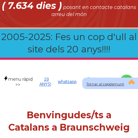
( 7.634 dies )
posant en contacte catalans
arreu del món
2005-2025: Fes un cop d'ull al
site dels 20 anys!!!!
menu ràpid
20
Allotjament a
whatsapp
ANYS!
Tornar al capdamunt
DEU
>>
Benvingudes/ts a
Catalans a Braunschweig