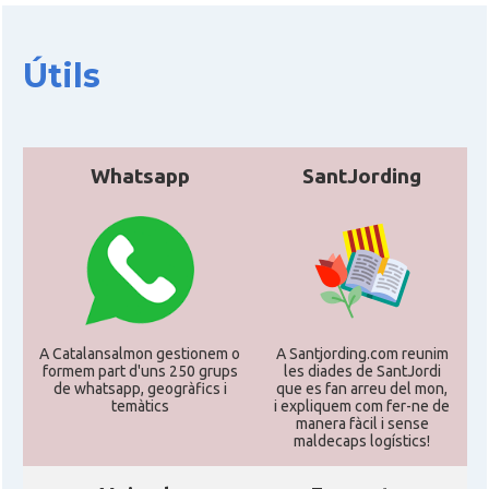
CAMON
Catalans a HEILBRONN
Útils
CAMON
Catalans a Ingolstadt
CAMON
Catalans a JENA
Whatsapp
SantJording
CAMON
Catalans a KAISERSLAUTERN
CAMON
Catalans a Karlsruhe
CAMON
Catalans a KASSEL
A Catalansalmon gestionem o
A Santjording.com reunim
formem part d'uns 250 grups
les diades de SantJordi
de whatsapp, geogràfics i
que es fan arreu del mon,
temàtics
i expliquem com fer-ne de
CAMON
Catalans a Koeln - Köln - Colonia
manera fàcil i sense
maldecaps logí­stics!
CAMON
Catalans a LEIPZIG