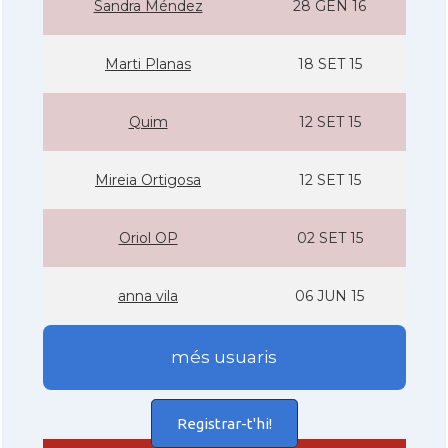
Sandra Méndez
28 GEN 16
Marti Planas
18 SET 15
Quim
12 SET 15
Mireia Ortigosa
12 SET 15
Oriol OP
02 SET 15
anna vila
06 JUN 15
més usuaris
Registrar-t'hi!