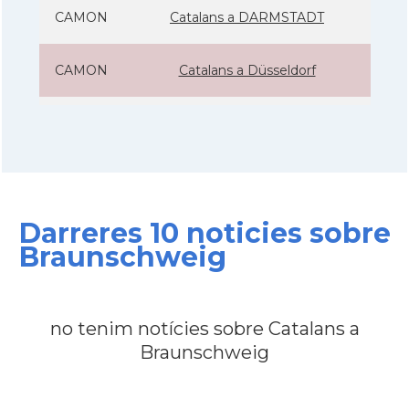
CAMON
Catalans a DARMSTADT
CAMON
Catalans a Düsseldorf
CAMON
Catalans a ERFURT
CAMON
Catalans a FRANKFURT am Main
Darreres 10 noticies sobre
CAMON
Catalans a FREIBURG
Braunschweig
CAMON
Catalans a GOTTINGEN
no tenim notícies sobre Catalans a
CAMON
Catalans a Hamburg
Braunschweig
CAMON
Catalans a HEIDELBERG