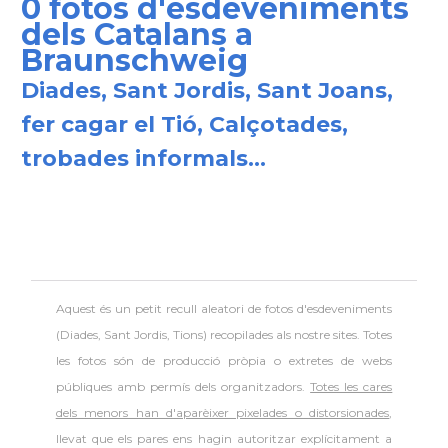
0 fotos d'esdeveniments
dels Catalans a
Braunschweig
Diades, Sant Jordis, Sant Joans,
fer cagar el Tió, Calçotades,
trobades informals...
Aquest és un petit recull aleatori de
fotos d'esdeveniments
(Diades, Sant Jordis, Tions) recopilades als nostre sites. Totes
les fotos són de producció pròpia o extretes de webs
públiques amb permís dels organitzadors.
Totes les cares
dels menors han d'aparèixer pixelades o distorsionades
,
llevat que els pares ens hagin autoritzar explícitament a