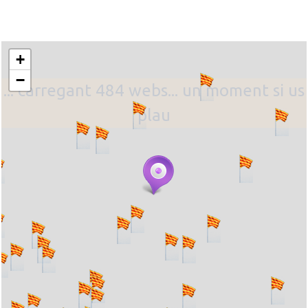
+
−
... carregant 484 webs... un moment si us
plau