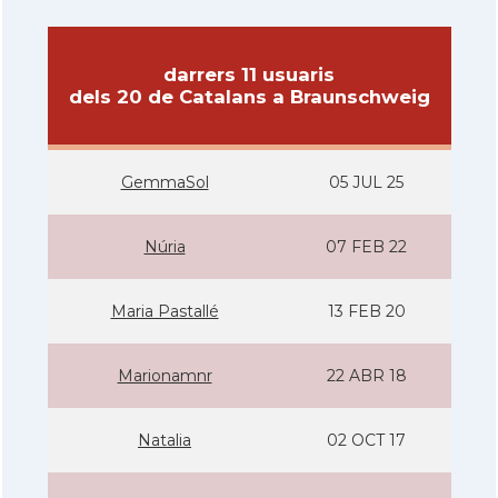
darrers 11 usuaris
dels 20 de Catalans a Braunschweig
GemmaSol
05 JUL 25
Núria
07 FEB 22
Maria Pastallé
13 FEB 20
Marionamnr
22 ABR 18
Natalia
02 OCT 17