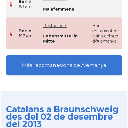
Berlin
191 km
Malafemmena
Restaurants
Bon
Berlin
restaurant de
197 km
Lebensmittel in
cuina del sud
Mitte
d\'Alemanya
Més recomanacions de Alemanya
Catalans a Braunschweig
des del 02 de desembre
del 2013