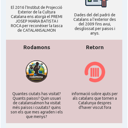
El 2016 l'Institut de Projecció
Exterior de la Cultura
Dades del del padró de
Catalana ens atorgà el PREMI
Catalans a l'exterior des
JOSEP MARIA BATISTA I
del 2009 fins avui,
ROCA per reconéixer la tasca
desglossat per paisos i
de CATALANSALMON
anys.
Rodamons
Retorn
Quantes ciutats has visitat?
informació sobre ajuts per
Quants paisos? Quin usuari
als catalans que tornen a
de catalansalmon ha visitat
Catalunya despres
més països i cuutats? quins
d'haver viscut fora
son els que mes agraden i els
que menys?