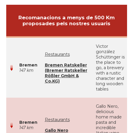
Recomanacions a menys de 500 Km
proposades pels nostres usuaris
Victor
gonzález
Restaurants
Schüttinger is
the place to
Bremen
Bremen Ratskeller
go, a brewery
147 km
(Bremer Ratskeller
with a rustic
Rößler GmbH &
character and
Co.KG)
long wooden
tables
Gallo Nero,
delicious
home made
Restaurants
Bremen
pasta and
147 km
incredible
Gallo Nero