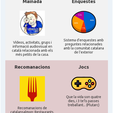
Mainada
Enquestes
CAMON
Catalans a Mainz
CAMON
Catalans a MANNHEIM
Sistema d'enquestes amb
CAMON
Catalans a MÜNCHEN
Ví­deos, activitats, grups i
preguntes relacionades
informació audiovisual en
amb la comunitat catalana
català relacionada amb els
de l'exterior
més petits de la casa.
CAMON
Catalans a NURNBERG
Recomanacions
Jocs
CAMON
Catalans a OLDENBURG
CAMON
Catalans a ROSTOCK
Que la vida son quatre
CAMON
Catalans a Stuttgart
dies, i 3 te'ls passes
treballant... (Plutarc)
Recomanacions de
catalansalmon; Restaurants,