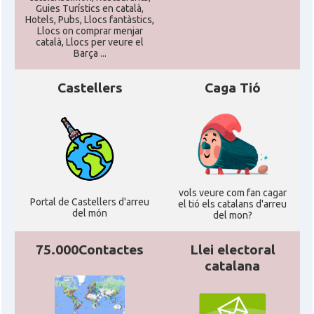
CAMON
Catalans a TRIER
Guies Turístics en català,
Hotels, Pubs, Llocs fantàstics,
Llocs on comprar menjar
català, Llocs per veure el
CAMON
CATALANS A TÜBINGEN
Barça ...
Castellers
Caga Tió
Associació Catalana d'Essen E.V. /
Casal
Katalanischer Verein Essen E.V.
Associació Catalana d'Hamburg "El
Casal
Pont Blau\"
vols veure com fan cagar
Casal
Casal Català de Frankfurt
Portal de Castellers d'arreu
el tió els catalans d'arreu
del món
del mon?
Casal Català de Stuttgart, Stuttcat
Casal
e.V.
75.000Contactes
Llei electoral
catalana
Casal
Catalanets E.V.