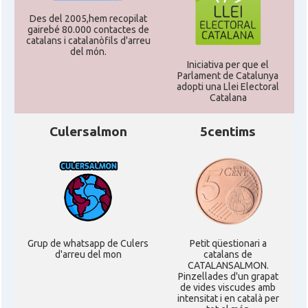
Casal
Centre Català de Munic
Des del 2005,hem recopilat
gairebé 80.000 contactes de
catalans i catalanòfils d'arreu
del món.
Casal
Centre Cultural Català de Colònia
Iniciativa per que el
Parlament de Catalunya
adopti una Llei Electoral
Casal
Katalanischer Salon, e. V.
Catalana
Culersalmon
5centims
Oficina Exterior de Catalunya a
Acció
Berlín
Oficina Exterior de Catalunya a
Acció
Stuttgart
Delegació
Delegació del Govern a Alemanya
Grup de whatsapp de Culers
Petit qüestionari a
d'arreu del mon
catalans de
CATALANSALMON.
Pinzellades d'un grapat
Consolat
Consolat general a Dusseldorf
de vides viscudes amb
intensitat i en català per