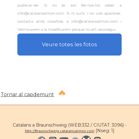
publicar-les. Si no és així fes-nos-ho saber a
info@catalansalmon.com. Si hi surts i no vols aparèixer,
contacta amb nosaltres a info@catalansalmon.com i
l'eliminarem o la modificarem perquè no se't reconegui.
Veure totes les fotos
.
Tornar al capdemunt
Catalans a Braunschweig (WEB:332 / CIUTAT: 3096) -
[Nseg: 1]
http://Braunschweig.catalansalmon.com