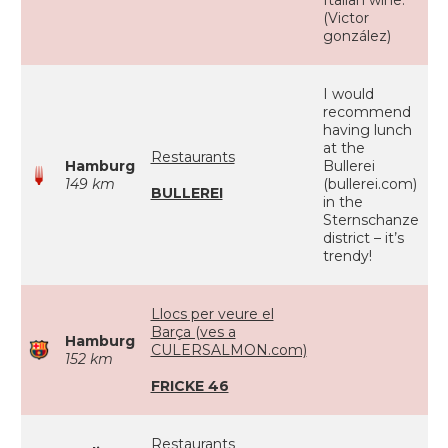
Italian wine.
(Victor
gonzález)
I would
recommend
having lunch
at the
Restaurants
Hamburg
Bullerei
149 km
(bullerei.com)
BULLEREI
in the
Sternschanze
district – it’s
trendy!
Llocs per veure el
Barça (ves a
Hamburg
CULERSALMON.com)
152 km
FRICKE 46
Restaurants