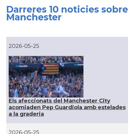
Darreres 10 noticies sobre
CAMON
Catalans a CHELTENHAM
Manchester
CAMON
Catalans a Chester
CAMON
Catalans a DERRY
2026-05-25
CAMON
CATALANS A EDINBURGH
CAMON
Catalans a Enniskillen
CAMON
Catalans a EXETER
Els afeccionats del Manchester City
acomiaden Pep Guardiola amb estelades
Catalans a Glasgow -Escòcia -
a la graderia
CAMON
Scotland
2026-05-25