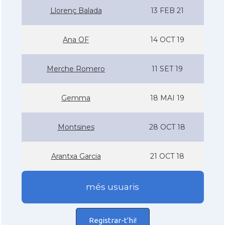
Llorenç Balada
13 FEB 21
Ana OF
14 OCT 19
Merche Romero
11 SET 19
Gemma
18 MAI 19
Montsines
28 OCT 18
Arantxa Garcia
21 OCT 18
més usuaris
Registrar-t'hi!