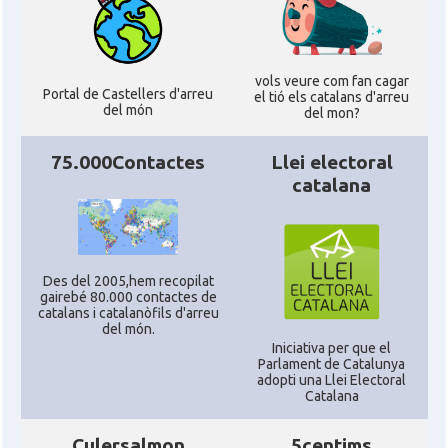
vols veure com fan cagar
Portal de Castellers d'arreu
el tió els catalans d'arreu
del món
del mon?
75.000Contactes
Llei electoral
catalana
Des del 2005,hem recopilat
gairebé 80.000 contactes de
catalans i catalanòfils d'arreu
del món.
Iniciativa per que el
Parlament de Catalunya
adopti una Llei Electoral
Catalana
Culersalmon
5centims