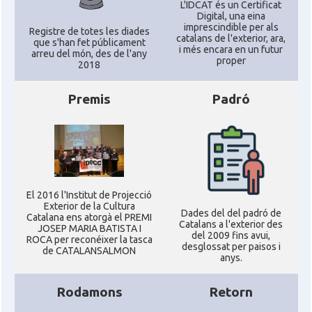
L'IDCAT és un Certificat
Digital, una eina
imprescindible per als
Registre de totes les diades
catalans de l'exterior, ara,
que s'han fet públicament
i més encara en un futur
arreu del món, des de l'any
proper
2018
Premis
Padró
El 2016 l'Institut de Projecció
Exterior de la Cultura
Dades del del padró de
Catalana ens atorgà el PREMI
Catalans a l'exterior des
JOSEP MARIA BATISTA I
del 2009 fins avui,
ROCA per reconéixer la tasca
desglossat per paisos i
de CATALANSALMON
anys.
Rodamons
Retorn