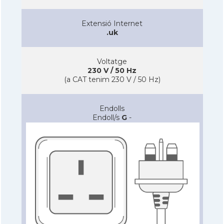
Extensió Internet
.uk
Voltatge
230 V / 50 Hz
(a CAT tenim 230 V / 50 Hz)
Endolls
Endoll/s
G
-