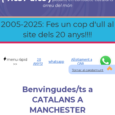
arreu del món
2005-2025: Fes un cop d'ull al
site dels 20 anys!!!!
menu ràpid
20
Allotjament a
whatsapp
ANYS!
GBR
>>
Tornar al capdamunt
Benvingudes/ts a
CATALANS A
MANCHESTER