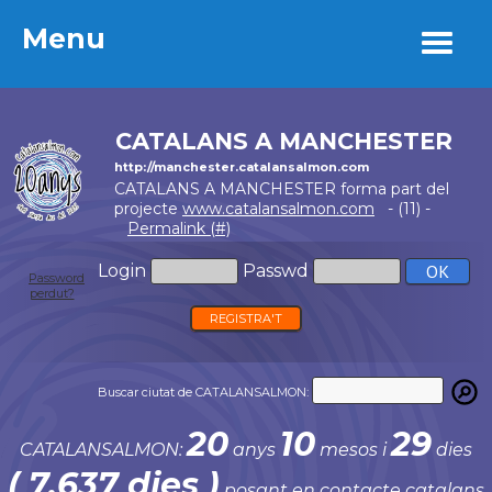
Menu
Menu
CATALANS A MANCHESTER
http://manchester.catalansalmon.com
CATALANS A MANCHESTER forma part del
projecte
www.catalansalmon.com
- (11) -
Permalink (#)
Login
Passwd
Password
perdut?
REGISTRA'T
Buscar ciutat de CATALANSALMON:
20
10
29
CATALANSALMON:
anys
mesos i
dies
( 7.637 dies )
posant en contacte catalans