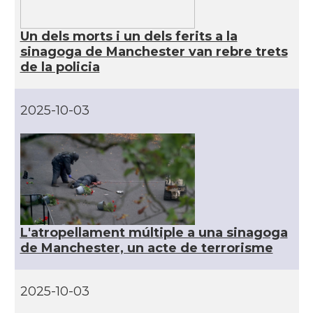
CAMON
Catalans a READING
Un dels morts i un dels ferits a la
sinagoga de Manchester van rebre trets
CAMON
Catalans a RUGBY
de la policia
CAMON
Catalans a SHEFFIELD
2025-10-03
CAMON
Catalans a SOUTHAMPTON
CAMON
Catalans a STIRLING
CAMON
Catalans a WIGHT
L'atropellament múltiple a una sinagoga
de Manchester, un acte de terrorisme
CAMON
Catalans a YORK
2025-10-03
Casal
Catalans UK