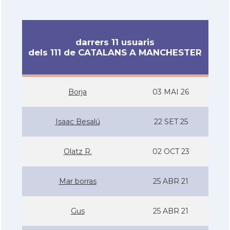
darrers 11 usuaris
dels 111 de CATALANS A MANCHESTER
Borja
03 MAI 26
Isaac Besalú
22 SET 25
Olatz R.
02 OCT 23
Mar borras
25 ABR 21
Gus
25 ABR 21