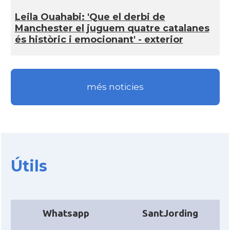
Leila Ouahabi: 'Que el derbi de
Manchester el juguem quatre catalanes
és històric i emocionant' - exterior
més noticies
Útils
Whatsapp
SantJording