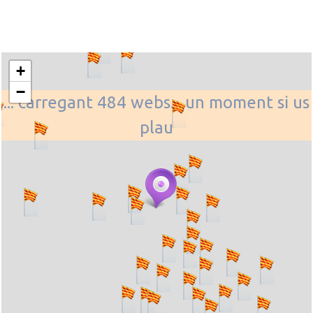
+
−
... carregant 484 webs... un moment si us
plau