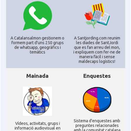
A Catalansalmon gestionem o
A Santjording.com reunim
formem part d'uns 250 grups
les diades de SantJordi
de whatsapp, geogràfics i
que es fan arreu del mon,
temàtics
i expliquem com fer-ne de
manera fàcil i sense
maldecaps logí­stics!
Mainada
Enquestes
Sistema d'enquestes amb
Ví­deos, activitats, grups i
preguntes relacionades
informació audiovisual en
amb la comunitat catalana