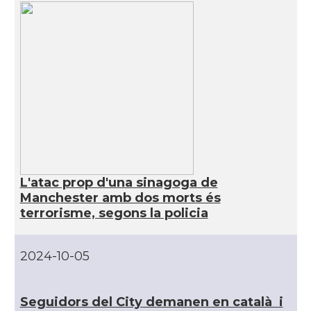
Casal
Centre Català d'Escòcia
Delegació del Govern al Regne Unit
Delegació
i Irlanda
Consolat
Consolat general a Edinburgh
Consolat
Consolat general a London
L'atac prop d'una sinagoga de
Manchester amb dos morts és
Ambaixada espanyola a Regne Unit
terrorisme, segons la policia
Ambaixada
(UK)
* + ambaixades i consolats
2024-10-05
Seguidors del City demanen en català i