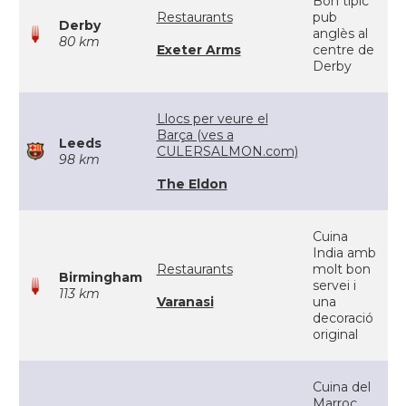
Bon típic
Restaurants
pub
Derby
anglès al
80 km
Exeter Arms
centre de
Derby
Llocs per veure el
Barça (ves a
Leeds
CULERSALMON.com)
98 km
The Eldon
Cuina
India amb
Restaurants
molt bon
Birmingham
servei i
113 km
Varanasi
una
decoració
original
Cuina del
Marroc