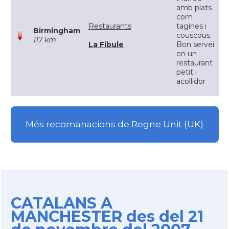
amb plats
com
Restaurants
tagines i
Birmingham
couscous.
117 km
La Fibule
Bon servei
en un
restaurant
petit i
acollidor
Més recomanacions de Regne Unit (UK)
CATALANS A
MANCHESTER des del 21