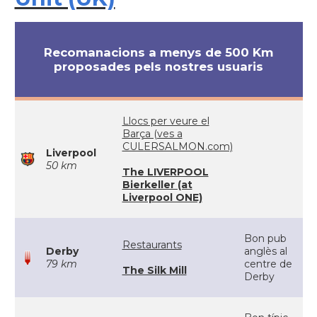
Recomanacions a menys de 500 Km
proposades pels nostres usuaris
Llocs per veure el
Barça (ves a
CULERSALMON.com)
Liverpool
50 km
The LIVERPOOL
Bierkeller (at
Liverpool ONE)
Bon pub
Restaurants
Derby
anglès al
79 km
centre de
The Silk Mill
Derby