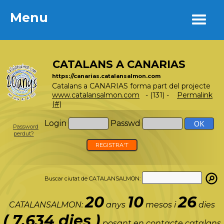
Menu
Menu
CATALANS A CANARIAS
https://canarias.catalansalmon.com
Catalans a CANARIAS forma part del projecte
www.catalansalmon.com
- (131) -
Permalink
(#)
Login
Passwd
Password
perdut?
REGISTRA'T
Buscar ciutat de CATALANSALMON:
20
10
26
CATALANSALMON:
anys
mesos i
dies
( 7.634 dies )
posant en contacte catalans