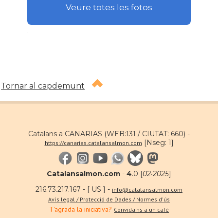
Veure totes les fotos
.
Tornar al capdemunt
Catalans a CANARIAS (WEB:131 / CIUTAT: 660) -
[Nseg: 1]
https://canarias.catalansalmon.com
Catalansalmon.com
-
4
.0 [
02·2025
]
216.73.217.167 - [ US ] -
info@catalansalmon.com
Avís legal / Protecció de Dades / Normes d'ús
T'agrada la iniciativa?
Convida'ns a un café