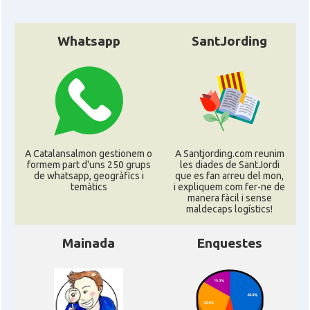
Whatsapp
SantJording
A Catalansalmon gestionem o
A Santjording.com reunim
formem part d'uns 250 grups
les diades de SantJordi
de whatsapp, geogràfics i
que es fan arreu del mon,
temàtics
i expliquem com fer-ne de
manera fàcil i sense
maldecaps logí­stics!
Mainada
Enquestes