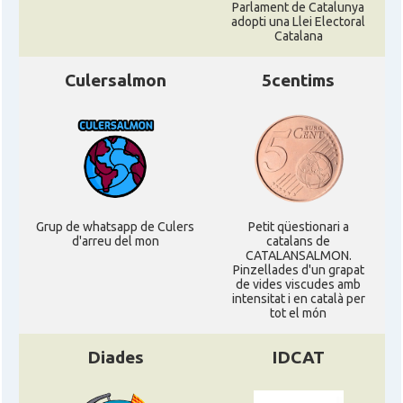
Parlament de Catalunya
adopti una Llei Electoral
Catalana
Culersalmon
5centims
Grup de whatsapp de Culers
Petit qüestionari a
d'arreu del mon
catalans de
CATALANSALMON.
Pinzellades d'un grapat
de vides viscudes amb
intensitat i en català per
tot el món
Diades
IDCAT