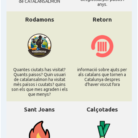
de CATALANSALMON
anys.
Rodamons
Retorn
Quantes ciutats has visitat?
informació sobre ajuts per
Quants paisos? Quin usuari
als catalans que tornen a
de catalansalmon ha visitat
Catalunya despres
més països i cuutats? quins
d'haver viscut fora
son els que mes agraden i els
que menys?
Sant Joans
Calçotades