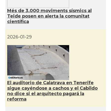
Més de 3.000 moviments sísmics al
Teide posen en alerta la comunitat
científica
2026-01-29
El auditorio de Calatrava en Tenerife
sigue cayéndose a cachos y el Cabildo
no dice si el arquitecto pagará la
reforma