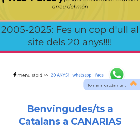
arreu del món
2005-2025: Fes un cop d'ull al
site dels 20 anys!!!!
menu ràpid >>
20 ANYS!
whatsapp
faqs
Tornar al capdamunt
Benvingudes/ts a
Catalans a CANARIAS