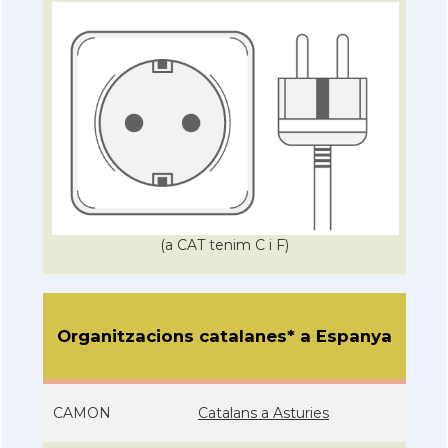
(a CAT tenim C i F)
Organitzacions catalanes* a Espanya
CAMON
Catalans a Asturies