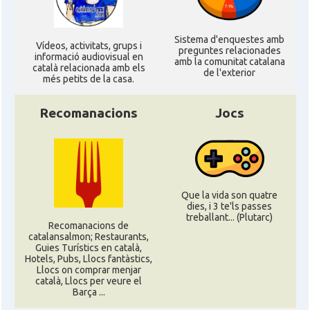
Sistema d'enquestes amb
Ví­deos, activitats, grups i
preguntes relacionades
informació audiovisual en
amb la comunitat catalana
català relacionada amb els
de l'exterior
més petits de la casa.
Recomanacions
Jocs
Que la vida son quatre
dies, i 3 te'ls passes
treballant... (Plutarc)
Recomanacions de
catalansalmon; Restaurants,
Guies Turístics en català,
Hotels, Pubs, Llocs fantàstics,
Llocs on comprar menjar
català, Llocs per veure el
Barça ...