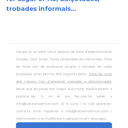
trobades informals...
Aquest és un petit recull aleatori de
fotos d'esdeveniments
(Diades, Sant Jordis, Tions) recopilades als nostre sites. Totes
les fotos són de producció pròpia o extretes de webs
públiques amb permís dels organitzadors.
Totes les cares
dels menors han d'aparèixer pixelades o distorsionades
,
llevat que els pares ens hagin autoritzar explícitament a
publicar-les. Si no és així fes-nos-ho saber a
info@catalansalmon.com. Si hi surts i no vols aparèixer,
contacta amb nosaltres a info@catalansalmon.com i
l'eliminarem o la modificarem perquè no se't reconegui.