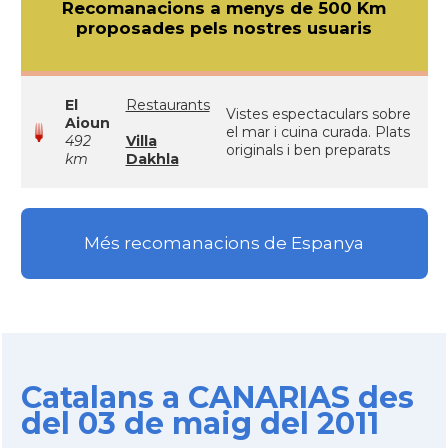
Recomanacions a menys de 500 Km
proposades pels nostres usuaris
El
Restaurants
Vistes espectaculars sobre
Aioun
el mar i cuina curada. Plats
492
Villa
originals i ben preparats
km
Dakhla
Més recomanacions de Espanya
Catalans a CANARIAS des
del 03 de maig del 2011