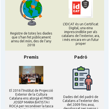
L'IDCAT és un Certificat
Digital, una eina
imprescindible per als
Registre de totes les diades
catalans de l'exterior, ara,
que s'han fet públicament
i més encara en un futur
arreu del món, des de l'any
proper
2018
Premis
Padró
El 2016 l'Institut de Projecció
Exterior de la Cultura
Dades del del padró de
Catalana ens atorgà el PREMI
Catalans a l'exterior des
JOSEP MARIA BATISTA I
del 2009 fins avui,
ROCA per reconéixer la tasca
desglossat per paisos i