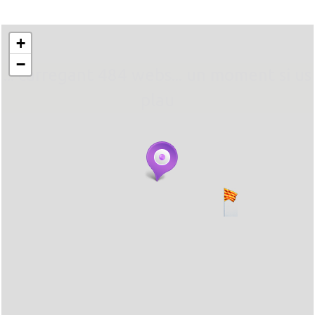
+
−
... carregant 484 webs... un moment si us
plau