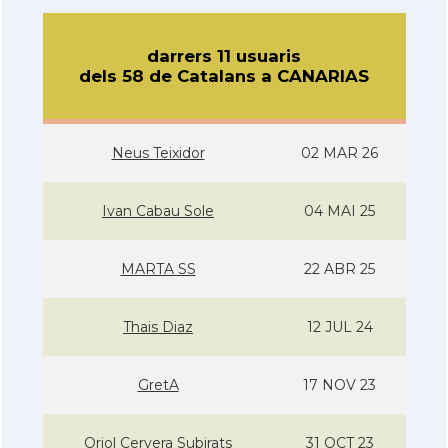
darrers 11 usuaris
dels 58 de Catalans a CANARIAS
Neus Teixidor
02 MAR 26
Ivan Cabau Sole
04 MAI 25
MARTA SS
22 ABR 25
Thais Diaz
12 JUL 24
GretA
17 NOV 23
Oriol Cervera Subirats
31 OCT 23