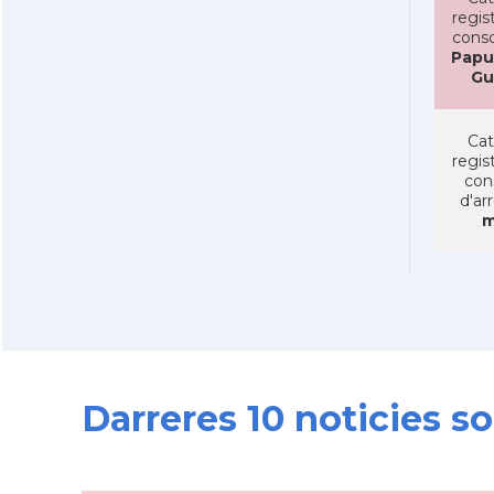
regist
conso
Papu
Gu
Cat
regist
con
d'ar
m
Darreres 10 noticies