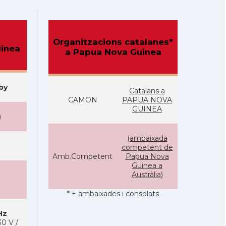
Organitzacions catalanes*
inea
a Papua Nova Guinea
by
Catalans a
CAMON
PAPUA NOVA
GUINEA
)
(ambaixada
competent de
Amb.Competent
Papua Nova
Guinea a
Austràlia)
* + ambaixades i consolats
Hz
0 V /