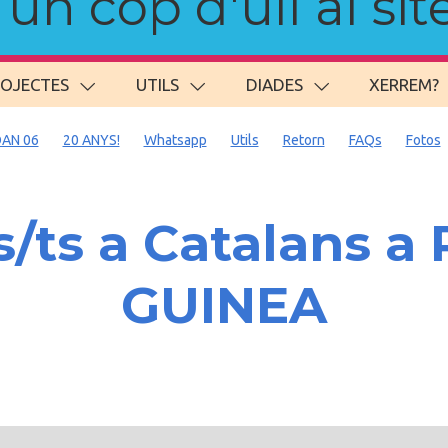
n cop d'ull al site
ROJECTES
UTILS
DIADES
XERREM?
AN 06
20 ANYS!
Whatsapp
Utils
Retorn
FAQs
Fotos
/ts a Catalans 
GUINEA