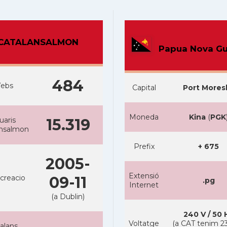
CATALANSALMON
Papua Nova Gu
484
ebs
Capital
Port Mores
Moneda
Kina
(
PGK
uaris
15.319
ansalmon
Prefix
+ 675
2005-
Extensió
creacio
09-11
.pg
Internet
(a Dublin)
240 V / 50 
Voltatge
(a CAT tenim 23
alans