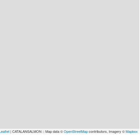
lau
Leaflet
| CATALANSALMON :: Map data ©
OpenStreetMap
contributors, Imagery ©
Mapbox