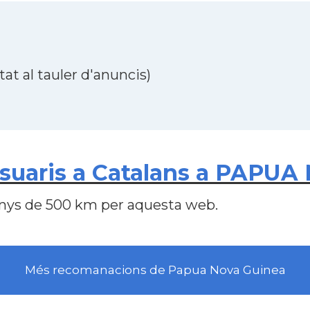
at al tauler d'anuncis)
suaris a Catalans a PAPU
nys de 500 km per aquesta web.
Més recomanacions de Papua Nova Guinea