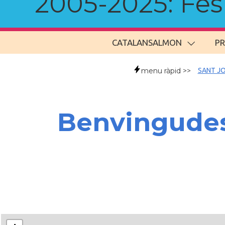
2005-2025: Fes u
CATALANSALMON
P
menu ràpid >>
SANT JO
Benvingudes