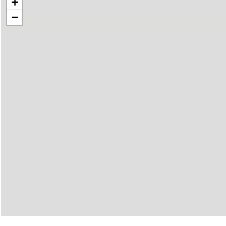
+
−
..