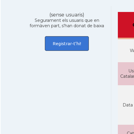
(sense usuaris)
Segurament els usuaris que en
formàven part, s'han donat de baixa
Registrar-t'hi!
W
Us
Catal
Data 
Cat