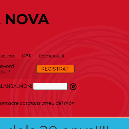
A NOVA
mon.com
- (481) -
Permalink (#)
ssword
REGISTRA'T
dut?
ATALANSALMON:
ontacte catalans arreu del món