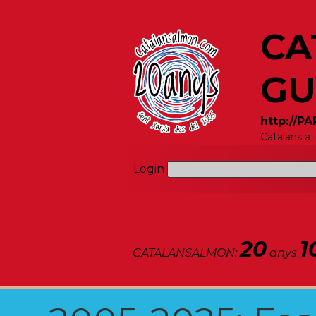
CA
GU
http://P
Catalans a
Login
20
1
CATALANSALMON:
anys