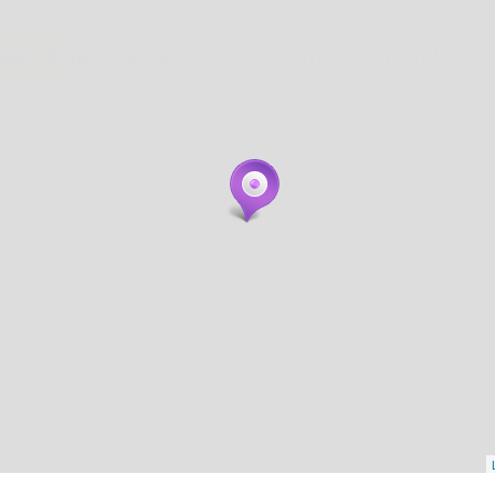
. carregant 484 webs... un moment si us p