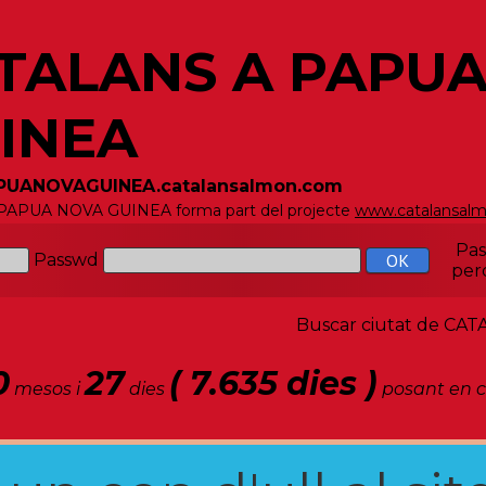
TALANS A PAPU
INEA
APUANOVAGUINEA.catalansalmon.com
 PAPUA NOVA GUINEA forma part del projecte
www.catalansal
Pa
Passwd
per
Buscar ciutat de C
0
27
( 7.635 dies )
mesos i
dies
posant en c