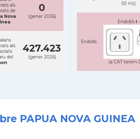
50 Hz)
0
rats als
lats de
a Nova
(gener 2026)
Endoll/s
I
-
inea
alans
Endolls
427.423
rats als
solats
reu del
(gener 2026)
(a CAT tenim C
on
 sobre PAPUA NOVA GUINEA