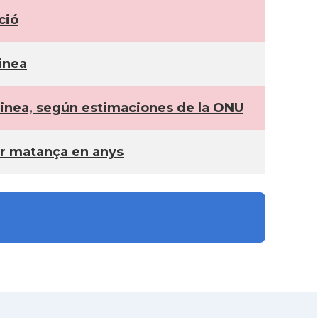
ció
inea
inea, según estimaciones de la ONU
jor matança en anys