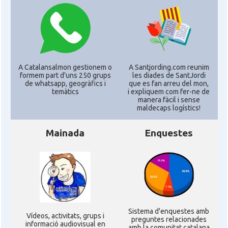
A Catalansalmon gestionem o
A Santjording.com reunim
formem part d'uns 250 grups
les diades de SantJordi
de whatsapp, geogràfics i
que es fan arreu del mon,
temàtics
i expliquem com fer-ne de
manera fàcil i sense
maldecaps logí­stics!
Mainada
Enquestes
Sistema d'enquestes amb
Ví­deos, activitats, grups i
preguntes relacionades
informació audiovisual en
amb la comunitat catalana