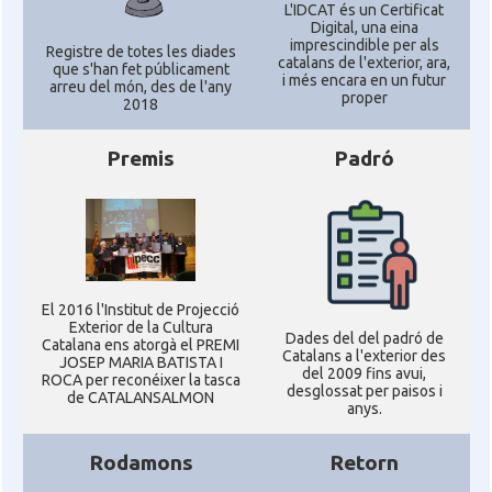
L'IDCAT és un Certificat
Digital, una eina
imprescindible per als
Registre de totes les diades
catalans de l'exterior, ara,
que s'han fet públicament
i més encara en un futur
arreu del món, des de l'any
proper
2018
Premis
Padró
El 2016 l'Institut de Projecció
Exterior de la Cultura
Dades del del padró de
Catalana ens atorgà el PREMI
Catalans a l'exterior des
JOSEP MARIA BATISTA I
del 2009 fins avui,
ROCA per reconéixer la tasca
desglossat per paisos i
de CATALANSALMON
anys.
Rodamons
Retorn