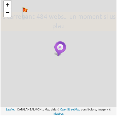
+
−
... carregant 484 webs... un moment si us
plau
Leaflet
| CATALANSALMON :: Map data ©
OpenStreetMap
contributors, Imagery ©
Mapbox