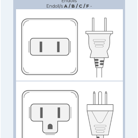
Endolls
Endoll/s
A / B / C / F
-