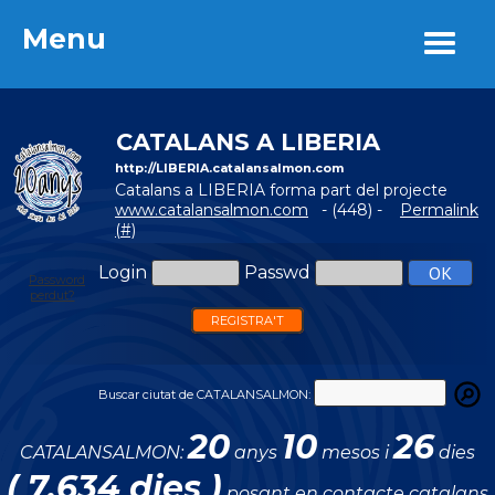
Menu
Menu
CATALANS A LIBERIA
http://LIBERIA.catalansalmon.com
Catalans a LIBERIA forma part del projecte
www.catalansalmon.com
- (448) -
Permalink
(#)
Login
Passwd
Password
perdut?
REGISTRA'T
Buscar ciutat de CATALANSALMON:
20
10
26
CATALANSALMON:
anys
mesos i
dies
( 7.634 dies )
posant en contacte catalans