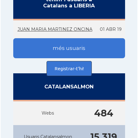
Catalans a LIBERIA
JUAN MARIA MARTINEZ ONCINA
01 ABR 19
més usuaris
Registrar-t'hi!
CATALANSALMON
484
Webs
15.319
Usuaris Catalansalmon