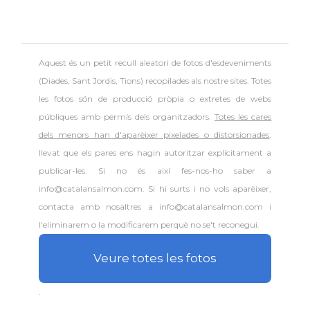
Aquest és un petit recull aleatori de
fotos d'esdeveniments
(Diades, Sant Jordis, Tions) recopilades als nostre sites. Totes
les fotos són de producció pròpia o extretes de webs
públiques amb permís dels organitzadors.
Totes les cares
dels menors han d'aparèixer pixelades o distorsionades
,
llevat que els pares ens hagin autoritzar explícitament a
publicar-les. Si no és així fes-nos-ho saber a
info@catalansalmon.com. Si hi surts i no vols aparèixer,
contacta amb nosaltres a info@catalansalmon.com i
l'eliminarem o la modificarem perquè no se't reconegui.
Veure totes les fotos
.