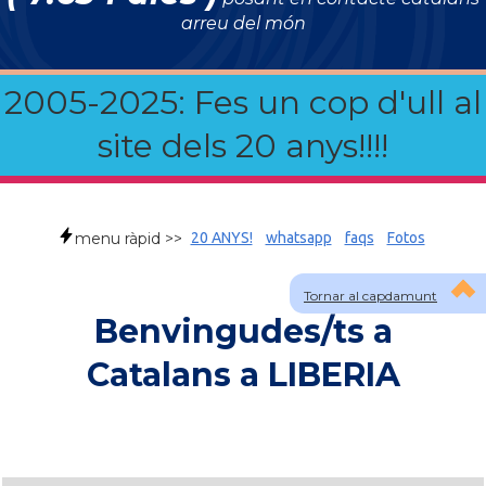
arreu del món
2005-2025: Fes un cop d'ull al
site dels 20 anys!!!!
menu ràpid >>
20 ANYS!
whatsapp
faqs
Fotos
Tornar al capdamunt
Benvingudes/ts a
Catalans a LIBERIA