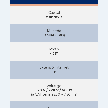
Capital
Monrovia
Moneda
Dollar
(
LRD
)
Prefix
+ 231
Extensió Internet
.lr
Voltatge
120 V / 220 V / 60 Hz
(a CAT tenim 230 V / 50 Hz)