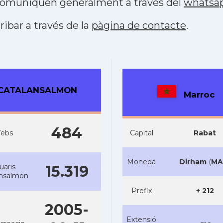
s comuniquen generalment a través del
whatsa
ribar a través de la
pàgina de contacte
.
CATALANSALMON
Marroc
484
ebs
Capital
Rabat
Moneda
Dirham
(
MA
uaris
15.319
ansalmon
Prefix
+ 212
2005-
Extensió