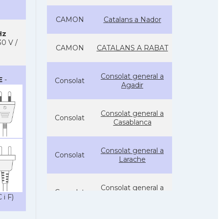
CAMON
Catalans a Nador
Hz
0 V /
CAMON
CATALANS A RABAT
Consolat general a
E
-
Consolat
Agadir
Consolat general a
Consolat
Casablanca
Consolat general a
Consolat
Larache
Consolat general a
Consolat
Nador
 i F)