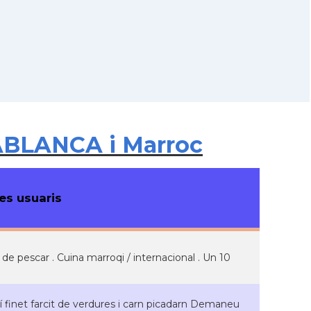
ABLANCA i Marroc
s usuaris
t de pescar . Cuina marroqi / internacional . Un 10
 finet farcit de verdures i carn picadarn Demaneu