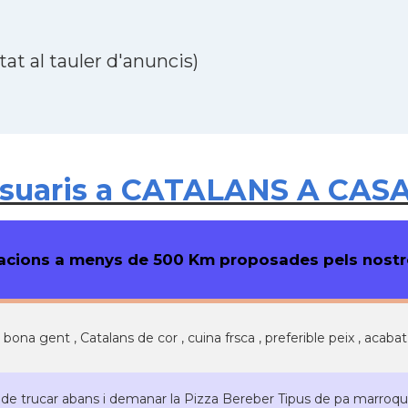
at al tauler d'anuncis)
usuaris a CATALANS A CAS
cions a menys de 500 Km proposades pels nostre
 bona gent , Catalans de cor , cuina frsca , preferible peix , acaba
 de trucar abans i demanar la Pizza Bereber Tipus de pa marroquí