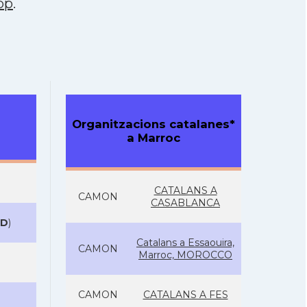
pp
.
Organitzacions catalanes*
a Marroc
CATALANS A
CAMON
CASABLANCA
D
)
Catalans a Essaouira,
CAMON
Marroc, MOROCCO
CAMON
CATALANS A FES