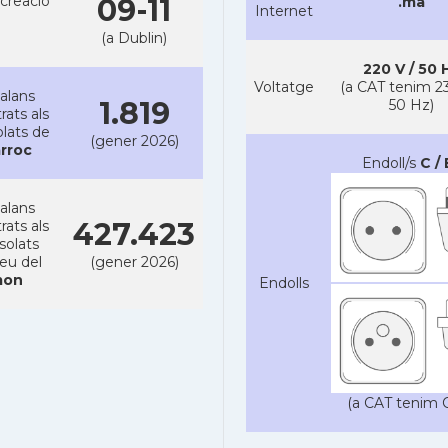
creacio
09-11
.ma
Internet
(a Dublin)
220 V / 50 
Voltatge
(a CAT tenim 23
alans
1.819
50 Hz)
rats als
lats de
(gener 2026)
rroc
Endoll/s
C / 
alans
427.423
rats als
solats
reu del
(gener 2026)
on
Endolls
(a CAT tenim C