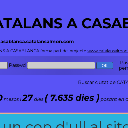
ATALANS A CASA
/casablanca.catalansalmon.com
S A CASABLANCA forma part del projecte
www.catalansalmon
Pa
Passwd
per
Buscar ciutat de C
0
27
( 7.635 dies )
mesos i
dies
posant en c
n cop d'ull al site