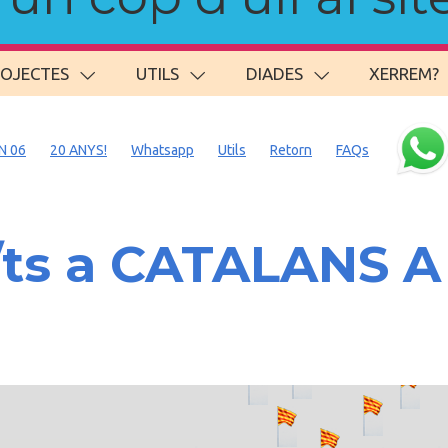
ROJECTES
UTILS
DIADES
XERREM?
N 06
20 ANYS!
Whatsapp
Utils
Retorn
FAQs
/ts a CATALANS 