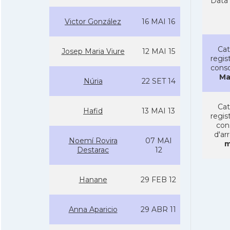
Data 
Victor González
16 MAI 16
Cat
Josep Maria Viure
12 MAI 15
regist
conso
Ma
Núria
22 SET 14
Cat
Hafid
13 MAI 13
regist
con
d'ar
Noemí­ Rovira
07 MAI
m
Destarac
12
Hanane
29 FEB 12
Anna Aparicio
29 ABR 11