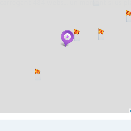
. carregant 484 webs... un moment si us p