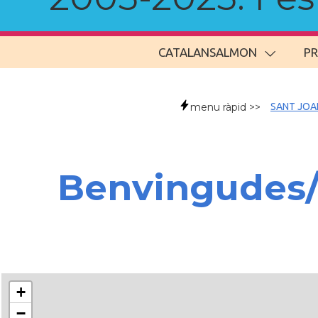
CATALANSALMON
P
menu ràpid >>
SANT JOA
Benvingudes
+
−