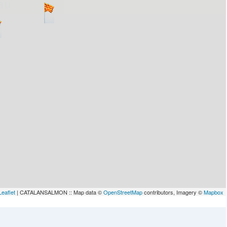
lau
Leaflet
| CATALANSALMON :: Map data ©
OpenStreetMap
contributors, Imagery ©
Mapbox