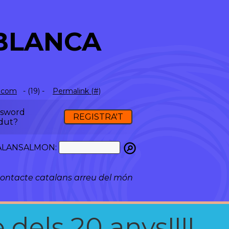
BLANCA
.com
- (19) -
Permalink (#)
ssword
REGISTRA'T
dut?
ATALANSALMON:
ontacte catalans arreu del món
 dels 20 anys!!!!