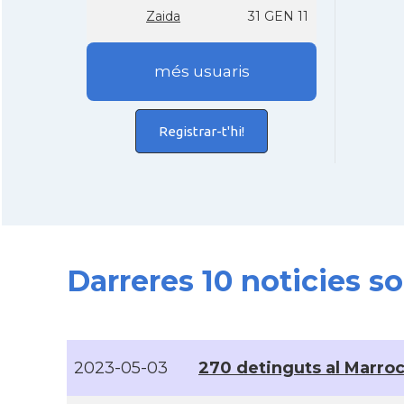
Zaida
31 GEN 11
més usuaris
Registrar-t'hi!
Darreres 10 noticies s
2023-05-03
270 detinguts al Marroc 