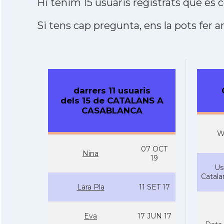
Hi tenim 15 usuaris registrats que e
Si tens cap pregunta, ens la pots fer ar
darrers 11 usuaris
dels 15 de CATALANS A
CASABLANCA
W
07 OCT
Nina
19
Us
Catal
Lara Pla
11 SET 17
Eva
17 JUN 17