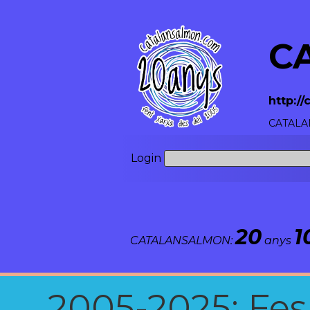
C
http:/
CATALAN
Login
20
1
CATALANSALMON:
anys
2005-2025: Fes u