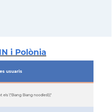
N i Polònia
s usuaris
nt els \"Biang Biang noodles\\\"