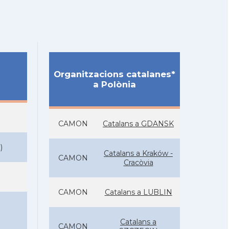
Organitzacions catalanes*
a Polònia
CAMON
Catalans a GDANSK
N
)
Catalans a Kraków -
CAMON
Cracòvia
CAMON
Catalans a LUBLIN
Catalans a
CAMON