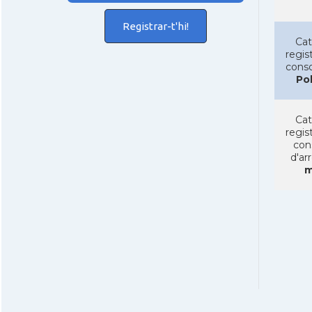
Registrar-t'hi!
Cat
regist
conso
Po
Cat
regist
con
d'ar
m