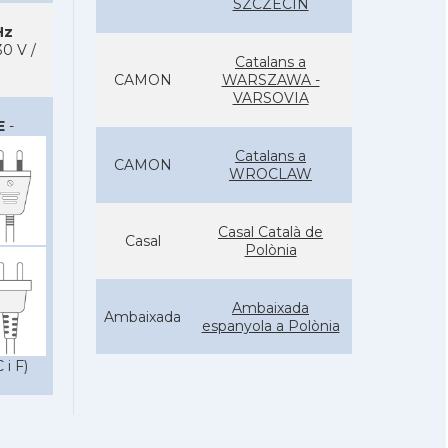
SZCZECIN
Hz
0 V /
Catalans a
CAMON
WARSZAWA -
VARSOVIA
E
-
Catalans a
CAMON
WROCLAW
Casal Català de
Casal
Polònia
Ambaixada
Ambaixada
espanyola a Polònia
* + ambaixades i consolats
 i F)