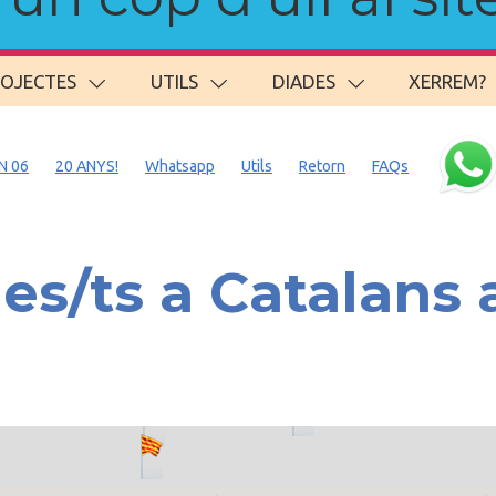
ROJECTES
UTILS
DIADES
XERREM?
N 06
20 ANYS!
Whatsapp
Utils
Retorn
FAQs
s/ts a Catalans