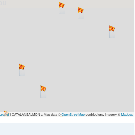
lau
Leaflet
| CATALANSALMON :: Map data ©
OpenStreetMap
contributors, Imagery ©
Mapbox