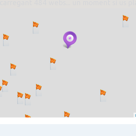
. carregant 484 webs... un moment si us p