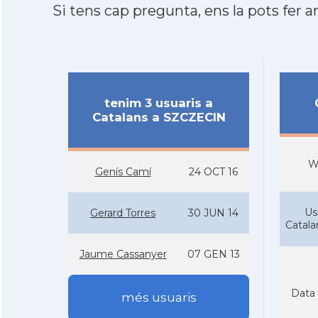
Si tens cap pregunta, ens la pots fer ar
tenim 3 usuaris a
Catalans a SZCZECIN
W
Gení­s Camí­
24 OCT 16
Us
Gerard Torres
30 JUN 14
Catal
Jaume Cassanyer
07 GEN 13
Data 
més usuaris