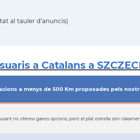
at al tauler d'anuncis)
uaris a Catalans a SZCZECI
cions a menys de 500 Km proposades pels nostre
aurant no ofereix gaires opcions, però el plat estrella són clarame