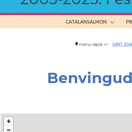
CATALANSALMON
P
menu ràpid >>
SANT JOA
Benvingude
+
−