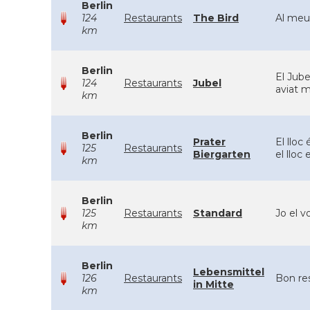
Berlin
124
Restaurants
The Bird
Al meu 
km
Berlin
El Jube
124
Restaurants
Jubel
aviat 
km
Berlin
Prater
El lloc
125
Restaurants
Biergarten
el lloc
km
Berlin
125
Restaurants
Standard
Jo el v
km
Berlin
Lebensmittel
126
Restaurants
Bon re
in Mitte
km