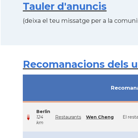
Tauler d'anuncis
(deixa el teu missatge per a la comunit
Recomanacions dels us
Recomana
Berlin
124
Restaurants
Wen Cheng
El rest
km