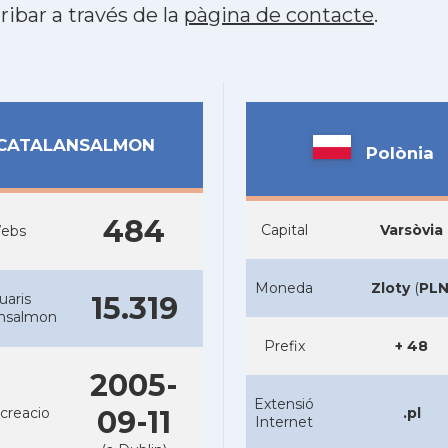
ribar a través de la
pàgina de contacte
.
CATALANSALMON
Polònia
484
Capital
Varsòvia
ebs
Moneda
Zloty
(
PL
uaris
15.319
ansalmon
Prefix
+ 48
2005-
Extensió
creacio
09-11
.pl
Internet