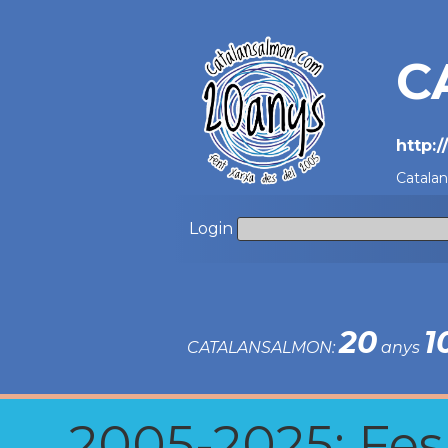
C
http:
Catala
Login
20
1
CATALANSALMON:
anys
2005-2025: Fes u