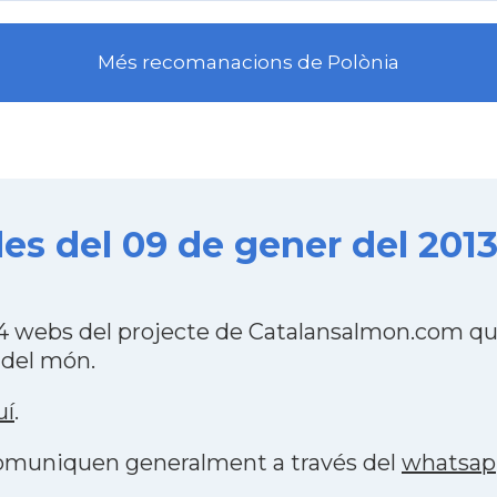
Més recomanacions de Polònia
es del 09 de gener del 201
4 webs del projecte de Catalansalmon.com que
 del món.
uí
.
 comuniquen generalment a través del
whatsap