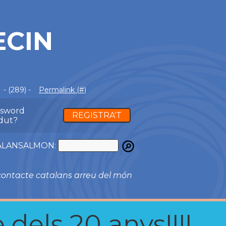
ECIN
- (289) -
Permalink (#)
ssword
REGISTRA'T
dut?
ATALANSALMON:
ontacte catalans arreu del món
 dels 20 anys!!!!