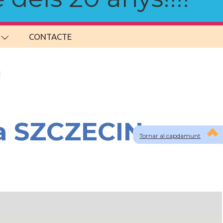
CONTACTE
 a SZCZECIN
Tornar al capdamunt