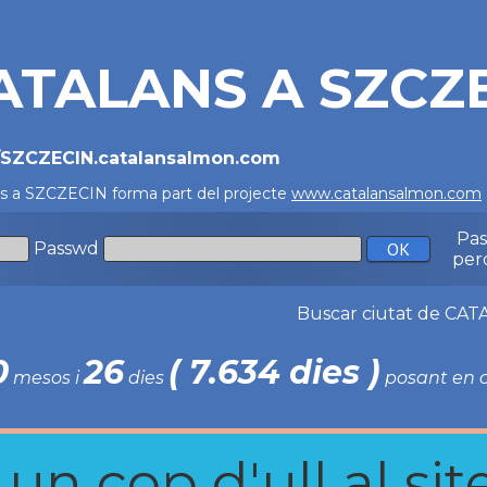
ATALANS A SZCZ
//SZCZECIN.catalansalmon.com
ns a SZCZECIN forma part del projecte
www.catalansalmon.com
Pa
Passwd
per
Buscar ciutat de C
0
26
( 7.634 dies )
mesos i
dies
posant en c
n cop d'ull al site