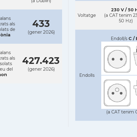
(a Dublin)
230 V / 50 
Voltatge
(a CAT tenim 23
alans
433
50 Hz)
rats als
lats de
(gener 2026)
lònia
Endoll/s
C / 
alans
427.423
rats als
solats
reu del
(gener 2026)
on
Endolls
(a CAT tenim C