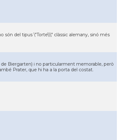
o són del tipus \"Torte\\\" clàssic alemany, sinó més
ípic de Biergarten) i no particularment memorable, però
també Prater, que hi ha a la porta del costat.