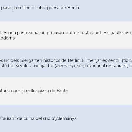
parer, la millor hamburguesa de Berlin
l és una pastisseria, no precisament un restaurant. Els pastissos n
moderns.
 és un dels Biergarten històrics de Berlin. El menjar és senzill (t
 està bé. Si voleu menjar bé (alemany), s\'ha d\'anar al restaurant, 
otaria com la millor pizza de Berlin
staurant de cuina del sud d\'Alemanya