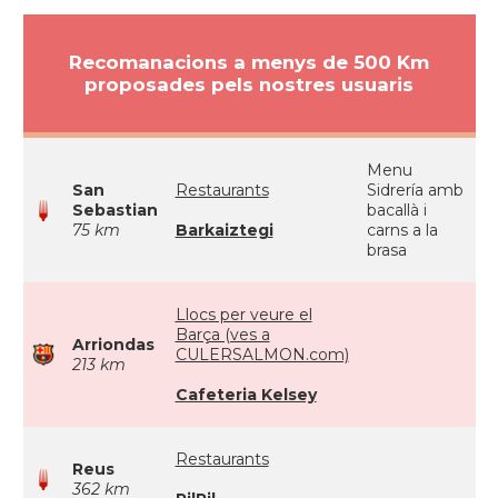
Recomanacions a menys de 500 Km
proposades pels nostres usuaris
Menu
San
Restaurants
Sidrería amb
Sebastian
bacallà i
75 km
Barkaiztegi
carns a la
brasa
Llocs per veure el
Barça (ves a
Arriondas
CULERSALMON.com)
213 km
Cafeteria Kelsey
Restaurants
Reus
362 km