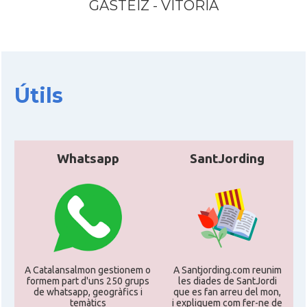
GASTEIZ - VITORIA
Útils
Whatsapp
SantJording
A Catalansalmon gestionem o
A Santjording.com reunim
formem part d'uns 250 grups
les diades de SantJordi
de whatsapp, geogràfics i
que es fan arreu del mon,
temàtics
i expliquem com fer-ne de