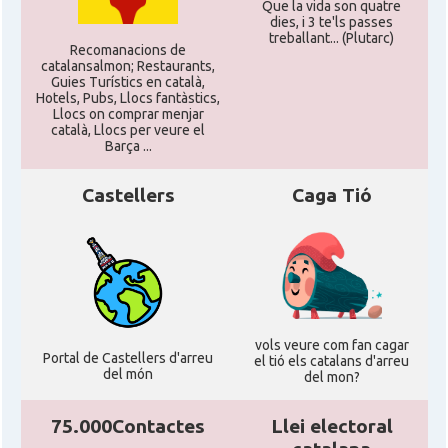
Que la vida son quatre
dies, i 3 te'ls passes
treballant... (Plutarc)
Recomanacions de
catalansalmon; Restaurants,
Guies Turístics en català,
Hotels, Pubs, Llocs fantàstics,
Llocs on comprar menjar
català, Llocs per veure el
Barça ...
Castellers
Caga Tió
vols veure com fan cagar
Portal de Castellers d'arreu
el tió els catalans d'arreu
del món
del mon?
75.000Contactes
Llei electoral