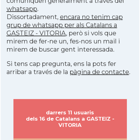
comuniquen generalment a través del
whatsapp
.
Dissortadament,
encara no tenim cap
grup de whatsapp per als Catalans a
GASTEIZ - VITORIA
, però si vols que
mirem de fer-ne un, fes-nos un mail i
mirem de buscar gent interessada.
Si tens cap pregunta, ens la pots fer
arribar a través de la
pàgina de contacte
.
darrers 11 usuaris
dels 16 de Catalans a GASTEIZ -
VITORIA