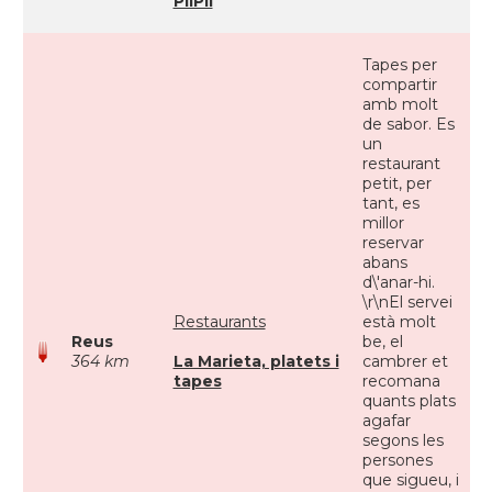
PilPil
Tapes per
compartir
amb molt
de sabor. Es
un
restaurant
petit, per
tant, es
millor
reservar
abans
d\'anar-hi.
\r\nEl servei
Restaurants
està molt
Reus
be, el
364 km
La Marieta, platets i
cambrer et
tapes
recomana
quants plats
agafar
segons les
persones
que sigueu, i