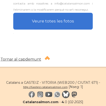
contacta amb nosaltres a info@catalansalmon.com i
l'eliminarem o la modificarem perquè no se't reconegui.
Veure totes les fotos
.
Tornar al capdemunt
Catalans a GASTEIZ - VITORIA (WEB:200 / CIUTAT: 671) -
[Nseg: 1]
http://Gasteiz.catalansalmon.com
Catalansalmon.com
-
4
.0 [
02·2025
]