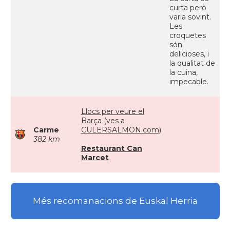
curta però
varia sovint.
Les
croquetes
són
delicioses, i
la qualitat de
la cuina,
impecable.
Llocs per veure el
Barça (ves a
Carme
CULERSALMON.com)
382 km
Restaurant Can
Marcet
Més recomanacions de Euskal Herria