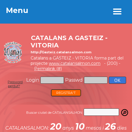
Menu
Menu
CATALANS A GASTEIZ -
VITORIA
http://Gasteiz.catalansalmon.com
Catalans a GASTEIZ - VITORIA forma part del
projecte
www.catalansalmon.com
- (200) -
Permalink (#)
Login
Passwd
Password
perdut?
REGISTRA'T
Buscar ciutat de CATALANSALMON:
20
10
26
CATALANSALMON:
anys
mesos i
dies