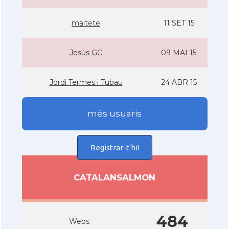
maitete
11 SET 15
Jesús GC
09 MAI 15
Jordi Termes i Tubau
24 ABR 15
més usuaris
Registrar-t'hi!
CATALANSALMON
484
Webs