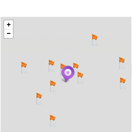
+
−
... carregant 484 webs... un moment si us
plau