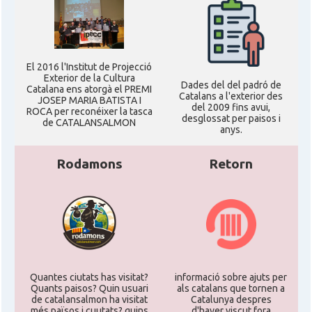
El 2016 l'Institut de Projecció
Exterior de la Cultura
Dades del del padró de
Catalana ens atorgà el PREMI
Catalans a l'exterior des
JOSEP MARIA BATISTA I
del 2009 fins avui,
ROCA per reconéixer la tasca
desglossat per paisos i
de CATALANSALMON
anys.
Rodamons
Retorn
Quantes ciutats has visitat?
informació sobre ajuts per
Quants paisos? Quin usuari
als catalans que tornen a
de catalansalmon ha visitat
Catalunya despres
més països i cuutats? quins
d'haver viscut fora