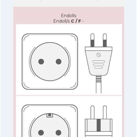
Endolls
Endoll/s
C / F
-