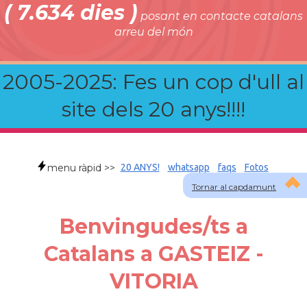
( 7.634 dies )
posant en contacte catalans
arreu del món
2005-2025: Fes un cop d'ull al
site dels 20 anys!!!!
menu ràpid >>
20 ANYS!
whatsapp
faqs
Fotos
Tornar al capdamunt
Benvingudes/ts a
Catalans a GASTEIZ -
VITORIA