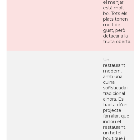
el menjar
està molt
bo. Tots els
plats tenen
molt de
gust, però
detacaria la
truita oberta.
Un
restaurant
modern,
amb una
cuina
sofisticada i
tradicional
alhora. Es
tracta d\'un
projecte
familiar, que
inclou el
restaurant,
un hotel
boutique i