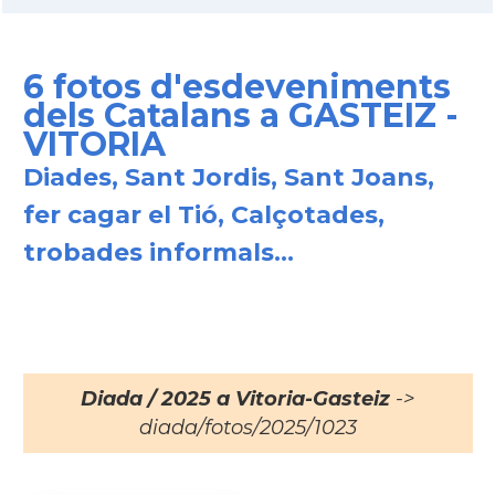
6 fotos d'esdeveniments
dels Catalans a GASTEIZ -
VITORIA
Diades, Sant Jordis, Sant Joans,
fer cagar el Tió, Calçotades,
trobades informals...
Diada / 2025 a Vitoria-Gasteiz
->
diada/fotos/2025/1023