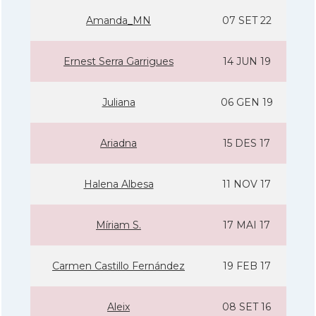
Amanda_MN
07 SET 22
Ernest Serra Garrigues
14 JUN 19
Juliana
06 GEN 19
Ariadna
15 DES 17
Halena Albesa
11 NOV 17
Mí­riam S.
17 MAI 17
Carmen Castillo Fernández
19 FEB 17
Aleix
08 SET 16