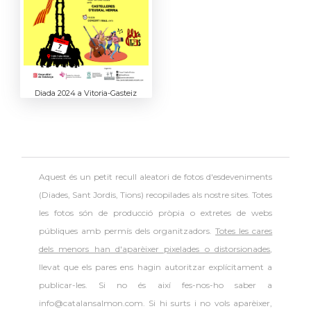
Diada 2024 a Vitoria-Gasteiz
Aquest és un petit recull aleatori de
fotos d'esdeveniments
(Diades, Sant Jordis, Tions) recopilades als nostre sites. Totes
les fotos són de producció pròpia o extretes de webs
públiques amb permís dels organitzadors.
Totes les cares
dels menors han d'aparèixer pixelades o distorsionades
,
llevat que els pares ens hagin autoritzar explícitament a
publicar-les. Si no és així fes-nos-ho saber a
info@catalansalmon.com. Si hi surts i no vols aparèixer,