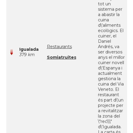
tot un
sistema per
a abastir la
cuina
d\'aliments
ecològics. El
cuiner, el
Daniel
Restaurants
Andrés, va
Igualada
ser diversos
379 km
Somiatruites
anys el millor
cuiner novell
d\'Espanya i
actualment
gestiona la
cuina del Via
Veneto. El
restaurant
és part d\'un
projecte per
a revitalitzar
la zona del
\"rec\\\"
d\'Igualada.
La carta és