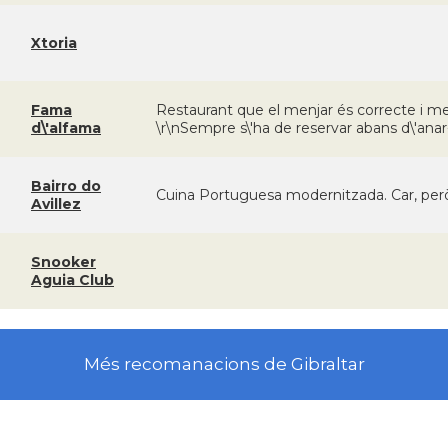
Xtoria
Fama
Restaurant que el menjar és correcte i me
d\'alfama
\r\nSempre s\'ha de reservar abans d\'anar-
Bairro do
Cuina Portuguesa modernitzada. Car, però 
Avillez
Snooker
Aguia Club
Més recomanacions de Gibraltar