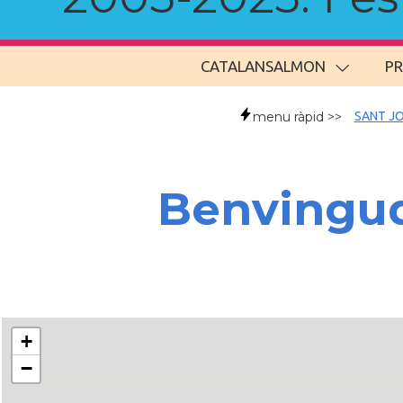
CATALANSALMON
P
menu ràpid >>
SANT JO
Benvingude
+
−
..