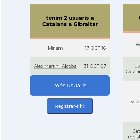
tenim 2 usuaris a
Catalans a Gibraltar
W
Miriam
17 OCT 16
Us
Alex Martin i Alcoba
31 OCT 07
Catal
més usuaris
Data 
Registrar-t'hi!
Cat
regist