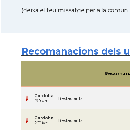
(deixa el teu missatge per a la comunit
Recomanacions dels usu
Recomana
Córdoba
Restaurants
199 km
Córdoba
Restaurants
201 km