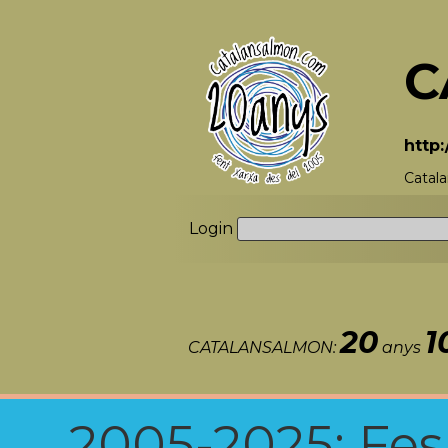
C
http:
Catala
Login
20
1
CATALANSALMON:
anys
2005-2025: Fes u