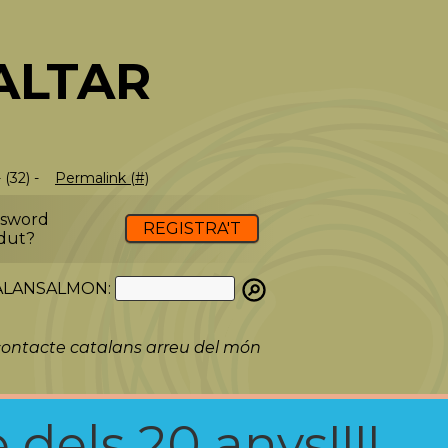
ALTAR
 (32) -
Permalink (#)
ssword
REGISTRA'T
dut?
ATALANSALMON:
ontacte catalans arreu del món
 dels 20 anys!!!!