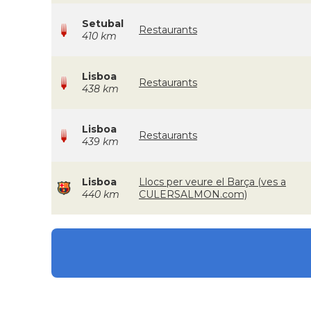
Setubal
Restaurants
410 km
Lisboa
Restaurants
438 km
Lisboa
Restaurants
439 km
Lisboa
Llocs per veure el Barça (ves a
440 km
CULERSALMON.com)