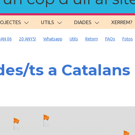
ROJECTES
UTILS
DIADES
XERREM?
AN 06
20 ANYS!
Whatsapp
Utils
Retorn
FAQs
Fotos
s/ts a Catalans 
. carregant 484 webs... un moment si us p