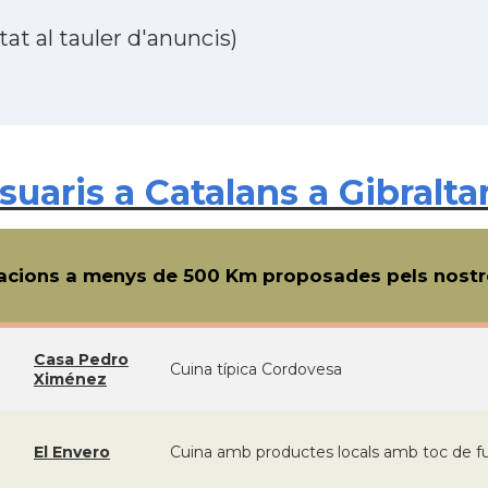
at al tauler d'anuncis)
aris a Catalans a Gibraltar 
cions a menys de 500 Km proposades pels nostre
Casa Pedro
Cuina típica Cordovesa
Ximénez
El Envero
Cuina amb productes locals amb toc de fusi