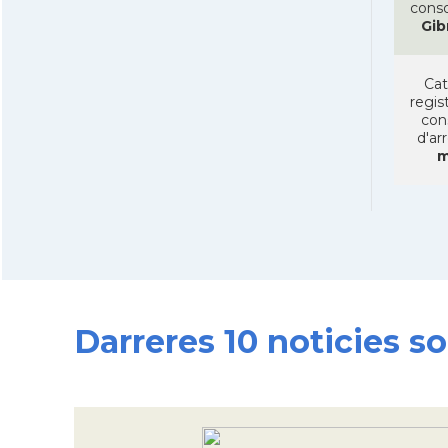
conso
Gib
Cat
regist
con
d'ar
m
Darreres 10 noticies so