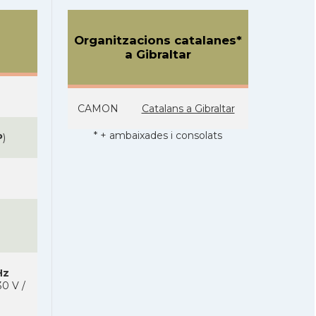
Organitzacions catalanes*
a Gibraltar
CAMON
Catalans a Gibraltar
* + ambaixades i consolats
P
)
Hz
0 V /