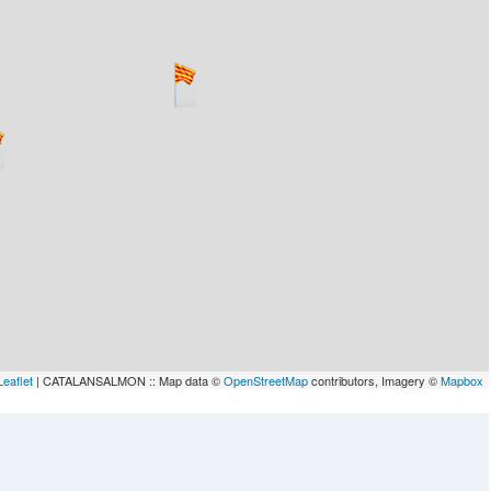
Leaflet
| CATALANSALMON :: Map data ©
OpenStreetMap
contributors, Imagery ©
Mapbox