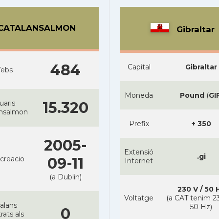
CATALANSALMON
Gibraltar
484
Capital
Gibraltar
ebs
Moneda
Pound
(
GI
uaris
15.320
ansalmon
Prefix
+ 350
2005-
Extensió
.gi
creacio
09-11
Internet
(a Dublin)
230 V / 50 
Voltatge
(a CAT tenim 23
alans
50 Hz)
0
rats als