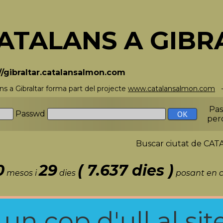
ATALANS A GIBR
//gibraltar.catalansalmon.com
ns a Gibraltar forma part del projecte
www.catalansalmon.com
-
Pa
Passwd
per
Buscar ciutat de C
0
29
( 7.637 dies )
mesos i
dies
posant en c
n cop d'ull al site