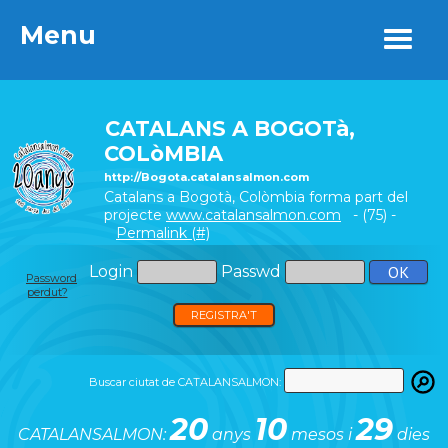
Menu
Menu
CATALANS A BOGOTà,
COLòMBIA
http://Bogota.catalansalmon.com
Catalans a Bogotà, Colòmbia forma part del
projecte
www.catalansalmon.com
- (75) -
Permalink (#)
Login
Passwd
Password
perdut?
REGISTRA'T
Buscar ciutat de CATALANSALMON:
20
10
29
CATALANSALMON:
anys
mesos i
dies