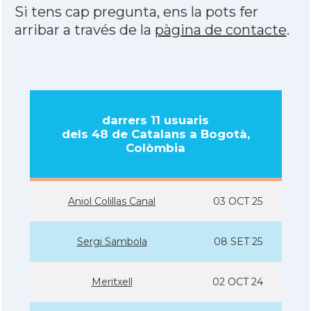
Si tens cap pregunta, ens la pots fer
arribar a través de la
pàgina de contacte
.
darrers 11 usuaris
dels 48 de Catalans a Bogotà,
Colòmbia
Aniol Colillas Canal
03 OCT 25
Sergi Sambola
08 SET 25
Meritxell
02 OCT 24