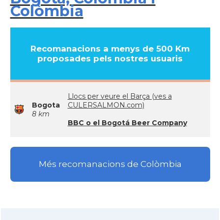
Colòmbia
Recomanacions a menys de 500 Km
proposades pels nostres usuaris
Llocs per veure el Barça (ves a
Bogota
CULERSALMON.com)
8 km
BBC o el Bogotá Beer Company
Més recomanacions de Colòmbia