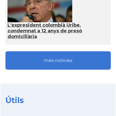
L'expresident colombià Uribe,
condemnat a 12 anys de presó
domiciliària
més noticies
Útils