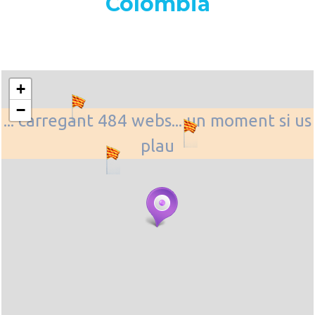
Colòmbia
+
−
... carregant 484 webs... un moment si us
plau