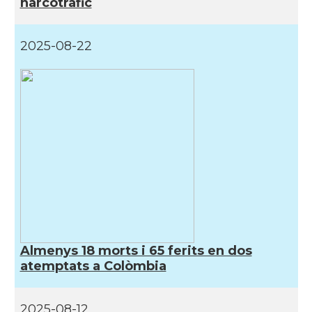
narcotràfic
2025-08-22
Almenys 18 morts i 65 ferits en dos
atemptats a Colòmbia
2025-08-12