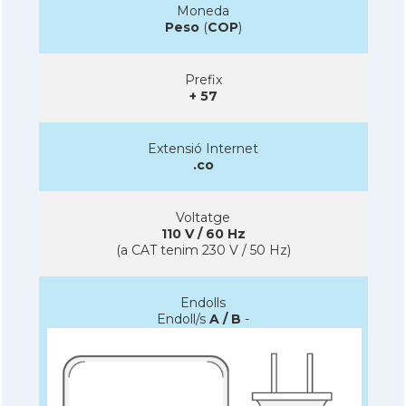
Moneda
Peso
(
COP
)
Prefix
+ 57
Extensió Internet
.co
Voltatge
110 V / 60 Hz
(a CAT tenim 230 V / 50 Hz)
Endolls
Endoll/s
A / B
-