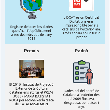
L'IDCAT és un Certificat
Digital, una eina
imprescindible per als
Registre de totes les diades
catalans de l'exterior, ara,
que s'han fet públicament
i més encara en un futur
arreu del món, des de l'any
proper
2018
Premis
Padró
El 2016 l'Institut de Projecció
Exterior de la Cultura
Dades del del padró de
Catalana ens atorgà el PREMI
Catalans a l'exterior des
JOSEP MARIA BATISTA I
del 2009 fins avui,
ROCA per reconéixer la tasca
desglossat per paisos i
de CATALANSALMON
anys.