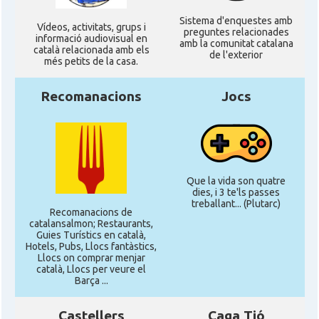
Sistema d'enquestes amb
Ví­deos, activitats, grups i
preguntes relacionades
informació audiovisual en
amb la comunitat catalana
català relacionada amb els
de l'exterior
més petits de la casa.
Recomanacions
Jocs
Que la vida son quatre
dies, i 3 te'ls passes
treballant... (Plutarc)
Recomanacions de
catalansalmon; Restaurants,
Guies Turístics en català,
Hotels, Pubs, Llocs fantàstics,
Llocs on comprar menjar
català, Llocs per veure el
Barça ...
Castellers
Caga Tió