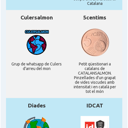
Catalana
Culersalmon
5centims
Grup de whatsapp de Culers
Petit qüestionari a
d'arreu del mon
catalans de
CATALANSALMON.
Pinzellades d'un grapat
de vides viscudes amb
intensitat i en català per
tot el món
Diades
IDCAT