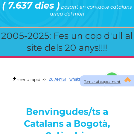
( 7.637 dies )
posant en contacte catalans
arreu del món
2005-2025: Fes un cop d'ull al
site dels 20 anys!!!!
menu ràpid >>
20 ANYS!
whatsapp
faqs
Tornar al capdamunt
Benvingudes/ts a
Catalans a Bogotà,