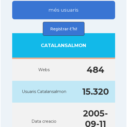
més usuaris
Registrar-t'hi!
CATALANSALMON
484
Webs
15.320
Usuaris Catalansalmon
2005-
Data creacio
09-11