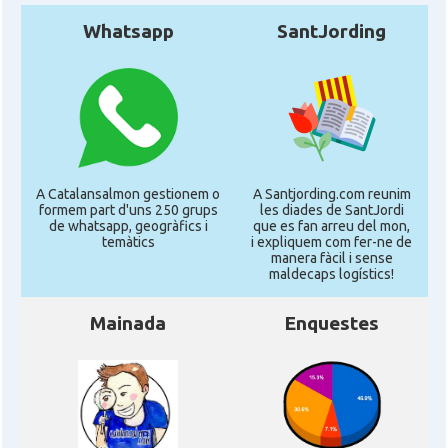
Whatsapp
SantJording
A Catalansalmon gestionem o
A Santjording.com reunim
formem part d'uns 250 grups
les diades de SantJordi
de whatsapp, geogràfics i
que es fan arreu del mon,
temàtics
i expliquem com fer-ne de
manera fàcil i sense
maldecaps logí­stics!
Mainada
Enquestes