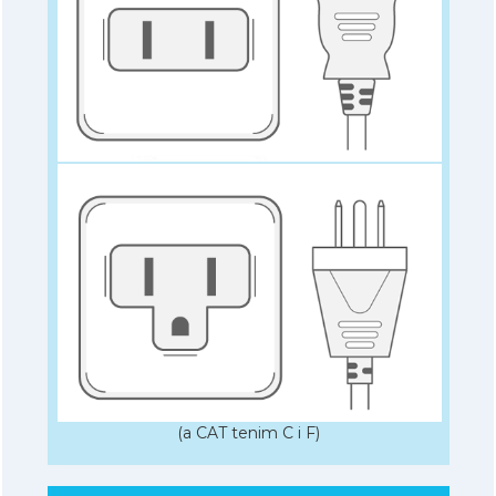
(a CAT tenim C i F)