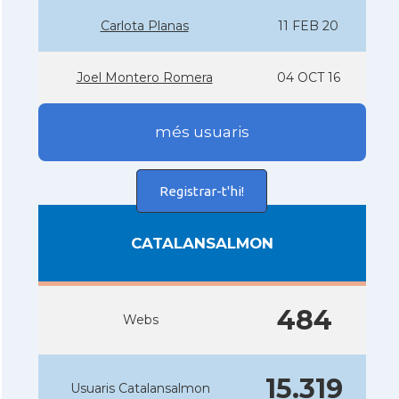
Carlota Planas
11 FEB 20
Joel Montero Romera
04 OCT 16
més usuaris
Registrar-t'hi!
CATALANSALMON
484
Webs
15.319
Usuaris Catalansalmon