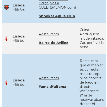
Barça (ves a
Lisboa
CULERSALMON.com)
465 km
Snooker Aguia Club
Cuina
Restaurants
Portuguesa
Lisboa
modernitzada.
466 km
Bairro do Avillez
Car, però val la
pena.
Restaurant
que el menjar
és correcte i
mentre sopes
Restaurants
hi ha concert
Lisboa
de Fado en
466 km
Fama d\'alfama
directe.
\r\nSempre
s\'ha de
reservar abans
d\'anar-hi.