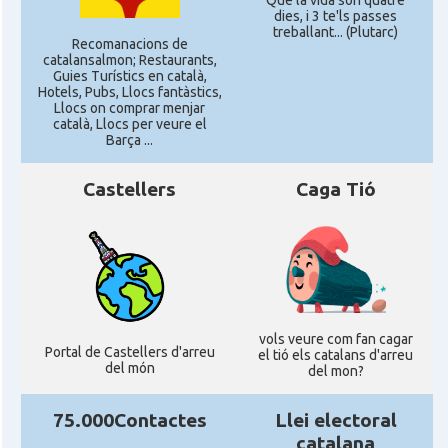
Que la vida son quatre
dies, i 3 te'ls passes
treballant... (Plutarc)
Recomanacions de
catalansalmon; Restaurants,
Guies Turístics en català,
Hotels, Pubs, Llocs fantàstics,
Llocs on comprar menjar
català, Llocs per veure el
Barça ...
Castellers
Caga Tió
vols veure com fan cagar
Portal de Castellers d'arreu
el tió els catalans d'arreu
del món
del mon?
75.000Contactes
Llei electoral
catalana