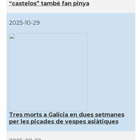
“castelos” també fan pinya
2025-10-29
Tres morts a Galícia en dues setmanes
per les picades de vespes asiàtiques