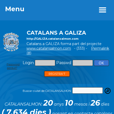
Menu
Menu
CATALANS A GALIZA
http://GALIZA.catalansalmon.com
Catalans a GALIZA forma part del projecte
www.catalansalmon.com
- (333) -
Permalink
(#)
Login
Passwd
Password
perdut?
REGISTRA'T
Buscar ciutat de CATALANSALMON:
20
10
26
CATALANSALMON:
anys
mesos i
dies
( 7.634 dies )
posant en contacte catalans