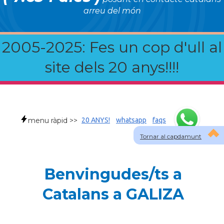
arreu del món
2005-2025: Fes un cop d'ull al
site dels 20 anys!!!!
menu ràpid >>
20 ANYS!
whatsapp
faqs
Tornar al capdamunt
Benvingudes/ts a
Catalans a GALIZA