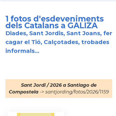
1 fotos d'esdeveniments
dels Catalans a GALIZA
Diades, Sant Jordis, Sant Joans, fer
cagar el Tió, Calçotades, trobades
informals...
Sant Jordi / 2026 a Santiago de
Compostela
-> santjording/fotos/2026/1159