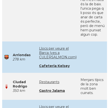
és la de baix.
l'unica pega q
li poso és que
anar de carta
és perfecte,
però de menú
hem punxat
algun cop.
Llocs per veure el
Barça (ves a
Arriondas
CULERSALMON.com)
278 km
Cafeteria Kelsey
Menjars típics
Ciudad
Restaurants
de la zona
Rodrigo
molt ben
350 km
Gastro Jalama
cuinats.
Llocs per veure el