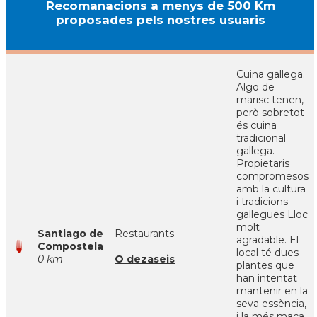
Recomanacions a menys de 500 Km
proposades pels nostres usuaris
Cuina gallega.
Algo de
marisc tenen,
però sobretot
és cuina
tradicional
gallega.
Propietaris
compromesos
amb la cultura
i tradicions
gallegues Lloc
molt
Santiago de
Restaurants
agradable. El
Compostela
local té dues
0 km
O dezaseis
plantes que
han intentat
mantenir en la
seva essència,
i la més maca