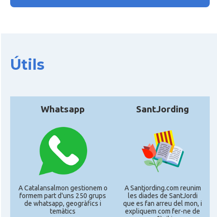
Útils
Whatsapp
SantJording
A Catalansalmon gestionem o
A Santjording.com reunim
formem part d'uns 250 grups
les diades de SantJordi
de whatsapp, geogràfics i
que es fan arreu del mon, i
temàtics
expliquem com fer-ne de