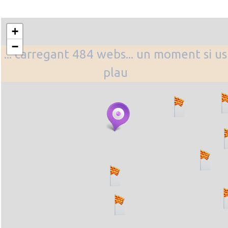
+
−
... carregant 484 webs... un moment si us
plau