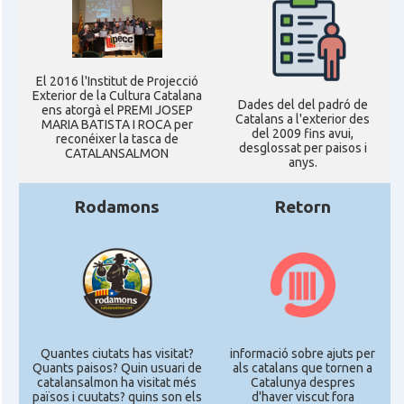
El 2016 l'Institut de Projecció
Exterior de la Cultura Catalana
Dades del del padró de
ens atorgà el PREMI JOSEP
Catalans a l'exterior des
MARIA BATISTA I ROCA per
del 2009 fins avui,
reconéixer la tasca de
desglossat per paisos i
CATALANSALMON
anys.
Rodamons
Retorn
Quantes ciutats has visitat?
informació sobre ajuts per
Quants paisos? Quin usuari de
als catalans que tornen a
catalansalmon ha visitat més
Catalunya despres
països i cuutats? quins son els
d'haver viscut fora