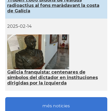
Troben 1.800 bidons de residus
radioactius al fons maràdavant la costa
de Galícia
2025-02-14
Galicia franquista: centenares de
símbolos del dictador en instituciones
dirigidas por la izquierda
més noticies