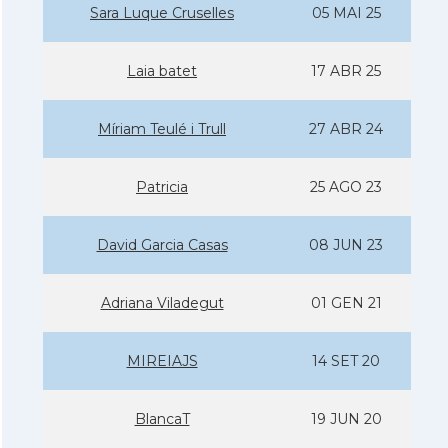
Sara Luque Cruselles
05 MAI 25
Laia batet
17 ABR 25
Mí­riam Teulé i Trull
27 ABR 24
Patricia
25 AGO 23
David Garcia Casas
08 JUN 23
Adriana Viladegut
01 GEN 21
MIREIAJS
14 SET 20
BlancaT
19 JUN 20