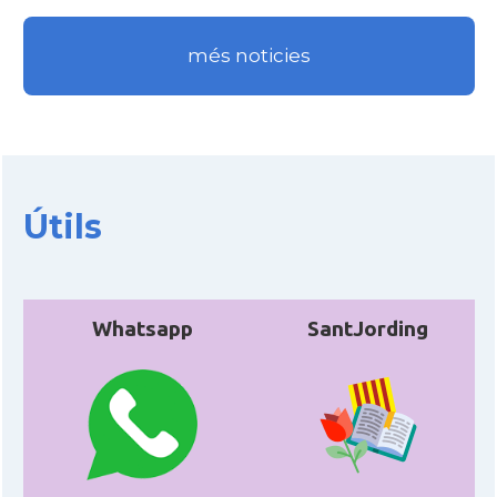
Casal
Cercle Català de Madrid
més noticies
* + ambaixades i consolats
Útils
Whatsapp
SantJording