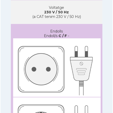
Voltatge
230 V / 50 Hz
(a CAT tenim 230 V / 50 Hz)
Endolls
Endoll/s
C / F
-