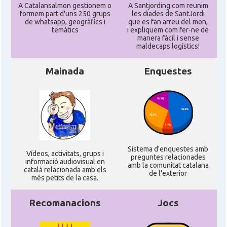
A Catalansalmon gestionem o
A Santjording.com reunim
formem part d'uns 250 grups
les diades de SantJordi
de whatsapp, geogràfics i
que es fan arreu del mon,
temàtics
i expliquem com fer-ne de
manera fàcil i sense
maldecaps logí­stics!
Mainada
Enquestes
Sistema d'enquestes amb
Ví­deos, activitats, grups i
preguntes relacionades
informació audiovisual en
amb la comunitat catalana
català relacionada amb els
de l'exterior
més petits de la casa.
Recomanacions
Jocs