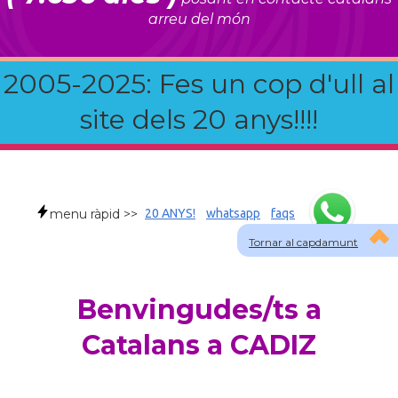
arreu del món
2005-2025: Fes un cop d'ull al
site dels 20 anys!!!!
menu ràpid >>
20 ANYS!
whatsapp
faqs
Tornar al capdamunt
Benvingudes/ts a
Catalans a CADIZ