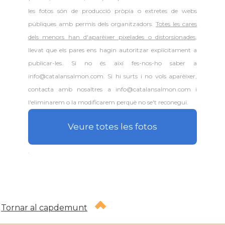
les fotos són de producció pròpia o extretes de webs
públiques amb permís dels organitzadors.
Totes les cares
dels menors han d'aparèixer pixelades o distorsionades
,
llevat que els pares ens hagin autoritzar explícitament a
publicar-les. Si no és així fes-nos-ho saber a
info@catalansalmon.com. Si hi surts i no vols aparèixer,
contacta amb nosaltres a info@catalansalmon.com i
l'eliminarem o la modificarem perquè no se't reconegui.
Veure totes les fotos
.
Tornar al capdemunt