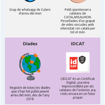
Grup de whatsapp de Culers
Petit qüestionari a
d'arreu del mon
catalans de
CATALANSALMON.
Pinzellades d'un grapat
de vides viscudes amb
intensitat i en català per
tot el món
Diades
IDCAT
L'IDCAT és un Certificat
Digital, una eina
imprescindible per als
Registre de totes les diades
catalans de l'exterior, ara,
que s'han fet públicament
i més encara en un futur
arreu del món, des de l'any
proper
2018