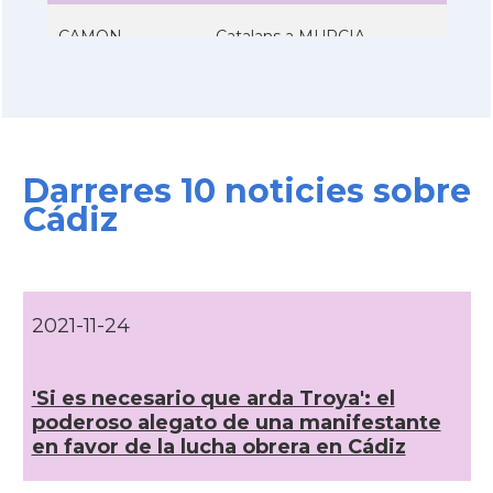
CAMON
Catalans a MURCIA
CAMON
Catalans a Pamplona, Iruña
CAMON
Catalans a SANTANDER
Darreres 10 noticies sobre
Cádiz
CAMON
Catalans a SEVILLA
CAMON
Catalans a VALLADOLID
2021-11-24
Casal
Casa Catalana de Saragossa
'Si es necesario que arda Troya': el
Casal
Casal Català de Tenerife
poderoso alegato de una manifestante
en favor de la lucha obrera en Cádiz
Casal
Casal de Catalunya de Sevilla