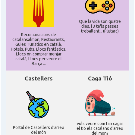
Que la vida son quatre
dies, i 3 te'ls passes
treballant... (Plutarc)
Recomanacions de
catalansalmon; Restaurants,
Guies Turístics en català,
Hotels, Pubs, Llocs fantàstics,
Llocs on comprar menjar
català, Llocs per veure el
Barça ...
Castellers
Caga Tió
vols veure com fan cagar
Portal de Castellers d'arreu
el tió els catalans d'arreu
del món
del mon?