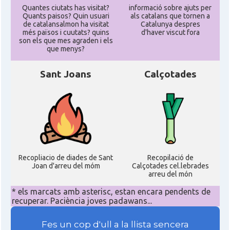
Quantes ciutats has visitat?
informació sobre ajuts per
Quants paisos? Quin usuari
als catalans que tornen a
de catalansalmon ha visitat
Catalunya despres
més països i cuutats? quins
d'haver viscut fora
son els que mes agraden i els
que menys?
Sant Joans
Calçotades
Recopliacio de diades de Sant
Recopilació de
Joan d'arreu del móm
Calçotades cel.lebrades
arreu del món
* els marcats amb asterisc, estan encara pendents de
recuperar. Paciència joves padawans...
Fes un cop d'ull a la llista sencera