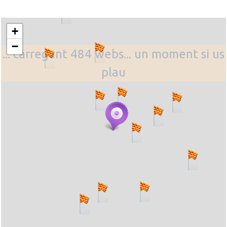
+
−
... carregant 484 webs... un moment si us
plau