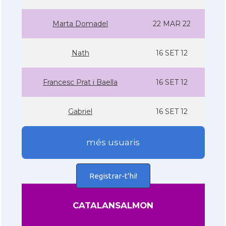
Marta Domadel
22 MAR 22
Nath
16 SET 12
Francesc Prat i Baella
16 SET 12
Gabriel
16 SET 12
més usuaris
Registrar-t'hi!
CATALANSALMON