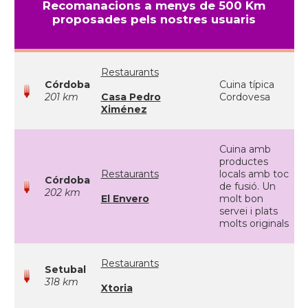
Recomanacions a menys de 500 Km
proposades pels nostres usuaris
Restaurants
Córdoba
Cuina típica
201 km
Casa Pedro
Cordovesa
Ximénez
Cuina amb
productes
Restaurants
locals amb toc
Córdoba
de fusió. Un
202 km
El Envero
molt bon
servei i plats
molts originals
Restaurants
Setubal
318 km
Xtoria