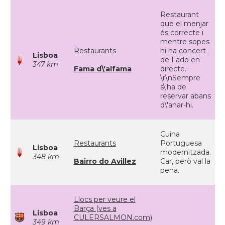
Restaurant
que el menjar
és correcte i
mentre sopes
Restaurants
hi ha concert
Lisboa
de Fado en
347 km
Fama d\'alfama
directe.
\r\nSempre
s\'ha de
reservar abans
d\'anar-hi.
Cuina
Restaurants
Portuguesa
Lisboa
modernitzada.
348 km
Bairro do Avillez
Car, però val la
pena.
Llocs per veure el
Barça (ves a
Lisboa
CULERSALMON.com)
349 km